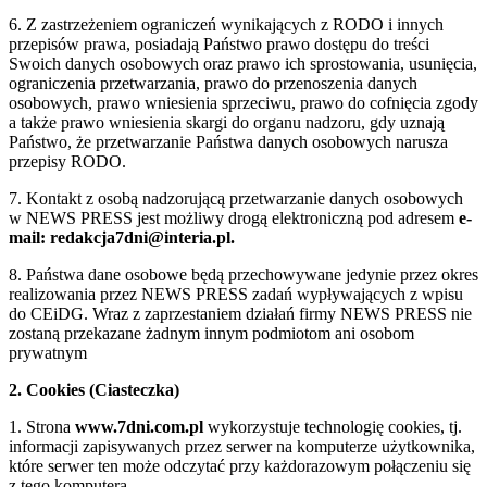
6. Z zastrzeżeniem ograniczeń wynikających z RODO i innych
przepisów prawa, posiadają Państwo prawo dostępu do treści
Swoich danych osobowych oraz prawo ich sprostowania, usunięcia,
ograniczenia przetwarzania, prawo do przenoszenia danych
osobowych, prawo wniesienia sprzeciwu, prawo do cofnięcia zgody
a także prawo wniesienia skargi do organu nadzoru, gdy uznają
Państwo, że przetwarzanie Państwa danych osobowych narusza
przepisy RODO.
7. Kontakt z osobą nadzorującą przetwarzanie danych osobowych
w NEWS PRESS jest możliwy drogą elektroniczną pod adresem
e-
mail: redakcja7dni@interia.pl.
8. Państwa dane osobowe będą przechowywane jedynie przez okres
realizowania przez NEWS PRESS zadań wypływających z wpisu
do CEiDG. Wraz z zaprzestaniem działań firmy NEWS PRESS nie
zostaną przekazane żadnym innym podmiotom ani osobom
prywatnym
2. Cookies (Ciasteczka)
1. Strona
www.7dni.com.pl
wykorzystuje technologię cookies, tj.
informacji zapisywanych przez serwer na komputerze użytkownika,
które serwer ten może odczytać przy każdorazowym połączeniu się
z tego komputera.