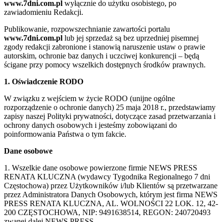
www.7dni.com.pl
wyłącznie do użytku osobistego, po
zawiadomieniu Redakcji.
Publikowanie, rozpowszechnianie zawartości portalu
www.7dni.com.pl
lub jej sprzedaż są bez uprzedniej pisemnej
zgody redakcji zabronione i stanowią naruszenie ustaw o prawie
autorskim, ochronie baz danych i uczciwej konkurencji – będą
ścigane przy pomocy wszelkich dostępnych środków prawnych.
1. Oświadczenie RODO
W związku z wejściem w życie RODO (unijne ogólne
rozporządzenie o ochronie danych) 25 maja 2018 r., przedstawiamy
zapisy naszej Polityki prywatności, dotyczące zasad przetwarzania i
ochrony danych osobowych i jesteśmy zobowiązani do
poinformowania Państwa o tym fakcie.
Dane osobowe
1. Wszelkie dane osobowe powierzone firmie NEWS PRESS
RENATA KLUCZNA (wydawcy Tygodnika Regionalnego 7 dni
Częstochowa) przez Użytkowników i/lub Klientów są przetwarzane
przez Administratora Danych Osobowych, którym jest firma NEWS
PRESS RENATA KLUCZNA, AL. WOLNOŚCI 22 LOK. 12, 42-
200 CZĘSTOCHOWA, NIP: 9491638514, REGON: 240720493
zwanej dalej NEWS PRESS.