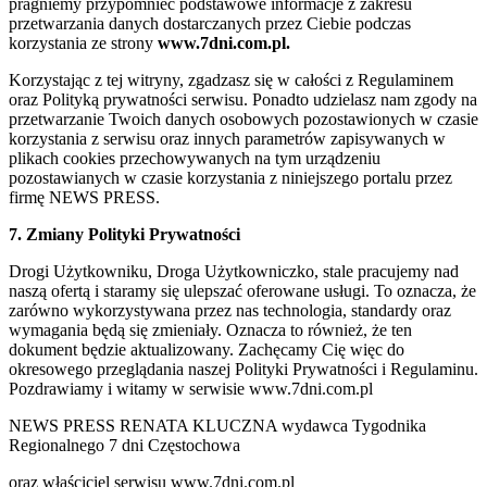
pragniemy przypomnieć podstawowe informacje z zakresu
przetwarzania danych dostarczanych przez Ciebie podczas
korzystania ze strony
www.7dni.com.pl.
Korzystając z tej witryny, zgadzasz się w całości z Regulaminem
oraz Polityką prywatności serwisu. Ponadto udzielasz nam zgody na
przetwarzanie Twoich danych osobowych pozostawionych w czasie
korzystania z serwisu oraz innych parametrów zapisywanych w
plikach cookies przechowywanych na tym urządzeniu
pozostawianych w czasie korzystania z niniejszego portalu przez
firmę NEWS PRESS.
7. Zmiany Polityki Prywatności
Drogi Użytkowniku, Droga Użytkowniczko, stale pracujemy nad
naszą ofertą i staramy się ulepszać oferowane usługi. To oznacza, że
zarówno wykorzystywana przez nas technologia, standardy oraz
wymagania będą się zmieniały. Oznacza to również, że ten
dokument będzie aktualizowany. Zachęcamy Cię więc do
okresowego przeglądania naszej Polityki Prywatności i Regulaminu.
Pozdrawiamy i witamy w serwisie www.7dni.com.pl
NEWS PRESS RENATA KLUCZNA wydawca Tygodnika
Regionalnego 7 dni Częstochowa
oraz właściciel serwisu www.7dni.com.pl