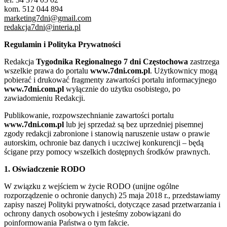
kom. 512 044 894
marketing7dni@gmail.com
redakcja7dni@interia.pl
Regulamin i Polityka Prywatności
Redakcja
Tygodnika Regionalnego 7 dni Częstochowa
zastrzega
wszelkie prawa do portalu
www.7dni.com.pl
. Użytkownicy mogą
pobierać i drukować fragmenty zawartości portalu informacyjnego
www.7dni.com.pl
wyłącznie do użytku osobistego, po
zawiadomieniu Redakcji.
Publikowanie, rozpowszechnianie zawartości portalu
www.7dni.com.pl
lub jej sprzedaż są bez uprzedniej pisemnej
zgody redakcji zabronione i stanowią naruszenie ustaw o prawie
autorskim, ochronie baz danych i uczciwej konkurencji – będą
ścigane przy pomocy wszelkich dostępnych środków prawnych.
1. Oświadczenie RODO
W związku z wejściem w życie RODO (unijne ogólne
rozporządzenie o ochronie danych) 25 maja 2018 r., przedstawiamy
zapisy naszej Polityki prywatności, dotyczące zasad przetwarzania i
ochrony danych osobowych i jesteśmy zobowiązani do
poinformowania Państwa o tym fakcie.