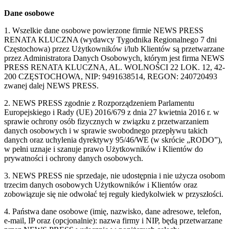
Dane osobowe
1. Wszelkie dane osobowe powierzone firmie NEWS PRESS
RENATA KLUCZNA (wydawcy Tygodnika Regionalnego 7 dni
Częstochowa) przez Użytkowników i/lub Klientów są przetwarzane
przez Administratora Danych Osobowych, którym jest firma NEWS
PRESS RENATA KLUCZNA, AL. WOLNOŚCI 22 LOK. 12, 42-
200 CZĘSTOCHOWA, NIP: 9491638514, REGON: 240720493
zwanej dalej NEWS PRESS.
2. NEWS PRESS zgodnie z Rozporządzeniem Parlamentu
Europejskiego i Rady (UE) 2016/679 z dnia 27 kwietnia 2016 r. w
sprawie ochrony osób fizycznych w związku z przetwarzaniem
danych osobowych i w sprawie swobodnego przepływu takich
danych oraz uchylenia dyrektywy 95/46/WE (w skrócie „RODO”),
w pełni uznaje i szanuje prawo Użytkowników i Klientów do
prywatności i ochrony danych osobowych.
3. NEWS PRESS nie sprzedaje, nie udostępnia i nie użycza osobom
trzecim danych osobowych Użytkowników i Klientów oraz
zobowiązuje się nie odwołać tej reguły kiedykolwiek w przyszłości.
4. Państwa dane osobowe (imię, nazwisko, dane adresowe, telefon,
e-mail, IP oraz (opcjonalnie): nazwa firmy i NIP, będą przetwarzane