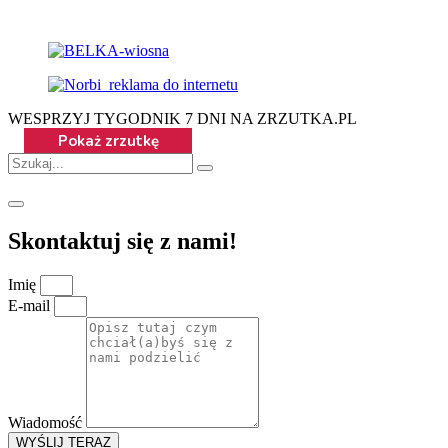
WESPRZYJ TYGODNIK 7 DNI NA ZRZUTKA.PL
Skontaktuj się z nami!
Imię
E-mail
Wiadomość
WYŚLIJ TERAZ