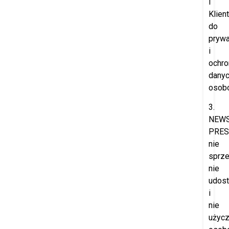
i
Klien
do
prywa
i
ochro
dany
osob
3.
NEW
PRES
nie
sprze
nie
udost
i
nie
użyc