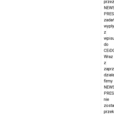
prze
NEW
PRES
zada
wypł
z
wpis
do
CEiDG
Wraz
z
zapr
dział
firmy
NEW
PRES
nie
zost
prze