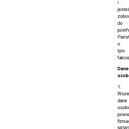
i
jeste
zobo
do
poinf
Pańs
o
tym
fakcie
Dane
osob
1.
Wsze
dane
osob
powi
firmie
NEW