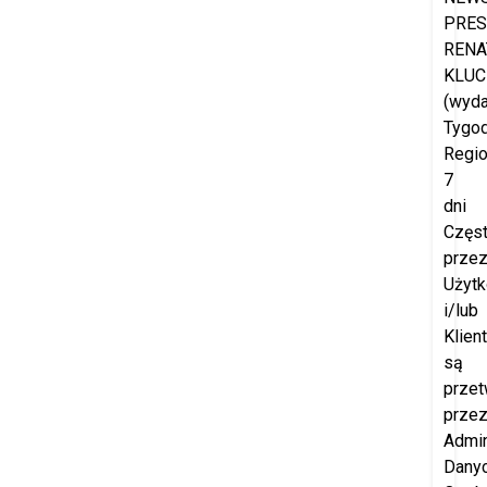
PRES
RENA
KLUC
(wyd
Tygod
Regio
7
dni
Częs
prze
Użyt
i/lub
Klien
są
przet
prze
Admin
Dany