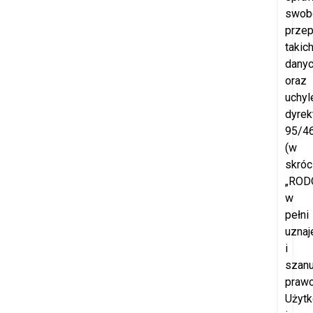
swob
prze
takic
dany
oraz
uchyl
dyrek
95/4
(w
skróc
„RODO
w
pełni
uznaj
i
szanu
praw
Użyt