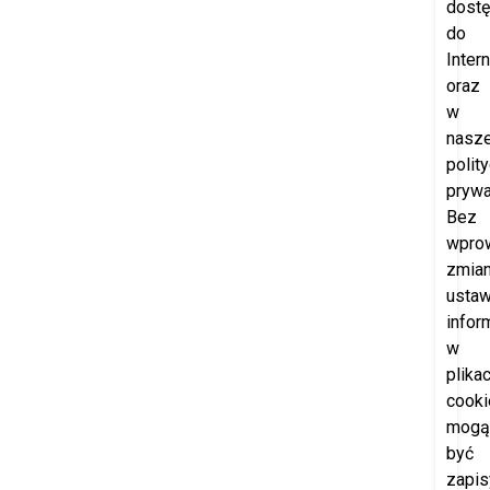
dost
do
Intern
oraz
w
nasze
polit
prywa
Bez
wpro
zmia
ustaw
infor
w
plika
cooki
mogą
być
zapi