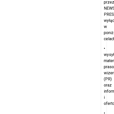
prze
NEW
PRES
wyłąc
w
poniż
celac
•
wysył
mater
praso
wize
(PR)
oraz
infor
i
ofert
•