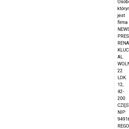
Osob
który
jest
firma
NEW
PRES
RENA
KLUC
AL.
WOL
22
LOK.
12,
42-
200
CZĘS
NIP:
9491
REGO