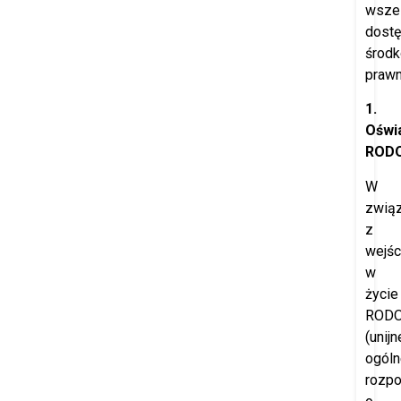
wszel
dost
środ
prawn
1.
Oświ
ROD
W
zwią
z
wejś
w
życie
ROD
(unijn
ogóln
rozpo