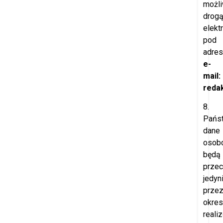
możl
drog
elekt
pod
adre
e-
mail:
redak
8.
Pańs
dane
osob
będą
prze
jedyn
prze
okres
reali