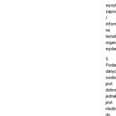
wysył
zapr
/
infor
na
temat
orga
wydar
5.
Poda
dany
osob
jest
dobro
jedna
jest
niez
do