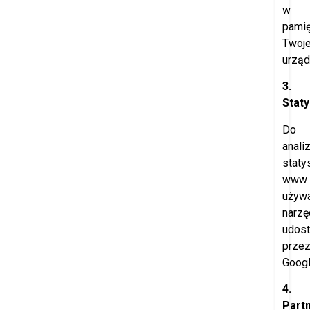
w
pamię
Twoj
urząd
3.
Staty
Do
anali
staty
www
używ
narzę
udost
prze
Googl
4.
Part