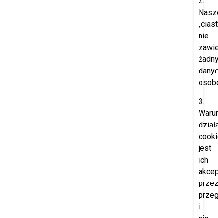
2.
Nasz
„cias
nie
zawie
żadn
dany
osob
3.
Waru
dział
cooki
jest
ich
akcep
prze
przeg
i