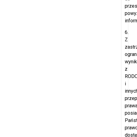
przes
powy
inform
6.
Z
zast
ogran
wynik
z
ROD
i
innyc
prze
prawa
posia
Pańs
praw
dost