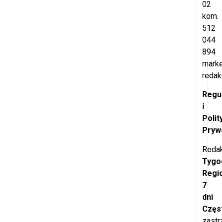
02
kom.
512
044
894
marke
redak
Regu
i
Polit
Pryw
Redak
Tygo
Regi
7
dni
Częs
zastr