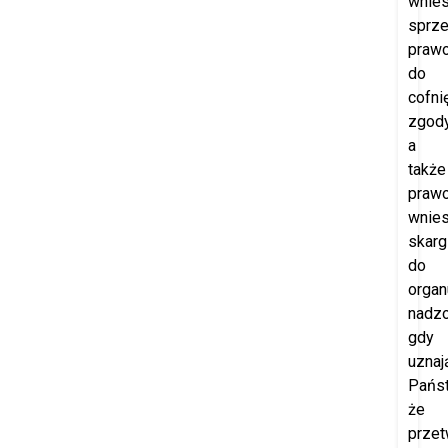
wnies
sprze
praw
do
cofni
zgod
a
także
praw
wnies
skarg
do
organ
nadzo
gdy
uznaj
Pańs
że
przet