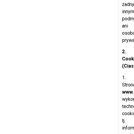
żadn
inny
podm
ani
osob
pryw
2.
Cook
(Cia
1.
Stron
www.
wykor
techn
cooki
tj.
infor