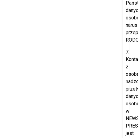
Pańs
dany
osob
narus
przep
RODO
7.
Konta
z
osob
nadzo
przet
dany
osob
w
NEW
PRES
jest