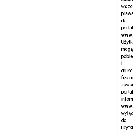
wszel
praw
do
porta
www.
Użytk
mogą
pobie
i
druk
fragm
zawar
porta
infor
www.
wyłąc
do
użytk