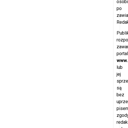
osobi
po
zawi
Redak
Publi
rozp
zawar
porta
www.
lub
jej
sprz
są
bez
uprze
pisem
zgod
redak