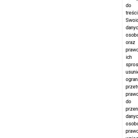
do
treści
Swoi
dany
osob
oraz
praw
ich
spros
usuni
ogran
przet
praw
do
przen
dany
osob
praw