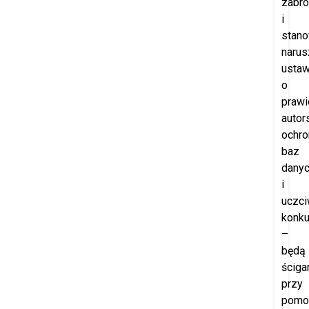
zabro
i
stano
narus
usta
o
prawi
autor
ochro
baz
dany
i
uczci
konku
–
będą
ściga
przy
pomo