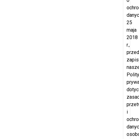
o
ochro
danyc
25
maja
2018
r.,
prze
zapis
nasze
Polity
prywa
doty
zasa
przet
i
ochro
dany
osob