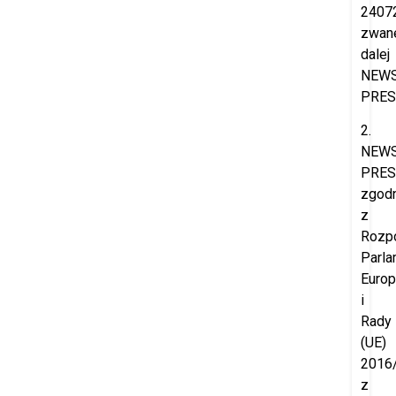
2407
zwan
dalej
NEW
PRES
2.
NEW
PRES
zgod
z
Rozp
Parla
Europ
i
Rady
(UE)
2016
z