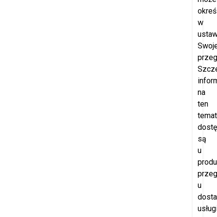
okreś
w
ustaw
Swoje
przeg
Szcz
infor
na
ten
temat
dost
są
u
produ
przeg
u
dost
usług