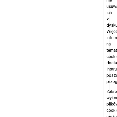
nie
usuw
ich
z
dysku
Więce
infor
na
temat
cooki
dosta
instr
posz
przeg
Zakr
wyko
plikó
cooki
może