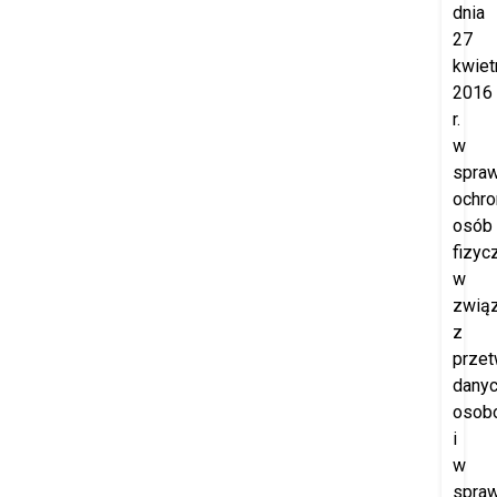
dnia
27
kwiet
2016
r.
w
spraw
ochro
osób
fizyc
w
zwią
z
prze
dany
osob
i
w
spraw