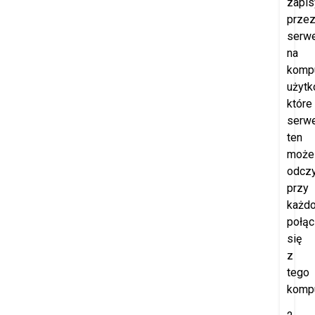
zapi
prze
serw
na
komp
użytk
które
serw
ten
może
odczy
przy
każd
połąc
się
z
tego
kompu