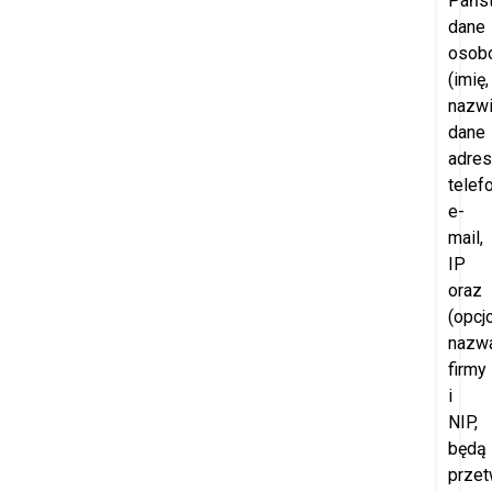
Pańs
dane
osob
(imię,
nazwi
dane
adre
telefo
e-
mail,
IP
oraz
(opcjo
nazw
firmy
i
NIP,
będą
przet