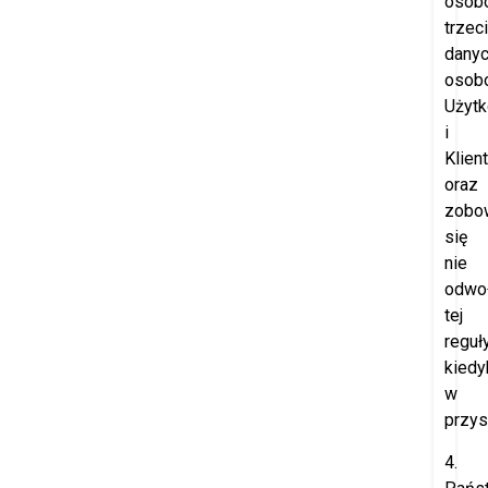
osob
trzec
dany
osob
Użyt
i
Klien
oraz
zobo
się
nie
odwo
tej
reguł
kiedy
w
przys
4.