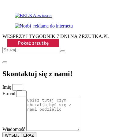
WESPRZYJ TYGODNIK 7 DNI NA ZRZUTKA.PL
Skontaktuj się z nami!
Imię
E-mail
Wiadomość
WYŚLIJ TERAZ