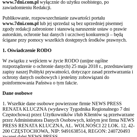
www.7dni.com.pl
wyłącznie do użytku osobistego, po
zawiadomieniu Redakcji.
Publikowanie, rozpowszechnianie zawartości portalu
www.7dni.com.pl
lub jej sprzedaż są bez uprzedniej pisemnej
zgody redakcji zabronione i stanowią naruszenie ustaw o prawie
autorskim, ochronie baz danych i uczciwej konkurencji – będą
ścigane przy pomocy wszelkich dostępnych środków prawnych.
1. Oświadczenie RODO
W związku z wejściem w życie RODO (unijne ogólne
rozporządzenie o ochronie danych) 25 maja 2018 r., przedstawiamy
zapisy naszej Polityki prywatności, dotyczące zasad przetwarzania i
ochrony danych osobowych i jesteśmy zobowiązani do
poinformowania Państwa o tym fakcie.
Dane osobowe
1. Wszelkie dane osobowe powierzone firmie NEWS PRESS
RENATA KLUCZNA (wydawcy Tygodnika Regionalnego 7 dni
Częstochowa) przez Użytkowników i/lub Klientów są przetwarzane
przez Administratora Danych Osobowych, którym jest firma NEWS
PRESS RENATA KLUCZNA, AL. WOLNOŚCI 22 LOK. 12, 42-
200 CZĘSTOCHOWA, NIP: 9491638514, REGON: 240720493
zwanej dalej NEWS PRESS.