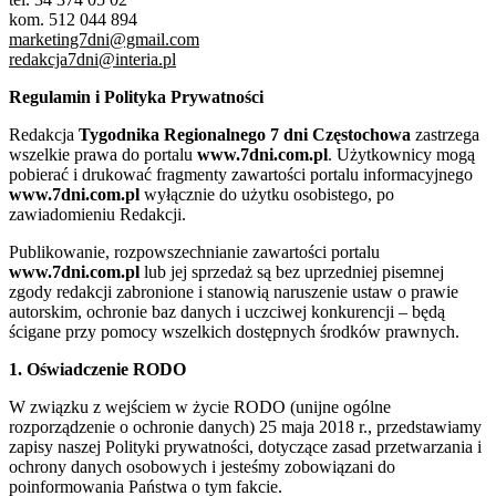
kom. 512 044 894
marketing7dni@gmail.com
redakcja7dni@interia.pl
Regulamin i Polityka Prywatności
Redakcja
Tygodnika Regionalnego 7 dni Częstochowa
zastrzega
wszelkie prawa do portalu
www.7dni.com.pl
. Użytkownicy mogą
pobierać i drukować fragmenty zawartości portalu informacyjnego
www.7dni.com.pl
wyłącznie do użytku osobistego, po
zawiadomieniu Redakcji.
Publikowanie, rozpowszechnianie zawartości portalu
www.7dni.com.pl
lub jej sprzedaż są bez uprzedniej pisemnej
zgody redakcji zabronione i stanowią naruszenie ustaw o prawie
autorskim, ochronie baz danych i uczciwej konkurencji – będą
ścigane przy pomocy wszelkich dostępnych środków prawnych.
1. Oświadczenie RODO
W związku z wejściem w życie RODO (unijne ogólne
rozporządzenie o ochronie danych) 25 maja 2018 r., przedstawiamy
zapisy naszej Polityki prywatności, dotyczące zasad przetwarzania i
ochrony danych osobowych i jesteśmy zobowiązani do
poinformowania Państwa o tym fakcie.