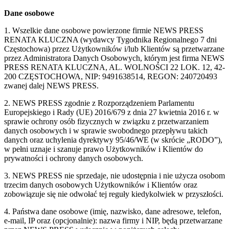
Dane osobowe
1. Wszelkie dane osobowe powierzone firmie NEWS PRESS
RENATA KLUCZNA (wydawcy Tygodnika Regionalnego 7 dni
Częstochowa) przez Użytkowników i/lub Klientów są przetwarzane
przez Administratora Danych Osobowych, którym jest firma NEWS
PRESS RENATA KLUCZNA, AL. WOLNOŚCI 22 LOK. 12, 42-
200 CZĘSTOCHOWA, NIP: 9491638514, REGON: 240720493
zwanej dalej NEWS PRESS.
2. NEWS PRESS zgodnie z Rozporządzeniem Parlamentu
Europejskiego i Rady (UE) 2016/679 z dnia 27 kwietnia 2016 r. w
sprawie ochrony osób fizycznych w związku z przetwarzaniem
danych osobowych i w sprawie swobodnego przepływu takich
danych oraz uchylenia dyrektywy 95/46/WE (w skrócie „RODO”),
w pełni uznaje i szanuje prawo Użytkowników i Klientów do
prywatności i ochrony danych osobowych.
3. NEWS PRESS nie sprzedaje, nie udostępnia i nie użycza osobom
trzecim danych osobowych Użytkowników i Klientów oraz
zobowiązuje się nie odwołać tej reguły kiedykolwiek w przyszłości.
4. Państwa dane osobowe (imię, nazwisko, dane adresowe, telefon,
e-mail, IP oraz (opcjonalnie): nazwa firmy i NIP, będą przetwarzane