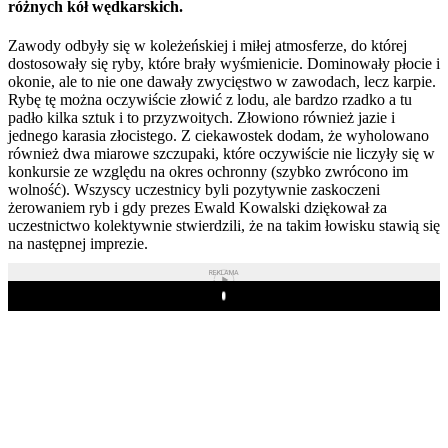
różnych kół wędkarskich.
Zawody odbyły się w koleżeńskiej i miłej atmosferze, do której
dostosowały się ryby, które brały wyśmienicie. Dominowały płocie i
okonie, ale to nie one dawały zwycięstwo w zawodach, lecz karpie.
Rybę tę można oczywiście złowić z lodu, ale bardzo rzadko a tu
padło kilka sztuk i to przyzwoitych. Złowiono również jazie i
jednego karasia złocistego. Z ciekawostek dodam, że wyholowano
również dwa miarowe szczupaki, które oczywiście nie liczyły się w
konkursie ze względu na okres ochronny (szybko zwrócono im
wolność). Wszyscy uczestnicy byli pozytywnie zaskoczeni
żerowaniem ryb i gdy prezes Ewald Kowalski dziękował za
uczestnictwo kolektywnie stwierdzili, że na takim łowisku stawią się
na następnej imprezie.
REKLAMA
Play