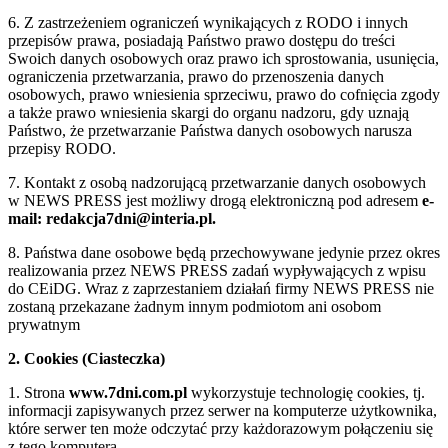
6. Z zastrzeżeniem ograniczeń wynikających z RODO i innych
przepisów prawa, posiadają Państwo prawo dostępu do treści
Swoich danych osobowych oraz prawo ich sprostowania, usunięcia,
ograniczenia przetwarzania, prawo do przenoszenia danych
osobowych, prawo wniesienia sprzeciwu, prawo do cofnięcia zgody
a także prawo wniesienia skargi do organu nadzoru, gdy uznają
Państwo, że przetwarzanie Państwa danych osobowych narusza
przepisy RODO.
7. Kontakt z osobą nadzorującą przetwarzanie danych osobowych
w NEWS PRESS jest możliwy drogą elektroniczną pod adresem
e-
mail: redakcja7dni@interia.pl.
8. Państwa dane osobowe będą przechowywane jedynie przez okres
realizowania przez NEWS PRESS zadań wypływających z wpisu
do CEiDG. Wraz z zaprzestaniem działań firmy NEWS PRESS nie
zostaną przekazane żadnym innym podmiotom ani osobom
prywatnym
2. Cookies (Ciasteczka)
1. Strona
www.7dni.com.pl
wykorzystuje technologię cookies, tj.
informacji zapisywanych przez serwer na komputerze użytkownika,
które serwer ten może odczytać przy każdorazowym połączeniu się
z tego komputera.