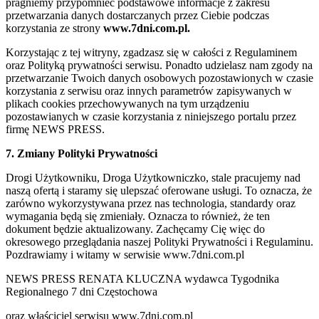
pragniemy przypomnieć podstawowe informacje z zakresu
przetwarzania danych dostarczanych przez Ciebie podczas
korzystania ze strony
www.7dni.com.pl.
Korzystając z tej witryny, zgadzasz się w całości z Regulaminem
oraz Polityką prywatności serwisu. Ponadto udzielasz nam zgody na
przetwarzanie Twoich danych osobowych pozostawionych w czasie
korzystania z serwisu oraz innych parametrów zapisywanych w
plikach cookies przechowywanych na tym urządzeniu
pozostawianych w czasie korzystania z niniejszego portalu przez
firmę NEWS PRESS.
7. Zmiany Polityki Prywatności
Drogi Użytkowniku, Droga Użytkowniczko, stale pracujemy nad
naszą ofertą i staramy się ulepszać oferowane usługi. To oznacza, że
zarówno wykorzystywana przez nas technologia, standardy oraz
wymagania będą się zmieniały. Oznacza to również, że ten
dokument będzie aktualizowany. Zachęcamy Cię więc do
okresowego przeglądania naszej Polityki Prywatności i Regulaminu.
Pozdrawiamy i witamy w serwisie www.7dni.com.pl
NEWS PRESS RENATA KLUCZNA wydawca Tygodnika
Regionalnego 7 dni Częstochowa
oraz właściciel serwisu www.7dni.com.pl