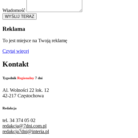
Wiadomość
WYŚLIJ TERAZ
Reklama
To jest miejsce na Twoją reklamę
Czytaj więcej
Kontakt
Tygodnik
Regionalny
7 dni
Al. Wolności 22 lok. 12
42-217 Częstochowa
Redakcja
tel. 34 374 05 02
redakcja@7dni.com.pl
redakcja7dni@interia.pl