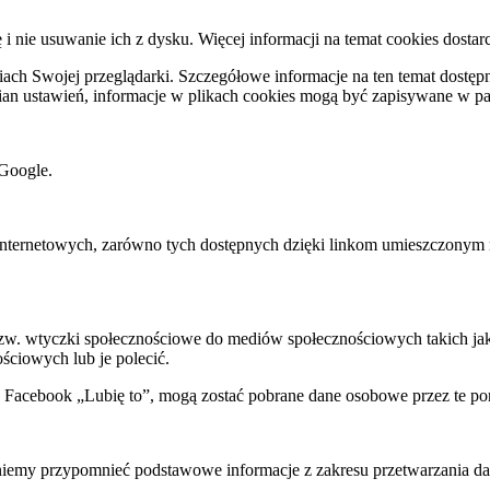
ę i nie usuwanie ich z dysku. Więcej informacji na temat cookies dostar
ch Swojej przeglądarki. Szczegółowe informacje na ten temat dostępne
mian ustawień, informacje w plikach cookies mogą być zapisywane w p
Google.
rnetowych, zarówno tych dostępnych dzięki linkom umieszczonym na na
 tzw. wtyczki społecznościowe do mediów społecznościowych takich j
ściowych lub je polecić.
k Facebook „Lubię to”, mogą zostać pobrane dane osobowe przez te po
my przypomnieć podstawowe informacje z zakresu przetwarzania dany