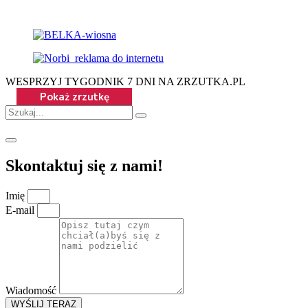
WESPRZYJ TYGODNIK 7 DNI NA ZRZUTKA.PL
Skontaktuj się z nami!
Imię
E-mail
Wiadomość
WYŚLIJ TERAZ