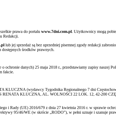
szelkie prawa do portalu
www.7dni.com.pl
. Użytkownicy mogą pobier
u Redakcji.
.pl
lub jej sprzedaż są bez uprzedniej pisemnej zgody redakcji zabroni
ch dostępnych środków prawnych.
 ochronie danych) 25 maja 2018 r., przedstawiamy zapisy naszej Poli
 fakcie.
 KLUCZNA (wydawcy Tygodnika Regionalnego 7 dni Częstochowa) p
 PRESS RENATA KLUCZNA, AL. WOLNOŚCI 22 LOK. 12, 42-200 C
go i Rady (UE) 2016/679 z dnia 27 kwietnia 2016 r. w sprawie ochr
yrektywy 95/46/WE (w skrócie „RODO”), w pełni uznaje i szanuje pr