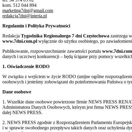
kom. 512 044 894
marketing7dni@gmail.com
redakcja7dni@interia.pl
Regulamin i Polityka Prywatności
Redakcja
Tygodnika Regionalnego 7 dni Częstochowa
zastrzega w
www.7dni.com.pl
wyłącznie do użytku osobistego, po zawiadomieni
Publikowanie, rozpowszechnianie zawartości portalu
www.7dni.com
danych i uczciwej konkurencji – będą ścigane przy pomocy wszelki
1. Oświadczenie RODO
W związku z wejściem w życie RODO (unijne ogólne rozporządzenie o
osobowych i jesteśmy zobowiązani do poinformowania Państwa o tym
Dane osobowe
1. Wszelkie dane osobowe powierzone firmie NEWS PRESS RENATA
Administratora Danych Osobowych, którym jest firma NEWS
dalej NEWS PRESS.
2. NEWS PRESS zgodnie z Rozporządzeniem Parlamentu Europejskie
i w sprawie swobodnego przepływu takich danych oraz uchylenia d