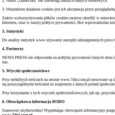
2. Nasze „ciasteczka” nie zawierają żadnych danych osobowych.
3. Warunkiem działania cookies jest ich akceptacja przez przeglądark
Zakres wykorzystywania plików cookies możesz określić w ustawienia
Internetu, oraz w naszej polityce prywatności. Bez wprowadzenia z
3. Statystyki
Do analizy statystyk www używamy narzędzi udostępnionych przez 
4. Partnerzy
NEWS PRESS nie odpowiada za politykę prywatności innych stron inte
nas.
5. Wtyczki społecznościowe
Przy niektórych treściach na stronie www.7dni.com.pl stosowane są
się poszczególnymi treściami ze znajomym z danych portali społeczno
Przy korzystaniu z tych wtyczek społecznościowych, jak np. przycis
6. Obowiązkowa informacja RODO
Szanowny użytkowniku! Wypełniając obowiązek informacyjny pragnie
www.7dni.com.pl.