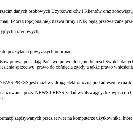
trzecim danych osobowych Użytkowników i Klientów oraz zobowiązuje s
e-mail, IP oraz (opcjonalnie): nazwa firmy i NIP, będą przetwarzane
yjnych i ofertowych,
 do przesyłania powyższych informacji.
sów prawa, posiadają Państwo prawo dostępu do treści Swoich danych
sienia sprzeciwu, prawo do cofnięcia zgody a także prawo wniesienia
w NEWS PRESS jest możliwy drogą elektroniczną pod adresem
e-mail:
s realizowania przez NEWS PRESS zadań wypływających z wpisu do 
ym
nformacji zapisywanych przez serwer na komputerze użytkownika, któr