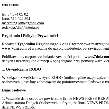
Biuro reklamy
tel. 34 374 05 02
kom. 512 044 894
marketing7dni@gmail.com
redakcja7dni@interia.pl
Regulamin i Polityka Prywatności
Redakcja
Tygodnika Regionalnego 7 dni Częstochowa
zastrzega w
www.7dni.com.pl
wyłącznie do użytku osobistego, po zawiadomieni
Publikowanie, rozpowszechnianie zawartości portalu
www.7dni.com
danych i uczciwej konkurencji – będą ścigane przy pomocy wszelki
1. Oświadczenie RODO
W związku z wejściem w życie RODO (unijne ogólne rozporządzenie o
osobowych i jesteśmy zobowiązani do poinformowania Państwa o tym
Dane osobowe
1. Wszelkie dane osobowe powierzone firmie NEWS PRESS RENATA
Administratora Danych Osobowych, którym jest firma NEWS
dalej NEWS PRESS.