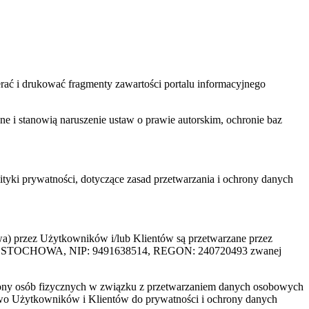
ać i drukować fragmenty zawartości portalu informacyjnego
one i stanowią naruszenie ustaw o prawie autorskim, ochronie baz
tyki prywatności, dotyczące zasad przetwarzania i ochrony danych
rzez Użytkowników i/lub Klientów są przetwarzane przez
ZĘSTOCHOWA, NIP: 9491638514, REGON: 240720493 zwanej
ony osób fizycznych w związku z przetwarzaniem danych osobowych
awo Użytkowników i Klientów do prywatności i ochrony danych