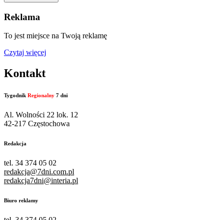
Reklama
To jest miejsce na Twoją reklamę
Czytaj więcej
Kontakt
Tygodnik
Regionalny
7 dni
Al. Wolności 22 lok. 12
42-217 Częstochowa
Redakcja
tel. 34 374 05 02
redakcja@7dni.com.pl
redakcja7dni@interia.pl
Biuro reklamy
tel. 34 374 05 02