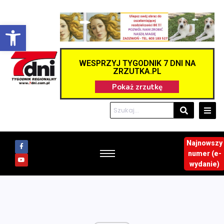
Otwórz pasek narzędzi
WESPRZYJ TYGODNIK 7 DNI NA
ZRZUTKA.PL
Najnowszy
numer (e-
wydanie)