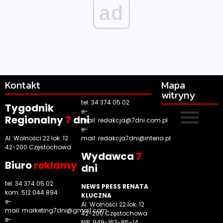
ad
Kontakt
Mapa
witryny
tel. 34 374 05 02
Tygodnik
e-
Regionalny
7
dni
mail:
redakcja@7dni.com.pl
e-
Al. Wolności 22 lok. 12
mail:
redakcja7dni@interia.pl
42-200 Częstochowa
Wyd
awca
7
Biuro
reklamy
dni
tel. 34 374 05 02
NEWS PRESS RENATA
kom. 512 044 894
KLUCZNA
e-
Al. Wolności 22 lok. 12
mail:
marketing7dni@gmail.com
42-200 Częstochowa
e-
NIP: 949-163-85-14