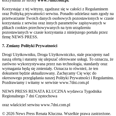
korzystania ze strony
www.7dni.com.pl.
Korzystając z tej witryny, zgadzasz się w całości z Regulaminem
oraz Polityką prywatności serwisu. Ponadto udzielasz nam zgody na
przetwarzanie Twoich danych osobowych pozostawionych w czasie
korzystania z serwisu oraz innych parametrów zapisywanych w
plikach cookies przechowywanych na tym urządzeniu
pozostawianych w czasie korzystania z niniejszego portalu przez
firmę NEWS PRESS.
7. Zmiany Polityki Prywatności
Drogi Użytkowniku, Droga Użytkowniczko, stale pracujemy nad
naszą ofertą i staramy się ulepszać oferowane usługi. To oznacza, że
zarówno wykorzystywana przez nas technologia, standardy oraz
wymagania będą się zmieniały. Oznacza to również, że ten
dokument będzie aktualizowany. Zachęcamy Cię więc do
okresowego przeglądania naszej Polityki Prywatności i Regulaminu.
Pozdrawiamy i witamy w serwisie www.7dni.com.pl
NEWS PRESS RENATA KLUCZNA wydawca Tygodnika
Regionalnego 7 dni Częstochowa
oraz właściciel serwisu www.7dni.com.pl
© 2026 News Press Renata Kluczna. Wszelkie prawa zastrzeżone.