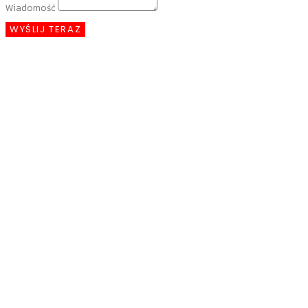
Wiadomość
WYŚLIJ TERAZ
Reklama
To jest miejsce na Twoją reklamę
Czytaj więcej