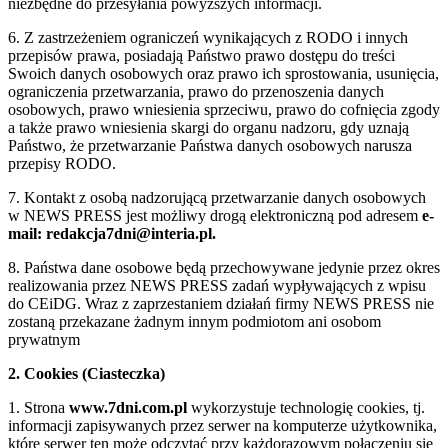
niezbędne do przesyłania powyższych informacji.
6. Z zastrzeżeniem ograniczeń wynikających z RODO i innych
przepisów prawa, posiadają Państwo prawo dostępu do treści
Swoich danych osobowych oraz prawo ich sprostowania, usunięcia,
ograniczenia przetwarzania, prawo do przenoszenia danych
osobowych, prawo wniesienia sprzeciwu, prawo do cofnięcia zgody
a także prawo wniesienia skargi do organu nadzoru, gdy uznają
Państwo, że przetwarzanie Państwa danych osobowych narusza
przepisy RODO.
7. Kontakt z osobą nadzorującą przetwarzanie danych osobowych
w NEWS PRESS jest możliwy drogą elektroniczną pod adresem
e-
mail: redakcja7dni@interia.pl.
8. Państwa dane osobowe będą przechowywane jedynie przez okres
realizowania przez NEWS PRESS zadań wypływających z wpisu
do CEiDG. Wraz z zaprzestaniem działań firmy NEWS PRESS nie
zostaną przekazane żadnym innym podmiotom ani osobom
prywatnym
2. Cookies (Ciasteczka)
1. Strona
www.7dni.com.pl
wykorzystuje technologię cookies, tj.
informacji zapisywanych przez serwer na komputerze użytkownika,
które serwer ten może odczytać przy każdorazowym połączeniu się