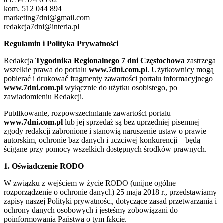
kom. 512 044 894
marketing7dni@gmail.com
redakcja7dni@interia.pl
Regulamin i Polityka Prywatności
Redakcja
Tygodnika Regionalnego 7 dni Częstochowa
zastrzega
wszelkie prawa do portalu
www.7dni.com.pl
. Użytkownicy mogą
pobierać i drukować fragmenty zawartości portalu informacyjnego
www.7dni.com.pl
wyłącznie do użytku osobistego, po
zawiadomieniu Redakcji.
Publikowanie, rozpowszechnianie zawartości portalu
www.7dni.com.pl
lub jej sprzedaż są bez uprzedniej pisemnej
zgody redakcji zabronione i stanowią naruszenie ustaw o prawie
autorskim, ochronie baz danych i uczciwej konkurencji – będą
ścigane przy pomocy wszelkich dostępnych środków prawnych.
1. Oświadczenie RODO
W związku z wejściem w życie RODO (unijne ogólne
rozporządzenie o ochronie danych) 25 maja 2018 r., przedstawiamy
zapisy naszej Polityki prywatności, dotyczące zasad przetwarzania i
ochrony danych osobowych i jesteśmy zobowiązani do
poinformowania Państwa o tym fakcie.