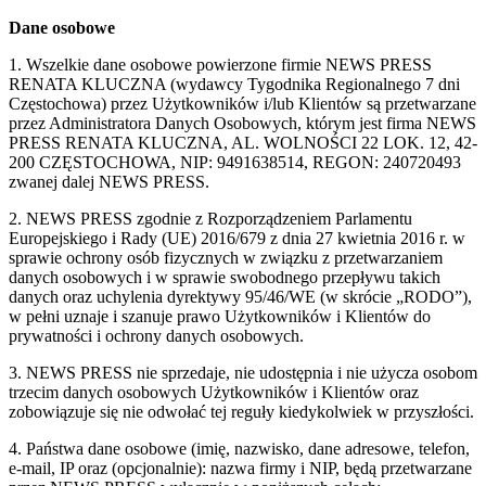
Dane osobowe
1. Wszelkie dane osobowe powierzone firmie NEWS PRESS
RENATA KLUCZNA (wydawcy Tygodnika Regionalnego 7 dni
Częstochowa) przez Użytkowników i/lub Klientów są przetwarzane
przez Administratora Danych Osobowych, którym jest firma NEWS
PRESS RENATA KLUCZNA, AL. WOLNOŚCI 22 LOK. 12, 42-
200 CZĘSTOCHOWA, NIP: 9491638514, REGON: 240720493
zwanej dalej NEWS PRESS.
2. NEWS PRESS zgodnie z Rozporządzeniem Parlamentu
Europejskiego i Rady (UE) 2016/679 z dnia 27 kwietnia 2016 r. w
sprawie ochrony osób fizycznych w związku z przetwarzaniem
danych osobowych i w sprawie swobodnego przepływu takich
danych oraz uchylenia dyrektywy 95/46/WE (w skrócie „RODO”),
w pełni uznaje i szanuje prawo Użytkowników i Klientów do
prywatności i ochrony danych osobowych.
3. NEWS PRESS nie sprzedaje, nie udostępnia i nie użycza osobom
trzecim danych osobowych Użytkowników i Klientów oraz
zobowiązuje się nie odwołać tej reguły kiedykolwiek w przyszłości.
4. Państwa dane osobowe (imię, nazwisko, dane adresowe, telefon,
e-mail, IP oraz (opcjonalnie): nazwa firmy i NIP, będą przetwarzane