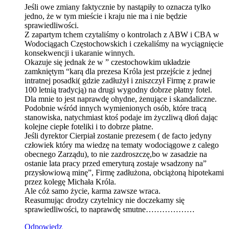
Jeśli owe zmiany faktycznie by nastąpiły to oznacza tylko
jedno, że w tym mieście i kraju nie ma i nie będzie
sprawiedliwości.
Z zapartym tchem czytaliśmy o kontrolach z ABW i CBA w
Wodociągach Częstochowskich i czekaliśmy na wyciągnięcie
konsekwencji i ukaranie winnych.
Okazuje się jednak że w ” czestochowkim układzie
zamkniętym “karą dla prezesa Króla jest przejście z jednej
intratnej posadki( gdzie zadłużył i zniszczył Firmę z prawie
100 letnią tradycją) na drugi wygodny dobrze płatny fotel.
Dla mnie to jest naprawdę ohydne, żenujące i skandaliczne.
Podobnie wśród innych wymienionych osób, które tracą
stanowiska, natychmiast ktoś podaje im życzliwą dłoń dając
kolejne ciepłe foteliki i to dobrze płatne.
Jeśli dyrektor Cierpiał zostanie prezesem ( de facto jedyny
człowiek który ma wiedzę na tematy wodociągowe z calego
obecnego Zarządu), to nie zazdroszczę,bo w zasadzie na
ostanie lata pracy przed emeryturą zostaje wsadzony na”
przysłowiową minę”, Firmę zadłużona, obciążoną hipotekami
przez kolegę Michała Króla.
Ale cóż samo życie, karma zawsze wraca.
Reasumując drodzy czytelnicy nie doczekamy się
sprawiedliwości, to naprawdę smutne………………
Odpowiedz