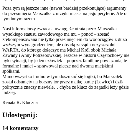
Poza tym są jeszcze inne (nawet bardziej przekonujące) argumenty
do przesunięcia Marszałka z urzędu miasta na jego peryferie. Ale o
tym innym razem.
Nasi informatorzy zwracają uwagę, że utrata przez Marszałka
wysokiego statusu zawodowego ma mu – ponoć – zostać
zrekompensowana nie tylko przesunięciem do wodociągów z dużo
wyższym wynagrodzeniem, ale obsadą zarządu oczyszczalni
WARTA, do którego dołączyć ma Michał Król obok Michała
Zawady i Anny Potrzebowskiej. Jeszcze w historii Częstochowy nie
było sytuacji, by jeden człowiek – poprzez familijne powiązania, te
formalne i mniej – sprawował pieczę nad dwoma miejskimi
spółkami.
Mimo wszystko trudno w tym doszukać się logiki, bo Marszałek
został odsunięty na boczny tor przez matkę partię (Lewicę) i dziś
politycznie znaczy niewiele… chyba że klucz do zagadki leży gdzie
indziej.
Renata R. Kluczna
Udostępnij:
14 komentarzy