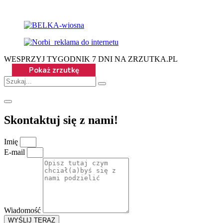
WESPRZYJ TYGODNIK 7 DNI NA ZRZUTKA.PL
Skontaktuj się z nami!
Imię
E-mail
Wiadomość
WYŚLIJ TERAZ