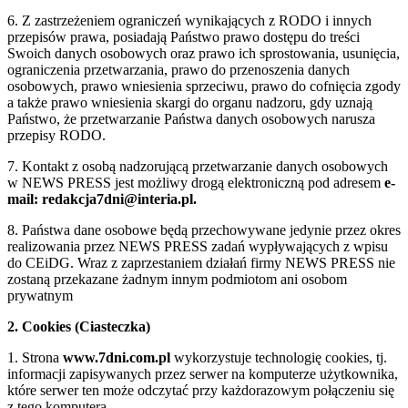
6. Z zastrzeżeniem ograniczeń wynikających z RODO i innych
przepisów prawa, posiadają Państwo prawo dostępu do treści
Swoich danych osobowych oraz prawo ich sprostowania, usunięcia,
ograniczenia przetwarzania, prawo do przenoszenia danych
osobowych, prawo wniesienia sprzeciwu, prawo do cofnięcia zgody
a także prawo wniesienia skargi do organu nadzoru, gdy uznają
Państwo, że przetwarzanie Państwa danych osobowych narusza
przepisy RODO.
7. Kontakt z osobą nadzorującą przetwarzanie danych osobowych
w NEWS PRESS jest możliwy drogą elektroniczną pod adresem
e-
mail: redakcja7dni@interia.pl.
8. Państwa dane osobowe będą przechowywane jedynie przez okres
realizowania przez NEWS PRESS zadań wypływających z wpisu
do CEiDG. Wraz z zaprzestaniem działań firmy NEWS PRESS nie
zostaną przekazane żadnym innym podmiotom ani osobom
prywatnym
2. Cookies (Ciasteczka)
1. Strona
www.7dni.com.pl
wykorzystuje technologię cookies, tj.
informacji zapisywanych przez serwer na komputerze użytkownika,
które serwer ten może odczytać przy każdorazowym połączeniu się
z tego komputera.