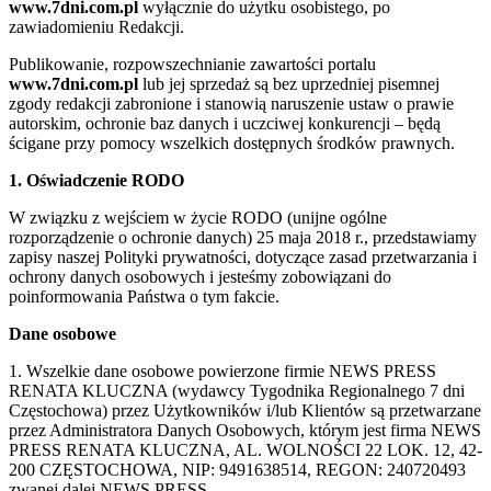
www.7dni.com.pl
wyłącznie do użytku osobistego, po
zawiadomieniu Redakcji.
Publikowanie, rozpowszechnianie zawartości portalu
www.7dni.com.pl
lub jej sprzedaż są bez uprzedniej pisemnej
zgody redakcji zabronione i stanowią naruszenie ustaw o prawie
autorskim, ochronie baz danych i uczciwej konkurencji – będą
ścigane przy pomocy wszelkich dostępnych środków prawnych.
1. Oświadczenie RODO
W związku z wejściem w życie RODO (unijne ogólne
rozporządzenie o ochronie danych) 25 maja 2018 r., przedstawiamy
zapisy naszej Polityki prywatności, dotyczące zasad przetwarzania i
ochrony danych osobowych i jesteśmy zobowiązani do
poinformowania Państwa o tym fakcie.
Dane osobowe
1. Wszelkie dane osobowe powierzone firmie NEWS PRESS
RENATA KLUCZNA (wydawcy Tygodnika Regionalnego 7 dni
Częstochowa) przez Użytkowników i/lub Klientów są przetwarzane
przez Administratora Danych Osobowych, którym jest firma NEWS
PRESS RENATA KLUCZNA, AL. WOLNOŚCI 22 LOK. 12, 42-
200 CZĘSTOCHOWA, NIP: 9491638514, REGON: 240720493
zwanej dalej NEWS PRESS.