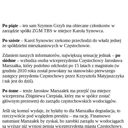
Po piąte
– ten sam Szymon Grzyb ma obiecane członkostw w
zarządzie spółki ZGM TBS w miejsce Karola Synowca.
Po szóste
– Karol Synowiec rzekomo przechodzi do władz jednej
ze spółdzielni mieszkaniowych w Częstochowie.
Zdaniem naszych informatorów, największą sensację jednak –
po
siódme
– wzbudza osoba wiceprezydenta Częstochowy Jarosława
Marszałka, który podobno odchodzi po 15 latach z magistratu (w
grudniu 2010 roku został powołany na stanowisko pierwszego
zastępcy prezydenta Częstochowy przez Krzysztofa Matyjaszczyka
i tak jest do dziś).
Po ósme
– tenże Jarosław Marszałek ma przejść (na miejsce
wiceprezesa Zbigniewa Cierpiała, który ma w spółce zostać
głównym prezesem) do zarządu częstochowskich wodociągów.
Jeśli się komuś wydaje, że byłaby to dla Marszałka degradacja, to
rzeczywiście pod względem prestiżu – ma rację. Finansowo
natomiast Marszałek by zyskał, bo zarobki zarządu w wodociągach
są wyższe niż wynosi pensja wiceprezydenta miasta Częstochowy.