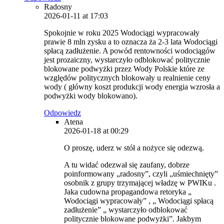
Radosny
2026-01-11 at 17:03
Spokojnie w roku 2025 Wodociągi wypracowały
prawie 8 mln zysku a to oznacza ża 2-3 lata Wodociągi
spłacą zadłużenie. A powód rentowności wodociągów
jest prozaiczny, wystarczyło odblokować politycznie
blokowane podwyżki przez Wody Polskie które ze
względów politycznych blokowały u realnienie ceny
wody ( główny koszt produkcji wody energia wzrosła a
podwyżki wody blokowano).
Odpowiedz
Atena
2026-01-18 at 00:29
O proszę, uderz w stół a nożyce się odezwą.
A tu widać odezwał się zaufany, dobrze
poinformowany „radosny”, czyli „uśmiechnięty”
osobnik z grupy trzymającej władzę w PWIKu .
Jaka cudowna propagandowa retoryka „
Wodociągi wypracowały” , „ Wodociągi spłacą
zadłużenie” „ wystarczyło odblokować
politycznie blokowane podwyżki”. Jakbym