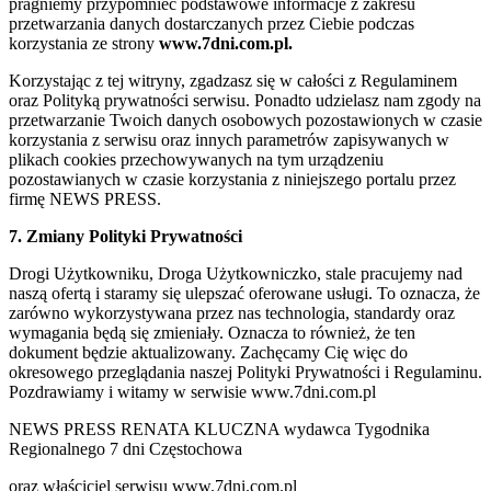
pragniemy przypomnieć podstawowe informacje z zakresu
przetwarzania danych dostarczanych przez Ciebie podczas
korzystania ze strony
www.7dni.com.pl.
Korzystając z tej witryny, zgadzasz się w całości z Regulaminem
oraz Polityką prywatności serwisu. Ponadto udzielasz nam zgody na
przetwarzanie Twoich danych osobowych pozostawionych w czasie
korzystania z serwisu oraz innych parametrów zapisywanych w
plikach cookies przechowywanych na tym urządzeniu
pozostawianych w czasie korzystania z niniejszego portalu przez
firmę NEWS PRESS.
7. Zmiany Polityki Prywatności
Drogi Użytkowniku, Droga Użytkowniczko, stale pracujemy nad
naszą ofertą i staramy się ulepszać oferowane usługi. To oznacza, że
zarówno wykorzystywana przez nas technologia, standardy oraz
wymagania będą się zmieniały. Oznacza to również, że ten
dokument będzie aktualizowany. Zachęcamy Cię więc do
okresowego przeglądania naszej Polityki Prywatności i Regulaminu.
Pozdrawiamy i witamy w serwisie www.7dni.com.pl
NEWS PRESS RENATA KLUCZNA wydawca Tygodnika
Regionalnego 7 dni Częstochowa
oraz właściciel serwisu www.7dni.com.pl