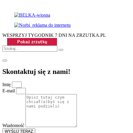
WESPRZYJ TYGODNIK 7 DNI NA ZRZUTKA.PL
Skontaktuj się z nami!
Imię
E-mail
Wiadomość
WYŚLIJ TERAZ