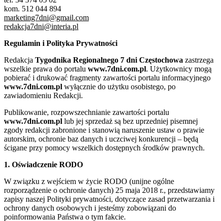
kom. 512 044 894
marketing7dni@gmail.com
redakcja7dni@interia.pl
Regulamin i Polityka Prywatności
Redakcja
Tygodnika Regionalnego 7 dni Częstochowa
zastrzega
wszelkie prawa do portalu
www.7dni.com.pl
. Użytkownicy mogą
pobierać i drukować fragmenty zawartości portalu informacyjnego
www.7dni.com.pl
wyłącznie do użytku osobistego, po
zawiadomieniu Redakcji.
Publikowanie, rozpowszechnianie zawartości portalu
www.7dni.com.pl
lub jej sprzedaż są bez uprzedniej pisemnej
zgody redakcji zabronione i stanowią naruszenie ustaw o prawie
autorskim, ochronie baz danych i uczciwej konkurencji – będą
ścigane przy pomocy wszelkich dostępnych środków prawnych.
1. Oświadczenie RODO
W związku z wejściem w życie RODO (unijne ogólne
rozporządzenie o ochronie danych) 25 maja 2018 r., przedstawiamy
zapisy naszej Polityki prywatności, dotyczące zasad przetwarzania i
ochrony danych osobowych i jesteśmy zobowiązani do
poinformowania Państwa o tym fakcie.