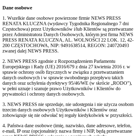
Dane osobowe
1. Wszelkie dane osobowe powierzone firmie NEWS PRESS
RENATA KLUCZNA (wydawcy Tygodnika Regionalnego 7 dni
Częstochowa) przez Użytkowników i/lub Klientów są przetwarzane
przez Administratora Danych Osobowych, którym jest firma NEWS
PRESS RENATA KLUCZNA, AL. WOLNOŚCI 22 LOK. 12, 42-
200 CZĘSTOCHOWA, NIP: 9491638514, REGON: 240720493
zwanej dalej NEWS PRESS.
2. NEWS PRESS zgodnie z Rozporządzeniem Parlamentu
Europejskiego i Rady (UE) 2016/679 z dnia 27 kwietnia 2016 r. w
sprawie ochrony osób fizycznych w związku z przetwarzaniem
danych osobowych i w sprawie swobodnego przepływu takich
danych oraz uchylenia dyrektywy 95/46/WE (w skrócie „RODO”),
w pełni uznaje i szanuje prawo Użytkowników i Klientów do
prywatności i ochrony danych osobowych.
3. NEWS PRESS nie sprzedaje, nie udostępnia i nie użycza osobom
trzecim danych osobowych Użytkowników i Klientów oraz
zobowiązuje się nie odwołać tej reguły kiedykolwiek w przyszłości.
4. Państwa dane osobowe (imię, nazwisko, dane adresowe, telefon,
e-mail, IP oraz (opcjonalnie): nazwa firmy i NIP, będą przetwarzane