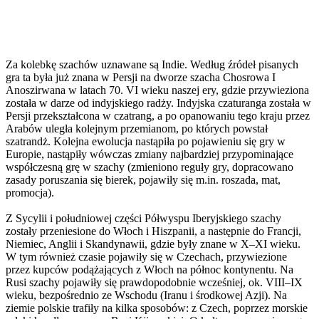
Za kolebkę szachów uznawane są Indie. Według źródeł pisanych
gra ta była już znana w Persji na dworze szacha Chosrowa I
Anoszirwana w latach 70. VI wieku naszej ery, gdzie przywieziona
została w darze od indyjskiego radży. Indyjska czaturanga została w
Persji przekształcona w czatrang, a po opanowaniu tego kraju przez
Arabów uległa kolejnym przemianom, po których powstał
szatrandż. Kolejna ewolucja nastąpiła po pojawieniu się gry w
Europie, nastąpiły wówczas zmiany najbardziej przypominające
współczesną grę w szachy (zmieniono reguły gry, dopracowano
zasady poruszania się bierek, pojawiły się m.in. roszada, mat,
promocja).
Z Sycylii i południowej części Półwyspu Iberyjskiego szachy
zostały przeniesione do Włoch i Hiszpanii, a następnie do Francji,
Niemiec, Anglii i Skandynawii, gdzie były znane w X–XI wieku.
W tym również czasie pojawiły się w Czechach, przywiezione
przez kupców podążających z Włoch na północ kontynentu. Na
Rusi szachy pojawiły się prawdopodobnie wcześniej, ok. VIII–IX
wieku, bezpośrednio ze Wschodu (Iranu i środkowej Azji). Na
ziemie polskie trafiły na kilka sposobów: z Czech, poprzez morskie