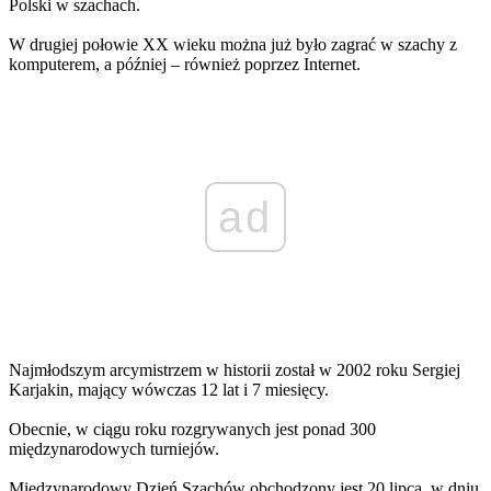
Polski w szachach.
W drugiej połowie XX wieku można już było zagrać w szachy z
komputerem, a później – również poprzez Internet.
ad
Najmłodszym arcymistrzem w historii został w 2002 roku Sergiej
Karjakin, mający wówczas 12 lat i 7 miesięcy.
Obecnie, w ciągu roku rozgrywanych jest ponad 300
międzynarodowych turniejów.
Międzynarodowy Dzień Szachów obchodzony jest 20 lipca, w dniu