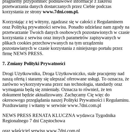
pragniemy przypomnieć podstawowe informacje z zakresu
przetwarzania danych dostarczanych przez Ciebie podczas
korzystania ze strony
www.7dni.com.pl.
Korzystając z tej witryny, zgadzasz się w całości z Regulaminem
oraz Polityką prywatności serwisu. Ponadto udzielasz nam zgody na
przetwarzanie Twoich danych osobowych pozostawionych w czasie
korzystania z serwisu oraz innych parametrów zapisywanych w
plikach cookies przechowywanych na tym urządzeniu
pozostawianych w czasie korzystania z niniejszego portalu przez
firmę NEWS PRESS.
7. Zmiany Polityki Prywatności
Drogi Użytkowniku, Droga Użytkowniczko, stale pracujemy nad
naszą ofertą i staramy się ulepszać oferowane usługi. To oznacza, że
zarówno wykorzystywana przez nas technologia, standardy oraz
wymagania będą się zmieniały. Oznacza to również, że ten
dokument będzie aktualizowany. Zachęcamy Cię więc do
okresowego przeglądania naszej Polityki Prywatności i Regulaminu.
Pozdrawiamy i witamy w serwisie www.7dni.com.pl
NEWS PRESS RENATA KLUCZNA wydawca Tygodnika
Regionalnego 7 dni Częstochowa
oraz właściciel serwisu www.7dni.com.pl