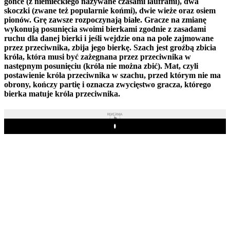
gońce (z niemieckiego nazywane czasami lauframi), dwa
skoczki (zwane też popularnie końmi), dwie wieże oraz osiem
pionów. Grę zawsze rozpoczynają białe. Gracze na zmianę
wykonują posunięcia swoimi bierkami zgodnie z zasadami
ruchu dla danej bierki i jeśli wejdzie ona na pole zajmowane
przez przeciwnika, zbija jego bierkę. Szach jest groźbą zbicia
króla, która musi być zażegnana przez przeciwnika w
następnym posunięciu (króla nie można zbić). Mat, czyli
postawienie króla przeciwnika w szachu, przed którym nie ma
obrony, kończy partię i oznacza zwycięstwo gracza, którego
bierka matuje króla przeciwnika.
REKLAMA
Play