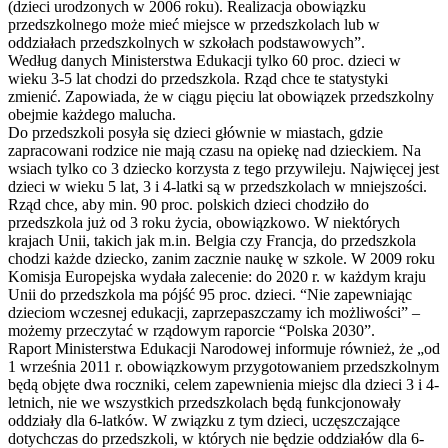
(dzieci urodzonych w 2006 roku). Realizacja obowiązku
przedszkolnego może mieć miejsce w przedszkolach lub w
oddziałach przedszkolnych w szkołach podstawowych”.
Według danych Ministerstwa Edukacji tylko 60 proc. dzieci w
wieku 3-5 lat chodzi do przedszkola. Rząd chce te statystyki
zmienić. Zapowiada, że w ciągu pięciu lat obowiązek przedszkolny
obejmie każdego malucha.
Do przedszkoli posyła się dzieci głównie w miastach, gdzie
zapracowani rodzice nie mają czasu na opiekę nad dzieckiem. Na
wsiach tylko co 3 dziecko korzysta z tego przywileju. Najwięcej jest
dzieci w wieku 5 lat, 3 i 4-latki są w przedszkolach w mniejszości.
Rząd chce, aby min. 90 proc. polskich dzieci chodziło do
przedszkola już od 3 roku życia, obowiązkowo. W niektórych
krajach Unii, takich jak m.in. Belgia czy Francja, do przedszkola
chodzi każde dziecko, zanim zacznie naukę w szkole. W 2009 roku
Komisja Europejska wydała zalecenie: do 2020 r. w każdym kraju
Unii do przedszkola ma pójść 95 proc. dzieci. “Nie zapewniając
dzieciom wczesnej edukacji, zaprzepaszczamy ich możliwości” –
możemy przeczytać w rządowym raporcie “Polska 2030”.
Raport Ministerstwa Edukacji Narodowej informuje również, że „od
1 września 2011 r. obowiązkowym przygotowaniem przedszkolnym
będą objęte dwa roczniki, celem zapewnienia miejsc dla dzieci 3 i 4-
letnich, nie we wszystkich przedszkolach będą funkcjonowały
oddziały dla 6-latków. W związku z tym dzieci, uczęszczające
dotychczas do przedszkoli, w których nie będzie oddziałów dla 6-