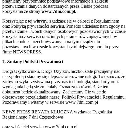
pragniemy przypomnieć podstawowe informacje z zakresu
przetwarzania danych dostarczanych przez Ciebie podczas
korzystania ze strony
www.7dni.com.pl.
Korzystając z tej witryny, zgadzasz się w całości z Regulaminem
oraz Polityką prywatności serwisu. Ponadto udzielasz nam zgody na
przetwarzanie Twoich danych osobowych pozostawionych w czasie
korzystania z serwisu oraz innych parametrów zapisywanych w
plikach cookies przechowywanych na tym urządzeniu
pozostawianych w czasie korzystania z niniejszego portalu przez
firmę NEWS PRESS.
7. Zmiany Polityki Prywatności
Drogi Użytkowniku, Droga Użytkowniczko, stale pracujemy nad
naszą ofertą i staramy się ulepszać oferowane usługi. To oznacza, że
zarówno wykorzystywana przez nas technologia, standardy oraz
wymagania będą się zmieniały. Oznacza to również, że ten
dokument będzie aktualizowany. Zachęcamy Cię więc do
okresowego przeglądania naszej Polityki Prywatności i Regulaminu.
Pozdrawiamy i witamy w serwisie www.7dni.com.pl
NEWS PRESS RENATA KLUCZNA wydawca Tygodnika
Regionalnego 7 dni Częstochowa
oraz właściciel serwisu www.7dni.com.pl