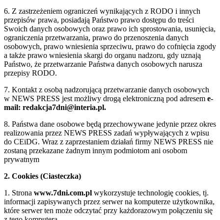
6. Z zastrzeżeniem ograniczeń wynikających z RODO i innych
przepisów prawa, posiadają Państwo prawo dostępu do treści
Swoich danych osobowych oraz prawo ich sprostowania, usunięcia,
ograniczenia przetwarzania, prawo do przenoszenia danych
osobowych, prawo wniesienia sprzeciwu, prawo do cofnięcia zgody
a także prawo wniesienia skargi do organu nadzoru, gdy uznają
Państwo, że przetwarzanie Państwa danych osobowych narusza
przepisy RODO.
7. Kontakt z osobą nadzorującą przetwarzanie danych osobowych
w NEWS PRESS jest możliwy drogą elektroniczną pod adresem
e-
mail: redakcja7dni@interia.pl.
8. Państwa dane osobowe będą przechowywane jedynie przez okres
realizowania przez NEWS PRESS zadań wypływających z wpisu
do CEiDG. Wraz z zaprzestaniem działań firmy NEWS PRESS nie
zostaną przekazane żadnym innym podmiotom ani osobom
prywatnym
2. Cookies (Ciasteczka)
1. Strona
www.7dni.com.pl
wykorzystuje technologię cookies, tj.
informacji zapisywanych przez serwer na komputerze użytkownika,
które serwer ten może odczytać przy każdorazowym połączeniu się
z tego komputera.