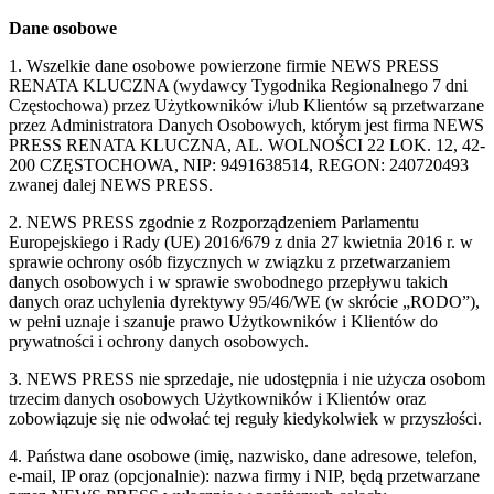
Dane osobowe
1. Wszelkie dane osobowe powierzone firmie NEWS PRESS
RENATA KLUCZNA (wydawcy Tygodnika Regionalnego 7 dni
Częstochowa) przez Użytkowników i/lub Klientów są przetwarzane
przez Administratora Danych Osobowych, którym jest firma NEWS
PRESS RENATA KLUCZNA, AL. WOLNOŚCI 22 LOK. 12, 42-
200 CZĘSTOCHOWA, NIP: 9491638514, REGON: 240720493
zwanej dalej NEWS PRESS.
2. NEWS PRESS zgodnie z Rozporządzeniem Parlamentu
Europejskiego i Rady (UE) 2016/679 z dnia 27 kwietnia 2016 r. w
sprawie ochrony osób fizycznych w związku z przetwarzaniem
danych osobowych i w sprawie swobodnego przepływu takich
danych oraz uchylenia dyrektywy 95/46/WE (w skrócie „RODO”),
w pełni uznaje i szanuje prawo Użytkowników i Klientów do
prywatności i ochrony danych osobowych.
3. NEWS PRESS nie sprzedaje, nie udostępnia i nie użycza osobom
trzecim danych osobowych Użytkowników i Klientów oraz
zobowiązuje się nie odwołać tej reguły kiedykolwiek w przyszłości.
4. Państwa dane osobowe (imię, nazwisko, dane adresowe, telefon,
e-mail, IP oraz (opcjonalnie): nazwa firmy i NIP, będą przetwarzane