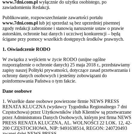
www.7dni.com.pl
wyłącznie do użytku osobistego, po
zawiadomieniu Redakcji.
Publikowanie, rozpowszechnianie zawartości portalu
www.7dni.com.pl
lub jej sprzedaż są bez uprzedniej pisemnej
zgody redakcji zabronione i stanowią naruszenie ustaw o prawie
autorskim, ochronie baz danych i uczciwej konkurencji – będą
ścigane przy pomocy wszelkich dostępnych środków prawnych.
1. Oświadczenie RODO
W związku z wejściem w życie RODO (unijne ogólne
rozporządzenie o ochronie danych) 25 maja 2018 r., przedstawiamy
zapisy naszej Polityki prywatności, dotyczące zasad przetwarzania i
ochrony danych osobowych i jesteśmy zobowiązani do
poinformowania Państwa o tym fakcie.
Dane osobowe
1. Wszelkie dane osobowe powierzone firmie NEWS PRESS
RENATA KLUCZNA (wydawcy Tygodnika Regionalnego 7 dni
Częstochowa) przez Użytkowników i/lub Klientów są przetwarzane
przez Administratora Danych Osobowych, którym jest firma NEWS
PRESS RENATA KLUCZNA, AL. WOLNOŚCI 22 LOK. 12, 42-
200 CZĘSTOCHOWA, NIP: 9491638514, REGON: 240720493
zwanej dalej NEWS PRESS.