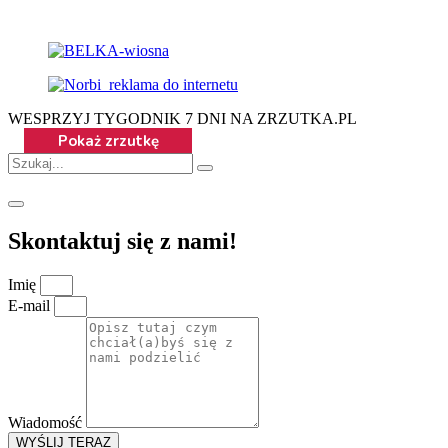
WESPRZYJ TYGODNIK 7 DNI NA ZRZUTKA.PL
Skontaktuj się z nami!
Imię
E-mail
Wiadomość
WYŚLIJ TERAZ