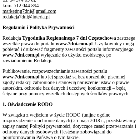
kom. 512 044 894
marketing7dni@gmail.com
redakcja7dni@interia.pl
Regulamin i Polityka Prywatności
Redakcja
Tygodnika Regionalnego 7 dni Częstochowa
zastrzega
wszelkie prawa do portalu
www.7dni.com.pl
. Użytkownicy mogą
pobierać i drukować fragmenty zawartości portalu informacyjnego
www.7dni.com.pl
wyłącznie do użytku osobistego, po
zawiadomieniu Redakcji.
Publikowanie, rozpowszechnianie zawartości portalu
www.7dni.com.pl
lub jej sprzedaż są bez uprzedniej pisemnej
zgody redakcji zabronione i stanowią naruszenie ustaw o prawie
autorskim, ochronie baz danych i uczciwej konkurencji – będą
ścigane przy pomocy wszelkich dostępnych środków prawnych.
1. Oświadczenie RODO
W związku z wejściem w życie RODO (unijne ogólne
rozporządzenie o ochronie danych) 25 maja 2018 r., przedstawiamy
zapisy naszej Polityki prywatności, dotyczące zasad przetwarzania i
ochrony danych osobowych i jesteśmy zobowiązani do
poinformowania Państwa o tym fakcie.