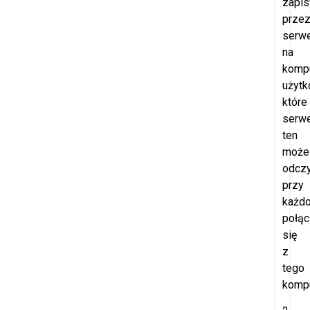
zapi
prze
serw
na
komp
użytk
które
serw
ten
może
odczy
przy
każd
połąc
się
z
tego
kompu