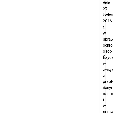
dnia
27
kwiet
2016
r.
w
spraw
ochro
osób
fizyc
w
zwią
z
prze
dany
osob
i
w
spraw