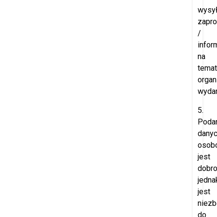
wysył
zapr
/
infor
na
temat
orga
wydar
5.
Poda
dany
osob
jest
dobro
jedna
jest
niez
do