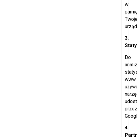
w
pamię
Twoj
urząd
3.
Staty
Do
anali
staty
www
używ
narzę
udost
prze
Googl
4.
Part