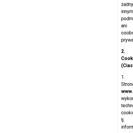
żadn
inny
podm
ani
osob
pryw
2.
Cook
(Cia
1.
Stron
www.
wykor
techn
cooki
tj.
infor