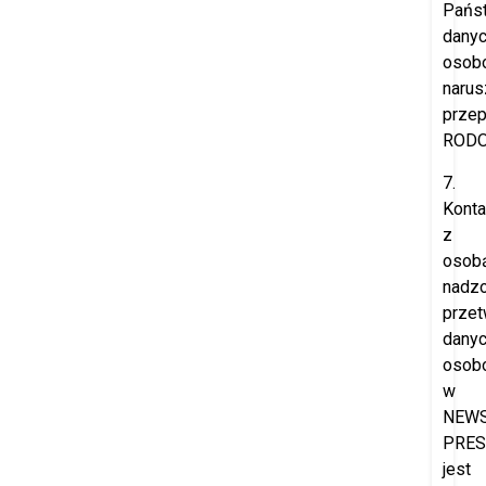
Pańs
dany
osob
narus
przep
RODO
7.
Konta
z
osob
nadzo
przet
dany
osob
w
NEW
PRES
jest