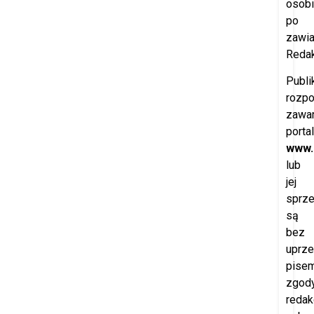
osobi
po
zawi
Redak
Publi
rozp
zawar
porta
www.
lub
jej
sprz
są
bez
uprze
pisem
zgod
redak