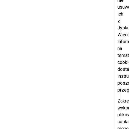
nie
usuw
ich
z
dysku
Więce
infor
na
temat
cooki
dosta
instr
posz
przeg
Zakr
wyko
plikó
cooki
może