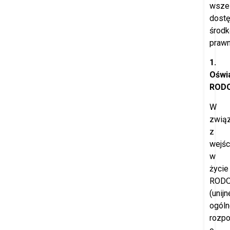
wszel
dost
środ
prawn
1.
Oświ
ROD
W
zwią
z
wejś
w
życie
ROD
(unijn
ogóln
rozpo