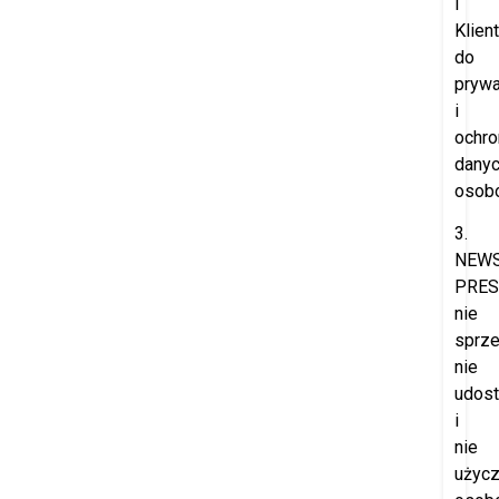
i
Klien
do
prywa
i
ochro
dany
osob
3.
NEW
PRES
nie
sprze
nie
udost
i
nie
użyc