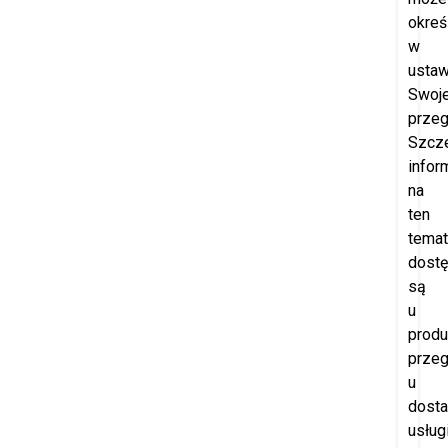
okreś
w
ustaw
Swoje
przeg
Szcz
infor
na
ten
temat
dost
są
u
produ
przeg
u
dost
usług