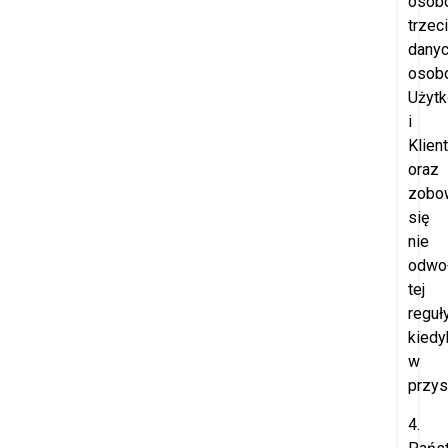
osob
trzec
dany
osob
Użyt
i
Klien
oraz
zobo
się
nie
odwo
tej
reguł
kiedy
w
przys
4.