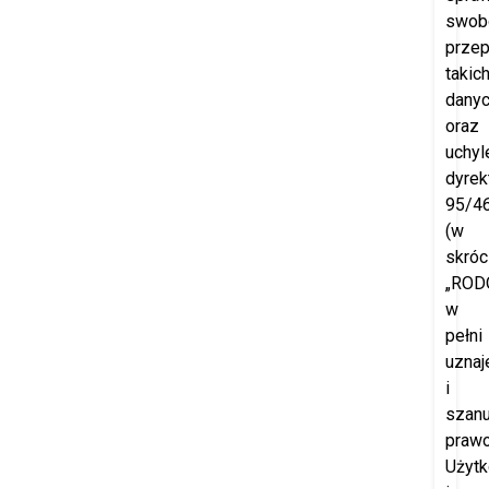
swob
prze
takic
dany
oraz
uchyl
dyrek
95/4
(w
skróc
„RODO
w
pełni
uznaj
i
szanu
praw
Użyt