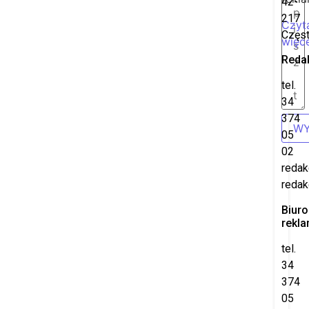
42-
217
Czyt
Częs
więce
Reda
tel.
34
374
WY
05
02
redak
redak
Biuro
rekl
tel.
34
374
05