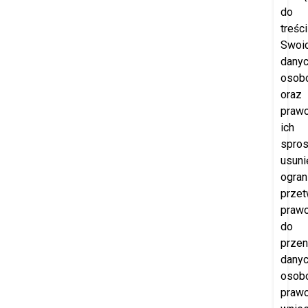
do
treści
Swoi
dany
osob
oraz
praw
ich
spros
usuni
ogran
przet
praw
do
przen
dany
osob
praw