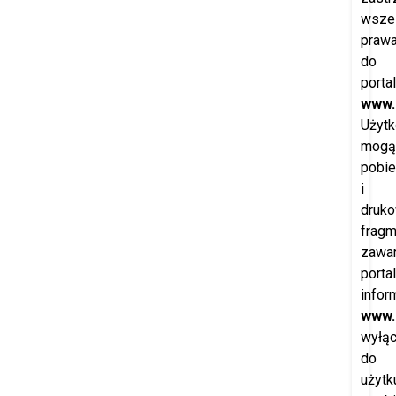
wszel
praw
do
porta
www.
Użytk
mogą
pobie
i
druk
fragm
zawar
porta
infor
www.
wyłąc
do
użytk