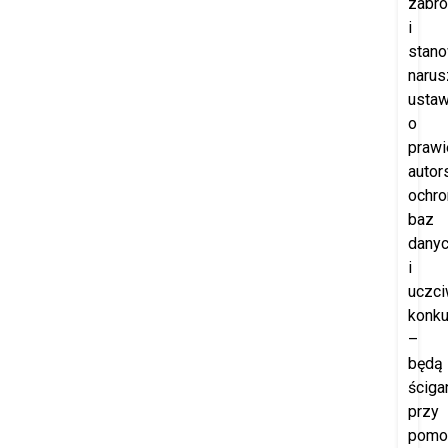
zabro
i
stano
narus
usta
o
prawi
autor
ochro
baz
dany
i
uczci
konku
–
będą
ściga
przy
pomo