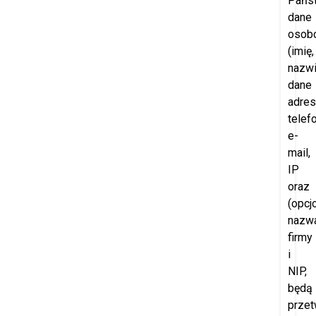
Pańs
dane
osob
(imię,
nazwi
dane
adre
telefo
e-
mail,
IP
oraz
(opcjo
nazw
firmy
i
NIP,
będą
przet