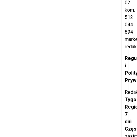
02
kom.
512
044
894
marke
redak
Regu
i
Polit
Pryw
Redak
Tygo
Regi
7
dni
Częs
zastr