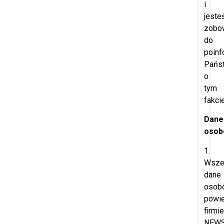
i
jeste
zobo
do
poinf
Pańs
o
tym
fakcie
Dane
osob
1.
Wsze
dane
osob
powi
firmie
NEW