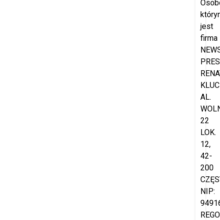
Osob
który
jest
firma
NEW
PRES
RENA
KLUC
AL.
WOL
22
LOK.
12,
42-
200
CZĘS
NIP:
9491
REGO