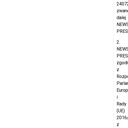
2407
zwan
dalej
NEW
PRES
2.
NEW
PRES
zgod
z
Rozp
Parla
Europ
i
Rady
(UE)
2016
z