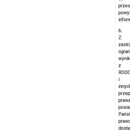
przes
powy
inform
6.
Z
zast
ogran
wynik
z
ROD
i
innyc
prze
prawa
posia
Pańs
praw
dost