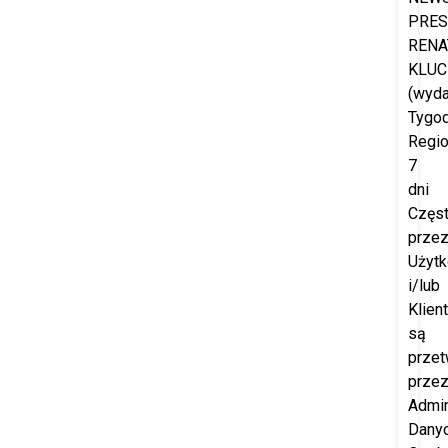
PRES
RENA
KLUC
(wyd
Tygod
Regio
7
dni
Częs
prze
Użyt
i/lub
Klien
są
przet
prze
Admin
Dany