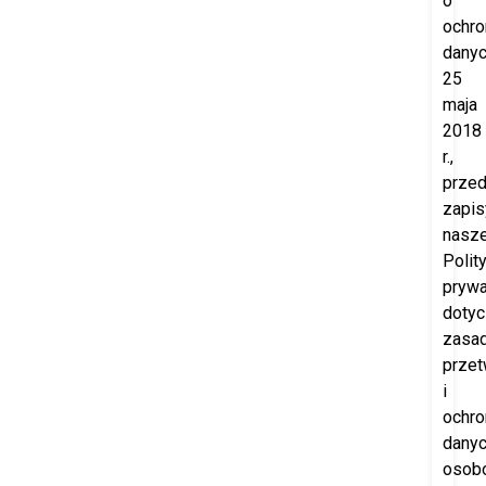
o
ochro
danyc
25
maja
2018
r.,
prze
zapis
nasze
Polity
prywa
doty
zasa
przet
i
ochro
dany
osob