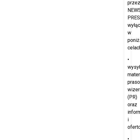
prze
NEW
PRES
wyłąc
w
poniż
celac
•
wysył
mater
praso
wize
(PR)
oraz
infor
i
ofert
•