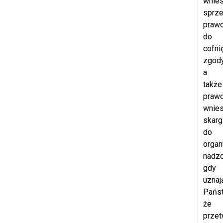
wnies
sprze
praw
do
cofni
zgod
a
także
praw
wnies
skarg
do
organ
nadzo
gdy
uznaj
Pańs
że
przet