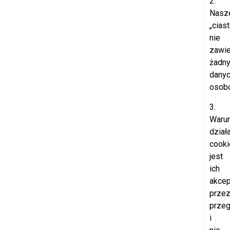
2.
Nasz
„cias
nie
zawie
żadn
dany
osob
3.
Waru
dział
cooki
jest
ich
akcep
prze
przeg
i