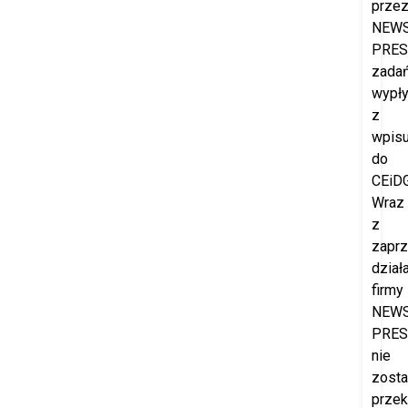
prze
NEW
PRES
zada
wypł
z
wpis
do
CEiDG
Wraz
z
zapr
dział
firmy
NEW
PRES
nie
zost
prze