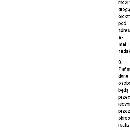
możl
drog
elekt
pod
adre
e-
mail:
redak
8.
Pańs
dane
osob
będą
prze
jedyn
prze
okres
reali