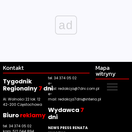
ad
Kontakt
Mapa
witryny
tel. 34 374 05 02
Tygodnik
e-
Regionalny
7
dni
mail:
redakcja@7dni.com.pl
e-
Al. Wolności 22 lok. 12
mail:
redakcja7dni@interia.pl
42-200 Częstochowa
Wyd
awca
7
Biuro
reklamy
dni
tel. 34 374 05 02
NEWS PRESS RENATA
kom. 512 044 894