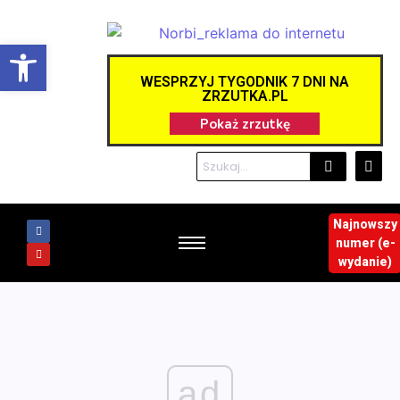
Otwórz pasek narzędzi
WESPRZYJ TYGODNIK 7 DNI NA
ZRZUTKA.PL
Najnowszy
numer (e-
wydanie)
ad