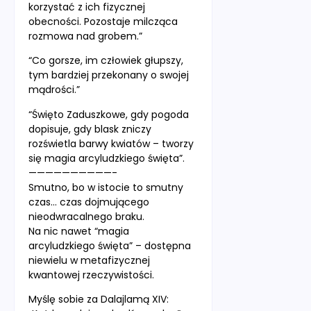
korzystać z ich fizycznej
obecności. Pozostaje milcząca
rozmowa nad grobem.”
“Co gorsze, im człowiek głupszy,
tym bardziej przekonany o swojej
mądrości.”
“Święto Zaduszkowe, gdy pogoda
dopisuje, gdy blask zniczy
rozświetla barwy kwiatów – tworzy
się magia arcyludzkiego święta”.
——————————-
Smutno, bo w istocie to smutny
czas… czas dojmującego
nieodwracalnego braku.
Na nic nawet “magia
arcyludzkiego święta” – dostępna
niewielu w metafizycznej
kwantowej rzeczywistości.
Myślę sobie za Dalajlamą XIV: