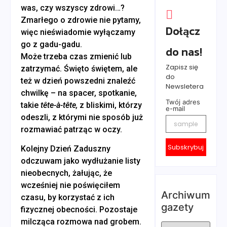
was, czy wszyscy zdrowi…?
Zmarłego o zdrowie nie pytamy,
Dołącz
więc nieświadomie wyłączamy
go z gadu-gadu.
do nas!
Może trzeba czas zmienić lub
Zapisz się
zatrzymać. Święto świętem, ale
do
też w dzień powszedni znaleźć
Newsletera
chwilkę – na spacer, spotkanie,
Twój adres
takie
tête-à-tête,
z bliskimi, którzy
e-mail
odeszli, z którymi nie sposób już
rozmawiać patrząc w oczy.
Subskrybuj
Kolejny Dzień Zaduszny
odczuwam jako wydłużanie listy
nieobecnych, żałując, że
wcześniej nie poświęciłem
Archiwum
czasu, by korzystać z ich
gazety
fizycznej obecności. Pozostaje
milcząca rozmowa nad grobem.