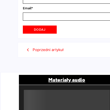
Email
*
Poprzedni artykuł
Materiały audio