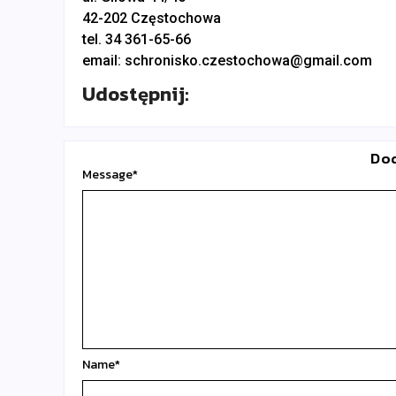
42-202 Częstochowa
tel. 34 361-65-66
email: schronisko.czestochowa@gmail.com
Udostępnij:
Do
Message
*
Name
*