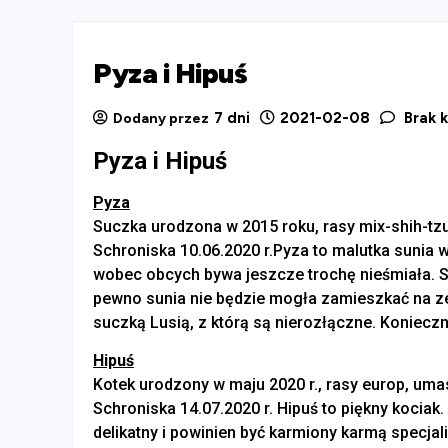
Pyza i Hipuś
7 dni
2021-02-08
Brak 
Dodany przez
Pyza i Hipuś
Pyza
Suczka urodzona w 2015 roku, rasy mix-shih-tzu,
Schroniska 10.06.2020 r.Pyza to malutka sunia w
wobec obcych bywa jeszcze trochę nieśmiała. 
pewno sunia nie będzie mogła zamieszkać na z
suczką Lusią, z którą są nierozłączne. Koniecz
Hipuś
Kotek urodzony w maju 2020 r., rasy europ, umas
Schroniska 14.07.2020 r. Hipuś to piękny kociak. 
delikatny i powinien być karmiony karmą specjal