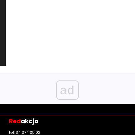
ad
Red
akcja
tel. 34 374 05 02