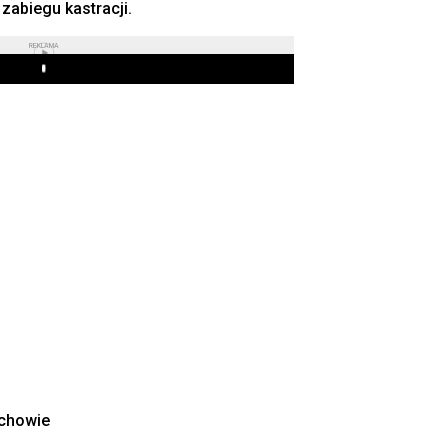
zabiegu kastracji.
REKLAMA
Play
ochowie