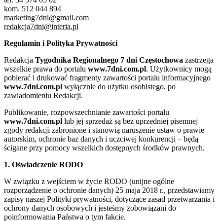
kom. 512 044 894
marketing7dni@gmail.com
redakcja7dni@interia.pl
Regulamin i Polityka Prywatności
Redakcja
Tygodnika Regionalnego 7 dni Częstochowa
zastrzega
wszelkie prawa do portalu
www.7dni.com.pl
. Użytkownicy mogą
pobierać i drukować fragmenty zawartości portalu informacyjnego
www.7dni.com.pl
wyłącznie do użytku osobistego, po
zawiadomieniu Redakcji.
Publikowanie, rozpowszechnianie zawartości portalu
www.7dni.com.pl
lub jej sprzedaż są bez uprzedniej pisemnej
zgody redakcji zabronione i stanowią naruszenie ustaw o prawie
autorskim, ochronie baz danych i uczciwej konkurencji – będą
ścigane przy pomocy wszelkich dostępnych środków prawnych.
1. Oświadczenie RODO
W związku z wejściem w życie RODO (unijne ogólne
rozporządzenie o ochronie danych) 25 maja 2018 r., przedstawiamy
zapisy naszej Polityki prywatności, dotyczące zasad przetwarzania i
ochrony danych osobowych i jesteśmy zobowiązani do
poinformowania Państwa o tym fakcie.