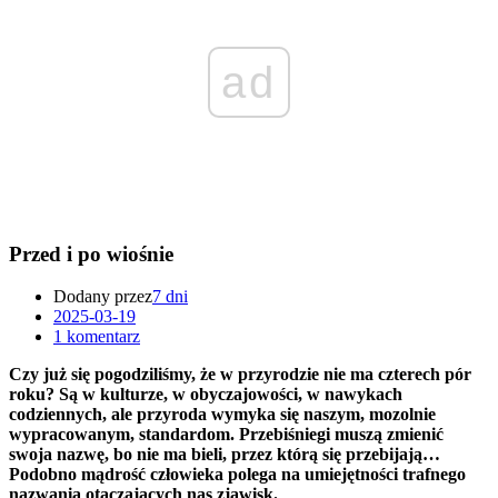
ad
Przed i po wiośnie
Dodany przez
7 dni
2025-03-19
1 komentarz
Czy już się pogodziliśmy, że w przyrodzie nie ma czterech pór
roku? Są w kulturze, w obyczajowości, w nawykach
codziennych, ale przyroda wymyka się naszym, mozolnie
wypracowanym, standardom. Przebiśniegi muszą zmienić
swoja nazwę, bo nie ma bieli, przez którą się przebijają…
Podobno mądrość człowieka polega na umiejętności trafnego
nazwania otaczających nas zjawisk.