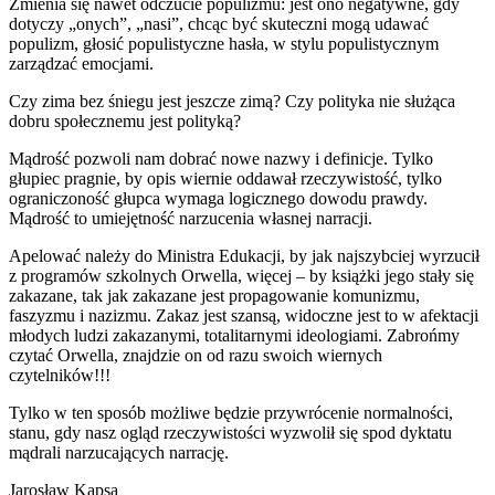
Zmienia się nawet odczucie populizmu: jest ono negatywne, gdy
dotyczy „onych”, „nasi”, chcąc być skuteczni mogą udawać
populizm, głosić populistyczne hasła, w stylu populistycznym
zarządzać emocjami.
Czy zima bez śniegu jest jeszcze zimą? Czy polityka nie służąca
dobru społecznemu jest polityką?
Mądrość pozwoli nam dobrać nowe nazwy i definicje. Tylko
głupiec pragnie, by opis wiernie oddawał rzeczywistość, tylko
ograniczoność głupca wymaga logicznego dowodu prawdy.
Mądrość to umiejętność narzucenia własnej narracji.
Apelować należy do Ministra Edukacji, by jak najszybciej wyrzucił
z programów szkolnych Orwella, więcej – by książki jego stały się
zakazane, tak jak zakazane jest propagowanie komunizmu,
faszyzmu i nazizmu. Zakaz jest szansą, widoczne jest to w afektacji
młodych ludzi zakazanymi, totalitarnymi ideologiami. Zabrońmy
czytać Orwella, znajdzie on od razu swoich wiernych
czytelników!!!
Tylko w ten sposób możliwe będzie przywrócenie normalności,
stanu, gdy nasz ogląd rzeczywistości wyzwolił się spod dyktatu
mądrali narzucających narrację.
Jarosław Kapsa