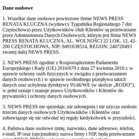
Dane osobowe
1. Wszelkie dane osobowe powierzone firmie NEWS PRESS
RENATA KLUCZNA (wydawcy Tygodnika Regionalnego 7 dni
Częstochowa) przez Użytkowników i/lub Klientów są przetwarzane
przez Administratora Danych Osobowych, którym jest firma NEWS
PRESS RENATA KLUCZNA, AL. WOLNOŚCI 22 LOK. 12, 42-
200 CZĘSTOCHOWA, NIP: 9491638514, REGON: 240720493
zwanej dalej NEWS PRESS.
2. NEWS PRESS zgodnie z Rozporządzeniem Parlamentu
Europejskiego i Rady (UE) 2016/679 z dnia 27 kwietnia 2016 r. w
sprawie ochrony osób fizycznych w związku z przetwarzaniem
danych osobowych i w sprawie swobodnego przepływu takich
danych oraz uchylenia dyrektywy 95/46/WE (w skrócie „RODO”),
w pełni uznaje i szanuje prawo Użytkowników i Klientów do
prywatności i ochrony danych osobowych.
3. NEWS PRESS nie sprzedaje, nie udostępnia i nie użycza osobom
trzecim danych osobowych Użytkowników i Klientów oraz
zobowiązuje się nie odwołać tej reguły kiedykolwiek w przyszłości.
4. Państwa dane osobowe (imię, nazwisko, dane adresowe, telefon,
e-mail, IP oraz (opcjonalnie): nazwa firmy i NIP, będą przetwarzane