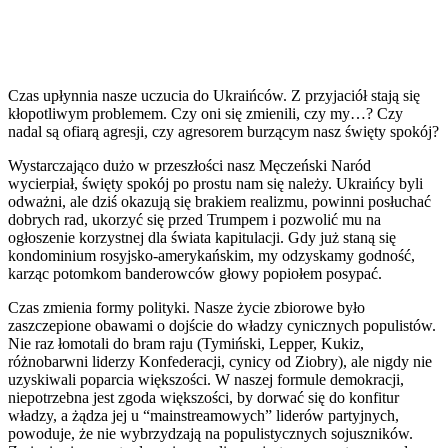
Czas upłynnia nasze uczucia do Ukraińców. Z przyjaciół stają się
kłopotliwym problemem. Czy oni się zmienili, czy my…? Czy
nadal są ofiarą agresji, czy agresorem burzącym nasz święty spokój?
Wystarczająco dużo w przeszłości nasz Męczeński Naród
wycierpiał, święty spokój po prostu nam się należy. Ukraińcy byli
odważni, ale dziś okazują się brakiem realizmu, powinni posłuchać
dobrych rad, ukorzyć się przed Trumpem i pozwolić mu na
ogłoszenie korzystnej dla świata kapitulacji. Gdy już staną się
kondominium rosyjsko-amerykańskim, my odzyskamy godność,
karząc potomkom banderowców głowy popiołem posypać.
Czas zmienia formy polityki. Nasze życie zbiorowe było
zaszczepione obawami o dojście do władzy cynicznych populistów.
Nie raz łomotali do bram raju (Tymiński, Lepper, Kukiz,
różnobarwni liderzy Konfederacji, cynicy od Ziobry), ale nigdy nie
uzyskiwali poparcia większości. W naszej formule demokracji,
niepotrzebna jest zgoda większości, by dorwać się do konfitur
władzy, a żądza jej u “mainstreamowych” liderów partyjnych,
powoduje, że nie wybrzydzają na populistycznych sojuszników.