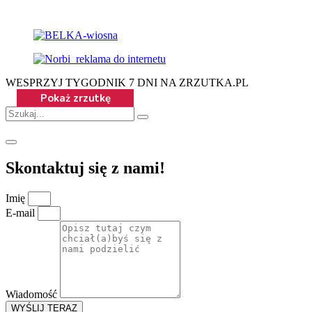
WESPRZYJ TYGODNIK 7 DNI NA ZRZUTKA.PL
Skontaktuj się z nami!
Imię
E-mail
Wiadomość
WYŚLIJ TERAZ