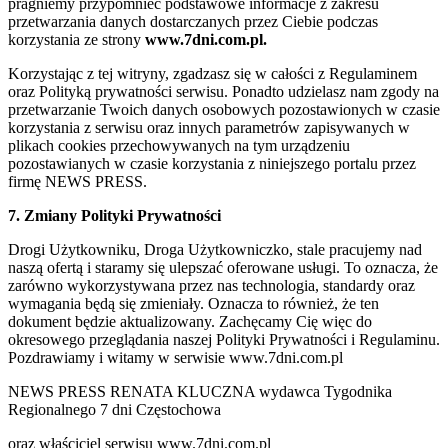
pragniemy przypomnieć podstawowe informacje z zakresu
przetwarzania danych dostarczanych przez Ciebie podczas
korzystania ze strony
www.7dni.com.pl.
Korzystając z tej witryny, zgadzasz się w całości z Regulaminem
oraz Polityką prywatności serwisu. Ponadto udzielasz nam zgody na
przetwarzanie Twoich danych osobowych pozostawionych w czasie
korzystania z serwisu oraz innych parametrów zapisywanych w
plikach cookies przechowywanych na tym urządzeniu
pozostawianych w czasie korzystania z niniejszego portalu przez
firmę NEWS PRESS.
7. Zmiany Polityki Prywatności
Drogi Użytkowniku, Droga Użytkowniczko, stale pracujemy nad
naszą ofertą i staramy się ulepszać oferowane usługi. To oznacza, że
zarówno wykorzystywana przez nas technologia, standardy oraz
wymagania będą się zmieniały. Oznacza to również, że ten
dokument będzie aktualizowany. Zachęcamy Cię więc do
okresowego przeglądania naszej Polityki Prywatności i Regulaminu.
Pozdrawiamy i witamy w serwisie www.7dni.com.pl
NEWS PRESS RENATA KLUCZNA wydawca Tygodnika
Regionalnego 7 dni Częstochowa
oraz właściciel serwisu www.7dni.com.pl