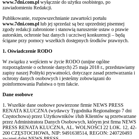
www.7dni.com.pl
wyłącznie do użytku osobistego, po
zawiadomieniu Redakcji.
Publikowanie, rozpowszechnianie zawartości portalu
www.7dni.com.pl
lub jej sprzedaż są bez uprzedniej pisemnej
zgody redakcji zabronione i stanowią naruszenie ustaw o prawie
autorskim, ochronie baz danych i uczciwej konkurencji – będą
ścigane przy pomocy wszelkich dostępnych środków prawnych.
1. Oświadczenie RODO
W związku z wejściem w życie RODO (unijne ogólne
rozporządzenie o ochronie danych) 25 maja 2018 r., przedstawiamy
zapisy naszej Polityki prywatności, dotyczące zasad przetwarzania i
ochrony danych osobowych i jesteśmy zobowiązani do
poinformowania Państwa o tym fakcie.
Dane osobowe
1. Wszelkie dane osobowe powierzone firmie NEWS PRESS
RENATA KLUCZNA (wydawcy Tygodnika Regionalnego 7 dni
Częstochowa) przez Użytkowników i/lub Klientów są przetwarzane
przez Administratora Danych Osobowych, którym jest firma NEWS
PRESS RENATA KLUCZNA, AL. WOLNOŚCI 22 LOK. 12, 42-
200 CZĘSTOCHOWA, NIP: 9491638514, REGON: 240720493
zwanej dalej NEWS PRESS.