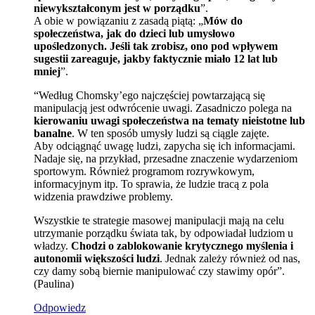
niewykształconym jest w porządku
”.
A obie w powiązaniu z zasadą piątą: „
Mów do
społeczeństwa, jak do dzieci lub umysłowo
upośledzonych. Jeśli tak zrobisz, ono pod wpływem
sugestii zareaguje, jakby faktycznie miało 12 lat lub
mniej
”.
“Według Chomsky’ego najczęściej powtarzającą się
manipulacją jest odwrócenie uwagi. Zasadniczo polega na
kierowaniu uwagi społeczeństwa na tematy nieistotne lub
banalne
. W ten sposób umysły ludzi są ciągle zajęte.
Aby odciągnąć uwagę ludzi, zapycha się ich informacjami.
Nadaje się, na przykład, przesadne znaczenie wydarzeniom
sportowym. Również programom rozrywkowym,
informacyjnym itp. To sprawia, że ludzie tracą z pola
widzenia prawdziwe problemy.
Wszystkie te strategie masowej manipulacji mają na celu
utrzymanie porządku świata tak, by odpowiadał ludziom u
władzy.
Chodzi o zablokowanie krytycznego myślenia i
autonomii większości ludzi
. Jednak zależy również od nas,
czy damy sobą biernie manipulować czy stawimy opór”.
(Paulina)
Odpowiedz