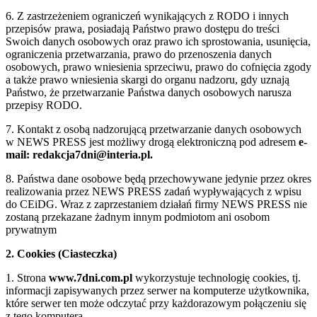
6. Z zastrzeżeniem ograniczeń wynikających z RODO i innych
przepisów prawa, posiadają Państwo prawo dostępu do treści
Swoich danych osobowych oraz prawo ich sprostowania, usunięcia,
ograniczenia przetwarzania, prawo do przenoszenia danych
osobowych, prawo wniesienia sprzeciwu, prawo do cofnięcia zgody
a także prawo wniesienia skargi do organu nadzoru, gdy uznają
Państwo, że przetwarzanie Państwa danych osobowych narusza
przepisy RODO.
7. Kontakt z osobą nadzorującą przetwarzanie danych osobowych
w NEWS PRESS jest możliwy drogą elektroniczną pod adresem
e-
mail: redakcja7dni@interia.pl.
8. Państwa dane osobowe będą przechowywane jedynie przez okres
realizowania przez NEWS PRESS zadań wypływających z wpisu
do CEiDG. Wraz z zaprzestaniem działań firmy NEWS PRESS nie
zostaną przekazane żadnym innym podmiotom ani osobom
prywatnym
2. Cookies (Ciasteczka)
1. Strona
www.7dni.com.pl
wykorzystuje technologię cookies, tj.
informacji zapisywanych przez serwer na komputerze użytkownika,
które serwer ten może odczytać przy każdorazowym połączeniu się
z tego komputera.