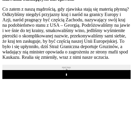
Co zatem z naszą mądrością, gdy zjawiska stają się materią płynną?
Odkryliśmy niegdyś przyjazny kraj i naród na granicy Europy i
Azji, naród pragnący być częścią Zachodu, nazywający swój kraj
na podobieństwo stanu z USA – Georgią. Podróżowaliśmy na jawie
i we śnie do tej krainy, smakowaliśmy wino, jedliśmy wyśmienite
pierożki o skomplikowanej nazwie, przekonywaliśmy sami siebie,
że kraj ten zasługuje, by być częścią naszej Unii Europejskiej. To
było i się upłynniło, dziś Straż Graniczna deportuje Gruzinów, a
władający nią minister opowiada o zagrożeniu ze strony mafii spod
Kaukazu. Realia się zmieniły, wraz z nimi nasze uczucia.
REKLAMA
Play