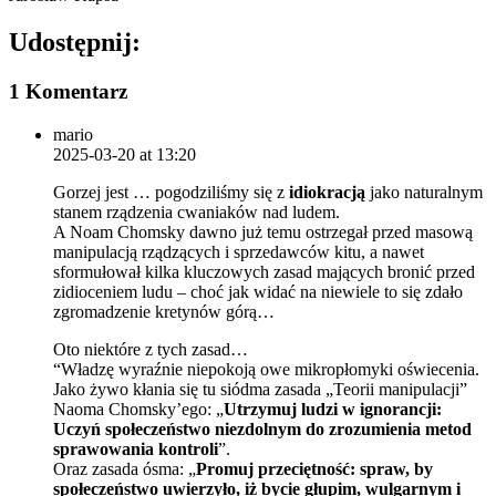
Udostępnij:
1 Komentarz
mario
2025-03-20 at 13:20
Gorzej jest … pogodziliśmy się z
idiokracją
jako naturalnym
stanem rządzenia cwaniaków nad ludem.
A Noam Chomsky dawno już temu ostrzegał przed masową
manipulacją rządzących i sprzedawców kitu, a nawet
sformułował kilka kluczowych zasad mających bronić przed
zidioceniem ludu – choć jak widać na niewiele to się zdało
zgromadzenie kretynów górą…
Oto niektóre z tych zasad…
“Władzę wyraźnie niepokoją owe mikropłomyki oświecenia.
Jako żywo kłania się tu siódma zasada „Teorii manipulacji”
Naoma Chomsky’ego: „
Utrzymuj ludzi w ignorancji:
Uczyń społeczeństwo niezdolnym do zrozumienia metod
sprawowania kontroli
”.
Oraz zasada ósma: „
Promuj przeciętność: spraw, by
społeczeństwo uwierzyło, iż bycie głupim, wulgarnym i