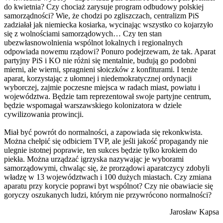
do kwietnia? Czy chociaż zarysuje program odbudowy polskiej
samorządności? Wie, że chodzi po zgliszczach, centralizm PiS
zadziałał jak niemiecka kosiarka, wycinając wszystko co kojarzyło
się z wolnościami samorządowych… Czy ten stan
ubezwłasnowolnienia wspólnot lokalnych i regionalnych
odpowiada nowemu rządowi? Ponuro podejrzewam, że tak. Aparat
partyjny PiS i KO nie różni się mentalnie, budują go podobni
mierni, ale wierni, spragnieni słoiczków z konfiturami. I tenże
aparat, korzystając z ułomnej i niedemokratycznej ordynacji
wyborczej, zajmie poczesne miejsca w radach miast, powiatu i
województwa. Będzie tam reprezentował swoje partyjne centrum,
będzie wspomagał warszawskiego kolonizatora w dziele
cywilizowania prowincji.
Miał być powrót do normalności, a zapowiada się rekonkwista.
Można chełpić się odbiciem TVP, ale jeśli jakość propagandy nie
ulegnie istotnej poprawie, ten sukces będzie tylko krokiem do
piekła. Można urządzać igrzyska nazywając je wyborami
samorządowymi, chwaląc się, że prorządowi aparatczycy zdobyli
władzę w 13 województwach i 100 dużych miastach. Czy zmiana
aparatu przy korycie poprawi byt wspólnot? Czy nie obawiacie się
goryczy oszukanych ludzi, którym nie przywrócono normalności?
Jarosław Kapsa