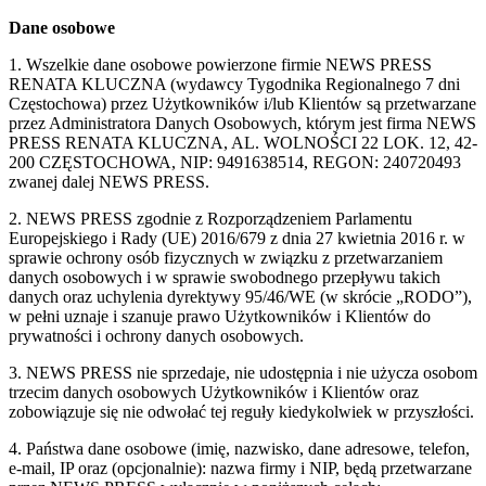
Dane osobowe
1. Wszelkie dane osobowe powierzone firmie NEWS PRESS
RENATA KLUCZNA (wydawcy Tygodnika Regionalnego 7 dni
Częstochowa) przez Użytkowników i/lub Klientów są przetwarzane
przez Administratora Danych Osobowych, którym jest firma NEWS
PRESS RENATA KLUCZNA, AL. WOLNOŚCI 22 LOK. 12, 42-
200 CZĘSTOCHOWA, NIP: 9491638514, REGON: 240720493
zwanej dalej NEWS PRESS.
2. NEWS PRESS zgodnie z Rozporządzeniem Parlamentu
Europejskiego i Rady (UE) 2016/679 z dnia 27 kwietnia 2016 r. w
sprawie ochrony osób fizycznych w związku z przetwarzaniem
danych osobowych i w sprawie swobodnego przepływu takich
danych oraz uchylenia dyrektywy 95/46/WE (w skrócie „RODO”),
w pełni uznaje i szanuje prawo Użytkowników i Klientów do
prywatności i ochrony danych osobowych.
3. NEWS PRESS nie sprzedaje, nie udostępnia i nie użycza osobom
trzecim danych osobowych Użytkowników i Klientów oraz
zobowiązuje się nie odwołać tej reguły kiedykolwiek w przyszłości.
4. Państwa dane osobowe (imię, nazwisko, dane adresowe, telefon,
e-mail, IP oraz (opcjonalnie): nazwa firmy i NIP, będą przetwarzane