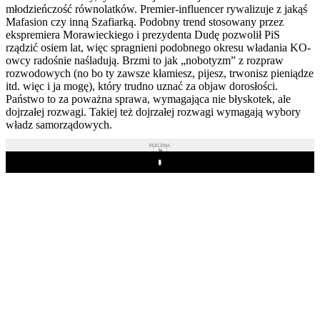
młodzieńczość równolatków. Premier-influencer rywalizuje z jakąś
Mafasion czy inną Szafiarką. Podobny trend stosowany przez
ekspremiera Morawieckiego i prezydenta Dudę pozwolił PiS
rządzić osiem lat, więc spragnieni podobnego okresu władania KO-
owcy radośnie naśladują. Brzmi to jak „nobotyzm” z rozpraw
rozwodowych (no bo ty zawsze kłamiesz, pijesz, trwonisz pieniądze
itd. więc i ja mogę), który trudno uznać za objaw dorosłości.
Państwo to za poważna sprawa, wymagająca nie błyskotek, ale
dojrzałej rozwagi. Takiej też dojrzałej rozwagi wymagają wybory
władz samorządowych.
REKLAMA
Play