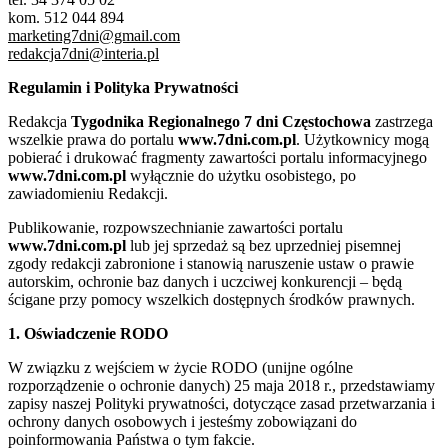
kom. 512 044 894
marketing7dni@gmail.com
redakcja7dni@interia.pl
Regulamin i Polityka Prywatności
Redakcja
Tygodnika Regionalnego 7 dni Częstochowa
zastrzega
wszelkie prawa do portalu
www.7dni.com.pl
. Użytkownicy mogą
pobierać i drukować fragmenty zawartości portalu informacyjnego
www.7dni.com.pl
wyłącznie do użytku osobistego, po
zawiadomieniu Redakcji.
Publikowanie, rozpowszechnianie zawartości portalu
www.7dni.com.pl
lub jej sprzedaż są bez uprzedniej pisemnej
zgody redakcji zabronione i stanowią naruszenie ustaw o prawie
autorskim, ochronie baz danych i uczciwej konkurencji – będą
ścigane przy pomocy wszelkich dostępnych środków prawnych.
1. Oświadczenie RODO
W związku z wejściem w życie RODO (unijne ogólne
rozporządzenie o ochronie danych) 25 maja 2018 r., przedstawiamy
zapisy naszej Polityki prywatności, dotyczące zasad przetwarzania i
ochrony danych osobowych i jesteśmy zobowiązani do
poinformowania Państwa o tym fakcie.