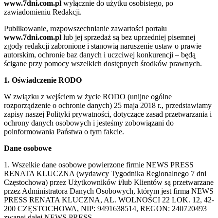
www.7dni.com.pl
wyłącznie do użytku osobistego, po
zawiadomieniu Redakcji.
Publikowanie, rozpowszechnianie zawartości portalu
www.7dni.com.pl
lub jej sprzedaż są bez uprzedniej pisemnej
zgody redakcji zabronione i stanowią naruszenie ustaw o prawie
autorskim, ochronie baz danych i uczciwej konkurencji – będą
ścigane przy pomocy wszelkich dostępnych środków prawnych.
1. Oświadczenie RODO
W związku z wejściem w życie RODO (unijne ogólne
rozporządzenie o ochronie danych) 25 maja 2018 r., przedstawiamy
zapisy naszej Polityki prywatności, dotyczące zasad przetwarzania i
ochrony danych osobowych i jesteśmy zobowiązani do
poinformowania Państwa o tym fakcie.
Dane osobowe
1. Wszelkie dane osobowe powierzone firmie NEWS PRESS
RENATA KLUCZNA (wydawcy Tygodnika Regionalnego 7 dni
Częstochowa) przez Użytkowników i/lub Klientów są przetwarzane
przez Administratora Danych Osobowych, którym jest firma NEWS
PRESS RENATA KLUCZNA, AL. WOLNOŚCI 22 LOK. 12, 42-
200 CZĘSTOCHOWA, NIP: 9491638514, REGON: 240720493
zwanej dalej NEWS PRESS.