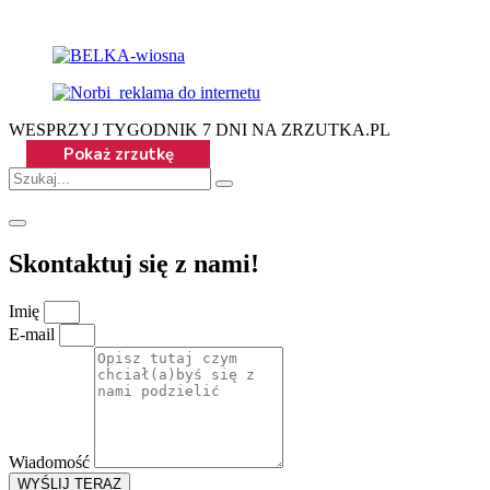
WESPRZYJ TYGODNIK 7 DNI NA ZRZUTKA.PL
Skontaktuj się z nami!
Imię
E-mail
Wiadomość
WYŚLIJ TERAZ