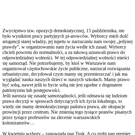
Zwycięstwo tzw. opozycji demokratycznej, 15 października, nie
było wynikiem pracy partyjnych pi-arowców. Wyborcy mieli dość
arogancji starej władzy, jej tupetu w narzucaniu nam swojej „jedynej
prawdy”, w organizowaniu nam życia wedle ich zasad. Wyborcy
chcieli powrotu do normalności, a za takową uznawali prawo do
odpowiedzialnej wolności. W tej odpowiedzialnej wolności mieści
się samorząd. Nie potrzebujemy, by ktoś w Warszawie nam
organizował częstochowskie życie publiczne, narzucał rozwiązania
urbanistyczne, decydował czym mamy się przemieszczać i jak ma
wyglądać nauka naszych dzieci w naszych szkołach. Mamy prawo
być sobą, nawet jeśli to bycie sobą nie jest zgodne z dogmatem
patriotyzmu lub postępowości.
Jeśli narusza się zasadę samorządności, jeśli odmawia się ludziom
prawa decyzji w sprawach dotyczących ich życia lokalnego, to
wtedy nie mamy demokratycznego państwa prawa, ale okupacje
prowincji przez centrum. Nie zmienią tego tysiące peanów pisanych
przez tysiące profesorów na zlecenie warszawskich
kolonizatorów…
W kwietniu wybory – zapowiada pan Tusk. A co zrobi pan premier