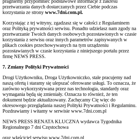
pragniemy przypomnieć podstawowe informacje z zakresu
przetwarzania danych dostarczanych przez Ciebie podczas
korzystania ze strony
www.7dni.com.pl.
Korzystając z tej witryny, zgadzasz się w całości z Regulaminem
oraz Polityką prywatności serwisu. Ponadto udzielasz nam zgody na
przetwarzanie Twoich danych osobowych pozostawionych w czasie
korzystania z serwisu oraz innych parametrów zapisywanych w
plikach cookies przechowywanych na tym urządzeniu
pozostawianych w czasie korzystania z niniejszego portalu przez
firmę NEWS PRESS.
7. Zmiany Polityki Prywatności
Drogi Użytkowniku, Droga Użytkowniczko, stale pracujemy nad
naszą ofertą i staramy się ulepszać oferowane usługi. To oznacza, że
zarówno wykorzystywana przez nas technologia, standardy oraz
wymagania będą się zmieniały. Oznacza to również, że ten
dokument będzie aktualizowany. Zachęcamy Cię więc do
okresowego przeglądania naszej Polityki Prywatności i Regulaminu.
Pozdrawiamy i witamy w serwisie www.7dni.com.pl
NEWS PRESS RENATA KLUCZNA wydawca Tygodnika
Regionalnego 7 dni Częstochowa
oraz właściciel serwisu www.7dni.com.pl