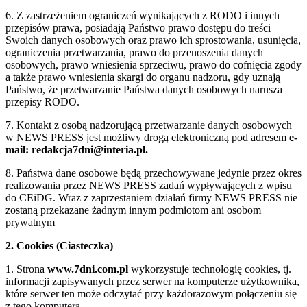
6. Z zastrzeżeniem ograniczeń wynikających z RODO i innych
przepisów prawa, posiadają Państwo prawo dostępu do treści
Swoich danych osobowych oraz prawo ich sprostowania, usunięcia,
ograniczenia przetwarzania, prawo do przenoszenia danych
osobowych, prawo wniesienia sprzeciwu, prawo do cofnięcia zgody
a także prawo wniesienia skargi do organu nadzoru, gdy uznają
Państwo, że przetwarzanie Państwa danych osobowych narusza
przepisy RODO.
7. Kontakt z osobą nadzorującą przetwarzanie danych osobowych
w NEWS PRESS jest możliwy drogą elektroniczną pod adresem
e-
mail: redakcja7dni@interia.pl.
8. Państwa dane osobowe będą przechowywane jedynie przez okres
realizowania przez NEWS PRESS zadań wypływających z wpisu
do CEiDG. Wraz z zaprzestaniem działań firmy NEWS PRESS nie
zostaną przekazane żadnym innym podmiotom ani osobom
prywatnym
2. Cookies (Ciasteczka)
1. Strona
www.7dni.com.pl
wykorzystuje technologię cookies, tj.
informacji zapisywanych przez serwer na komputerze użytkownika,
które serwer ten może odczytać przy każdorazowym połączeniu się
z tego komputera.