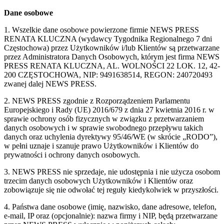
Dane osobowe
1. Wszelkie dane osobowe powierzone firmie NEWS PRESS
RENATA KLUCZNA (wydawcy Tygodnika Regionalnego 7 dni
Częstochowa) przez Użytkowników i/lub Klientów są przetwarzane
przez Administratora Danych Osobowych, którym jest firma NEWS
PRESS RENATA KLUCZNA, AL. WOLNOŚCI 22 LOK. 12, 42-
200 CZĘSTOCHOWA, NIP: 9491638514, REGON: 240720493
zwanej dalej NEWS PRESS.
2. NEWS PRESS zgodnie z Rozporządzeniem Parlamentu
Europejskiego i Rady (UE) 2016/679 z dnia 27 kwietnia 2016 r. w
sprawie ochrony osób fizycznych w związku z przetwarzaniem
danych osobowych i w sprawie swobodnego przepływu takich
danych oraz uchylenia dyrektywy 95/46/WE (w skrócie „RODO”),
w pełni uznaje i szanuje prawo Użytkowników i Klientów do
prywatności i ochrony danych osobowych.
3. NEWS PRESS nie sprzedaje, nie udostępnia i nie użycza osobom
trzecim danych osobowych Użytkowników i Klientów oraz
zobowiązuje się nie odwołać tej reguły kiedykolwiek w przyszłości.
4. Państwa dane osobowe (imię, nazwisko, dane adresowe, telefon,
e-mail, IP oraz (opcjonalnie): nazwa firmy i NIP, będą przetwarzane