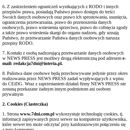
6. Z zastrzeżeniem ograniczeń wynikających z RODO i innych
przepisów prawa, posiadają Państwo prawo dostępu do treści
Swoich danych osobowych oraz prawo ich sprostowania, usunięcia,
ograniczenia przetwarzania, prawo do przenoszenia danych
osobowych, prawo wniesienia sprzeciwu, prawo do cofnięcia zgody
a także prawo wniesienia skargi do organu nadzoru, gdy uznają
Państwo, że przetwarzanie Państwa danych osobowych narusza
przepisy RODO.
7. Kontakt z osobą nadzorującą przetwarzanie danych osobowych
w NEWS PRESS jest możliwy drogą elektroniczną pod adresem
e-
mail: redakcja7dni@interia.pl.
8. Państwa dane osobowe będą przechowywane jedynie przez okres
realizowania przez NEWS PRESS zadań wypływających z wpisu
do CEiDG. Wraz z zaprzestaniem działań firmy NEWS PRESS nie
zostaną przekazane żadnym innym podmiotom ani osobom
prywatnym
2. Cookies (Ciasteczka)
1. Strona
www.7dni.com.pl
wykorzystuje technologię cookies, tj.
informacji zapisywanych przez serwer na komputerze użytkownika,
które serwer ten może odczytać przy każdorazowym połączeniu się
z tego komputera.