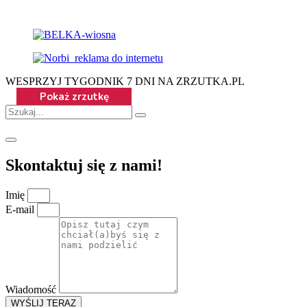
WESPRZYJ TYGODNIK 7 DNI NA ZRZUTKA.PL
Skontaktuj się z nami!
Imię
E-mail
Wiadomość
WYŚLIJ TERAZ