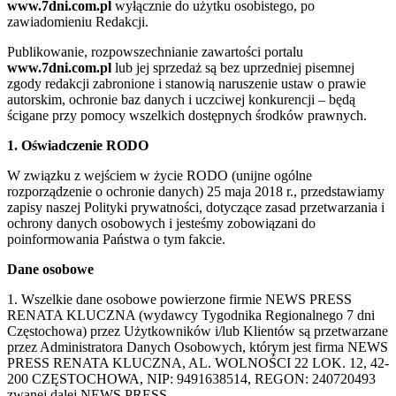
www.7dni.com.pl
wyłącznie do użytku osobistego, po
zawiadomieniu Redakcji.
Publikowanie, rozpowszechnianie zawartości portalu
www.7dni.com.pl
lub jej sprzedaż są bez uprzedniej pisemnej
zgody redakcji zabronione i stanowią naruszenie ustaw o prawie
autorskim, ochronie baz danych i uczciwej konkurencji – będą
ścigane przy pomocy wszelkich dostępnych środków prawnych.
1. Oświadczenie RODO
W związku z wejściem w życie RODO (unijne ogólne
rozporządzenie o ochronie danych) 25 maja 2018 r., przedstawiamy
zapisy naszej Polityki prywatności, dotyczące zasad przetwarzania i
ochrony danych osobowych i jesteśmy zobowiązani do
poinformowania Państwa o tym fakcie.
Dane osobowe
1. Wszelkie dane osobowe powierzone firmie NEWS PRESS
RENATA KLUCZNA (wydawcy Tygodnika Regionalnego 7 dni
Częstochowa) przez Użytkowników i/lub Klientów są przetwarzane
przez Administratora Danych Osobowych, którym jest firma NEWS
PRESS RENATA KLUCZNA, AL. WOLNOŚCI 22 LOK. 12, 42-
200 CZĘSTOCHOWA, NIP: 9491638514, REGON: 240720493
zwanej dalej NEWS PRESS.