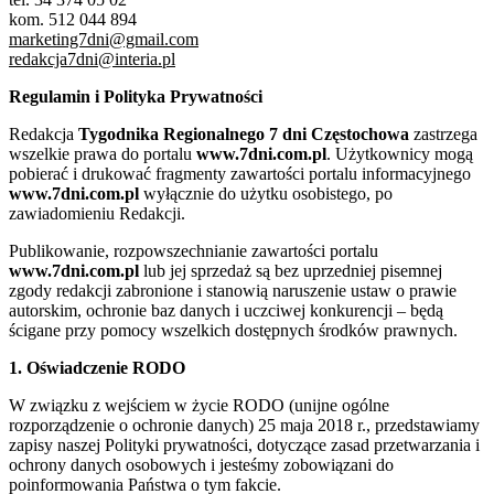
kom. 512 044 894
marketing7dni@gmail.com
redakcja7dni@interia.pl
Regulamin i Polityka Prywatności
Redakcja
Tygodnika Regionalnego 7 dni Częstochowa
zastrzega
wszelkie prawa do portalu
www.7dni.com.pl
. Użytkownicy mogą
pobierać i drukować fragmenty zawartości portalu informacyjnego
www.7dni.com.pl
wyłącznie do użytku osobistego, po
zawiadomieniu Redakcji.
Publikowanie, rozpowszechnianie zawartości portalu
www.7dni.com.pl
lub jej sprzedaż są bez uprzedniej pisemnej
zgody redakcji zabronione i stanowią naruszenie ustaw o prawie
autorskim, ochronie baz danych i uczciwej konkurencji – będą
ścigane przy pomocy wszelkich dostępnych środków prawnych.
1. Oświadczenie RODO
W związku z wejściem w życie RODO (unijne ogólne
rozporządzenie o ochronie danych) 25 maja 2018 r., przedstawiamy
zapisy naszej Polityki prywatności, dotyczące zasad przetwarzania i
ochrony danych osobowych i jesteśmy zobowiązani do
poinformowania Państwa o tym fakcie.