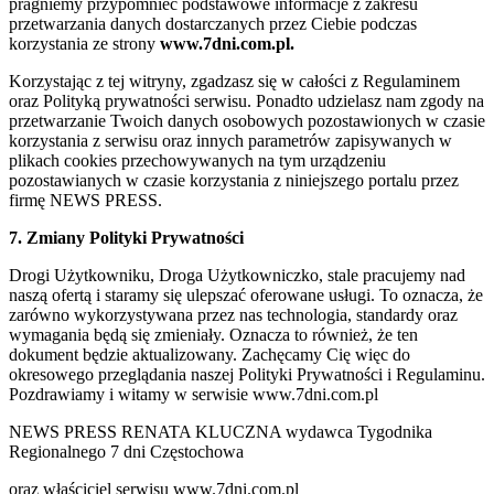
pragniemy przypomnieć podstawowe informacje z zakresu
przetwarzania danych dostarczanych przez Ciebie podczas
korzystania ze strony
www.7dni.com.pl.
Korzystając z tej witryny, zgadzasz się w całości z Regulaminem
oraz Polityką prywatności serwisu. Ponadto udzielasz nam zgody na
przetwarzanie Twoich danych osobowych pozostawionych w czasie
korzystania z serwisu oraz innych parametrów zapisywanych w
plikach cookies przechowywanych na tym urządzeniu
pozostawianych w czasie korzystania z niniejszego portalu przez
firmę NEWS PRESS.
7. Zmiany Polityki Prywatności
Drogi Użytkowniku, Droga Użytkowniczko, stale pracujemy nad
naszą ofertą i staramy się ulepszać oferowane usługi. To oznacza, że
zarówno wykorzystywana przez nas technologia, standardy oraz
wymagania będą się zmieniały. Oznacza to również, że ten
dokument będzie aktualizowany. Zachęcamy Cię więc do
okresowego przeglądania naszej Polityki Prywatności i Regulaminu.
Pozdrawiamy i witamy w serwisie www.7dni.com.pl
NEWS PRESS RENATA KLUCZNA wydawca Tygodnika
Regionalnego 7 dni Częstochowa
oraz właściciel serwisu www.7dni.com.pl