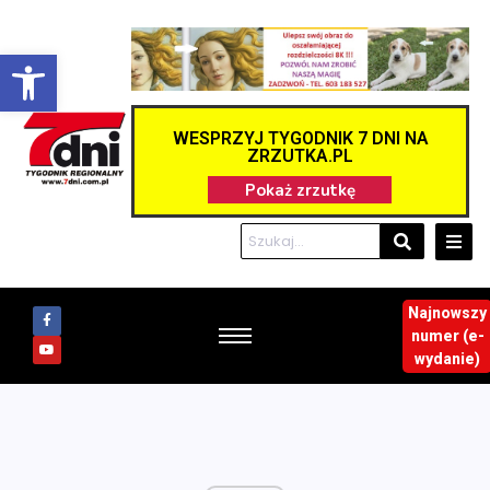
Otwórz pasek narzędzi
WESPRZYJ TYGODNIK 7 DNI NA
ZRZUTKA.PL
Najnowszy
numer (e-
wydanie)