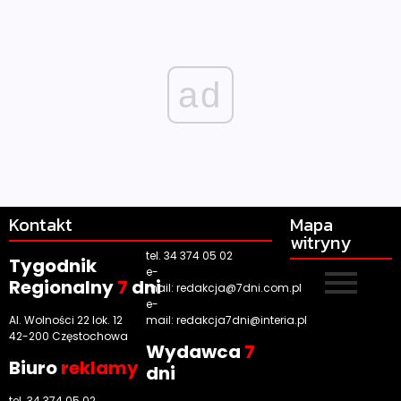
ad
Kontakt
Mapa
witryny
tel. 34 374 05 02
Tygodnik
e-
Regionalny
7
dni
mail:
redakcja@7dni.com.pl
e-
Al. Wolności 22 lok. 12
mail:
redakcja7dni@interia.pl
42-200 Częstochowa
Wyd
awca
7
Biuro
reklamy
dni
tel. 34 374 05 02