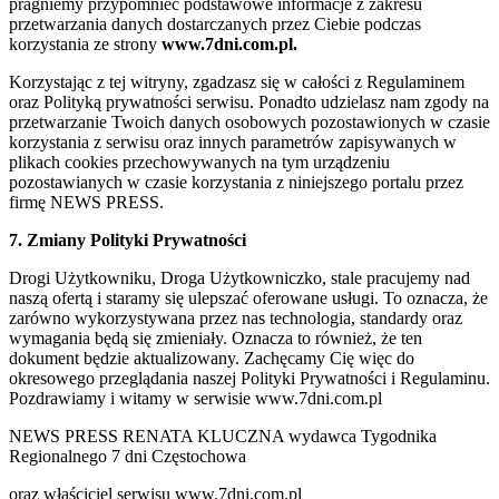
pragniemy przypomnieć podstawowe informacje z zakresu
przetwarzania danych dostarczanych przez Ciebie podczas
korzystania ze strony
www.7dni.com.pl.
Korzystając z tej witryny, zgadzasz się w całości z Regulaminem
oraz Polityką prywatności serwisu. Ponadto udzielasz nam zgody na
przetwarzanie Twoich danych osobowych pozostawionych w czasie
korzystania z serwisu oraz innych parametrów zapisywanych w
plikach cookies przechowywanych na tym urządzeniu
pozostawianych w czasie korzystania z niniejszego portalu przez
firmę NEWS PRESS.
7. Zmiany Polityki Prywatności
Drogi Użytkowniku, Droga Użytkowniczko, stale pracujemy nad
naszą ofertą i staramy się ulepszać oferowane usługi. To oznacza, że
zarówno wykorzystywana przez nas technologia, standardy oraz
wymagania będą się zmieniały. Oznacza to również, że ten
dokument będzie aktualizowany. Zachęcamy Cię więc do
okresowego przeglądania naszej Polityki Prywatności i Regulaminu.
Pozdrawiamy i witamy w serwisie www.7dni.com.pl
NEWS PRESS RENATA KLUCZNA wydawca Tygodnika
Regionalnego 7 dni Częstochowa
oraz właściciel serwisu www.7dni.com.pl