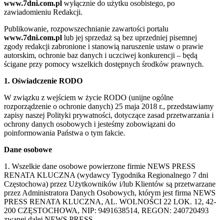
www.7dni.com.pl
wyłącznie do użytku osobistego, po
zawiadomieniu Redakcji.
Publikowanie, rozpowszechnianie zawartości portalu
www.7dni.com.pl
lub jej sprzedaż są bez uprzedniej pisemnej
zgody redakcji zabronione i stanowią naruszenie ustaw o prawie
autorskim, ochronie baz danych i uczciwej konkurencji – będą
ścigane przy pomocy wszelkich dostępnych środków prawnych.
1. Oświadczenie RODO
W związku z wejściem w życie RODO (unijne ogólne
rozporządzenie o ochronie danych) 25 maja 2018 r., przedstawiamy
zapisy naszej Polityki prywatności, dotyczące zasad przetwarzania i
ochrony danych osobowych i jesteśmy zobowiązani do
poinformowania Państwa o tym fakcie.
Dane osobowe
1. Wszelkie dane osobowe powierzone firmie NEWS PRESS
RENATA KLUCZNA (wydawcy Tygodnika Regionalnego 7 dni
Częstochowa) przez Użytkowników i/lub Klientów są przetwarzane
przez Administratora Danych Osobowych, którym jest firma NEWS
PRESS RENATA KLUCZNA, AL. WOLNOŚCI 22 LOK. 12, 42-
200 CZĘSTOCHOWA, NIP: 9491638514, REGON: 240720493
zwanej dalej NEWS PRESS.