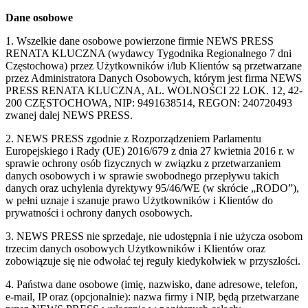
Dane osobowe
1. Wszelkie dane osobowe powierzone firmie NEWS PRESS
RENATA KLUCZNA (wydawcy Tygodnika Regionalnego 7 dni
Częstochowa) przez Użytkowników i/lub Klientów są przetwarzane
przez Administratora Danych Osobowych, którym jest firma NEWS
PRESS RENATA KLUCZNA, AL. WOLNOŚCI 22 LOK. 12, 42-
200 CZĘSTOCHOWA, NIP: 9491638514, REGON: 240720493
zwanej dalej NEWS PRESS.
2. NEWS PRESS zgodnie z Rozporządzeniem Parlamentu
Europejskiego i Rady (UE) 2016/679 z dnia 27 kwietnia 2016 r. w
sprawie ochrony osób fizycznych w związku z przetwarzaniem
danych osobowych i w sprawie swobodnego przepływu takich
danych oraz uchylenia dyrektywy 95/46/WE (w skrócie „RODO”),
w pełni uznaje i szanuje prawo Użytkowników i Klientów do
prywatności i ochrony danych osobowych.
3. NEWS PRESS nie sprzedaje, nie udostępnia i nie użycza osobom
trzecim danych osobowych Użytkowników i Klientów oraz
zobowiązuje się nie odwołać tej reguły kiedykolwiek w przyszłości.
4. Państwa dane osobowe (imię, nazwisko, dane adresowe, telefon,
e-mail, IP oraz (opcjonalnie): nazwa firmy i NIP, będą przetwarzane