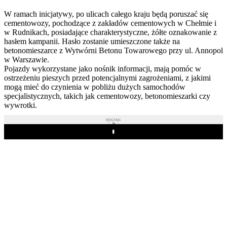
W ramach inicjatywy, po ulicach całego kraju będą poruszać się
cementowozy, pochodzące z zakładów cementowych w Chełmie i
w Rudnikach, posiadające charakterystyczne, żółte oznakowanie z
hasłem kampanii. Hasło zostanie umieszczone także na
betonomieszarce z Wytwórni Betonu Towarowego przy ul. Annopol
w Warszawie.
Pojazdy wykorzystane jako nośnik informacji, mają pomóc w
ostrzeżeniu pieszych przed potencjalnymi zagrożeniami, z jakimi
mogą mieć do czynienia w pobliżu dużych samochodów
specjalistycznych, takich jak cementowozy, betonomieszarki czy
wywrotki.
REKLAMA
Play