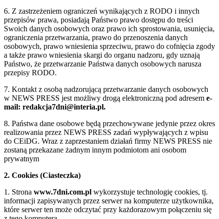
6. Z zastrzeżeniem ograniczeń wynikających z RODO i innych
przepisów prawa, posiadają Państwo prawo dostępu do treści
Swoich danych osobowych oraz prawo ich sprostowania, usunięcia,
ograniczenia przetwarzania, prawo do przenoszenia danych
osobowych, prawo wniesienia sprzeciwu, prawo do cofnięcia zgody
a także prawo wniesienia skargi do organu nadzoru, gdy uznają
Państwo, że przetwarzanie Państwa danych osobowych narusza
przepisy RODO.
7. Kontakt z osobą nadzorującą przetwarzanie danych osobowych
w NEWS PRESS jest możliwy drogą elektroniczną pod adresem
e-
mail: redakcja7dni@interia.pl.
8. Państwa dane osobowe będą przechowywane jedynie przez okres
realizowania przez NEWS PRESS zadań wypływających z wpisu
do CEiDG. Wraz z zaprzestaniem działań firmy NEWS PRESS nie
zostaną przekazane żadnym innym podmiotom ani osobom
prywatnym
2. Cookies (Ciasteczka)
1. Strona
www.7dni.com.pl
wykorzystuje technologię cookies, tj.
informacji zapisywanych przez serwer na komputerze użytkownika,
które serwer ten może odczytać przy każdorazowym połączeniu się
z tego komputera.