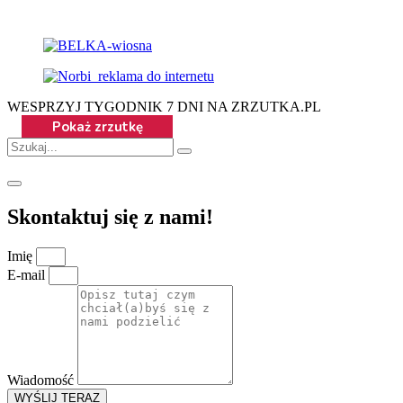
WESPRZYJ TYGODNIK 7 DNI NA ZRZUTKA.PL
Skontaktuj się z nami!
Imię
E-mail
Wiadomość
WYŚLIJ TERAZ