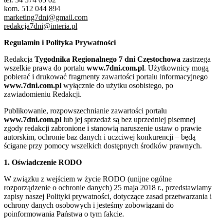
kom. 512 044 894
marketing7dni@gmail.com
redakcja7dni@interia.pl
Regulamin i Polityka Prywatności
Redakcja
Tygodnika Regionalnego 7 dni Częstochowa
zastrzega
wszelkie prawa do portalu
www.7dni.com.pl
. Użytkownicy mogą
pobierać i drukować fragmenty zawartości portalu informacyjnego
www.7dni.com.pl
wyłącznie do użytku osobistego, po
zawiadomieniu Redakcji.
Publikowanie, rozpowszechnianie zawartości portalu
www.7dni.com.pl
lub jej sprzedaż są bez uprzedniej pisemnej
zgody redakcji zabronione i stanowią naruszenie ustaw o prawie
autorskim, ochronie baz danych i uczciwej konkurencji – będą
ścigane przy pomocy wszelkich dostępnych środków prawnych.
1. Oświadczenie RODO
W związku z wejściem w życie RODO (unijne ogólne
rozporządzenie o ochronie danych) 25 maja 2018 r., przedstawiamy
zapisy naszej Polityki prywatności, dotyczące zasad przetwarzania i
ochrony danych osobowych i jesteśmy zobowiązani do
poinformowania Państwa o tym fakcie.