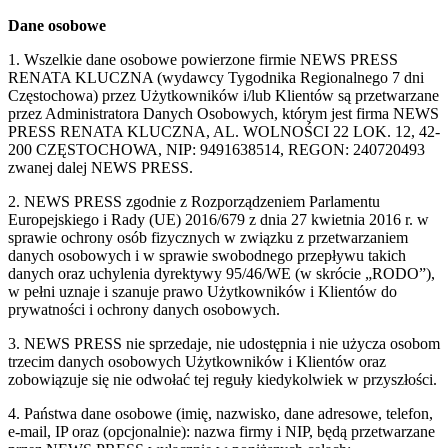
Dane osobowe
1. Wszelkie dane osobowe powierzone firmie NEWS PRESS
RENATA KLUCZNA (wydawcy Tygodnika Regionalnego 7 dni
Częstochowa) przez Użytkowników i/lub Klientów są przetwarzane
przez Administratora Danych Osobowych, którym jest firma NEWS
PRESS RENATA KLUCZNA, AL. WOLNOŚCI 22 LOK. 12, 42-
200 CZĘSTOCHOWA, NIP: 9491638514, REGON: 240720493
zwanej dalej NEWS PRESS.
2. NEWS PRESS zgodnie z Rozporządzeniem Parlamentu
Europejskiego i Rady (UE) 2016/679 z dnia 27 kwietnia 2016 r. w
sprawie ochrony osób fizycznych w związku z przetwarzaniem
danych osobowych i w sprawie swobodnego przepływu takich
danych oraz uchylenia dyrektywy 95/46/WE (w skrócie „RODO”),
w pełni uznaje i szanuje prawo Użytkowników i Klientów do
prywatności i ochrony danych osobowych.
3. NEWS PRESS nie sprzedaje, nie udostępnia i nie użycza osobom
trzecim danych osobowych Użytkowników i Klientów oraz
zobowiązuje się nie odwołać tej reguły kiedykolwiek w przyszłości.
4. Państwa dane osobowe (imię, nazwisko, dane adresowe, telefon,
e-mail, IP oraz (opcjonalnie): nazwa firmy i NIP, będą przetwarzane