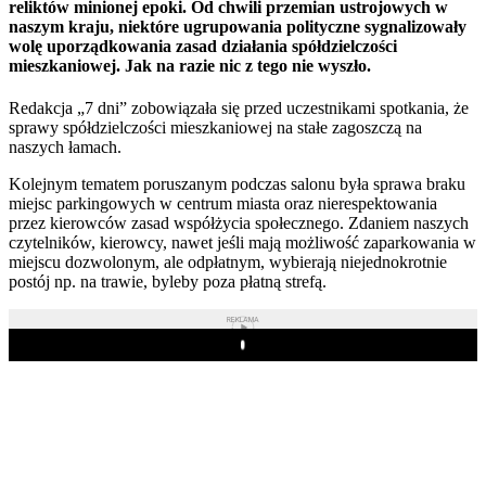
reliktów minionej epoki. Od chwili przemian ustrojowych w
naszym kraju, niektóre ugrupowania polityczne sygnalizowały
wolę uporządkowania zasad działania spółdzielczości
mieszkaniowej. Jak na razie nic z tego nie wyszło.
Redakcja „7 dni” zobowiązała się przed uczestnikami spotkania, że
sprawy spółdzielczości mieszkaniowej na stałe zagoszczą na
naszych łamach.
Kolejnym tematem poruszanym podczas salonu była sprawa braku
miejsc parkingowych w centrum miasta oraz nierespektowania
przez kierowców zasad współżycia społecznego. Zdaniem naszych
czytelników, kierowcy, nawet jeśli mają możliwość zaparkowania w
miejscu dozwolonym, ale odpłatnym, wybierają niejednokrotnie
postój np. na trawie, byleby poza płatną strefą.
REKLAMA
Play