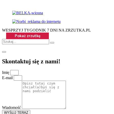
WESPRZYJ TYGODNIK 7 DNI NA ZRZUTKA.PL
Skontaktuj się z nami!
Imię
E-mail
Wiadomość
WYŚLIJ TERAZ