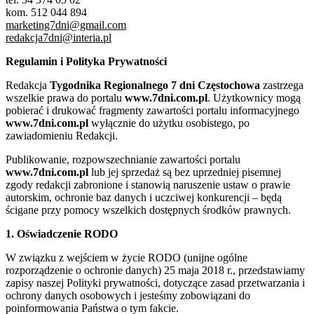
kom. 512 044 894
marketing7dni@gmail.com
redakcja7dni@interia.pl
Regulamin i Polityka Prywatności
Redakcja
Tygodnika Regionalnego 7 dni Częstochowa
zastrzega
wszelkie prawa do portalu
www.7dni.com.pl
. Użytkownicy mogą
pobierać i drukować fragmenty zawartości portalu informacyjnego
www.7dni.com.pl
wyłącznie do użytku osobistego, po
zawiadomieniu Redakcji.
Publikowanie, rozpowszechnianie zawartości portalu
www.7dni.com.pl
lub jej sprzedaż są bez uprzedniej pisemnej
zgody redakcji zabronione i stanowią naruszenie ustaw o prawie
autorskim, ochronie baz danych i uczciwej konkurencji – będą
ścigane przy pomocy wszelkich dostępnych środków prawnych.
1. Oświadczenie RODO
W związku z wejściem w życie RODO (unijne ogólne
rozporządzenie o ochronie danych) 25 maja 2018 r., przedstawiamy
zapisy naszej Polityki prywatności, dotyczące zasad przetwarzania i
ochrony danych osobowych i jesteśmy zobowiązani do
poinformowania Państwa o tym fakcie.