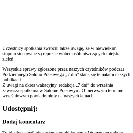
Uczestnicy spotkania zwrócili także uwagę, że w niewielkim
stopniu stosowane są represje wobec osób niszczących miejską
zieleń.
Wszystkie sprawy zgłoszone przez naszych czytelników podczas
Podziemnego Salonu Prasowego „7 dni” staną się tematami naszych
publikacji.
Z uwagi na okres wakacyjny, redakcja „7 dni” do września
zawiesza spotkania w Salonie Prasowym. O pierwszym terminie
wrześniowym powiadomimy na naszych łamach.
Udostępnij:
Dodaj komentarz
Twój adres email nie zostanie opublikowany.
Wymagane pola są