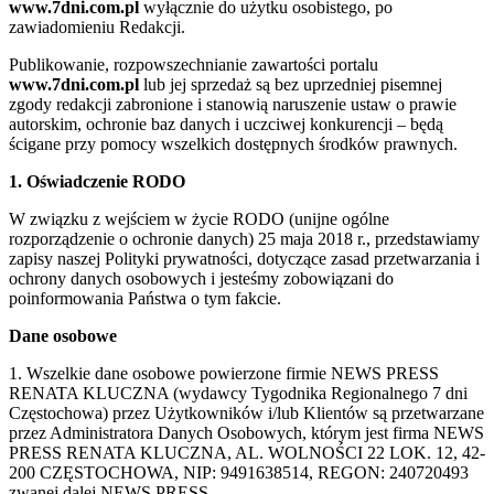
www.7dni.com.pl
wyłącznie do użytku osobistego, po
zawiadomieniu Redakcji.
Publikowanie, rozpowszechnianie zawartości portalu
www.7dni.com.pl
lub jej sprzedaż są bez uprzedniej pisemnej
zgody redakcji zabronione i stanowią naruszenie ustaw o prawie
autorskim, ochronie baz danych i uczciwej konkurencji – będą
ścigane przy pomocy wszelkich dostępnych środków prawnych.
1. Oświadczenie RODO
W związku z wejściem w życie RODO (unijne ogólne
rozporządzenie o ochronie danych) 25 maja 2018 r., przedstawiamy
zapisy naszej Polityki prywatności, dotyczące zasad przetwarzania i
ochrony danych osobowych i jesteśmy zobowiązani do
poinformowania Państwa o tym fakcie.
Dane osobowe
1. Wszelkie dane osobowe powierzone firmie NEWS PRESS
RENATA KLUCZNA (wydawcy Tygodnika Regionalnego 7 dni
Częstochowa) przez Użytkowników i/lub Klientów są przetwarzane
przez Administratora Danych Osobowych, którym jest firma NEWS
PRESS RENATA KLUCZNA, AL. WOLNOŚCI 22 LOK. 12, 42-
200 CZĘSTOCHOWA, NIP: 9491638514, REGON: 240720493
zwanej dalej NEWS PRESS.