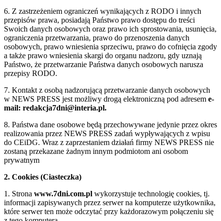
6. Z zastrzeżeniem ograniczeń wynikających z RODO i innych
przepisów prawa, posiadają Państwo prawo dostępu do treści
Swoich danych osobowych oraz prawo ich sprostowania, usunięcia,
ograniczenia przetwarzania, prawo do przenoszenia danych
osobowych, prawo wniesienia sprzeciwu, prawo do cofnięcia zgody
a także prawo wniesienia skargi do organu nadzoru, gdy uznają
Państwo, że przetwarzanie Państwa danych osobowych narusza
przepisy RODO.
7. Kontakt z osobą nadzorującą przetwarzanie danych osobowych
w NEWS PRESS jest możliwy drogą elektroniczną pod adresem
e-
mail: redakcja7dni@interia.pl.
8. Państwa dane osobowe będą przechowywane jedynie przez okres
realizowania przez NEWS PRESS zadań wypływających z wpisu
do CEiDG. Wraz z zaprzestaniem działań firmy NEWS PRESS nie
zostaną przekazane żadnym innym podmiotom ani osobom
prywatnym
2. Cookies (Ciasteczka)
1. Strona
www.7dni.com.pl
wykorzystuje technologię cookies, tj.
informacji zapisywanych przez serwer na komputerze użytkownika,
które serwer ten może odczytać przy każdorazowym połączeniu się
z tego komputera.