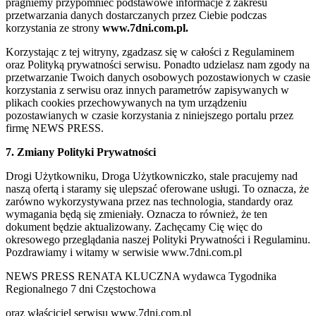
pragniemy przypomnieć podstawowe informacje z zakresu
przetwarzania danych dostarczanych przez Ciebie podczas
korzystania ze strony
www.7dni.com.pl.
Korzystając z tej witryny, zgadzasz się w całości z Regulaminem
oraz Polityką prywatności serwisu. Ponadto udzielasz nam zgody na
przetwarzanie Twoich danych osobowych pozostawionych w czasie
korzystania z serwisu oraz innych parametrów zapisywanych w
plikach cookies przechowywanych na tym urządzeniu
pozostawianych w czasie korzystania z niniejszego portalu przez
firmę NEWS PRESS.
7. Zmiany Polityki Prywatności
Drogi Użytkowniku, Droga Użytkowniczko, stale pracujemy nad
naszą ofertą i staramy się ulepszać oferowane usługi. To oznacza, że
zarówno wykorzystywana przez nas technologia, standardy oraz
wymagania będą się zmieniały. Oznacza to również, że ten
dokument będzie aktualizowany. Zachęcamy Cię więc do
okresowego przeglądania naszej Polityki Prywatności i Regulaminu.
Pozdrawiamy i witamy w serwisie www.7dni.com.pl
NEWS PRESS RENATA KLUCZNA wydawca Tygodnika
Regionalnego 7 dni Częstochowa
oraz właściciel serwisu www.7dni.com.pl