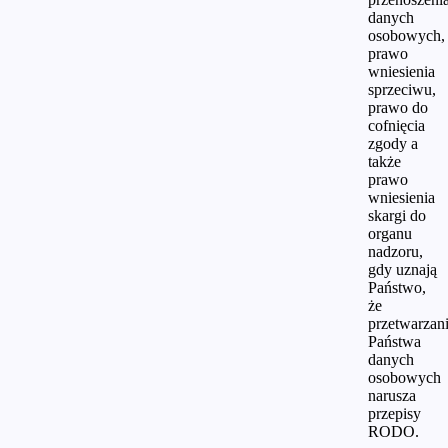
danych
osobowych,
prawo
wniesienia
sprzeciwu,
prawo do
cofnięcia
zgody a
także
prawo
wniesienia
skargi do
organu
nadzoru,
gdy uznają
Państwo,
że
przetwarzan
Państwa
danych
osobowych
narusza
przepisy
RODO.