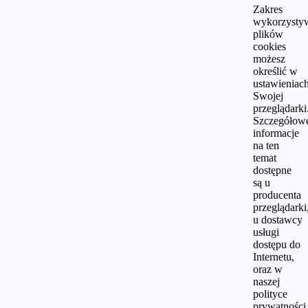
Zakres
wykorzysty
plików
cookies
możesz
określić w
ustawieniac
Swojej
przeglądarki
Szczegółow
informacje
na ten
temat
dostępne
są u
producenta
przeglądarki
u dostawcy
usługi
dostępu do
Internetu,
oraz w
naszej
polityce
prywatności