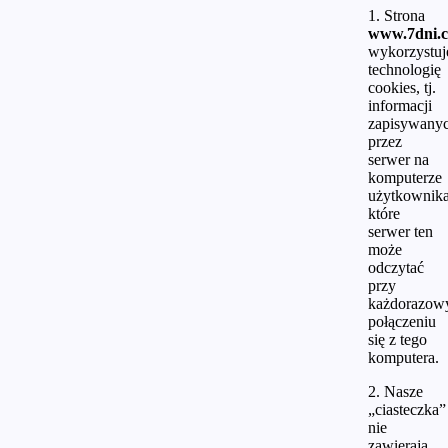
1. Strona
www.7dni.c
wykorzystuj
technologię
cookies, tj.
informacji
zapisywany
przez
serwer na
komputerze
użytkownika
które
serwer ten
może
odczytać
przy
każdorazo
połączeniu
się z tego
komputera.
2. Nasze
„ciasteczka”
nie
zawierają