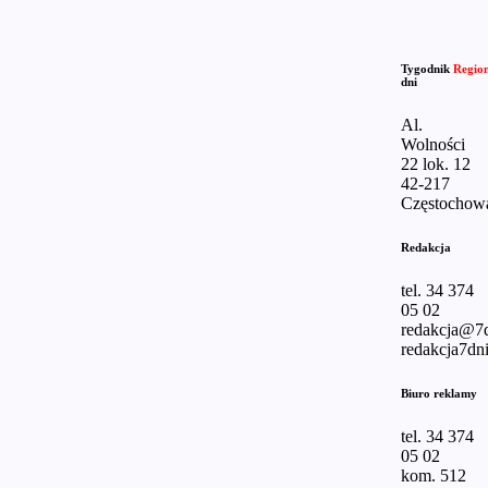
Tygodnik
Regio
dni
Al.
Wolności
22 lok. 12
42-217
Częstochow
Redakcja
tel. 34 374
05 02
redakcja@7d
redakcja7dni
Biuro reklamy
tel. 34 374
05 02
kom. 512