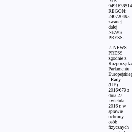
NIP:
9491638514
REGON:
240720493
zwanej
dalej
NEWS
PRESS.
2. NEWS
PRESS
zgodnie z
Rozporządz
Parlamentu
Europejskie
i Rady
(UE)
2016/679 z
dnia 27
kwietnia
2016 r. w
sprawie
ochrony
osób
fizycznych