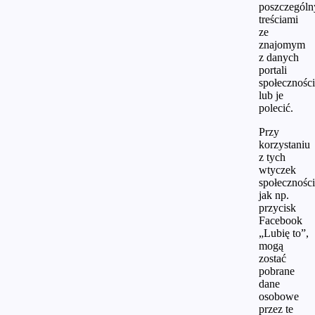
poszczegól
treściami
ze
znajomym
z danych
portali
społecznośc
lub je
polecić.
Przy
korzystaniu
z tych
wtyczek
społecznośc
jak np.
przycisk
Facebook
„Lubię to”,
mogą
zostać
pobrane
dane
osobowe
przez te