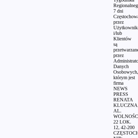
Regionalne
7 dni
Częstochow
przez
Użytkowni
i/lub
Klientów
są
przetwarzan
przez
Administrat
Danych
Osobowych
którym jest
firma
NEWS
PRESS
RENATA
KLUCZNA
AL.
WOLNOŚC
22 LOK.
12, 42-200
CZĘSTOC