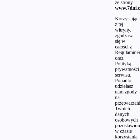
ze strony
www.7dni.c
Korzystając
z tej
witryny,
zgadzasz
się w
całości z
Regulamine
oraz
Polityką
prywatności
serwisu.
Ponadto
udzielasz
nam zgody
na
przetwarzan
Twoich
danych
osobowych
pozostawio
w czasie
korzystania