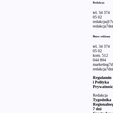
Redakcja
tel. 34 374
05 02
redakcja@7d
redakcja7dni
Biuro reklamy
tel. 34 374
05 02
kom. 512
044 894
marketing7
redakcja7dni
Regulamin
i Polityka
Prywatnośc
Redakcja
Tygodnika
Regionalne
7 dni