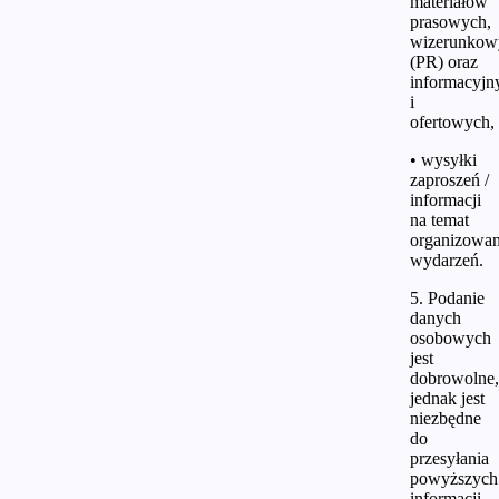
materiałów
prasowych,
wizerunkow
(PR) oraz
informacyjn
i
ofertowych,
• wysyłki
zaproszeń /
informacji
na temat
organizowa
wydarzeń.
5. Podanie
danych
osobowych
jest
dobrowolne,
jednak jest
niezbędne
do
przesyłania
powyższych
informacji.