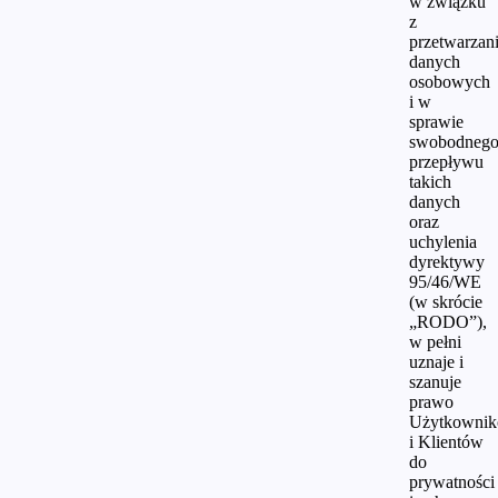
w związku
z
przetwarzan
danych
osobowych
i w
sprawie
swobodneg
przepływu
takich
danych
oraz
uchylenia
dyrektywy
95/46/WE
(w skrócie
„RODO”),
w pełni
uznaje i
szanuje
prawo
Użytkowni
i Klientów
do
prywatności