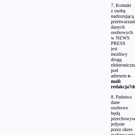
7. Kontakt
z osobą
nadzorującą
przetwarzan
danych
osobowych
w NEWS
PRESS
jest
możliwy
drogą
elektroniczn
pod
adresem
e-
mail:
redakcja7dn
8. Państwa
dane
osobowe
będą
przechowyw
jedynie
przez okres
realizowania