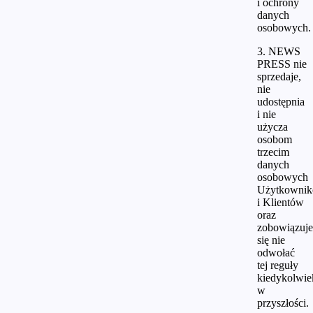
i ochrony
danych
osobowych.
3. NEWS
PRESS nie
sprzedaje,
nie
udostępnia
i nie
użycza
osobom
trzecim
danych
osobowych
Użytkowni
i Klientów
oraz
zobowiązuje
się nie
odwołać
tej reguły
kiedykolwie
w
przyszłości.