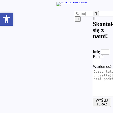
Otwórz pasek narzędzi
Skontak
się z
nami!
Imię
E-mail
Wiadomość
WYŚLIJ
TERAZ