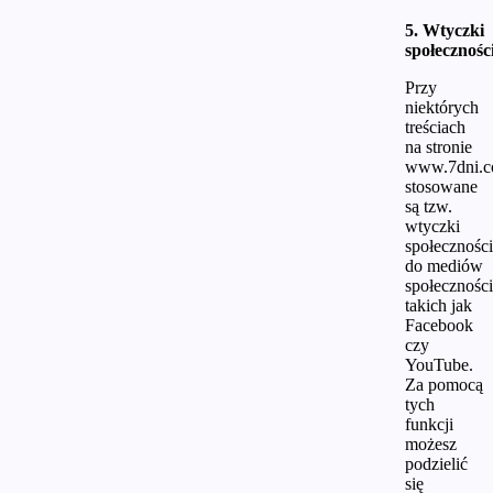
5. Wtyczki
społecznośc
Przy
niektórych
treściach
na stronie
www.7dni.c
stosowane
są tzw.
wtyczki
społecznośc
do mediów
społecznośc
takich jak
Facebook
czy
YouTube.
Za pomocą
tych
funkcji
możesz
podzielić
się