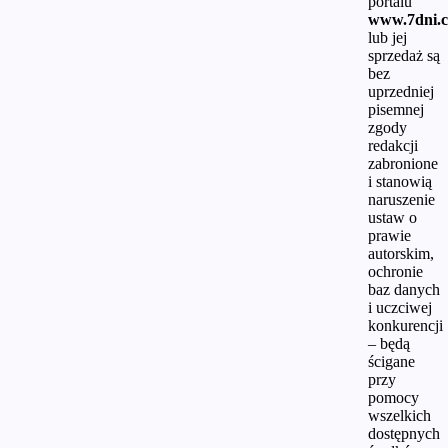
portalu
www.7dni.c
lub jej
sprzedaż są
bez
uprzedniej
pisemnej
zgody
redakcji
zabronione
i stanowią
naruszenie
ustaw o
prawie
autorskim,
ochronie
baz danych
i uczciwej
konkurencji
– będą
ścigane
przy
pomocy
wszelkich
dostępnych