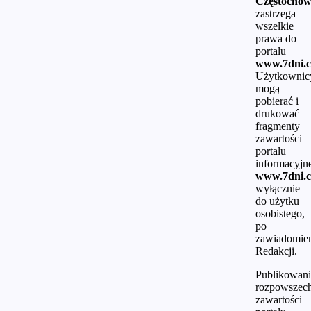
Częstocho
zastrzega
wszelkie
prawa do
portalu
www.7dni.c
Użytkownic
mogą
pobierać i
drukować
fragmenty
zawartości
portalu
informacyjn
www.7dni.c
wyłącznie
do użytku
osobistego,
po
zawiadomie
Redakcji.
Publikowani
rozpowszech
zawartości