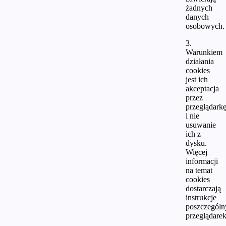
żadnych
danych
osobowych.
3.
Warunkiem
działania
cookies
jest ich
akceptacja
przez
przeglądark
i nie
usuwanie
ich z
dysku.
Więcej
informacji
na temat
cookies
dostarczają
instrukcje
poszczególn
przeglądarek