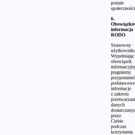
portale
społecznośc
6.
Obowiązko
informacja
RODO
Szanowny
użytkownik
Wypełniając
obowiązek
informacyjn
pragniemy
przypomnie
podstawowe
informacje
z zakresu
przetwarzan
danych
dostarczany
przez
Ciebie
podczas
korzystania