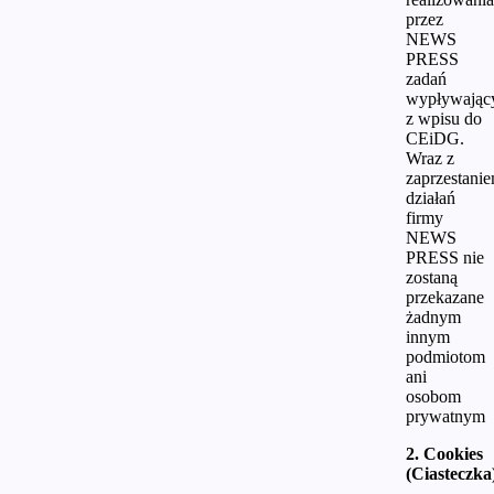
przez
NEWS
PRESS
zadań
wypływając
z wpisu do
CEiDG.
Wraz z
zaprzestani
działań
firmy
NEWS
PRESS nie
zostaną
przekazane
żadnym
innym
podmiotom
ani
osobom
prywatnym
2. Cookies
(Ciasteczka