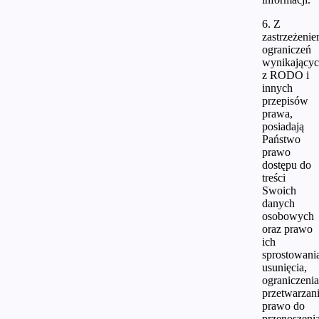
6. Z
zastrzeżeni
ograniczeń
wynikający
z RODO i
innych
przepisów
prawa,
posiadają
Państwo
prawo
dostępu do
treści
Swoich
danych
osobowych
oraz prawo
ich
sprostowani
usunięcia,
ograniczenia
przetwarzani
prawo do
przenoszeni