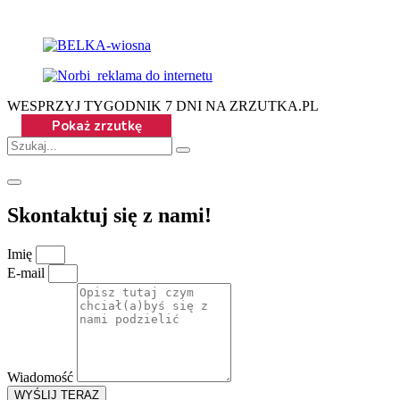
WESPRZYJ TYGODNIK 7 DNI NA ZRZUTKA.PL
Skontaktuj się z nami!
Imię
E-mail
Wiadomość
WYŚLIJ TERAZ