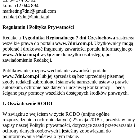
kom. 512 044 894
marketing7dni@gmail.com
redakcja7dni@interia.pl
Regulamin i Polityka Prywatności
Redakcja
Tygodnika Regionalnego 7 dni Częstochowa
zastrzega
wszelkie prawa do portalu
www.7dni.com.pl
. Użytkownicy mogą
pobierać i drukować fragmenty zawartości portalu informacyjnego
www.7dni.com.pl
wyłącznie do użytku osobistego, po
zawiadomieniu Redakcji.
Publikowanie, rozpowszechnianie zawartości portalu
www.7dni.com.pl
lub jej sprzedaż są bez uprzedniej pisemnej
zgody redakcji zabronione i stanowią naruszenie ustaw o prawie
autorskim, ochronie baz danych i uczciwej konkurencji – będą
ścigane przy pomocy wszelkich dostępnych środków prawnych.
1. Oświadczenie RODO
W związku z wejściem w życie RODO (unijne ogólne
rozporządzenie o ochronie danych) 25 maja 2018 r., przedstawiamy
zapisy naszej Polityki prywatności, dotyczące zasad przetwarzania i
ochrony danych osobowych i jesteśmy zobowiązani do
poinformowania Państwa o tym fakcie.