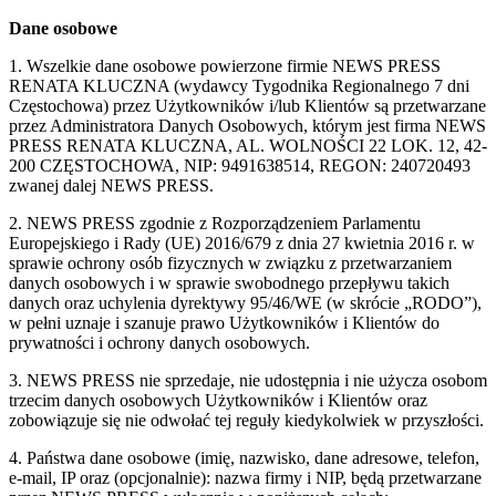
Dane osobowe
1. Wszelkie dane osobowe powierzone firmie NEWS PRESS
RENATA KLUCZNA (wydawcy Tygodnika Regionalnego 7 dni
Częstochowa) przez Użytkowników i/lub Klientów są przetwarzane
przez Administratora Danych Osobowych, którym jest firma NEWS
PRESS RENATA KLUCZNA, AL. WOLNOŚCI 22 LOK. 12, 42-
200 CZĘSTOCHOWA, NIP: 9491638514, REGON: 240720493
zwanej dalej NEWS PRESS.
2. NEWS PRESS zgodnie z Rozporządzeniem Parlamentu
Europejskiego i Rady (UE) 2016/679 z dnia 27 kwietnia 2016 r. w
sprawie ochrony osób fizycznych w związku z przetwarzaniem
danych osobowych i w sprawie swobodnego przepływu takich
danych oraz uchylenia dyrektywy 95/46/WE (w skrócie „RODO”),
w pełni uznaje i szanuje prawo Użytkowników i Klientów do
prywatności i ochrony danych osobowych.
3. NEWS PRESS nie sprzedaje, nie udostępnia i nie użycza osobom
trzecim danych osobowych Użytkowników i Klientów oraz
zobowiązuje się nie odwołać tej reguły kiedykolwiek w przyszłości.
4. Państwa dane osobowe (imię, nazwisko, dane adresowe, telefon,
e-mail, IP oraz (opcjonalnie): nazwa firmy i NIP, będą przetwarzane