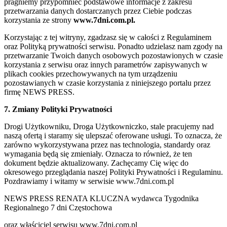
pragniemy przypomnieć podstawowe informacje z zakresu
przetwarzania danych dostarczanych przez Ciebie podczas
korzystania ze strony
www.7dni.com.pl.
Korzystając z tej witryny, zgadzasz się w całości z Regulaminem
oraz Polityką prywatności serwisu. Ponadto udzielasz nam zgody na
przetwarzanie Twoich danych osobowych pozostawionych w czasie
korzystania z serwisu oraz innych parametrów zapisywanych w
plikach cookies przechowywanych na tym urządzeniu
pozostawianych w czasie korzystania z niniejszego portalu przez
firmę NEWS PRESS.
7. Zmiany Polityki Prywatności
Drogi Użytkowniku, Droga Użytkowniczko, stale pracujemy nad
naszą ofertą i staramy się ulepszać oferowane usługi. To oznacza, że
zarówno wykorzystywana przez nas technologia, standardy oraz
wymagania będą się zmieniały. Oznacza to również, że ten
dokument będzie aktualizowany. Zachęcamy Cię więc do
okresowego przeglądania naszej Polityki Prywatności i Regulaminu.
Pozdrawiamy i witamy w serwisie www.7dni.com.pl
NEWS PRESS RENATA KLUCZNA wydawca Tygodnika
Regionalnego 7 dni Częstochowa
oraz właściciel serwisu www.7dni.com.pl