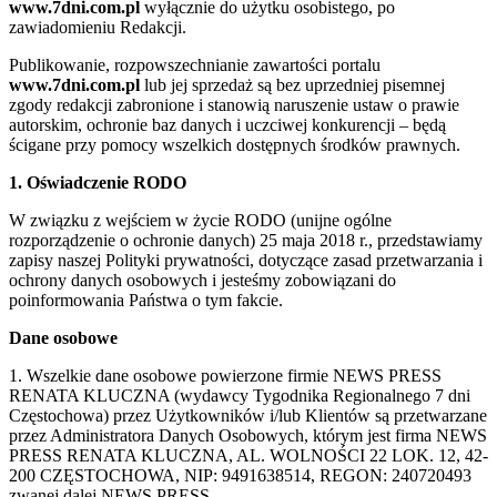
www.7dni.com.pl
wyłącznie do użytku osobistego, po
zawiadomieniu Redakcji.
Publikowanie, rozpowszechnianie zawartości portalu
www.7dni.com.pl
lub jej sprzedaż są bez uprzedniej pisemnej
zgody redakcji zabronione i stanowią naruszenie ustaw o prawie
autorskim, ochronie baz danych i uczciwej konkurencji – będą
ścigane przy pomocy wszelkich dostępnych środków prawnych.
1. Oświadczenie RODO
W związku z wejściem w życie RODO (unijne ogólne
rozporządzenie o ochronie danych) 25 maja 2018 r., przedstawiamy
zapisy naszej Polityki prywatności, dotyczące zasad przetwarzania i
ochrony danych osobowych i jesteśmy zobowiązani do
poinformowania Państwa o tym fakcie.
Dane osobowe
1. Wszelkie dane osobowe powierzone firmie NEWS PRESS
RENATA KLUCZNA (wydawcy Tygodnika Regionalnego 7 dni
Częstochowa) przez Użytkowników i/lub Klientów są przetwarzane
przez Administratora Danych Osobowych, którym jest firma NEWS
PRESS RENATA KLUCZNA, AL. WOLNOŚCI 22 LOK. 12, 42-
200 CZĘSTOCHOWA, NIP: 9491638514, REGON: 240720493
zwanej dalej NEWS PRESS.