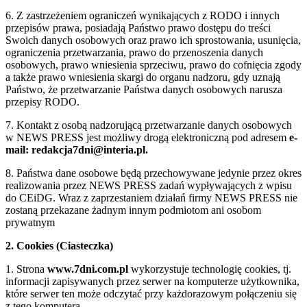
6. Z zastrzeżeniem ograniczeń wynikających z RODO i innych
przepisów prawa, posiadają Państwo prawo dostępu do treści
Swoich danych osobowych oraz prawo ich sprostowania, usunięcia,
ograniczenia przetwarzania, prawo do przenoszenia danych
osobowych, prawo wniesienia sprzeciwu, prawo do cofnięcia zgody
a także prawo wniesienia skargi do organu nadzoru, gdy uznają
Państwo, że przetwarzanie Państwa danych osobowych narusza
przepisy RODO.
7. Kontakt z osobą nadzorującą przetwarzanie danych osobowych
w NEWS PRESS jest możliwy drogą elektroniczną pod adresem
e-
mail: redakcja7dni@interia.pl.
8. Państwa dane osobowe będą przechowywane jedynie przez okres
realizowania przez NEWS PRESS zadań wypływających z wpisu
do CEiDG. Wraz z zaprzestaniem działań firmy NEWS PRESS nie
zostaną przekazane żadnym innym podmiotom ani osobom
prywatnym
2. Cookies (Ciasteczka)
1. Strona
www.7dni.com.pl
wykorzystuje technologię cookies, tj.
informacji zapisywanych przez serwer na komputerze użytkownika,
które serwer ten może odczytać przy każdorazowym połączeniu się
z tego komputera.