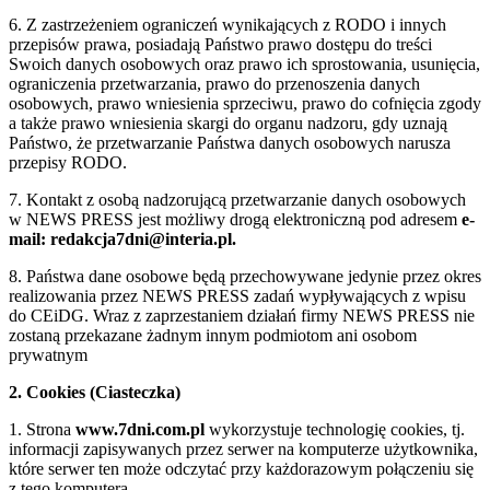
6. Z zastrzeżeniem ograniczeń wynikających z RODO i innych
przepisów prawa, posiadają Państwo prawo dostępu do treści
Swoich danych osobowych oraz prawo ich sprostowania, usunięcia,
ograniczenia przetwarzania, prawo do przenoszenia danych
osobowych, prawo wniesienia sprzeciwu, prawo do cofnięcia zgody
a także prawo wniesienia skargi do organu nadzoru, gdy uznają
Państwo, że przetwarzanie Państwa danych osobowych narusza
przepisy RODO.
7. Kontakt z osobą nadzorującą przetwarzanie danych osobowych
w NEWS PRESS jest możliwy drogą elektroniczną pod adresem
e-
mail: redakcja7dni@interia.pl.
8. Państwa dane osobowe będą przechowywane jedynie przez okres
realizowania przez NEWS PRESS zadań wypływających z wpisu
do CEiDG. Wraz z zaprzestaniem działań firmy NEWS PRESS nie
zostaną przekazane żadnym innym podmiotom ani osobom
prywatnym
2. Cookies (Ciasteczka)
1. Strona
www.7dni.com.pl
wykorzystuje technologię cookies, tj.
informacji zapisywanych przez serwer na komputerze użytkownika,
które serwer ten może odczytać przy każdorazowym połączeniu się
z tego komputera.