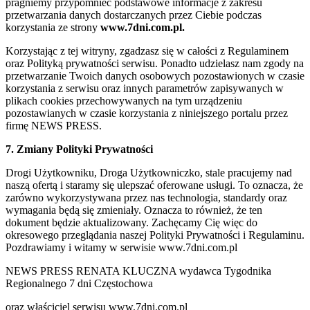
pragniemy przypomnieć podstawowe informacje z zakresu
przetwarzania danych dostarczanych przez Ciebie podczas
korzystania ze strony
www.7dni.com.pl.
Korzystając z tej witryny, zgadzasz się w całości z Regulaminem
oraz Polityką prywatności serwisu. Ponadto udzielasz nam zgody na
przetwarzanie Twoich danych osobowych pozostawionych w czasie
korzystania z serwisu oraz innych parametrów zapisywanych w
plikach cookies przechowywanych na tym urządzeniu
pozostawianych w czasie korzystania z niniejszego portalu przez
firmę NEWS PRESS.
7. Zmiany Polityki Prywatności
Drogi Użytkowniku, Droga Użytkowniczko, stale pracujemy nad
naszą ofertą i staramy się ulepszać oferowane usługi. To oznacza, że
zarówno wykorzystywana przez nas technologia, standardy oraz
wymagania będą się zmieniały. Oznacza to również, że ten
dokument będzie aktualizowany. Zachęcamy Cię więc do
okresowego przeglądania naszej Polityki Prywatności i Regulaminu.
Pozdrawiamy i witamy w serwisie www.7dni.com.pl
NEWS PRESS RENATA KLUCZNA wydawca Tygodnika
Regionalnego 7 dni Częstochowa
oraz właściciel serwisu www.7dni.com.pl