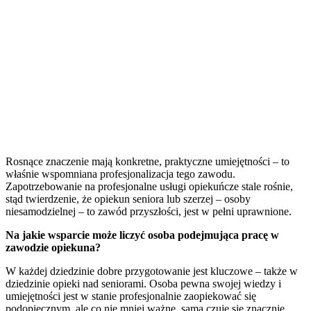
Rosnące znaczenie mają konkretne, praktyczne umiejętności – to
właśnie wspomniana profesjonalizacja tego zawodu.
Zapotrzebowanie na profesjonalne usługi opiekuńcze stale rośnie,
stąd twierdzenie, że opiekun seniora lub szerzej – osoby
niesamodzielnej – to zawód przyszłości, jest w pełni uprawnione.
Na jakie wsparcie może liczyć osoba podejmująca pracę w
zawodzie opiekuna?
W każdej dziedzinie dobre przygotowanie jest kluczowe – także w
dziedzinie opieki nad seniorami. Osoba pewna swojej wiedzy i
umiejętności jest w stanie profesjonalnie zaopiekować się
podopiecznym, ale co nie mniej ważne, sama czuje się znacznie