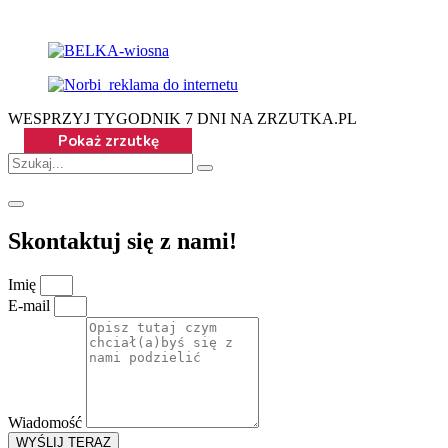
WESPRZYJ TYGODNIK 7 DNI NA ZRZUTKA.PL
Skontaktuj się z nami!
Imię
E-mail
Wiadomość
WYŚLIJ TERAZ