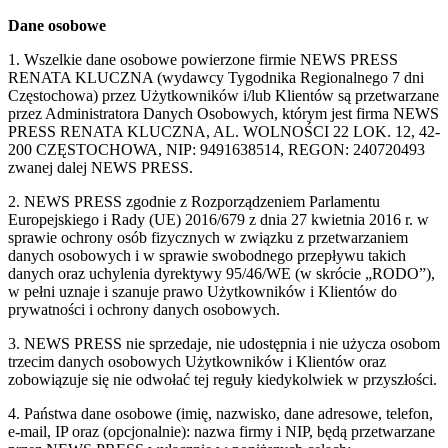
Dane osobowe
1. Wszelkie dane osobowe powierzone firmie NEWS PRESS
RENATA KLUCZNA (wydawcy Tygodnika Regionalnego 7 dni
Częstochowa) przez Użytkowników i/lub Klientów są przetwarzane
przez Administratora Danych Osobowych, którym jest firma NEWS
PRESS RENATA KLUCZNA, AL. WOLNOŚCI 22 LOK. 12, 42-
200 CZĘSTOCHOWA, NIP: 9491638514, REGON: 240720493
zwanej dalej NEWS PRESS.
2. NEWS PRESS zgodnie z Rozporządzeniem Parlamentu
Europejskiego i Rady (UE) 2016/679 z dnia 27 kwietnia 2016 r. w
sprawie ochrony osób fizycznych w związku z przetwarzaniem
danych osobowych i w sprawie swobodnego przepływu takich
danych oraz uchylenia dyrektywy 95/46/WE (w skrócie „RODO”),
w pełni uznaje i szanuje prawo Użytkowników i Klientów do
prywatności i ochrony danych osobowych.
3. NEWS PRESS nie sprzedaje, nie udostępnia i nie użycza osobom
trzecim danych osobowych Użytkowników i Klientów oraz
zobowiązuje się nie odwołać tej reguły kiedykolwiek w przyszłości.
4. Państwa dane osobowe (imię, nazwisko, dane adresowe, telefon,
e-mail, IP oraz (opcjonalnie): nazwa firmy i NIP, będą przetwarzane