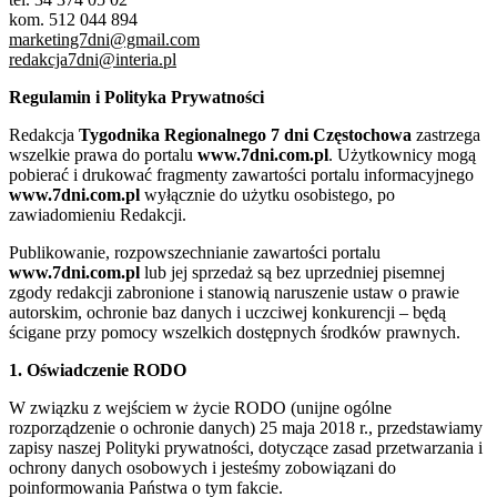
kom. 512 044 894
marketing7dni@gmail.com
redakcja7dni@interia.pl
Regulamin i Polityka Prywatności
Redakcja
Tygodnika Regionalnego 7 dni Częstochowa
zastrzega
wszelkie prawa do portalu
www.7dni.com.pl
. Użytkownicy mogą
pobierać i drukować fragmenty zawartości portalu informacyjnego
www.7dni.com.pl
wyłącznie do użytku osobistego, po
zawiadomieniu Redakcji.
Publikowanie, rozpowszechnianie zawartości portalu
www.7dni.com.pl
lub jej sprzedaż są bez uprzedniej pisemnej
zgody redakcji zabronione i stanowią naruszenie ustaw o prawie
autorskim, ochronie baz danych i uczciwej konkurencji – będą
ścigane przy pomocy wszelkich dostępnych środków prawnych.
1. Oświadczenie RODO
W związku z wejściem w życie RODO (unijne ogólne
rozporządzenie o ochronie danych) 25 maja 2018 r., przedstawiamy
zapisy naszej Polityki prywatności, dotyczące zasad przetwarzania i
ochrony danych osobowych i jesteśmy zobowiązani do
poinformowania Państwa o tym fakcie.