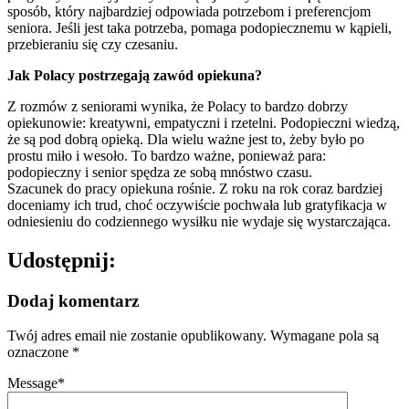
sposób, który najbardziej odpowiada potrzebom i preferencjom
seniora. Jeśli jest taka potrzeba, pomaga podopiecznemu w kąpieli,
przebieraniu się czy czesaniu.
Jak Polacy postrzegają zawód opiekuna?
Z rozmów z seniorami wynika, że Polacy to bardzo dobrzy
opiekunowie: kreatywni, empatyczni i rzetelni. Podopieczni wiedzą,
że są pod dobrą opieką. Dla wielu ważne jest to, żeby było po
prostu miło i wesoło. To bardzo ważne, ponieważ para:
podopieczny i senior spędza ze sobą mnóstwo czasu.
Szacunek do pracy opiekuna rośnie. Z roku na rok coraz bardziej
doceniamy ich trud, choć oczywiście pochwała lub gratyfikacja w
odniesieniu do codziennego wysiłku nie wydaje się wystarczająca.
Udostępnij:
Dodaj komentarz
Twój adres email nie zostanie opublikowany.
Wymagane pola są
oznaczone
*
Message
*