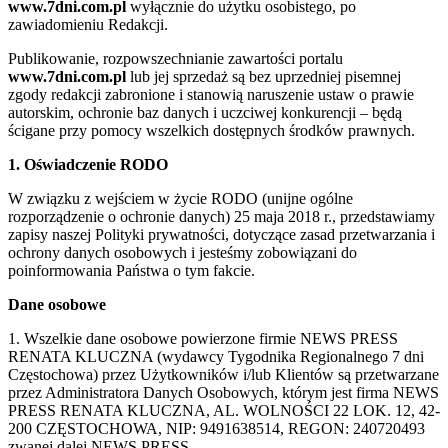
www.7dni.com.pl
wyłącznie do użytku osobistego, po
zawiadomieniu Redakcji.
Publikowanie, rozpowszechnianie zawartości portalu
www.7dni.com.pl
lub jej sprzedaż są bez uprzedniej pisemnej
zgody redakcji zabronione i stanowią naruszenie ustaw o prawie
autorskim, ochronie baz danych i uczciwej konkurencji – będą
ścigane przy pomocy wszelkich dostępnych środków prawnych.
1. Oświadczenie RODO
W związku z wejściem w życie RODO (unijne ogólne
rozporządzenie o ochronie danych) 25 maja 2018 r., przedstawiamy
zapisy naszej Polityki prywatności, dotyczące zasad przetwarzania i
ochrony danych osobowych i jesteśmy zobowiązani do
poinformowania Państwa o tym fakcie.
Dane osobowe
1. Wszelkie dane osobowe powierzone firmie NEWS PRESS
RENATA KLUCZNA (wydawcy Tygodnika Regionalnego 7 dni
Częstochowa) przez Użytkowników i/lub Klientów są przetwarzane
przez Administratora Danych Osobowych, którym jest firma NEWS
PRESS RENATA KLUCZNA, AL. WOLNOŚCI 22 LOK. 12, 42-
200 CZĘSTOCHOWA, NIP: 9491638514, REGON: 240720493
zwanej dalej NEWS PRESS.