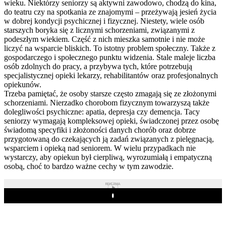
wieku. Niektórzy seniorzy są aktywni zawodowo, chodzą do kina,
do teatru czy na spotkania ze znajomymi – przeżywają jesień życia
w dobrej kondycji psychicznej i fizycznej. Niestety, wiele osób
starszych boryka się z licznymi schorzeniami, związanymi z
podeszłym wiekiem. Część z nich mieszka samotnie i nie może
liczyć na wsparcie bliskich. To istotny problem społeczny. Także z
gospodarczego i społecznego punktu widzenia. Stale maleje liczba
osób zdolnych do pracy, a przybywa tych, które potrzebują
specjalistycznej opieki lekarzy, rehabilitantów oraz profesjonalnych
opiekunów.
Trzeba pamiętać, że osoby starsze często zmagają się ze złożonymi
schorzeniami. Nierzadko chorobom fizycznym towarzyszą także
dolegliwości psychiczne: apatia, depresja czy demencja. Tacy
seniorzy wymagają kompleksowej opieki, świadczonej przez osobę
świadomą specyfiki i złożoności danych chorób oraz dobrze
przygotowaną do czekających ją zadań związanych z pielęgnacją,
wsparciem i opieką nad seniorem. W wielu przypadkach nie
wystarczy, aby opiekun był cierpliwą, wyrozumiałą i empatyczną
osobą, choć to bardzo ważne cechy w tym zawodzie.
REKLAMA
Play