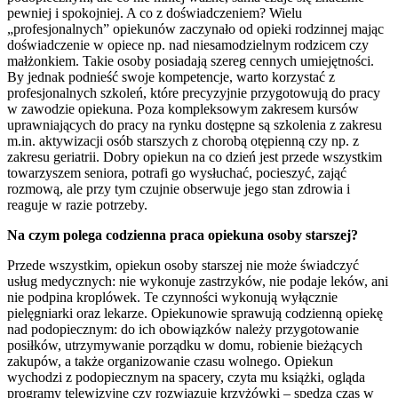
pewniej i spokojniej. A co z doświadczeniem? Wielu
„profesjonalnych” opiekunów zaczynało od opieki rodzinnej mając
doświadczenie w opiece np. nad niesamodzielnym rodzicem czy
małżonkiem. Takie osoby posiadają szereg cennych umiejętności.
By jednak podnieść swoje kompetencje, warto korzystać z
profesjonalnych szkoleń, które precyzyjnie przygotowują do pracy
w zawodzie opiekuna. Poza kompleksowym zakresem kursów
uprawniających do pracy na rynku dostępne są szkolenia z zakresu
m.in. aktywizacji osób starszych z chorobą otępienną czy np. z
zakresu geriatrii. Dobry opiekun na co dzień jest przede wszystkim
towarzyszem seniora, potrafi go wysłuchać, pocieszyć, zająć
rozmową, ale przy tym czujnie obserwuje jego stan zdrowia i
reaguje w razie potrzeby.
Na czym polega codzienna praca opiekuna osoby starszej?
Przede wszystkim, opiekun osoby starszej nie może świadczyć
usług medycznych: nie wykonuje zastrzyków, nie podaje leków, ani
nie podpina kroplówek. Te czynności wykonują wyłącznie
pielęgniarki oraz lekarze. Opiekunowie sprawują codzienną opiekę
nad podopiecznym: do ich obowiązków należy przygotowanie
posiłków, utrzymywanie porządku w domu, robienie bieżących
zakupów, a także organizowanie czasu wolnego. Opiekun
wychodzi z podopiecznym na spacery, czyta mu książki, ogląda
programy telewizyjne czy rozwiązuje krzyżówki – spędza czas w