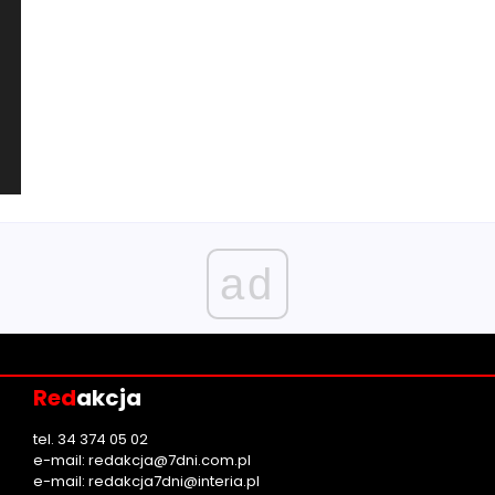
ad
Red
akcja
tel. 34 374 05 02
e-mail:
redakcja@7dni.com.pl
e-mail:
redakcja7dni@interia.pl