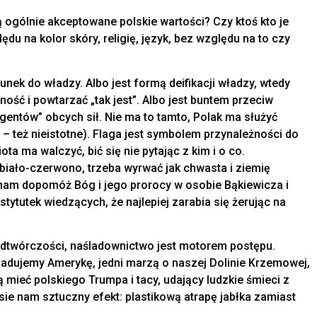
 ogólnie akceptowane polskie wartości? Czy ktoś kto je
du na kolor skóry, religię, język, bez względu na to czy
unek do władzy. Albo jest formą deifikacji władzy, wtedy
zność i powtarzać „tak jest”. Albo jest buntem przeciw
gentów” obcych sił. Nie ma to tamto, Polak ma służyć
– też nieistotne). Flaga jest symbolem przynależności do
ta ma walczyć, bić się nie pytając z kim i o co.
biało-czerwono, trzeba wyrwać jak chwasta i ziemię
 nam dopomóż Bóg i jego prorocy w osobie Bąkiewicza i
ytutek wiedzących, że najlepiej zarabia się żerując na
 odtwórczości, naśladownictwo jest motorem postępu.
ladujemy Amerykę, jedni marzą o naszej Dolinie Krzemowej,
ą mieć polskiego Trumpa i tacy, udający ludzkie śmieci z
sie nam sztuczny efekt: plastikową atrapę jabłka zamiast