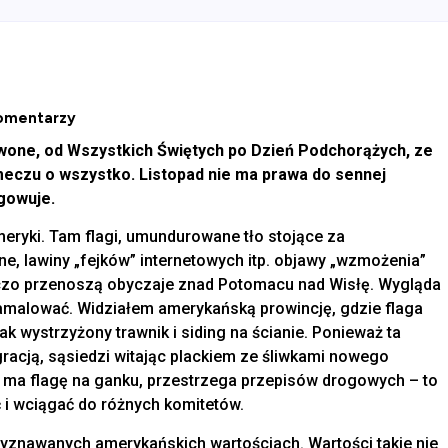
omentarzy
zerwone, od Wszystkich Świętych po Dzień Podchorążych, ze
eczu o wszystko. Listopad nie ma prawa do sennej
agowuje.
meryki. Tam flagi, umundurowane tło stojące za
e, lawiny „fejków” internetowych itp. objawy „wzmożenia”
czo przenoszą obyczaje znad Potomacu nad Wisłę. Wygląda
zamalować. Widziałem amerykańską prowincję, gdzie flaga
k wystrzyżony trawnik i siding na ścianie. Ponieważ ta
racją, sąsiedzi witając plackiem ze śliwkami nowego
ę, ma flagę na ganku, przestrzega przepisów drogowych – to
 i wciągać do różnych komitetów.
yznawanych amerykańskich wartościach. Wartości takie nie