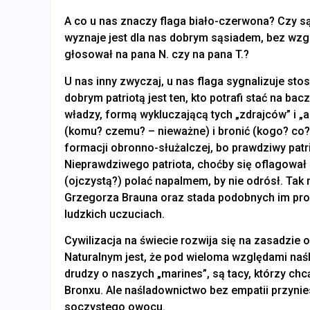
A co u nas znaczy flaga biało-czerwona? Czy są
wyznaje jest dla nas dobrym sąsiadem, bez wzglę
głosował na pana N. czy na pana T.?
U nas inny zwyczaj, u nas flaga sygnalizuje stos
dobrym patriotą jest ten, kto potrafi stać na bac
władzy, formą wykluczającą tych „zdrajców” i „a
(komu? czemu? – nieważne) i bronić (kogo? co? 
formacji obronno-służalczej, bo prawdziwy patrio
Nieprawdziwego patriota, choćby się oflagował 
(ojczystą?) polać napalmem, by nie odrósł. Tak
Grzegorza Brauna oraz stada podobnych im prost
ludzkich uczuciach.
Cywilizacja na świecie rozwija się na zasadzie
Naturalnym jest, że pod wieloma względami naś
drudzy o naszych „marines”, są tacy, którzy chc
Bronxu. Ale naśladownictwo bez empatii przynie
soczystego owocu.