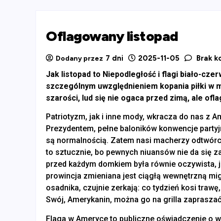
Oflagowany listopad
7 dni
2025-11-05
Brak k
Dodany przez
Jak listopad to Niepodległość i flagi biało-c
szczególnym uwzględnieniem kopania piłki w m
szarości, lud się nie ogaca przed zimą, ale ofl
Patriotyzm, jak i inne mody, wkracza do nas z A
Prezydentem, pełne baloników konwencje partyjn
są normalnością. Zatem nasi macherzy odtwór
to sztucznie, bo pewnych niuansów nie da się 
przed każdym domkiem była równie oczywista, ja
prowincja zmieniana jest ciągłą wewnętrzną mig
osadnika, czujnie zerkają: co tydzień kosi traw
Swój, Amerykanin, można go na grilla zapraszać
Flaga w Ameryce to publiczne oświadczenie o w