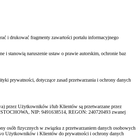
ać i drukować fragmenty zawartości portalu informacyjnego
one i stanowią naruszenie ustaw o prawie autorskim, ochronie baz
tyki prywatności, dotyczące zasad przetwarzania i ochrony danych
rzez Użytkowników i/lub Klientów są przetwarzane przez
ZĘSTOCHOWA, NIP: 9491638514, REGON: 240720493 zwanej
ony osób fizycznych w związku z przetwarzaniem danych osobowych
awo Użytkowników i Klientów do prywatności i ochrony danych