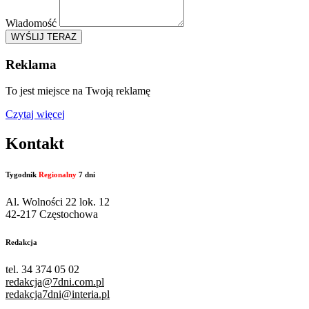
Wiadomość
WYŚLIJ TERAZ
Reklama
To jest miejsce na Twoją reklamę
Czytaj więcej
Kontakt
Tygodnik
Regionalny
7 dni
Al. Wolności 22 lok. 12
42-217 Częstochowa
Redakcja
tel. 34 374 05 02
redakcja@7dni.com.pl
redakcja7dni@interia.pl