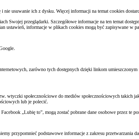
ę i nie usuwanie ich z dysku. Więcej informacji na temat cookies dostar
ch Swojej przeglądarki. Szczegółowe informacje na ten temat dostępne
mian ustawień, informacje w plikach cookies mogą być zapisywane w p
Google.
rnetowych, zarówno tych dostępnych dzięki linkom umieszczonym na na
 tzw. wtyczki społecznościowe do mediów społecznościowych takich j
ściowych lub je polecić.
k Facebook „Lubię to”, mogą zostać pobrane dane osobowe przez te po
my przypomnieć podstawowe informacje z zakresu przetwarzania dany