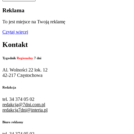
Reklama
To jest miejsce na Twoją reklamę
Czytaj więcej
Kontakt
Tygodnik
Regionalny
7 dni
Al. Wolności 22 lok. 12
42-217 Częstochowa
Redakcja
tel. 34 374 05 02
redakcja@7dni.com.pl
redakcja7dni@interia.pl
Biuro reklamy
tel. 34 374 05 02