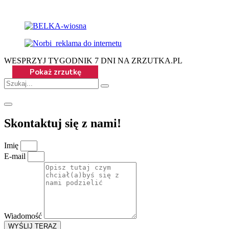
WESPRZYJ TYGODNIK 7 DNI NA ZRZUTKA.PL
Skontaktuj się z nami!
Imię
E-mail
Wiadomość
WYŚLIJ TERAZ