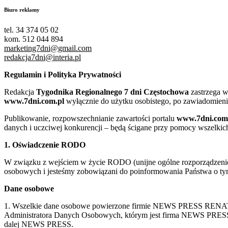
Biuro reklamy
tel. 34 374 05 02
kom. 512 044 894
marketing7dni@gmail.com
redakcja7dni@interia.pl
Regulamin i Polityka Prywatności
Redakcja
Tygodnika Regionalnego 7 dni Częstochowa
zastrzega w
www.7dni.com.pl
wyłącznie do użytku osobistego, po zawiadomieni
Publikowanie, rozpowszechnianie zawartości portalu
www.7dni.com
danych i uczciwej konkurencji – będą ścigane przy pomocy wszelki
1. Oświadczenie RODO
W związku z wejściem w życie RODO (unijne ogólne rozporządzenie o
osobowych i jesteśmy zobowiązani do poinformowania Państwa o tym
Dane osobowe
1. Wszelkie dane osobowe powierzone firmie NEWS PRESS RENATA
Administratora Danych Osobowych, którym jest firma NEWS
dalej NEWS PRESS.