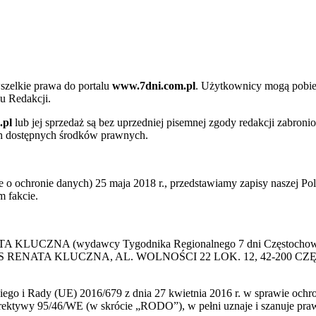
szelkie prawa do portalu
www.7dni.com.pl
. Użytkownicy mogą pobier
u Redakcji.
.pl
lub jej sprzedaż są bez uprzedniej pisemnej zgody redakcji zabroni
ch dostępnych środków prawnych.
 ochronie danych) 25 maja 2018 r., przedstawiamy zapisy naszej Poli
 fakcie.
 KLUCZNA (wydawcy Tygodnika Regionalnego 7 dni Częstochowa) p
 PRESS RENATA KLUCZNA, AL. WOLNOŚCI 22 LOK. 12, 42-200 C
go i Rady (UE) 2016/679 z dnia 27 kwietnia 2016 r. w sprawie ochr
yrektywy 95/46/WE (w skrócie „RODO”), w pełni uznaje i szanuje pr