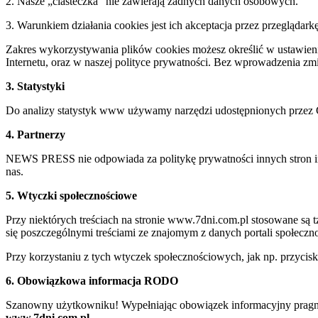
2. Nasze „ciasteczka” nie zawierają żadnych danych osobowych.
3. Warunkiem działania cookies jest ich akceptacja przez przeglądark
Zakres wykorzystywania plików cookies możesz określić w ustawienia
Internetu, oraz w naszej polityce prywatności. Bez wprowadzenia z
3. Statystyki
Do analizy statystyk www używamy narzędzi udostępnionych przez 
4. Partnerzy
NEWS PRESS nie odpowiada za politykę prywatności innych stron inte
nas.
5. Wtyczki społecznościowe
Przy niektórych treściach na stronie www.7dni.com.pl stosowane są
się poszczególnymi treściami ze znajomym z danych portali społeczno
Przy korzystaniu z tych wtyczek społecznościowych, jak np. przycis
6. Obowiązkowa informacja RODO
Szanowny użytkowniku! Wypełniając obowiązek informacyjny pragnie
www.7dni.com.pl.