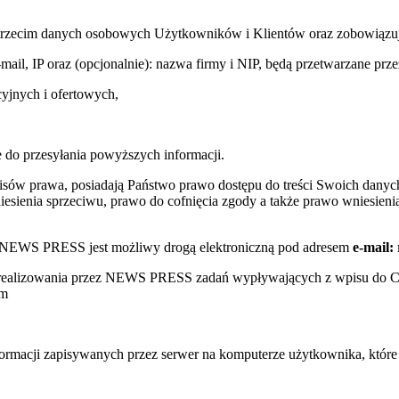
trzecim danych osobowych Użytkowników i Klientów oraz zobowiązuje s
e-mail, IP oraz (opcjonalnie): nazwa firmy i NIP, będą przetwarzane
yjnych i ofertowych,
 do przesyłania powyższych informacji.
sów prawa, posiadają Państwo prawo dostępu do treści Swoich danych
sienia sprzeciwu, prawo do cofnięcia zgody a także prawo wniesienia
w NEWS PRESS jest możliwy drogą elektroniczną pod adresem
e-mail:
s realizowania przez NEWS PRESS zadań wypływających z wpisu do 
ym
nformacji zapisywanych przez serwer na komputerze użytkownika, któr