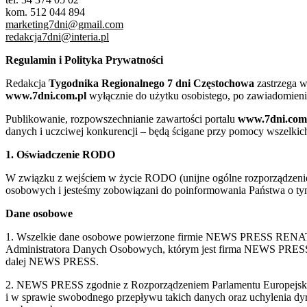
kom. 512 044 894
marketing7dni@gmail.com
redakcja7dni@interia.pl
Regulamin i Polityka Prywatności
Redakcja
Tygodnika Regionalnego 7 dni Częstochowa
zastrzega w
www.7dni.com.pl
wyłącznie do użytku osobistego, po zawiadomieni
Publikowanie, rozpowszechnianie zawartości portalu
www.7dni.com
danych i uczciwej konkurencji – będą ścigane przy pomocy wszelki
1. Oświadczenie RODO
W związku z wejściem w życie RODO (unijne ogólne rozporządzenie o
osobowych i jesteśmy zobowiązani do poinformowania Państwa o tym
Dane osobowe
1. Wszelkie dane osobowe powierzone firmie NEWS PRESS RENATA
Administratora Danych Osobowych, którym jest firma NEWS
dalej NEWS PRESS.
2. NEWS PRESS zgodnie z Rozporządzeniem Parlamentu Europejskie
i w sprawie swobodnego przepływu takich danych oraz uchylenia d