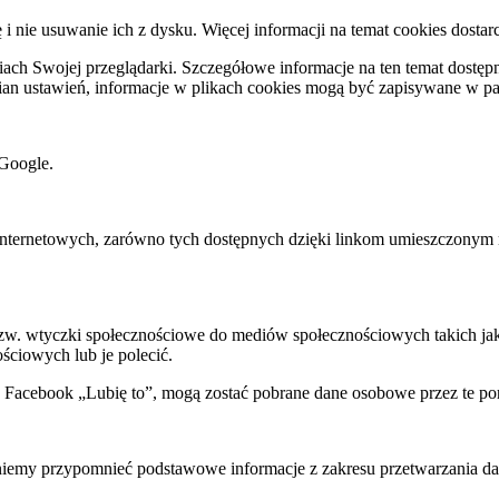
ę i nie usuwanie ich z dysku. Więcej informacji na temat cookies dostar
ch Swojej przeglądarki. Szczegółowe informacje na ten temat dostępne
mian ustawień, informacje w plikach cookies mogą być zapisywane w p
Google.
rnetowych, zarówno tych dostępnych dzięki linkom umieszczonym na na
 tzw. wtyczki społecznościowe do mediów społecznościowych takich j
ściowych lub je polecić.
k Facebook „Lubię to”, mogą zostać pobrane dane osobowe przez te po
my przypomnieć podstawowe informacje z zakresu przetwarzania dany