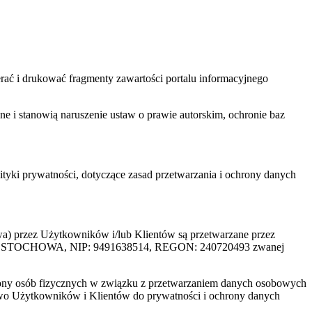
ać i drukować fragmenty zawartości portalu informacyjnego
one i stanowią naruszenie ustaw o prawie autorskim, ochronie baz
tyki prywatności, dotyczące zasad przetwarzania i ochrony danych
rzez Użytkowników i/lub Klientów są przetwarzane przez
ZĘSTOCHOWA, NIP: 9491638514, REGON: 240720493 zwanej
ony osób fizycznych w związku z przetwarzaniem danych osobowych
awo Użytkowników i Klientów do prywatności i ochrony danych