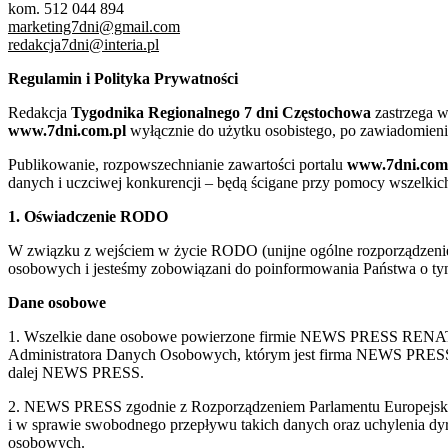
kom. 512 044 894
marketing7dni@gmail.com
redakcja7dni@interia.pl
Regulamin i Polityka Prywatności
Redakcja
Tygodnika Regionalnego 7 dni Częstochowa
zastrzega w
www.7dni.com.pl
wyłącznie do użytku osobistego, po zawiadomieni
Publikowanie, rozpowszechnianie zawartości portalu
www.7dni.com
danych i uczciwej konkurencji – będą ścigane przy pomocy wszelki
1. Oświadczenie RODO
W związku z wejściem w życie RODO (unijne ogólne rozporządzenie o
osobowych i jesteśmy zobowiązani do poinformowania Państwa o tym
Dane osobowe
1. Wszelkie dane osobowe powierzone firmie NEWS PRESS RENATA
Administratora Danych Osobowych, którym jest firma NEWS
dalej NEWS PRESS.
2. NEWS PRESS zgodnie z Rozporządzeniem Parlamentu Europejskie
i w sprawie swobodnego przepływu takich danych oraz uchylenia d
osobowych.