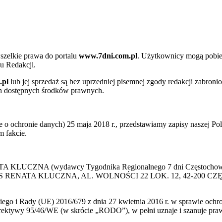
szelkie prawa do portalu
www.7dni.com.pl
. Użytkownicy mogą pobier
u Redakcji.
.pl
lub jej sprzedaż są bez uprzedniej pisemnej zgody redakcji zabroni
ch dostępnych środków prawnych.
 ochronie danych) 25 maja 2018 r., przedstawiamy zapisy naszej Poli
 fakcie.
 KLUCZNA (wydawcy Tygodnika Regionalnego 7 dni Częstochowa) p
 PRESS RENATA KLUCZNA, AL. WOLNOŚCI 22 LOK. 12, 42-200 C
go i Rady (UE) 2016/679 z dnia 27 kwietnia 2016 r. w sprawie ochr
yrektywy 95/46/WE (w skrócie „RODO”), w pełni uznaje i szanuje pr