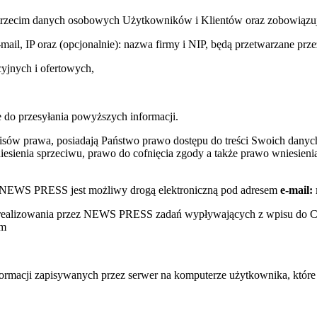
trzecim danych osobowych Użytkowników i Klientów oraz zobowiązuje s
e-mail, IP oraz (opcjonalnie): nazwa firmy i NIP, będą przetwarzane
yjnych i ofertowych,
 do przesyłania powyższych informacji.
sów prawa, posiadają Państwo prawo dostępu do treści Swoich danych
sienia sprzeciwu, prawo do cofnięcia zgody a także prawo wniesienia
w NEWS PRESS jest możliwy drogą elektroniczną pod adresem
e-mail:
s realizowania przez NEWS PRESS zadań wypływających z wpisu do 
ym
nformacji zapisywanych przez serwer na komputerze użytkownika, któr