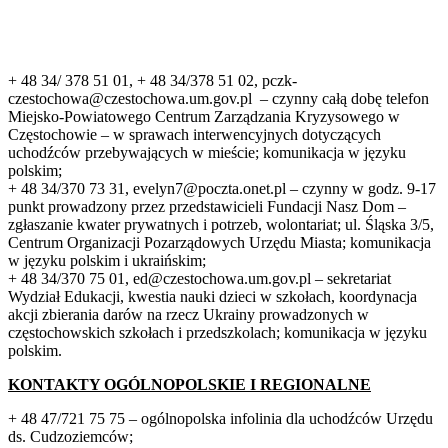
+ 48 34/ 378 51 01, + 48 34/378 51 02, pczk-
czestochowa@czestochowa.um.gov.pl – czynny całą dobę telefon
Miejsko-Powiatowego Centrum Zarządzania Kryzysowego w
Częstochowie – w sprawach interwencyjnych dotyczących
uchodźców przebywających w mieście; komunikacja w języku
polskim;
+ 48 34/370 73 31, evelyn7@poczta.onet.pl – czynny w godz. 9-17
punkt prowadzony przez przedstawicieli Fundacji Nasz Dom –
zgłaszanie kwater prywatnych i potrzeb, wolontariat; ul. Śląska 3/5,
Centrum Organizacji Pozarządowych Urzędu Miasta; komunikacja
w języku polskim i ukraińskim;
+ 48 34/370 75 01, ed@czestochowa.um.gov.pl – sekretariat
Wydział Edukacji, kwestia nauki dzieci w szkołach, koordynacja
akcji zbierania darów na rzecz Ukrainy prowadzonych w
częstochowskich szkołach i przedszkolach; komunikacja w języku
polskim.
KONTAKTY OGÓLNOPOLSKIE I REGIONALNE
+ 48 47/721 75 75 – ogólnopolska infolinia dla uchodźców Urzędu
ds. Cudzoziemców;