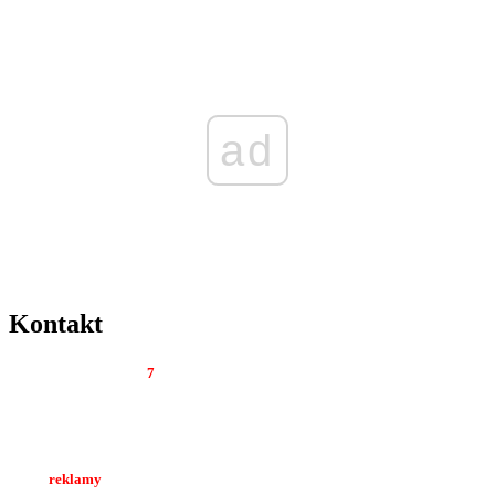
ad
Kontakt
Tygodnik Regionalny
7
dni
Al. Wolności 22 lok. 12
42-200 Częstochowa
Biuro
reklamy