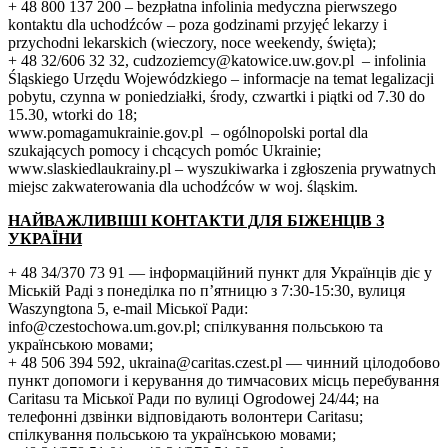
+ 48 800 137 200 – bezpłatna infolinia medyczna pierwszego
kontaktu dla uchodźców – poza godzinami przyjęć lekarzy i
przychodni lekarskich (wieczory, noce weekendy, święta);
+ 48 32/606 32 32, cudzoziemcy@katowice.uw.gov.pl – infolinia
Śląskiego Urzędu Wojewódzkiego – informacje na temat legalizacji
pobytu, czynna w poniedziałki, środy, czwartki i piątki od 7.30 do
15.30, wtorki do 18;
www.pomagamukrainie.gov.pl – ogólnopolski portal dla
szukających pomocy i chcących pomóc Ukrainie;
www.slaskiedlaukrainy.pl – wyszukiwarka i zgłoszenia prywatnych
miejsc zakwaterowania dla uchodźców w woj. śląskim.
НАЙВАЖЛИВІШІ КОНТАКТИ ДЛЯ БІЖЕНЦІВ З
УКРАЇНИ
+ 48 34/370 73 91 — інформаційний пункт для Українців діє у
Міській Раді з понеділка по п’ятницю з 7:30-15:30, вулиця
Waszyngtona 5, e-mail Міської Ради:
info@czestochowa.um.gov.pl; спілкування польською та
українською мовами;
+ 48 506 394 592, ukraina@caritas.czest.pl — чинний цілодобово
пункт допомоги і керування до тимчасових місць перебування
Caritasu та Міської Ради по вулиці Ogrodowej 24/44; на
телефонні дзвінки відповідають волонтери Caritasu;
спілкування польською та українською мовами;