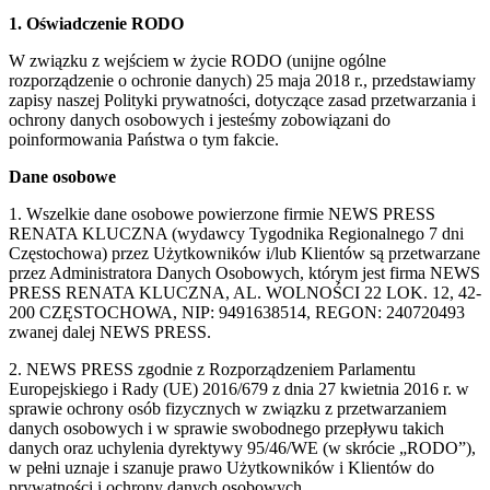
1. Oświadczenie RODO
W związku z wejściem w życie RODO (unijne ogólne
rozporządzenie o ochronie danych) 25 maja 2018 r., przedstawiamy
zapisy naszej Polityki prywatności, dotyczące zasad przetwarzania i
ochrony danych osobowych i jesteśmy zobowiązani do
poinformowania Państwa o tym fakcie.
Dane osobowe
1. Wszelkie dane osobowe powierzone firmie NEWS PRESS
RENATA KLUCZNA (wydawcy Tygodnika Regionalnego 7 dni
Częstochowa) przez Użytkowników i/lub Klientów są przetwarzane
przez Administratora Danych Osobowych, którym jest firma NEWS
PRESS RENATA KLUCZNA, AL. WOLNOŚCI 22 LOK. 12, 42-
200 CZĘSTOCHOWA, NIP: 9491638514, REGON: 240720493
zwanej dalej NEWS PRESS.
2. NEWS PRESS zgodnie z Rozporządzeniem Parlamentu
Europejskiego i Rady (UE) 2016/679 z dnia 27 kwietnia 2016 r. w
sprawie ochrony osób fizycznych w związku z przetwarzaniem
danych osobowych i w sprawie swobodnego przepływu takich
danych oraz uchylenia dyrektywy 95/46/WE (w skrócie „RODO”),
w pełni uznaje i szanuje prawo Użytkowników i Klientów do
prywatności i ochrony danych osobowych.