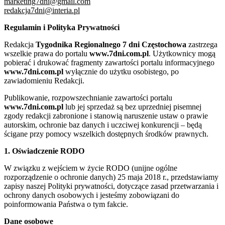
marketing7dni@gmail.com
redakcja7dni@interia.pl
Regulamin i Polityka Prywatności
Redakcja
Tygodnika Regionalnego 7 dni Częstochowa
zastrzega
wszelkie prawa do portalu
www.7dni.com.pl
. Użytkownicy mogą
pobierać i drukować fragmenty zawartości portalu informacyjnego
www.7dni.com.pl
wyłącznie do użytku osobistego, po
zawiadomieniu Redakcji.
Publikowanie, rozpowszechnianie zawartości portalu
www.7dni.com.pl
lub jej sprzedaż są bez uprzedniej pisemnej
zgody redakcji zabronione i stanowią naruszenie ustaw o prawie
autorskim, ochronie baz danych i uczciwej konkurencji – będą
ścigane przy pomocy wszelkich dostępnych środków prawnych.
1. Oświadczenie RODO
W związku z wejściem w życie RODO (unijne ogólne
rozporządzenie o ochronie danych) 25 maja 2018 r., przedstawiamy
zapisy naszej Polityki prywatności, dotyczące zasad przetwarzania i
ochrony danych osobowych i jesteśmy zobowiązani do
poinformowania Państwa o tym fakcie.
Dane osobowe