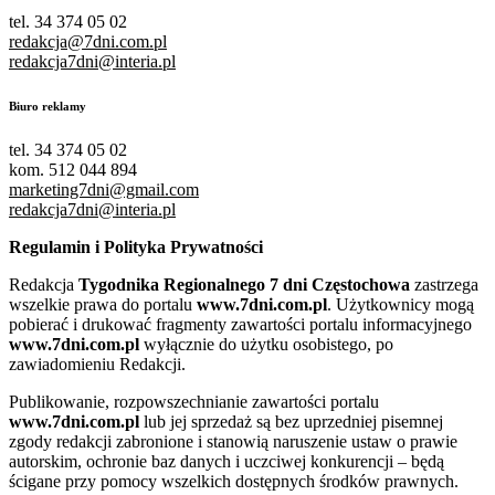
tel. 34 374 05 02
redakcja@7dni.com.pl
redakcja7dni@interia.pl
Biuro reklamy
tel. 34 374 05 02
kom. 512 044 894
marketing7dni@gmail.com
redakcja7dni@interia.pl
Regulamin i Polityka Prywatności
Redakcja
Tygodnika Regionalnego 7 dni Częstochowa
zastrzega
wszelkie prawa do portalu
www.7dni.com.pl
. Użytkownicy mogą
pobierać i drukować fragmenty zawartości portalu informacyjnego
www.7dni.com.pl
wyłącznie do użytku osobistego, po
zawiadomieniu Redakcji.
Publikowanie, rozpowszechnianie zawartości portalu
www.7dni.com.pl
lub jej sprzedaż są bez uprzedniej pisemnej
zgody redakcji zabronione i stanowią naruszenie ustaw o prawie
autorskim, ochronie baz danych i uczciwej konkurencji – będą
ścigane przy pomocy wszelkich dostępnych środków prawnych.