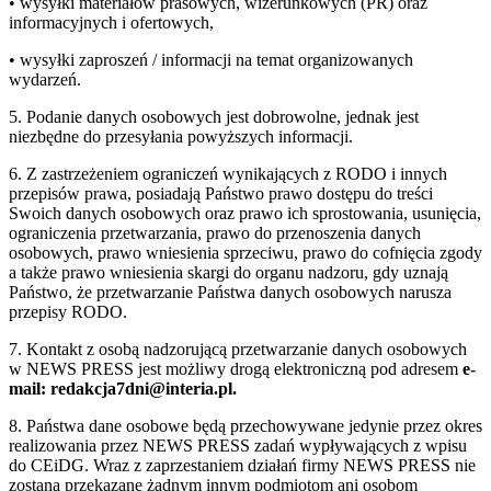
• wysyłki materiałów prasowych, wizerunkowych (PR) oraz
informacyjnych i ofertowych,
• wysyłki zaproszeń / informacji na temat organizowanych
wydarzeń.
5. Podanie danych osobowych jest dobrowolne, jednak jest
niezbędne do przesyłania powyższych informacji.
6. Z zastrzeżeniem ograniczeń wynikających z RODO i innych
przepisów prawa, posiadają Państwo prawo dostępu do treści
Swoich danych osobowych oraz prawo ich sprostowania, usunięcia,
ograniczenia przetwarzania, prawo do przenoszenia danych
osobowych, prawo wniesienia sprzeciwu, prawo do cofnięcia zgody
a także prawo wniesienia skargi do organu nadzoru, gdy uznają
Państwo, że przetwarzanie Państwa danych osobowych narusza
przepisy RODO.
7. Kontakt z osobą nadzorującą przetwarzanie danych osobowych
w NEWS PRESS jest możliwy drogą elektroniczną pod adresem
e-
mail: redakcja7dni@interia.pl.
8. Państwa dane osobowe będą przechowywane jedynie przez okres
realizowania przez NEWS PRESS zadań wypływających z wpisu
do CEiDG. Wraz z zaprzestaniem działań firmy NEWS PRESS nie
zostaną przekazane żadnym innym podmiotom ani osobom