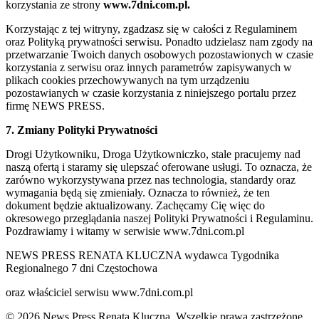
korzystania ze strony
www.7dni.com.pl.
Korzystając z tej witryny, zgadzasz się w całości z Regulaminem
oraz Polityką prywatności serwisu. Ponadto udzielasz nam zgody na
przetwarzanie Twoich danych osobowych pozostawionych w czasie
korzystania z serwisu oraz innych parametrów zapisywanych w
plikach cookies przechowywanych na tym urządzeniu
pozostawianych w czasie korzystania z niniejszego portalu przez
firmę NEWS PRESS.
7. Zmiany Polityki Prywatności
Drogi Użytkowniku, Droga Użytkowniczko, stale pracujemy nad
naszą ofertą i staramy się ulepszać oferowane usługi. To oznacza, że
zarówno wykorzystywana przez nas technologia, standardy oraz
wymagania będą się zmieniały. Oznacza to również, że ten
dokument będzie aktualizowany. Zachęcamy Cię więc do
okresowego przeglądania naszej Polityki Prywatności i Regulaminu.
Pozdrawiamy i witamy w serwisie www.7dni.com.pl
NEWS PRESS RENATA KLUCZNA wydawca Tygodnika
Regionalnego 7 dni Częstochowa
oraz właściciel serwisu www.7dni.com.pl
© 2026 News Press Renata Kluczna. Wszelkie prawa zastrzeżone.