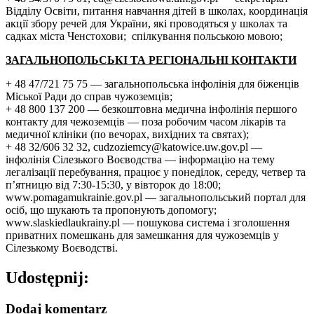
Відділу Освіти, питання навчання дітей в школах, координація
акції збору речей для України, які проводяться у школах та
садках міста Ченстохови; спілкування польською мовою;
ЗАГАЛЬНОПОЛЬСЬКІ ТА РЕГІОНАЛЬНІ КОНТАКТИ
+ 48 47/721 75 75 — загальнопольська інфолінія для біженців
Міської Ради до справ чужоземців;
+ 48 800 137 200 — безкоштовна медична інфолінія першого
контакту для чежоземців — поза робочим часом лікарів та
медичної клініки (по вечорах, вихідних та святах);
+ 48 32/606 32 32, cudzoziemcy@katowice.uw.gov.pl —
інфолінія Сілезького Воєводства — інформацію на тему
легалізації перебування, працює у понеділок, середу, четвер та
п’ятницю від 7:30-15:30, у вівторок до 18:00;
www.pomagamukrainie.gov.pl — загальнопольський портал для
осіб, що шукають та пропонують допомогу;
www.slaskiedlaukrainy.pl — пошукова система і зголошення
приватних помешкань для замешкання для чужоземців у
Сілезькому Воєводстві.
Udostępnij:
Dodaj komentarz