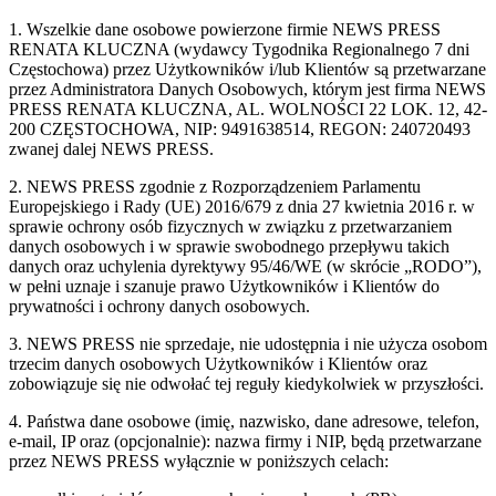
1. Wszelkie dane osobowe powierzone firmie NEWS PRESS
RENATA KLUCZNA (wydawcy Tygodnika Regionalnego 7 dni
Częstochowa) przez Użytkowników i/lub Klientów są przetwarzane
przez Administratora Danych Osobowych, którym jest firma NEWS
PRESS RENATA KLUCZNA, AL. WOLNOŚCI 22 LOK. 12, 42-
200 CZĘSTOCHOWA, NIP: 9491638514, REGON: 240720493
zwanej dalej NEWS PRESS.
2. NEWS PRESS zgodnie z Rozporządzeniem Parlamentu
Europejskiego i Rady (UE) 2016/679 z dnia 27 kwietnia 2016 r. w
sprawie ochrony osób fizycznych w związku z przetwarzaniem
danych osobowych i w sprawie swobodnego przepływu takich
danych oraz uchylenia dyrektywy 95/46/WE (w skrócie „RODO”),
w pełni uznaje i szanuje prawo Użytkowników i Klientów do
prywatności i ochrony danych osobowych.
3. NEWS PRESS nie sprzedaje, nie udostępnia i nie użycza osobom
trzecim danych osobowych Użytkowników i Klientów oraz
zobowiązuje się nie odwołać tej reguły kiedykolwiek w przyszłości.
4. Państwa dane osobowe (imię, nazwisko, dane adresowe, telefon,
e-mail, IP oraz (opcjonalnie): nazwa firmy i NIP, będą przetwarzane
przez NEWS PRESS wyłącznie w poniższych celach: