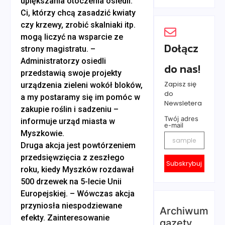
upiększania otoczenia osiedli.
Ci, którzy chcą zasadzić kwiaty
czy krzewy, zrobić skalniaki itp.
mogą liczyć na wsparcie ze
Dołącz
strony magistratu. –
Administratorzy osiedli
do nas!
przedstawią swoje projekty
Zapisz się
urządzenia zieleni wokół bloków,
do
a my postaramy się im pomóc w
Newsletera
zakupie roślin i sadzeniu –
Twój adres
informuje urząd miasta w
e-mail
Myszkowie.
Druga akcja jest powtórzeniem
przedsięwzięcia z zeszłego
Subskrybuj
roku, kiedy Myszków rozdawał
500 drzewek na 5-lecie Unii
Europejskiej. – Wówczas akcja
przyniosła niespodziewane
Archiwum
efekty. Zainteresowanie
gazety