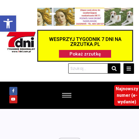
Otwórz pasek narzędzi
WESPRZYJ TYGODNIK 7 DNI NA
ZRZUTKA.PL
Najnowszy
numer (e-
wydanie)