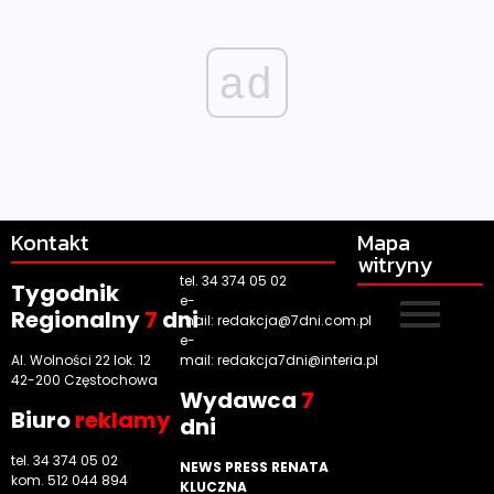
ad
Kontakt
Mapa
witryny
tel. 34 374 05 02
Tygodnik
e-
Regionalny
7
dni
mail:
redakcja@7dni.com.pl
e-
Al. Wolności 22 lok. 12
mail:
redakcja7dni@interia.pl
42-200 Częstochowa
Wyd
awca
7
Biuro
reklamy
dni
tel. 34 374 05 02
NEWS PRESS RENATA
kom. 512 044 894
KLUCZNA