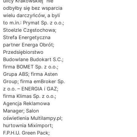
ulicy Krakowskiej“ nie
odbyłby się bez wsparcia
wielu darczyńców, a byli
to m.in.: Prymat Sp. z o.o.;
Stoelzle Częstochowa;
Strefa Energetyczna
partner Energa Obrót;
Przedsiębiorstwo
Budowlane Budokart S.C.;
firma BOMET Sp. z o.o.;
Grupa ABS; firma Asten
Group; firma emBroker Sp.
z o.o. – ENERGIA i GAZ;
firma Klimas Sp. z o.o.;
Agencja Reklamowa
Manager; Salon
oświetlenia Multilampy.pl;
hurtownia Miximport;
F.P.H.U. Green Pack;