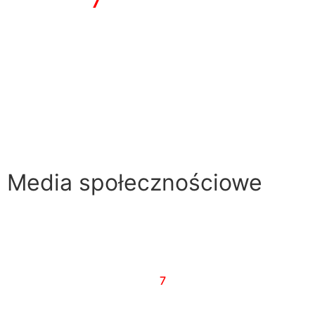
Wyd
awca
7
dni
NEWS PRESS RENATA
KLUCZNA
Al. Wolności 22 lok. 12
42-200 Częstochowa
NIP: 949-163-85-14
tel. 34/374-05-02
mail: redakcja@7dni.com.pl
Media społecznościowe
© 2023 Tygodnik Regionalny
7
dni
Partnerzy:
Serwis drukarek i laptopów Optima-MD