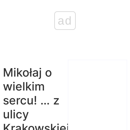
ad
Mikołaj o
wielkim
sercu! … z
ulicy
Krakowskiej