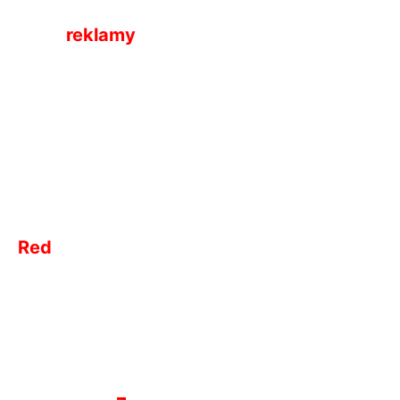
42-200 Częstochowa
Biuro
reklamy
tel. 34 374 05 02
kom. 512 044 894
e-
mail:
marketing7dni@gmail.com
e-
mail:
redakcja7dni@interia.pl
Red
akcja
tel. 34 374 05 02
e-
mail:
redakcja@7dni.com.pl
e-
mail:
redakcja7dni@interia.pl