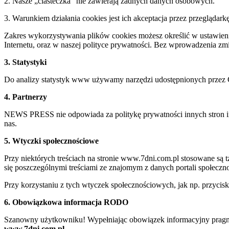
2. Nasze „ciasteczka” nie zawierają żadnych danych osobowych.
3. Warunkiem działania cookies jest ich akceptacja przez przeglądark
Zakres wykorzystywania plików cookies możesz określić w ustawienia
Internetu, oraz w naszej polityce prywatności. Bez wprowadzenia z
3. Statystyki
Do analizy statystyk www używamy narzędzi udostępnionych przez 
4. Partnerzy
NEWS PRESS nie odpowiada za politykę prywatności innych stron inte
nas.
5. Wtyczki społecznościowe
Przy niektórych treściach na stronie www.7dni.com.pl stosowane są
się poszczególnymi treściami ze znajomym z danych portali społeczno
Przy korzystaniu z tych wtyczek społecznościowych, jak np. przycis
6. Obowiązkowa informacja RODO
Szanowny użytkowniku! Wypełniając obowiązek informacyjny pragnie
www.7dni.com.pl.