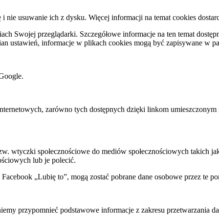
ę i nie usuwanie ich z dysku. Więcej informacji na temat cookies dostar
ch Swojej przeglądarki. Szczegółowe informacje na ten temat dostępne
mian ustawień, informacje w plikach cookies mogą być zapisywane w p
Google.
rnetowych, zarówno tych dostępnych dzięki linkom umieszczonym na na
 tzw. wtyczki społecznościowe do mediów społecznościowych takich j
ściowych lub je polecić.
k Facebook „Lubię to”, mogą zostać pobrane dane osobowe przez te po
my przypomnieć podstawowe informacje z zakresu przetwarzania dany