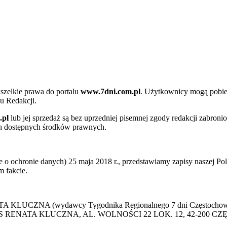
szelkie prawa do portalu
www.7dni.com.pl
. Użytkownicy mogą pobier
u Redakcji.
.pl
lub jej sprzedaż są bez uprzedniej pisemnej zgody redakcji zabroni
ch dostępnych środków prawnych.
 ochronie danych) 25 maja 2018 r., przedstawiamy zapisy naszej Poli
 fakcie.
 KLUCZNA (wydawcy Tygodnika Regionalnego 7 dni Częstochowa) p
 PRESS RENATA KLUCZNA, AL. WOLNOŚCI 22 LOK. 12, 42-200 C