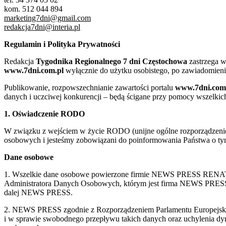
kom. 512 044 894
marketing7dni@gmail.com
redakcja7dni@interia.pl
Regulamin i Polityka Prywatności
Redakcja
Tygodnika Regionalnego 7 dni Częstochowa
zastrzega w
www.7dni.com.pl
wyłącznie do użytku osobistego, po zawiadomieni
Publikowanie, rozpowszechnianie zawartości portalu
www.7dni.com
danych i uczciwej konkurencji – będą ścigane przy pomocy wszelki
1. Oświadczenie RODO
W związku z wejściem w życie RODO (unijne ogólne rozporządzenie o
osobowych i jesteśmy zobowiązani do poinformowania Państwa o tym
Dane osobowe
1. Wszelkie dane osobowe powierzone firmie NEWS PRESS RENATA
Administratora Danych Osobowych, którym jest firma NEWS
dalej NEWS PRESS.
2. NEWS PRESS zgodnie z Rozporządzeniem Parlamentu Europejskie
i w sprawie swobodnego przepływu takich danych oraz uchylenia d