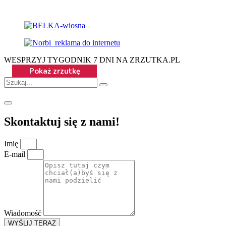
WESPRZYJ TYGODNIK 7 DNI NA ZRZUTKA.PL
Skontaktuj się z nami!
Imię
E-mail
Wiadomość
WYŚLIJ TERAZ