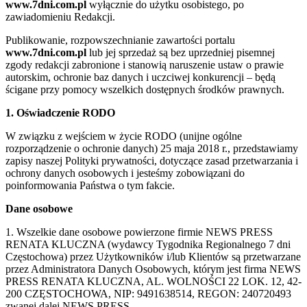
www.7dni.com.pl
wyłącznie do użytku osobistego, po
zawiadomieniu Redakcji.
Publikowanie, rozpowszechnianie zawartości portalu
www.7dni.com.pl
lub jej sprzedaż są bez uprzedniej pisemnej
zgody redakcji zabronione i stanowią naruszenie ustaw o prawie
autorskim, ochronie baz danych i uczciwej konkurencji – będą
ścigane przy pomocy wszelkich dostępnych środków prawnych.
1. Oświadczenie RODO
W związku z wejściem w życie RODO (unijne ogólne
rozporządzenie o ochronie danych) 25 maja 2018 r., przedstawiamy
zapisy naszej Polityki prywatności, dotyczące zasad przetwarzania i
ochrony danych osobowych i jesteśmy zobowiązani do
poinformowania Państwa o tym fakcie.
Dane osobowe
1. Wszelkie dane osobowe powierzone firmie NEWS PRESS
RENATA KLUCZNA (wydawcy Tygodnika Regionalnego 7 dni
Częstochowa) przez Użytkowników i/lub Klientów są przetwarzane
przez Administratora Danych Osobowych, którym jest firma NEWS
PRESS RENATA KLUCZNA, AL. WOLNOŚCI 22 LOK. 12, 42-
200 CZĘSTOCHOWA, NIP: 9491638514, REGON: 240720493
zwanej dalej NEWS PRESS.