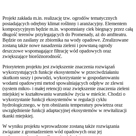
Projekt zakłada m.in. realizację tzw. ogrodów tematycznych
posiadających odrębny klimat roślinny i aranżacyjny. Elementem
kompozycyjnym będzie m.in. wspomniany ciek biegnący przez całą
długość terenów przylegających do Promenady, aż do amfiteatru.
Będzie on zasilany ze zbiornika na wody opadowe. Zrealizowane
zostaną także nowe nasadzenia zieleni i powstaną ogrody
deszczowe wspomagające filtrację wód opadowych oraz
zwiększające bioróżnorodność.
Priorytetem projektu jest zwiększenie znaczenia rozwiązań
wykorzystujących funkcje ekosystemów w przeciwdziałaniu
skutkom suszy i powodzi, wykorzystanie w gospodarowaniu
wodami opadowymi metod spowalniających odpływ ze zlewni
(system mikro- i małej retencji) oraz zwiększenie znaczenia zieleni
miejskiej w kształtowaniu warunków życia w mieście. Chodzi o
wykorzystanie funkcji ekosystemów w regulacji cyklu
hydrologicznego, w tym obniżaniu temperatury powietrza oraz
uwzględnienie funkcji adaptacyjnej ekosystemów w rewitalizacji
tkanki miejskiej.
W wyniku projektu wprowadzone zostaną także rozwiązania
związane z gromadzeniem wód opadowych oraz jej