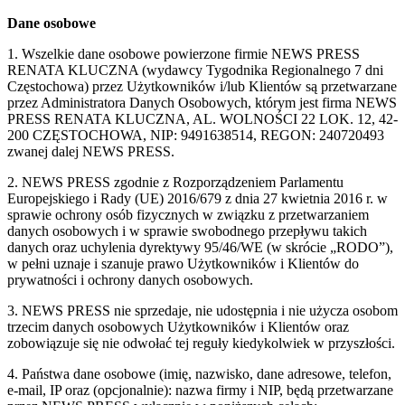
Dane osobowe
1. Wszelkie dane osobowe powierzone firmie NEWS PRESS
RENATA KLUCZNA (wydawcy Tygodnika Regionalnego 7 dni
Częstochowa) przez Użytkowników i/lub Klientów są przetwarzane
przez Administratora Danych Osobowych, którym jest firma NEWS
PRESS RENATA KLUCZNA, AL. WOLNOŚCI 22 LOK. 12, 42-
200 CZĘSTOCHOWA, NIP: 9491638514, REGON: 240720493
zwanej dalej NEWS PRESS.
2. NEWS PRESS zgodnie z Rozporządzeniem Parlamentu
Europejskiego i Rady (UE) 2016/679 z dnia 27 kwietnia 2016 r. w
sprawie ochrony osób fizycznych w związku z przetwarzaniem
danych osobowych i w sprawie swobodnego przepływu takich
danych oraz uchylenia dyrektywy 95/46/WE (w skrócie „RODO”),
w pełni uznaje i szanuje prawo Użytkowników i Klientów do
prywatności i ochrony danych osobowych.
3. NEWS PRESS nie sprzedaje, nie udostępnia i nie użycza osobom
trzecim danych osobowych Użytkowników i Klientów oraz
zobowiązuje się nie odwołać tej reguły kiedykolwiek w przyszłości.
4. Państwa dane osobowe (imię, nazwisko, dane adresowe, telefon,
e-mail, IP oraz (opcjonalnie): nazwa firmy i NIP, będą przetwarzane