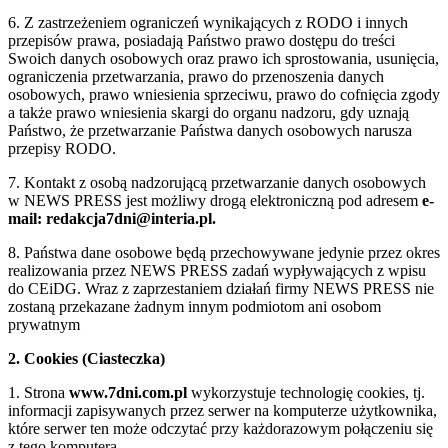
6. Z zastrzeżeniem ograniczeń wynikających z RODO i innych
przepisów prawa, posiadają Państwo prawo dostępu do treści
Swoich danych osobowych oraz prawo ich sprostowania, usunięcia,
ograniczenia przetwarzania, prawo do przenoszenia danych
osobowych, prawo wniesienia sprzeciwu, prawo do cofnięcia zgody
a także prawo wniesienia skargi do organu nadzoru, gdy uznają
Państwo, że przetwarzanie Państwa danych osobowych narusza
przepisy RODO.
7. Kontakt z osobą nadzorującą przetwarzanie danych osobowych
w NEWS PRESS jest możliwy drogą elektroniczną pod adresem
e-
mail: redakcja7dni@interia.pl.
8. Państwa dane osobowe będą przechowywane jedynie przez okres
realizowania przez NEWS PRESS zadań wypływających z wpisu
do CEiDG. Wraz z zaprzestaniem działań firmy NEWS PRESS nie
zostaną przekazane żadnym innym podmiotom ani osobom
prywatnym
2. Cookies (Ciasteczka)
1. Strona
www.7dni.com.pl
wykorzystuje technologię cookies, tj.
informacji zapisywanych przez serwer na komputerze użytkownika,
które serwer ten może odczytać przy każdorazowym połączeniu się
z tego komputera.