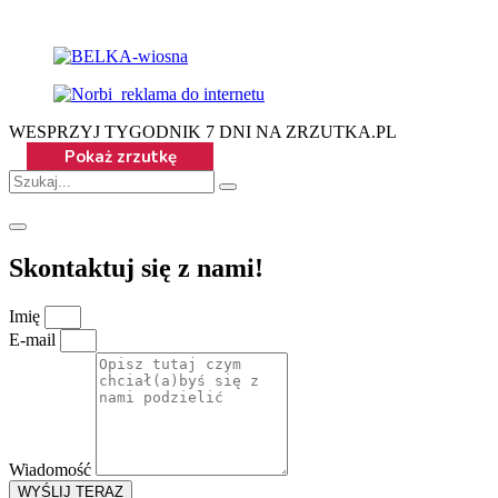
WESPRZYJ TYGODNIK 7 DNI NA ZRZUTKA.PL
Skontaktuj się z nami!
Imię
E-mail
Wiadomość
WYŚLIJ TERAZ