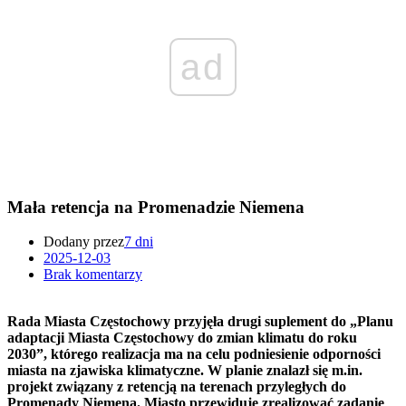
ad
Mała retencja na Promenadzie Niemena
Dodany przez
7 dni
2025-12-03
Brak komentarzy
Rada Miasta Częstochowy przyjęła drugi suplement do „Planu
adaptacji Miasta Częstochowy do zmian klimatu do roku
2030”, którego realizacja ma na celu podniesienie odporności
miasta na zjawiska klimatyczne. W planie znalazł się m.in.
projekt związany z retencją na terenach przyległych do
Promenady Niemena. Miasto przewiduje zrealizować zadanie