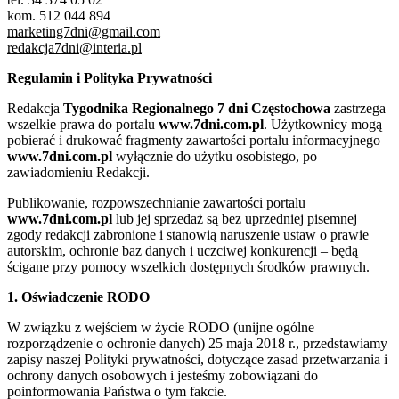
kom. 512 044 894
marketing7dni@gmail.com
redakcja7dni@interia.pl
Regulamin i Polityka Prywatności
Redakcja
Tygodnika Regionalnego 7 dni Częstochowa
zastrzega
wszelkie prawa do portalu
www.7dni.com.pl
. Użytkownicy mogą
pobierać i drukować fragmenty zawartości portalu informacyjnego
www.7dni.com.pl
wyłącznie do użytku osobistego, po
zawiadomieniu Redakcji.
Publikowanie, rozpowszechnianie zawartości portalu
www.7dni.com.pl
lub jej sprzedaż są bez uprzedniej pisemnej
zgody redakcji zabronione i stanowią naruszenie ustaw o prawie
autorskim, ochronie baz danych i uczciwej konkurencji – będą
ścigane przy pomocy wszelkich dostępnych środków prawnych.
1. Oświadczenie RODO
W związku z wejściem w życie RODO (unijne ogólne
rozporządzenie o ochronie danych) 25 maja 2018 r., przedstawiamy
zapisy naszej Polityki prywatności, dotyczące zasad przetwarzania i
ochrony danych osobowych i jesteśmy zobowiązani do
poinformowania Państwa o tym fakcie.