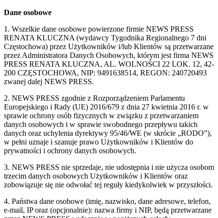
Dane osobowe
1. Wszelkie dane osobowe powierzone firmie NEWS PRESS
RENATA KLUCZNA (wydawcy Tygodnika Regionalnego 7 dni
Częstochowa) przez Użytkowników i/lub Klientów są przetwarzane
przez Administratora Danych Osobowych, którym jest firma NEWS
PRESS RENATA KLUCZNA, AL. WOLNOŚCI 22 LOK. 12, 42-
200 CZĘSTOCHOWA, NIP: 9491638514, REGON: 240720493
zwanej dalej NEWS PRESS.
2. NEWS PRESS zgodnie z Rozporządzeniem Parlamentu
Europejskiego i Rady (UE) 2016/679 z dnia 27 kwietnia 2016 r. w
sprawie ochrony osób fizycznych w związku z przetwarzaniem
danych osobowych i w sprawie swobodnego przepływu takich
danych oraz uchylenia dyrektywy 95/46/WE (w skrócie „RODO”),
w pełni uznaje i szanuje prawo Użytkowników i Klientów do
prywatności i ochrony danych osobowych.
3. NEWS PRESS nie sprzedaje, nie udostępnia i nie użycza osobom
trzecim danych osobowych Użytkowników i Klientów oraz
zobowiązuje się nie odwołać tej reguły kiedykolwiek w przyszłości.
4. Państwa dane osobowe (imię, nazwisko, dane adresowe, telefon,
e-mail, IP oraz (opcjonalnie): nazwa firmy i NIP, będą przetwarzane