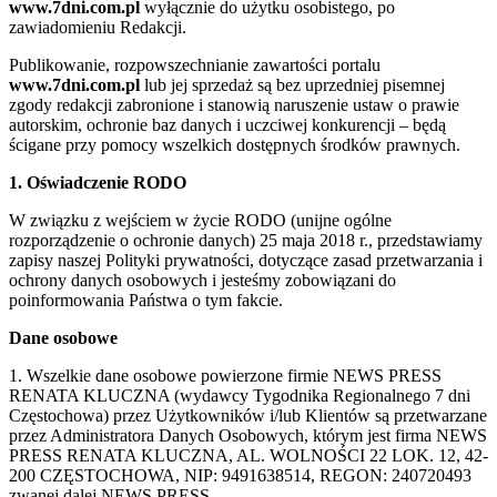
www.7dni.com.pl
wyłącznie do użytku osobistego, po
zawiadomieniu Redakcji.
Publikowanie, rozpowszechnianie zawartości portalu
www.7dni.com.pl
lub jej sprzedaż są bez uprzedniej pisemnej
zgody redakcji zabronione i stanowią naruszenie ustaw o prawie
autorskim, ochronie baz danych i uczciwej konkurencji – będą
ścigane przy pomocy wszelkich dostępnych środków prawnych.
1. Oświadczenie RODO
W związku z wejściem w życie RODO (unijne ogólne
rozporządzenie o ochronie danych) 25 maja 2018 r., przedstawiamy
zapisy naszej Polityki prywatności, dotyczące zasad przetwarzania i
ochrony danych osobowych i jesteśmy zobowiązani do
poinformowania Państwa o tym fakcie.
Dane osobowe
1. Wszelkie dane osobowe powierzone firmie NEWS PRESS
RENATA KLUCZNA (wydawcy Tygodnika Regionalnego 7 dni
Częstochowa) przez Użytkowników i/lub Klientów są przetwarzane
przez Administratora Danych Osobowych, którym jest firma NEWS
PRESS RENATA KLUCZNA, AL. WOLNOŚCI 22 LOK. 12, 42-
200 CZĘSTOCHOWA, NIP: 9491638514, REGON: 240720493
zwanej dalej NEWS PRESS.