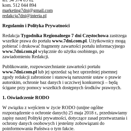
kom. 512 044 894
marketing7dni@gmail.com
redakcja7dni@interia.pl
Regulamin i Polityka Prywatności
Redakcja
Tygodnika Regionalnego 7 dni Częstochowa
zastrzega
wszelkie prawa do portalu
www.7dni.com.pl
. Użytkownicy mogą
pobierać i drukować fragmenty zawartości portalu informacyjnego
www.7dni.com.pl
wyłącznie do użytku osobistego, po
zawiadomieniu Redakcji.
Publikowanie, rozpowszechnianie zawartości portalu
www.7dni.com.pl
lub jej sprzedaż są bez uprzedniej pisemnej
zgody redakcji zabronione i stanowią naruszenie ustaw o prawie
autorskim, ochronie baz danych i uczciwej konkurencji – będą
ścigane przy pomocy wszelkich dostępnych środków prawnych.
1. Oświadczenie RODO
W związku z wejściem w życie RODO (unijne ogólne
rozporządzenie o ochronie danych) 25 maja 2018 r., przedstawiamy
zapisy naszej Polityki prywatności, dotyczące zasad przetwarzania i
ochrony danych osobowych i jesteśmy zobowiązani do
poinformowania Państwa o tym fakcie.