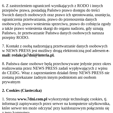
6. Z zastrzeżeniem ograniczeń wynikających z RODO i innych
przepisów prawa, posiadają Państwo prawo dostępu do treści
Swoich danych osobowych oraz prawo ich sprostowania, usunięcia,
ograniczenia przetwarzania, prawo do przenoszenia danych
osobowych, prawo wniesienia sprzeciwu, prawo do cofnięcia zgody
a także prawo wniesienia skargi do organu nadzoru, gdy uznają
Państwo, że przetwarzanie Państwa danych osobowych narusza
przepisy RODO.
7. Kontakt z osobą nadzorującą przetwarzanie danych osobowych
w NEWS PRESS jest możliwy drogą elektroniczną pod adresem
e-
mail: redakcja7dni@interia.pl.
8. Państwa dane osobowe będą przechowywane jedynie przez okres
realizowania przez NEWS PRESS zadań wypływających z wpisu
do CEiDG. Wraz z zaprzestaniem działań firmy NEWS PRESS nie
zostaną przekazane żadnym innym podmiotom ani osobom
prywatnym
2. Cookies (Ciasteczka)
1. Strona
www.7dni.com.pl
wykorzystuje technologię cookies, tj.
informacji zapisywanych przez serwer na komputerze użytkownika,
które serwer ten może odczytać przy każdorazowym połączeniu się
z tego komputera.