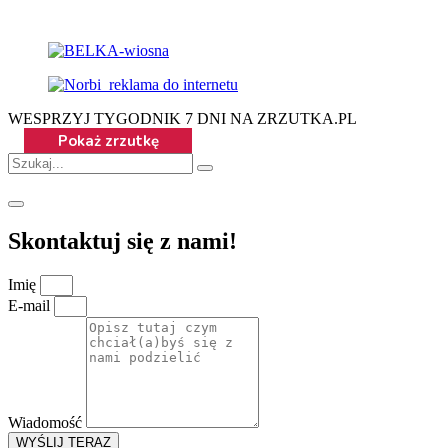
WESPRZYJ TYGODNIK 7 DNI NA ZRZUTKA.PL
Skontaktuj się z nami!
Imię
E-mail
Wiadomość
WYŚLIJ TERAZ