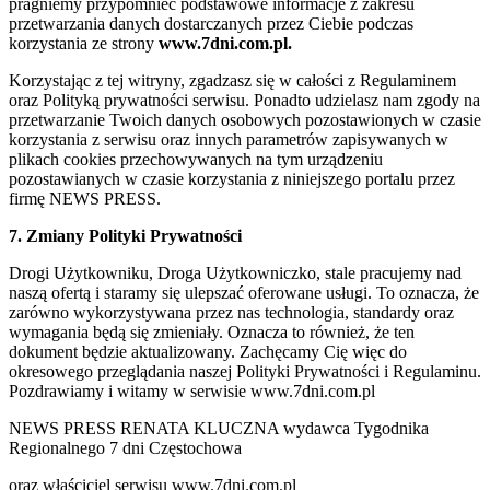
pragniemy przypomnieć podstawowe informacje z zakresu
przetwarzania danych dostarczanych przez Ciebie podczas
korzystania ze strony
www.7dni.com.pl.
Korzystając z tej witryny, zgadzasz się w całości z Regulaminem
oraz Polityką prywatności serwisu. Ponadto udzielasz nam zgody na
przetwarzanie Twoich danych osobowych pozostawionych w czasie
korzystania z serwisu oraz innych parametrów zapisywanych w
plikach cookies przechowywanych na tym urządzeniu
pozostawianych w czasie korzystania z niniejszego portalu przez
firmę NEWS PRESS.
7. Zmiany Polityki Prywatności
Drogi Użytkowniku, Droga Użytkowniczko, stale pracujemy nad
naszą ofertą i staramy się ulepszać oferowane usługi. To oznacza, że
zarówno wykorzystywana przez nas technologia, standardy oraz
wymagania będą się zmieniały. Oznacza to również, że ten
dokument będzie aktualizowany. Zachęcamy Cię więc do
okresowego przeglądania naszej Polityki Prywatności i Regulaminu.
Pozdrawiamy i witamy w serwisie www.7dni.com.pl
NEWS PRESS RENATA KLUCZNA wydawca Tygodnika
Regionalnego 7 dni Częstochowa
oraz właściciel serwisu www.7dni.com.pl