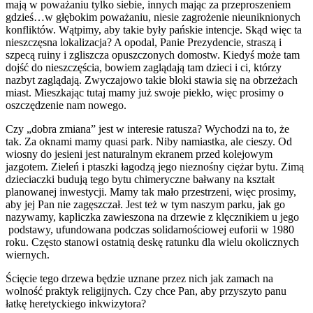
mają w poważaniu tylko siebie, innych mając za przeproszeniem
gdzieś…w głębokim poważaniu, niesie zagrożenie nieuniknionych
konfliktów. Wątpimy, aby takie były pańskie intencje. Skąd więc ta
nieszczęsna lokalizacja? A opodal, Panie Prezydencie, straszą i
szpecą ruiny i zgliszcza opuszczonych domostw. Kiedyś może tam
dojść do nieszczęścia, bowiem zaglądają tam dzieci i ci, którzy
nazbyt zaglądają. Zwyczajowo takie bloki stawia się na obrzeżach
miast. Mieszkając tutaj mamy już swoje piekło, więc prosimy o
oszczędzenie nam nowego.
Czy „dobra zmiana” jest w interesie ratusza? Wychodzi na to, że
tak. Za oknami mamy quasi park. Niby namiastka, ale cieszy. Od
wiosny do jesieni jest naturalnym ekranem przed kolejowym
jazgotem. Zieleń i ptaszki łagodzą jego nieznośny ciężar bytu. Zimą
dzieciaczki budują tego bytu chimeryczne bałwany na kształt
planowanej inwestycji. Mamy tak mało przestrzeni, więc prosimy,
aby jej Pan nie zagęszczał. Jest też w tym naszym parku, jak go
nazywamy, kapliczka zawieszona na drzewie z klęcznikiem u jego
podstawy, ufundowana podczas solidarnościowej euforii w 1980
roku. Często stanowi ostatnią deskę ratunku dla wielu okolicznych
wiernych.
Ścięcie tego drzewa będzie uznane przez nich jak zamach na
wolność praktyk religijnych. Czy chce Pan, aby przyszyto panu
łatkę heretyckiego inkwizytora?