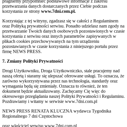
pragniemy przypomnieć podstawowe informacje z zakresu
przetwarzania danych dostarczanych przez Ciebie podczas
korzystania ze strony
www.7dni.com.pl.
Korzystając z tej witryny, zgadzasz się w całości z Regulaminem
oraz Polityką prywatności serwisu. Ponadto udzielasz nam zgody na
przetwarzanie Twoich danych osobowych pozostawionych w czasie
korzystania z serwisu oraz innych parametrów zapisywanych w
plikach cookies przechowywanych na tym urządzeniu
pozostawianych w czasie korzystania z niniejszego portalu przez
firmę NEWS PRESS.
7. Zmiany Polityki Prywatności
Drogi Użytkowniku, Droga Użytkowniczko, stale pracujemy nad
naszą ofertą i staramy się ulepszać oferowane usługi. To oznacza, że
zarówno wykorzystywana przez nas technologia, standardy oraz
wymagania będą się zmieniały. Oznacza to również, że ten
dokument będzie aktualizowany. Zachęcamy Cię więc do
okresowego przeglądania naszej Polityki Prywatności i Regulaminu.
Pozdrawiamy i witamy w serwisie www.7dni.com.pl
NEWS PRESS RENATA KLUCZNA wydawca Tygodnika
Regionalnego 7 dni Częstochowa
oraz właściciel serwisu www.7dni.com.pl