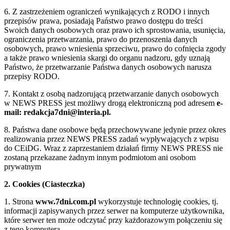
6. Z zastrzeżeniem ograniczeń wynikających z RODO i innych
przepisów prawa, posiadają Państwo prawo dostępu do treści
Swoich danych osobowych oraz prawo ich sprostowania, usunięcia,
ograniczenia przetwarzania, prawo do przenoszenia danych
osobowych, prawo wniesienia sprzeciwu, prawo do cofnięcia zgody
a także prawo wniesienia skargi do organu nadzoru, gdy uznają
Państwo, że przetwarzanie Państwa danych osobowych narusza
przepisy RODO.
7. Kontakt z osobą nadzorującą przetwarzanie danych osobowych
w NEWS PRESS jest możliwy drogą elektroniczną pod adresem
e-
mail: redakcja7dni@interia.pl.
8. Państwa dane osobowe będą przechowywane jedynie przez okres
realizowania przez NEWS PRESS zadań wypływających z wpisu
do CEiDG. Wraz z zaprzestaniem działań firmy NEWS PRESS nie
zostaną przekazane żadnym innym podmiotom ani osobom
prywatnym
2. Cookies (Ciasteczka)
1. Strona
www.7dni.com.pl
wykorzystuje technologię cookies, tj.
informacji zapisywanych przez serwer na komputerze użytkownika,
które serwer ten może odczytać przy każdorazowym połączeniu się
z tego komputera.