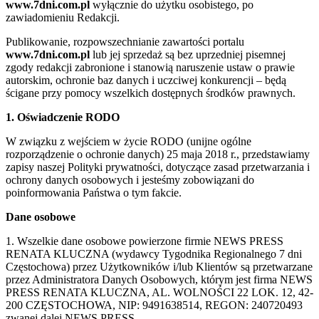
www.7dni.com.pl
wyłącznie do użytku osobistego, po
zawiadomieniu Redakcji.
Publikowanie, rozpowszechnianie zawartości portalu
www.7dni.com.pl
lub jej sprzedaż są bez uprzedniej pisemnej
zgody redakcji zabronione i stanowią naruszenie ustaw o prawie
autorskim, ochronie baz danych i uczciwej konkurencji – będą
ścigane przy pomocy wszelkich dostępnych środków prawnych.
1. Oświadczenie RODO
W związku z wejściem w życie RODO (unijne ogólne
rozporządzenie o ochronie danych) 25 maja 2018 r., przedstawiamy
zapisy naszej Polityki prywatności, dotyczące zasad przetwarzania i
ochrony danych osobowych i jesteśmy zobowiązani do
poinformowania Państwa o tym fakcie.
Dane osobowe
1. Wszelkie dane osobowe powierzone firmie NEWS PRESS
RENATA KLUCZNA (wydawcy Tygodnika Regionalnego 7 dni
Częstochowa) przez Użytkowników i/lub Klientów są przetwarzane
przez Administratora Danych Osobowych, którym jest firma NEWS
PRESS RENATA KLUCZNA, AL. WOLNOŚCI 22 LOK. 12, 42-
200 CZĘSTOCHOWA, NIP: 9491638514, REGON: 240720493
zwanej dalej NEWS PRESS.