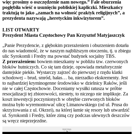
więc prosimy o oszczędzenie nam nowego.” Fale oburzenia
pogłębiła wieść o usunięciu pobliskiej kapliczki. Mieszkańcy
traktują to jako „zamach na wolność praktyk religijnych”, a
prezydenta nazywają „heretyckim inkwizytorem”.
LIST OTWARTY
Prezydent Miasta Częstochowy Pan Krzysztof Matyjaszczyk
„Panie Prezydencie, z głębokim przerażeniem i oburzeniem dotarła
do nas wiadomość, że w naszym najbliższym otoczeniu, tj. u zbiegu
ulic Syrokomli i Fredry ma powstać budynek socjalny TBS.
Z przerażeniem:
bowiem mieszkamy w pobliżu tzw. czerwonych
bloków hutniczych. Co się tam dzieje, opowiada metaforycznie
dantejskie piekło. Wystarczy zajrzeć do pierwszej z rzędu klatki
schodowej – brud, smród, hałas… ba, nierzadko ekskrementy. Jest
to najbardziej kryminogenne środowisko w dzielnicy Raków, jeśli
nie w całej Częstochowie. Doceniamy wysiłki ratusza w próbie
resocjalizacji tej zbiorowości, niestety, to niczego nie implikuje. Za
koszt inwestycji poczynionych w obrębie czerwonych bloków
można było wyremontować ulicę Limanowskiego (od ul. Prusa do
skrzyżowania z ul. Okrzei), na której łamie się resory lub utwardzić
ul. Syrokomli i Fredry, które zimą czy podczas ulewnych deszczów
są wręcz nieprzejezdne.
REKLAMA