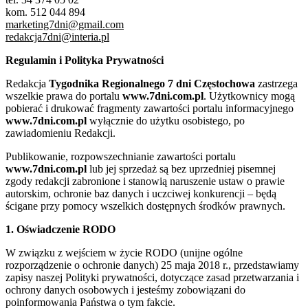
kom. 512 044 894
marketing7dni@gmail.com
redakcja7dni@interia.pl
Regulamin i Polityka Prywatności
Redakcja
Tygodnika Regionalnego 7 dni Częstochowa
zastrzega
wszelkie prawa do portalu
www.7dni.com.pl
. Użytkownicy mogą
pobierać i drukować fragmenty zawartości portalu informacyjnego
www.7dni.com.pl
wyłącznie do użytku osobistego, po
zawiadomieniu Redakcji.
Publikowanie, rozpowszechnianie zawartości portalu
www.7dni.com.pl
lub jej sprzedaż są bez uprzedniej pisemnej
zgody redakcji zabronione i stanowią naruszenie ustaw o prawie
autorskim, ochronie baz danych i uczciwej konkurencji – będą
ścigane przy pomocy wszelkich dostępnych środków prawnych.
1. Oświadczenie RODO
W związku z wejściem w życie RODO (unijne ogólne
rozporządzenie o ochronie danych) 25 maja 2018 r., przedstawiamy
zapisy naszej Polityki prywatności, dotyczące zasad przetwarzania i
ochrony danych osobowych i jesteśmy zobowiązani do
poinformowania Państwa o tym fakcie.