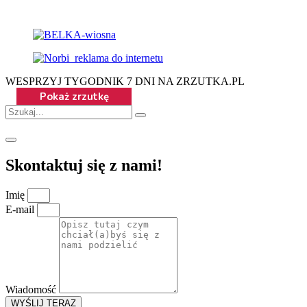
WESPRZYJ TYGODNIK 7 DNI NA ZRZUTKA.PL
Skontaktuj się z nami!
Imię
E-mail
Wiadomość
WYŚLIJ TERAZ