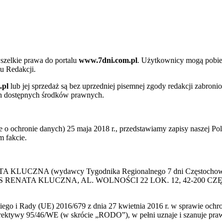
szelkie prawa do portalu
www.7dni.com.pl
. Użytkownicy mogą pobier
u Redakcji.
.pl
lub jej sprzedaż są bez uprzedniej pisemnej zgody redakcji zabroni
ch dostępnych środków prawnych.
 ochronie danych) 25 maja 2018 r., przedstawiamy zapisy naszej Poli
 fakcie.
 KLUCZNA (wydawcy Tygodnika Regionalnego 7 dni Częstochowa) p
 PRESS RENATA KLUCZNA, AL. WOLNOŚCI 22 LOK. 12, 42-200 C
go i Rady (UE) 2016/679 z dnia 27 kwietnia 2016 r. w sprawie ochr
yrektywy 95/46/WE (w skrócie „RODO”), w pełni uznaje i szanuje pr