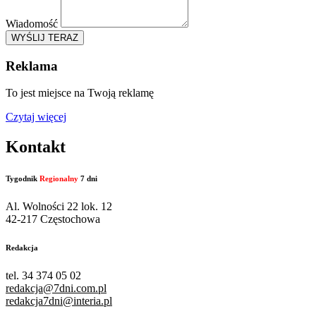
Wiadomość
WYŚLIJ TERAZ
Reklama
To jest miejsce na Twoją reklamę
Czytaj więcej
Kontakt
Tygodnik
Regionalny
7 dni
Al. Wolności 22 lok. 12
42-217 Częstochowa
Redakcja
tel. 34 374 05 02
redakcja@7dni.com.pl
redakcja7dni@interia.pl