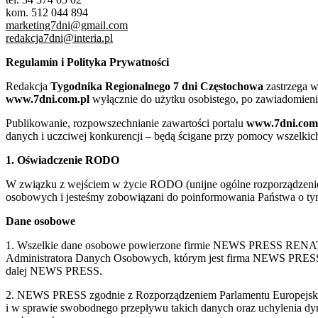
kom. 512 044 894
marketing7dni@gmail.com
redakcja7dni@interia.pl
Regulamin i Polityka Prywatności
Redakcja
Tygodnika Regionalnego 7 dni Częstochowa
zastrzega w
www.7dni.com.pl
wyłącznie do użytku osobistego, po zawiadomieni
Publikowanie, rozpowszechnianie zawartości portalu
www.7dni.com
danych i uczciwej konkurencji – będą ścigane przy pomocy wszelki
1. Oświadczenie RODO
W związku z wejściem w życie RODO (unijne ogólne rozporządzenie o
osobowych i jesteśmy zobowiązani do poinformowania Państwa o tym
Dane osobowe
1. Wszelkie dane osobowe powierzone firmie NEWS PRESS RENATA
Administratora Danych Osobowych, którym jest firma NEWS
dalej NEWS PRESS.
2. NEWS PRESS zgodnie z Rozporządzeniem Parlamentu Europejskie
i w sprawie swobodnego przepływu takich danych oraz uchylenia d