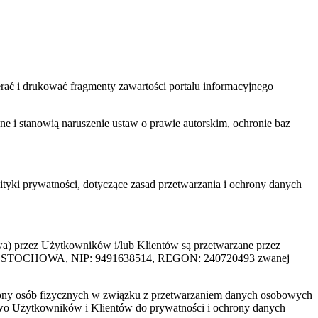
ać i drukować fragmenty zawartości portalu informacyjnego
one i stanowią naruszenie ustaw o prawie autorskim, ochronie baz
tyki prywatności, dotyczące zasad przetwarzania i ochrony danych
rzez Użytkowników i/lub Klientów są przetwarzane przez
ZĘSTOCHOWA, NIP: 9491638514, REGON: 240720493 zwanej
ony osób fizycznych w związku z przetwarzaniem danych osobowych
awo Użytkowników i Klientów do prywatności i ochrony danych