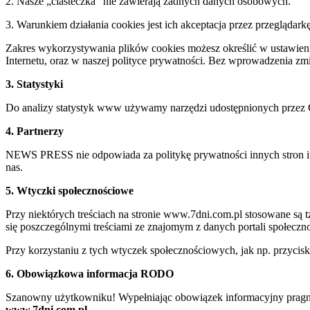
2. Nasze „ciasteczka” nie zawierają żadnych danych osobowych.
3. Warunkiem działania cookies jest ich akceptacja przez przeglądark
Zakres wykorzystywania plików cookies możesz określić w ustawienia
Internetu, oraz w naszej polityce prywatności. Bez wprowadzenia z
3. Statystyki
Do analizy statystyk www używamy narzędzi udostępnionych przez 
4. Partnerzy
NEWS PRESS nie odpowiada za politykę prywatności innych stron inte
nas.
5. Wtyczki społecznościowe
Przy niektórych treściach na stronie www.7dni.com.pl stosowane są
się poszczególnymi treściami ze znajomym z danych portali społeczno
Przy korzystaniu z tych wtyczek społecznościowych, jak np. przycis
6. Obowiązkowa informacja RODO
Szanowny użytkowniku! Wypełniając obowiązek informacyjny pragnie
www.7dni.com.pl.