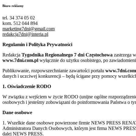
Biuro reklamy
tel. 34 374 05 02
kom. 512 044 894
marketing7dni@gmail.com
redakcja7dni@interia.pl
Regulamin i Polityka Prywatności
Redakcja
Tygodnika Regionalnego 7 dni Częstochowa
zastrzega w
www.7dni.com.pl
wyłącznie do użytku osobistego, po zawiadomieni
Publikowanie, rozpowszechnianie zawartości portalu
www.7dni.com
danych i uczciwej konkurencji – będą ścigane przy pomocy wszelki
1. Oświadczenie RODO
W związku z wejściem w życie RODO (unijne ogólne rozporządzenie o
osobowych i jesteśmy zobowiązani do poinformowania Państwa o tym
Dane osobowe
1. Wszelkie dane osobowe powierzone firmie NEWS PRESS RENATA
Administratora Danych Osobowych, którym jest firma NEWS
dalej NEWS PRESS.