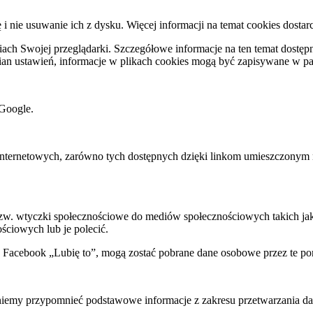
ę i nie usuwanie ich z dysku. Więcej informacji na temat cookies dostar
ch Swojej przeglądarki. Szczegółowe informacje na ten temat dostępne
mian ustawień, informacje w plikach cookies mogą być zapisywane w p
Google.
rnetowych, zarówno tych dostępnych dzięki linkom umieszczonym na na
 tzw. wtyczki społecznościowe do mediów społecznościowych takich j
ściowych lub je polecić.
k Facebook „Lubię to”, mogą zostać pobrane dane osobowe przez te po
my przypomnieć podstawowe informacje z zakresu przetwarzania dany