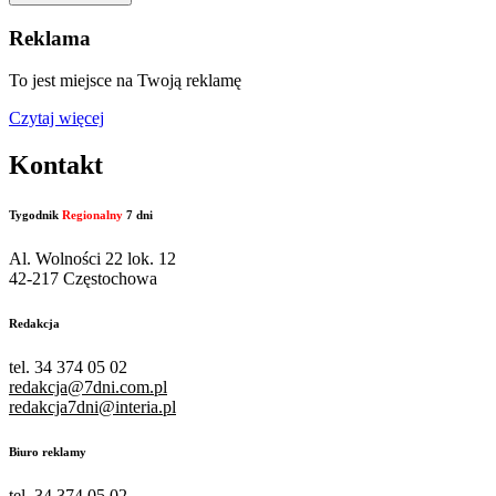
Reklama
To jest miejsce na Twoją reklamę
Czytaj więcej
Kontakt
Tygodnik
Regionalny
7 dni
Al. Wolności 22 lok. 12
42-217 Częstochowa
Redakcja
tel. 34 374 05 02
redakcja@7dni.com.pl
redakcja7dni@interia.pl
Biuro reklamy
tel. 34 374 05 02