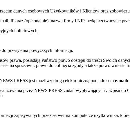
trzecim danych osobowych Użytkowników i Klientów oraz zobowiązuje s
e-mail, IP oraz (opcjonalnie): nazwa firmy i NIP, będą przetwarzane
yjnych i ofertowych,
 do przesyłania powyższych informacji.
sów prawa, posiadają Państwo prawo dostępu do treści Swoich danych
sienia sprzeciwu, prawo do cofnięcia zgody a także prawo wniesienia
w NEWS PRESS jest możliwy drogą elektroniczną pod adresem
e-mail:
s realizowania przez NEWS PRESS zadań wypływających z wpisu do 
ym
nformacji zapisywanych przez serwer na komputerze użytkownika, któr