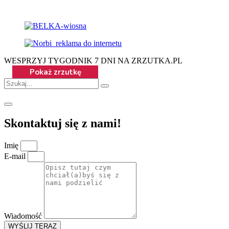
WESPRZYJ TYGODNIK 7 DNI NA ZRZUTKA.PL
Skontaktuj się z nami!
Imię
E-mail
Wiadomość
WYŚLIJ TERAZ