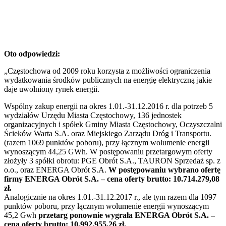
Oto odpowiedzi:
„Częstochowa od 2009 roku korzysta z możliwości ograniczenia
wydatkowania środków publicznych na energię elektryczną jakie
daje uwolniony rynek energii.
Wspólny zakup energii na okres 1.01.-31.12.2016 r. dla potrzeb 5
wydziałów Urzędu Miasta Częstochowy, 136 jednostek
organizacyjnych i spółek Gminy Miasta Częstochowy, Oczyszczalni
Ścieków Warta S.A. oraz Miejskiego Zarządu Dróg i Transportu.
(razem 1069 punktów poboru), przy łącznym wolumenie energii
wynoszącym 44,25 GWh. W postępowaniu przetargowym oferty
złożyły 3 spółki obrotu: PGE Obrót S.A., TAURON Sprzedaż sp. z
o.o., oraz ENERGA Obrót S.A.
W postępowaniu wybrano ofertę
firmy ENERGA Obrót S.A. – cena oferty brutto: 10.714.279,08
zł.
Analogicznie na okres 1.01.-31.12.2017 r., ale tym razem dla 1097
punktów poboru, przy łącznym wolumenie energii wynoszącym
45,2 Gwh
przetarg ponownie wygrała ENERGA Obrót S.A. –
cena oferty brutto: 10.992.955,26 zł.