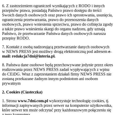
6. Z zastrzeżeniem ograniczeń wynikających z RODO i innych
przepisów prawa, posiadają Państwo prawo dostępu do treści
Swoich danych osobowych oraz prawo ich sprostowania, usunięcia,
ograniczenia przetwarzania, prawo do przenoszenia danych
osobowych, prawo wniesienia sprzeciwu, prawo do cofnięcia zgody
a także prawo wniesienia skargi do organu nadzoru, gdy uznają
Państwo, że przetwarzanie Państwa danych osobowych narusza
przepisy RODO.
7. Kontakt z osobą nadzorującą przetwarzanie danych osobowych
w NEWS PRESS jest możliwy drogą elektroniczną pod adresem
e-
mail: redakcja7dni@interia.pl.
8. Państwa dane osobowe będą przechowywane jedynie przez okres
realizowania przez NEWS PRESS zadań wypływających z wpisu
do CEiDG. Wraz z zaprzestaniem działań firmy NEWS PRESS nie
zostaną przekazane żadnym innym podmiotom ani osobom
prywatnym
2. Cookies (Ciasteczka)
1. Strona
www.7dni.com.pl
wykorzystuje technologię cookies, tj.
informacji zapisywanych przez serwer na komputerze użytkownika,
które serwer ten może odczytać przy każdorazowym połączeniu się
z tego komputera.