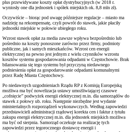
plus przewidywane koszty opłat dystrybucyjnych (w 2018 r.
wyniosły one dla jednostek i spółek miejskich ok. 8,8 mln zł).
Oczywiście – biorąc pod uwagę późniejsze regulacje – miasto ma
nadzieję na rekompensatę, czyli powrót do stawek, jakie płaciły
jednostki miejskie w połowie ubiegłego roku.
Wzrost stawek opłat za media zawsze wpływa bezpośrednio lub
pośrednio na koszty ponoszone zarówno przez firmy, podmioty
publiczne, jak i samych mieszkańców. Wzrost cen energii
elektrycznej na pewno jest jednym z wielu czynników wzrostu
kosztów systemu gospodarowania odpadami w Częstochowie. Brak
bilansowania się tego systemu był przyczyną niedawnego
podniesienia opłat za gospodarowanie odpadami komunalnymi
przez Radę Miasta Częstochowy.
Po niedawnych uzgodnieniach Rządu RP z Komisją Europejską
możliwa ma być nowelizacja ustawy umożliwiającej czasowe
„cofnięcie” podwyżek energii elektrycznej m.in. dla samorządów do
stawek z połowy ub. roku. Następnie niezbędne jest wydanie
ministerialnych rozporządzeń wykonawczych. Według zapowiedzi
przedstawicieli administracji rządowej korekta cen i faktur z tytułu
zakupu energii elektrycznej m.in. dla jednostek miejskich możliwa
ma być od sierpnia. Samorząd oczekuje na realizację tych
zapowiedzi przez tegorocznego dostawcę energii i