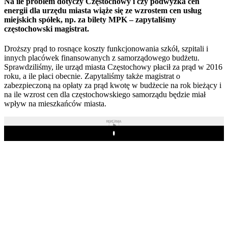
Na ile problem dotyczy Częstochowy i czy podwyżka cen
energii dla urzędu miasta wiąże się ze wzrostem cen usług
miejskich spółek, np. za bilety MPK – zapytaliśmy
częstochowski magistrat.
Droższy prąd to rosnące koszty funkcjonowania szkół, szpitali i
innych placówek finansowanych z samorządowego budżetu.
Sprawdziliśmy, ile urząd miasta Częstochowy płacił za prąd w 2016
roku, a ile płaci obecnie. Zapytaliśmy także magistrat o
zabezpieczoną na opłaty za prąd kwotę w budżecie na rok bieżący i
na ile wzrost cen dla częstochowskiego samorządu będzie miał
wpływ na mieszkańców miasta.
REKLAMA
Play