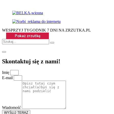
WESPRZYJ TYGODNIK 7 DNI NA ZRZUTKA.PL
Skontaktuj się z nami!
Imię
E-mail
Wiadomość
WYŚLIJ TERAZ