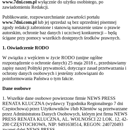
www.7dni.com.pl
wyłącznie do użytku osobistego, po
zawiadomieniu Redakcji.
Publikowanie, rozpowszechnianie zawartości portalu
www.7dni.com.pl
lub jej sprzedaż są bez uprzedniej pisemnej
zgody redakcji zabronione i stanowią naruszenie ustaw o prawie
autorskim, ochronie baz danych i uczciwej konkurencji – będą
ścigane przy pomocy wszelkich dostępnych środków prawnych.
1. Oświadczenie RODO
W związku z wejściem w życie RODO (unijne ogólne
rozporządzenie o ochronie danych) 25 maja 2018 r., przedstawiamy
zapisy naszej Polityki prywatności, dotyczące zasad przetwarzania i
ochrony danych osobowych i jesteśmy zobowiązani do
poinformowania Państwa o tym fakcie.
Dane osobowe
1. Wszelkie dane osobowe powierzone firmie NEWS PRESS
RENATA KLUCZNA (wydawcy Tygodnika Regionalnego 7 dni
Częstochowa) przez Użytkowników i/lub Klientów są przetwarzane
przez Administratora Danych Osobowych, którym jest firma NEWS
PRESS RENATA KLUCZNA, AL. WOLNOŚCI 22 LOK. 12, 42-
200 CZĘSTOCHOWA, NIP: 9491638514, REGON: 240720493
zwanej dalej NEWS PRESS.