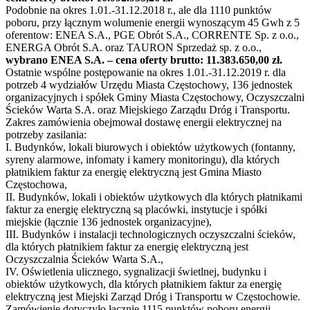
Podobnie na okres 1.01.-31.12.2018 r., ale dla 1110 punktów
poboru, przy łącznym wolumenie energii wynoszącym 45 Gwh z 5
oferentow: ENEA S.A., PGE Obrót S.A., CORRENTE Sp. z o.o.,
ENERGA Obrót S.A. oraz TAURON Sprzedaż sp. z o.o.,
wybrano ENEA S.A. – cena oferty brutto: 11.383.650,00 zł.
Ostatnie wspólne postępowanie na okres 1.01.-31.12.2019 r. dla
potrzeb 4 wydziałów Urzędu Miasta Częstochowy, 136 jednostek
organizacyjnych i spółek Gminy Miasta Częstochowy, Oczyszczalni
Ścieków Warta S.A. oraz Miejskiego Zarządu Dróg i Transportu.
Zakres zamówienia obejmował dostawę energii elektrycznej na
potrzeby zasilania:
I. Budynków, lokali biurowych i obiektów użytkowych (fontanny,
syreny alarmowe, infomaty i kamery monitoringu), dla których
płatnikiem faktur za energię elektryczną jest Gmina Miasto
Częstochowa,
II. Budynków, lokali i obiektów użytkowych dla których płatnikami
faktur za energię elektryczną są placówki, instytucje i spółki
miejskie (łącznie 136 jednostek organizacyjne),
III. Budynków i instalacji technologicznych oczyszczalni ścieków,
dla których płatnikiem faktur za energię elektryczną jest
Oczyszczalnia Ścieków Warta S.A.,
IV. Oświetlenia ulicznego, sygnalizacji świetlnej, budynku i
obiektów użytkowych, dla których płatnikiem faktur za energię
elektryczną jest Miejski Zarząd Dróg i Transportu w Częstochowie.
Zamówienie dotyczyło łącznie 1115 punktów poboru energii