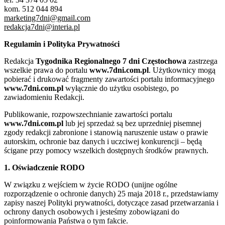
kom. 512 044 894
marketing7dni@gmail.com
redakcja7dni@interia.pl
Regulamin i Polityka Prywatności
Redakcja
Tygodnika Regionalnego 7 dni Częstochowa
zastrzega
wszelkie prawa do portalu
www.7dni.com.pl
. Użytkownicy mogą
pobierać i drukować fragmenty zawartości portalu informacyjnego
www.7dni.com.pl
wyłącznie do użytku osobistego, po
zawiadomieniu Redakcji.
Publikowanie, rozpowszechnianie zawartości portalu
www.7dni.com.pl
lub jej sprzedaż są bez uprzedniej pisemnej
zgody redakcji zabronione i stanowią naruszenie ustaw o prawie
autorskim, ochronie baz danych i uczciwej konkurencji – będą
ścigane przy pomocy wszelkich dostępnych środków prawnych.
1. Oświadczenie RODO
W związku z wejściem w życie RODO (unijne ogólne
rozporządzenie o ochronie danych) 25 maja 2018 r., przedstawiamy
zapisy naszej Polityki prywatności, dotyczące zasad przetwarzania i
ochrony danych osobowych i jesteśmy zobowiązani do
poinformowania Państwa o tym fakcie.