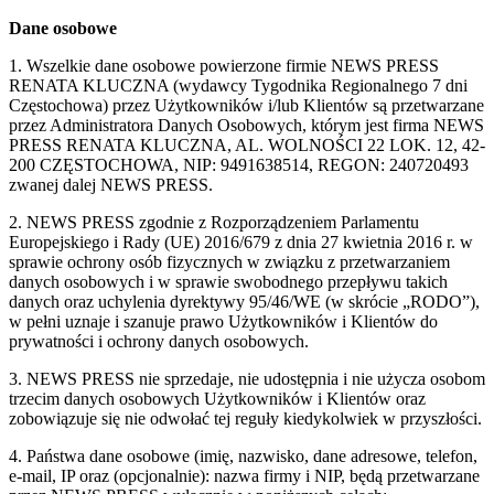
Dane osobowe
1. Wszelkie dane osobowe powierzone firmie NEWS PRESS
RENATA KLUCZNA (wydawcy Tygodnika Regionalnego 7 dni
Częstochowa) przez Użytkowników i/lub Klientów są przetwarzane
przez Administratora Danych Osobowych, którym jest firma NEWS
PRESS RENATA KLUCZNA, AL. WOLNOŚCI 22 LOK. 12, 42-
200 CZĘSTOCHOWA, NIP: 9491638514, REGON: 240720493
zwanej dalej NEWS PRESS.
2. NEWS PRESS zgodnie z Rozporządzeniem Parlamentu
Europejskiego i Rady (UE) 2016/679 z dnia 27 kwietnia 2016 r. w
sprawie ochrony osób fizycznych w związku z przetwarzaniem
danych osobowych i w sprawie swobodnego przepływu takich
danych oraz uchylenia dyrektywy 95/46/WE (w skrócie „RODO”),
w pełni uznaje i szanuje prawo Użytkowników i Klientów do
prywatności i ochrony danych osobowych.
3. NEWS PRESS nie sprzedaje, nie udostępnia i nie użycza osobom
trzecim danych osobowych Użytkowników i Klientów oraz
zobowiązuje się nie odwołać tej reguły kiedykolwiek w przyszłości.
4. Państwa dane osobowe (imię, nazwisko, dane adresowe, telefon,
e-mail, IP oraz (opcjonalnie): nazwa firmy i NIP, będą przetwarzane