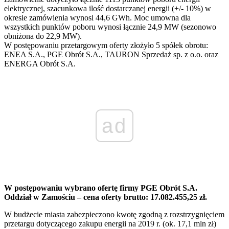
elektrycznej, szacunkowa ilość dostarczanej energii (+/- 10%) w
okresie zamówienia wynosi 44,6 GWh. Moc umowna dla
wszystkich punktów poboru wynosi łącznie 24,9 MW (sezonowo
obniżona do 22,9 MW).
W postępowaniu przetargowym oferty złożyło 5 spółek obrotu:
ENEA S.A., PGE Obrót S.A., TAURON Sprzedaż sp. z o.o. oraz
ENERGA Obrót S.A.
ad
W postępowaniu wybrano ofertę firmy PGE Obrót S.A.
Oddział w Zamościu – cena oferty brutto: 17.082.455,25 zł.
W budżecie miasta zabezpieczono kwotę zgodną z rozstrzygnięciem
przetargu dotyczącego zakupu energii na 2019 r. (ok. 17,1 mln zł)