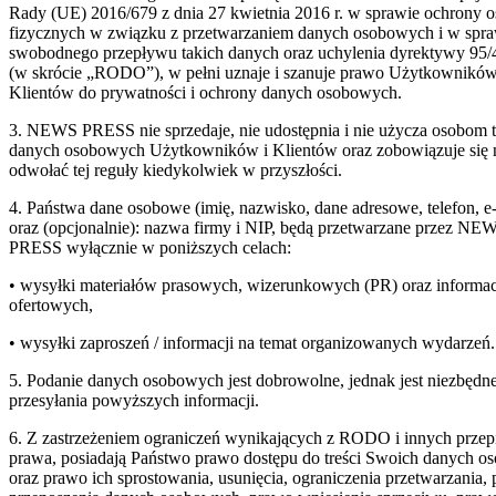
Rady (UE) 2016/679 z dnia 27 kwietnia 2016 r. w sprawie ochrony 
fizycznych w związku z przetwarzaniem danych osobowych i w spr
swobodnego przepływu takich danych oraz uchylenia dyrektywy 95
(w skrócie „RODO”), w pełni uznaje i szanuje prawo Użytkowników
Klientów do prywatności i ochrony danych osobowych.
3. NEWS PRESS nie sprzedaje, nie udostępnia i nie użycza osobom 
danych osobowych Użytkowników i Klientów oraz zobowiązuje się 
odwołać tej reguły kiedykolwiek w przyszłości.
4. Państwa dane osobowe (imię, nazwisko, dane adresowe, telefon, e-
oraz (opcjonalnie): nazwa firmy i NIP, będą przetwarzane przez NE
PRESS wyłącznie w poniższych celach:
• wysyłki materiałów prasowych, wizerunkowych (PR) oraz informac
ofertowych,
• wysyłki zaproszeń / informacji na temat organizowanych wydarzeń.
5. Podanie danych osobowych jest dobrowolne, jednak jest niezbędn
przesyłania powyższych informacji.
6. Z zastrzeżeniem ograniczeń wynikających z RODO i innych prze
prawa, posiadają Państwo prawo dostępu do treści Swoich danych 
oraz prawo ich sprostowania, usunięcia, ograniczenia przetwarzania,