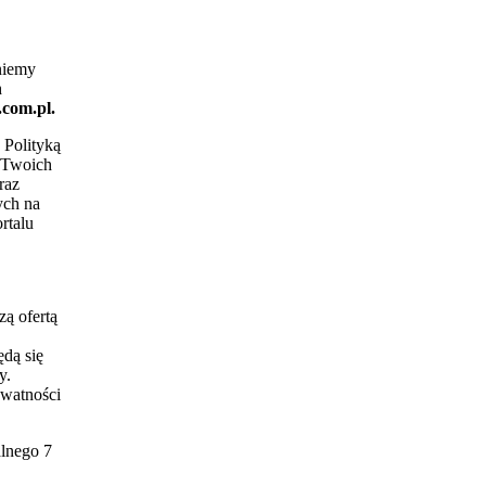
niemy
h
com.pl.
 Polityką
e Twoich
raz
ych na
rtalu
ą ofertą
dą się
y.
ywatności
nego 7