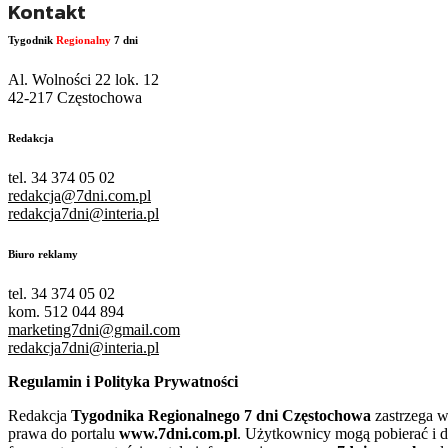
Kontakt
Tygodnik
Regionalny
7 dni
Al. Wolności 22 lok. 12
42-217 Częstochowa
Redakcja
tel. 34 374 05 02
redakcja@7dni.com.pl
redakcja7dni@interia.pl
Biuro reklamy
tel. 34 374 05 02
kom. 512 044 894
marketing7dni@gmail.com
redakcja7dni@interia.pl
Regulamin i Polityka Prywatności
Redakcja
Tygodnika Regionalnego 7 dni Częstochowa
zastrzega w
prawa do portalu
www.7dni.com.pl
. Użytkownicy mogą pobierać i 