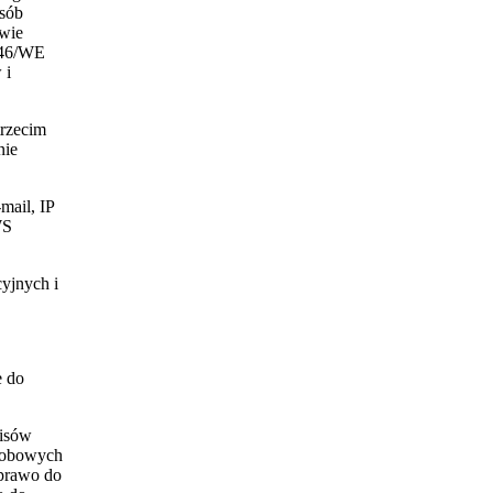
osób
awie
/46/WE
 i
trzecim
nie
mail, IP
WS
yjnych i
e do
pisów
osobowych
 prawo do