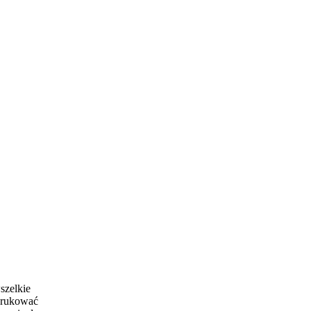
szelkie
drukować