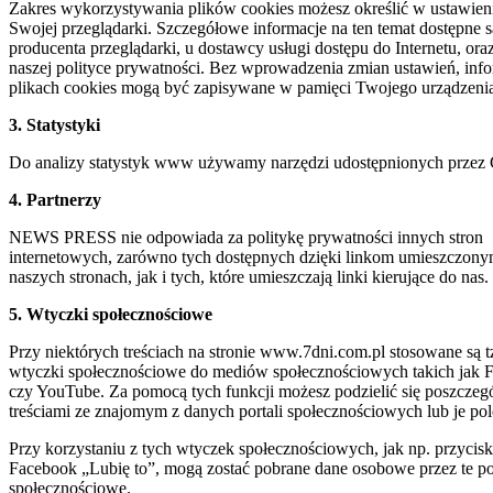
Zakres wykorzystywania plików cookies możesz określić w ustawien
Swojej przeglądarki. Szczegółowe informacje na ten temat dostępne s
producenta przeglądarki, u dostawcy usługi dostępu do Internetu, ora
naszej polityce prywatności. Bez wprowadzenia zmian ustawień, inf
plikach cookies mogą być zapisywane w pamięci Twojego urządzeni
3. Statystyki
Do analizy statystyk www używamy narzędzi udostępnionych przez 
4. Partnerzy
NEWS PRESS nie odpowiada za politykę prywatności innych stron
internetowych, zarówno tych dostępnych dzięki linkom umieszczony
naszych stronach, jak i tych, które umieszczają linki kierujące do nas.
5. Wtyczki społecznościowe
Przy niektórych treściach na stronie www.7dni.com.pl stosowane są t
wtyczki społecznościowe do mediów społecznościowych takich jak 
czy YouTube. Za pomocą tych funkcji możesz podzielić się poszczeg
treściami ze znajomym z danych portali społecznościowych lub je pol
Przy korzystaniu z tych wtyczek społecznościowych, jak np. przycisk
Facebook „Lubię to”, mogą zostać pobrane dane osobowe przez te po
społecznościowe.