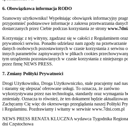
6. Obowiązkowa informacja RODO
Szanowny użytkowniku! Wypełniając obowiązek informacyjny prag
przypomnieć podstawowe informacje z zakresu przetwarzania danyc
dostarczanych przez Ciebie podczas korzystania ze strony
www.7dni.
Korzystając z tej witryny, zgadzasz się w całości z Regulaminem oraz
prywatności serwisu. Ponadto udzielasz nam zgody na przetwarzani
danych osobowych pozostawionych w czasie korzystania z serwisu o
innych parametrów zapisywanych w plikach cookies przechowywan
tym urządzeniu pozostawianych w czasie korzystania z niniejszego po
przez firmę NEWS PRESS.
7. Zmiany Polityki Prywatności
Drogi Użytkowniku, Droga Użytkowniczko, stale pracujemy nad nasz
i staramy się ulepszać oferowane usługi. To oznacza, że zarówno
wykorzystywana przez nas technologia, standardy oraz wymagania bę
zmieniały. Oznacza to również, że ten dokument będzie aktualizowan
Zachęcamy Cię więc do okresowego przeglądania naszej Polityki Pr
i Regulaminu. Pozdrawiamy i witamy w serwisie www.7dni.com.pl
NEWS PRESS RENATA KLUCZNA wydawca Tygodnika Regional
dni Częstochowa