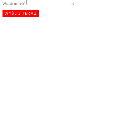
Wiadomość
WYŚLIJ TERAZ
Reklama
To jest miejsce na Twoją reklamę
Czytaj więcej