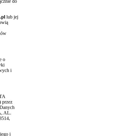
cznie do
.pl
lub jej
nowią
dków
e o
yki
wych i
ATA
 przez
 Danych
, AL.
514,
ego i