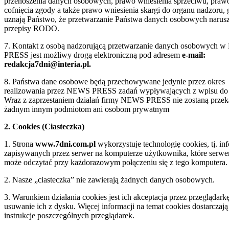
przenoszenia danych osobowych, prawo wniesienia sprzeciwu, praw
cofnięcia zgody a także prawo wniesienia skargi do organu nadzoru,
uznają Państwo, że przetwarzanie Państwa danych osobowych narus
przepisy RODO.
7. Kontakt z osobą nadzorującą przetwarzanie danych osobowych
PRESS jest możliwy drogą elektroniczną pod adresem
e-mail:
redakcja7dni@interia.pl.
8. Państwa dane osobowe będą przechowywane jedynie przez okres
realizowania przez NEWS PRESS zadań wypływających z wpisu d
Wraz z zaprzestaniem działań firmy NEWS PRESS nie zostaną prze
żadnym innym podmiotom ani osobom prywatnym
2. Cookies (Ciasteczka)
1. Strona
www.7dni.com.pl
wykorzystuje technologię cookies, tj. in
zapisywanych przez serwer na komputerze użytkownika, które serwer
może odczytać przy każdorazowym połączeniu się z tego komputera.
2. Nasze „ciasteczka” nie zawierają żadnych danych osobowych.
3. Warunkiem działania cookies jest ich akceptacja przez przeglądarkę
usuwanie ich z dysku. Więcej informacji na temat cookies dostarczają
instrukcje poszczególnych przeglądarek.