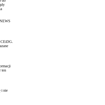
o do
 gdy
za
 w NEWS
o CEiDG.
kazane
formacji
 ten
 i nie