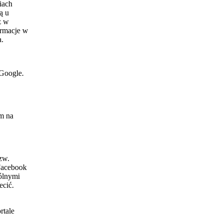
iach
ą u
z w
ormacje w
a.
Google.
m na
zw.
Facebook
ólnymi
ecić.
rtale