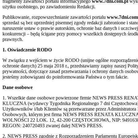
fragmenty zawartości portalu informacyjnego
www.7dni.com.pl
wyłą
użytku osobistego, po zawiadomieniu Redakcji.
Publikowanie, rozpowszechnianie zawartości portalu
www.7dni.com
sprzedaż są bez uprzedniej pisemnej zgody redakcji zabronione i sta
naruszenie ustaw o prawie autorskim, ochronie baz danych i uczciwej
konkurencji – będą ścigane przy pomocy wszelkich dostępnych śro
prawnych.
1. Oświadczenie RODO
W związku z wejściem w życie RODO (unijne ogólne rozporządzeni
ochronie danych) 25 maja 2018 r., przedstawiamy zapisy naszej Polit
prywatności, dotyczące zasad przetwarzania i ochrony danych osobo
jesteśmy zobowiązani do poinformowania Państwa o tym fakcie.
Dane osobowe
1. Wszelkie dane osobowe powierzone firmie NEWS PRESS REN
KLUCZNA (wydawcy Tygodnika Regionalnego 7 dni Częstochowa)
Użytkowników i/lub Klientów są przetwarzane przez Administratora
Osobowych, którym jest firma NEWS PRESS RENATA KLUCZNA
WOLNOŚCI 22 LOK. 12, 42-200 CZĘSTOCHOWA, NIP: 9491638
REGON: 240720493 zwanej dalej NEWS PRESS.
2. NEWS PRESS zgodnie z Rozporządzeniem Parlamentu Europejski