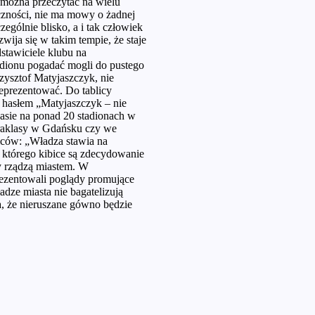
 można przeczytać na wielu
czności, nie ma mowy o żadnej
zególnie blisko, a i tak człowiek
zwija się w takim tempie, że staje
dstawiciele klubu na
dionu pogadać mogli do pustego
rzysztof Matyjaszczyk, nie
eprezentować. Do tablicy
z hasłem „Matyjaszczyk – nie
zasie na ponad 20 stadionach w
straklasy w Gdańsku czy we
iców: „Władza stawia na
b, którego kibice są zdecydowanie
y rządzą miastem. W
rezentowali poglądy promujące
adze miasta nie bagatelizują
a, że nieruszane gówno będzie