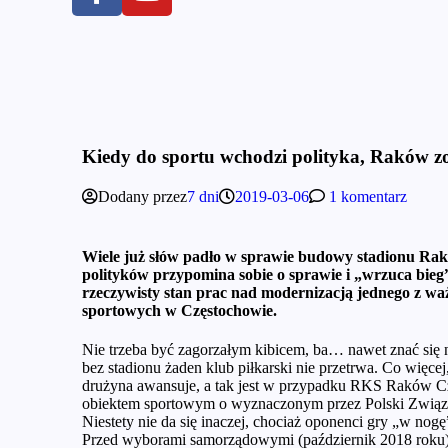
Kiedy do sportu wchodzi polityka, Raków zo
Dodany przez
7 dni
2019-03-06
1 komentarz
Wiele już słów padło w sprawie budowy stadionu Rako
polityków przypomina sobie o sprawie i „wrzuca bieg
rzeczywisty stan prac nad modernizacją jednego z wa
sportowych w Częstochowie.
Nie trzeba być zagorzałym kibicem, ba… nawet znać się n
bez stadionu żaden klub piłkarski nie przetrwa. Co więcej, 
drużyna awansuje, a tak jest w przypadku RKS Raków 
obiektem sportowym o wyznaczonym przez Polski Związek
Niestety nie da się inaczej, chociaż oponenci gry „w nogę
Przed wyborami samorządowymi (październik 2018 roku)