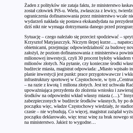
Żaden z polityków nie zataja faktu, że ministerstwo łas
został człowiek PiS-u. Wielu, zwłaszcza z lewicy, twier
ograniczenia dofinansowania przez ministerstwo wcale nie 
wydarzeń nakłada się postawa ekskandydata na prezydent
dziś nikt nie wymaga dotrzymania danego przed przegr
Sytuację – czego należało się przecież spodziewać – spry
Krzysztof Matyjaszczyk. Niczym ślepej kurze…, napatoc
obietnicami, przejmując odpowiedzialność za budowę no
założył, że poziom dofinansowania z ministerstwa powini
milionowej inwestycji, czyli 30 procent byłoby wkładem
milionów złotych. Na pytanie, czy konieczne środki włas
budżecie miasta, magistrat odpowiada: „Miasto wpisało i
planie inwestycji jest punkt: prace przygotowawcze i w
infrastruktury sportowej w Częstochowie, w tym „Centr
– na razie z kwotą 1 miliona złotych. Jest też uchwała Ra
upoważniająca prezydenta do złożenia wniosku i zawiera
środków na odpowiedni wkład własny miasta (…).” Innym
zabezpieczonych w budżecie środków własnych, by po do
początku więc, władze Częstochowy wiedziały, że stadio
czasie – nie wybudują. Co więcej, magistrat zażądał wyżs
początku deklarowało, więc teraz winę za brak nowego s
na ministerstwo. Jakież to wygodne…