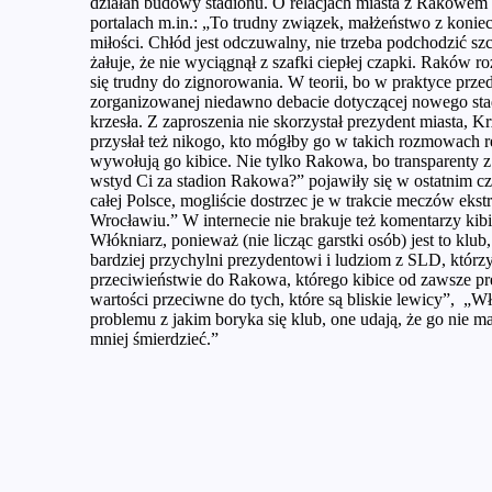
działań budowy stadionu. O relacjach miasta z Rakowem
portalach m.in.: „To trudny związek, małżeństwo z konie
miłości. Chłód jest odczuwalny, nie trzeba podchodzić szc
żałuje, że nie wyciągnął z szafki ciepłej czapki. Raków ro
się trudny do zignorowania. W teorii, bo w praktyce prze
zorganizowanej niedawno debacie dotyczącej nowego sta
krzesła. Z zaproszenia nie skorzystał prezydent miasta, K
przysłał też nikogo, kto mógłby go w takich rozmowach r
wywołują go kibice. Nie tylko Rakowa, bo transparenty 
wstyd Ci za stadion Rakowa?” pojawiły się w ostatnim c
całej Polsce, mogliście dostrzec je w trakcie meczów ek
Wrocławiu.” W internecie nie brakuje też komentarzy kib
Włókniarz, ponieważ (nie licząc garstki osób) jest to klu
bardziej przychylni prezydentowi i ludziom z SLD, którz
przeciwieństwie do Rakowa, którego kibice od zawsze p
wartości przeciwne do tych, które są bliskie lewicy”, „Wł
problemu z jakim boryka się klub, one udają, że go nie m
mniej śmierdzieć.”