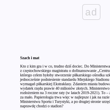
ad
Szach i mat
Kto z kim gra i w co, trudno dziś dociec. Do Ministerstwa 
z częstochowskiego magistratu o dofinansowanie „Centr
którego celem byłoby stworzenie piłkarskiego ośrodka szk
jednocześnie podniesienie standardu Miejskiego Stadion
wymagań piłkarskiej Ekstraklasy. Zdaniem miasta budow
wydatek rzędu prawie 40 milionów złotych. Ministerstwo d
rozłożeniem na 3 roczne raty (w latach 2019-2021). To 
za mało. Papierologia trwa więc w najlepsze i jak na razie
Ministerstwu Sportu i Turystyki, a po drugiej stronie ur
naprawdę chodzi o stadion?