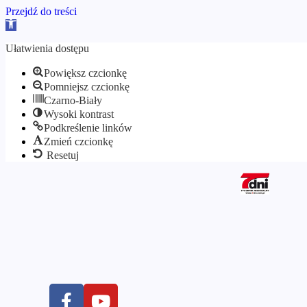
Przejdź do treści
Otwórz
pasek
narzędzi
Ułatwienia dostępu
Powiększ czcionkę
Pomniejsz czcionkę
Czarno-Biały
Wysoki kontrast
Podkreślenie linków
Zmień czcionkę
Resetuj