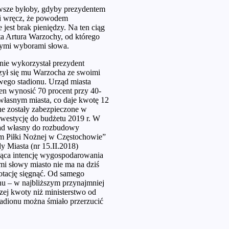
kawsze byłoby, gdyby prezydentem
dzi wręcz, że powodem
jest brak pieniędzy. Na ten ciąg
a Artura Warzochy, od którego
anymi wyborami słowa.
tnie wykorzystał prezydent
zył się mu Warzocha ze swoimi
wego stadionu. Urząd miasta
en wynosić 70 procent przy 40-
 własnym miasta, co daje kwotę 12
ne zostały zabezpieczone w
nwestycję do budżetu 2019 r. W
kład własny do rozbudowy
um Piłki Nożnej w Częstochowie”
dy Miasta (nr 15.II.2018)
jąca intencję wygospodarowania
i słowy miasto nie ma na dziś
tację sięgnąć. Od samego
nu – w najbliższym przynajmniej
zej kwoty niż ministerstwo od
tadionu można śmiało przerzucić