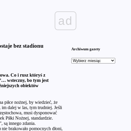
ad
staje bez stadionu
Archiwum gazety
wa. Co i rusz któryś z
”… wsteczny, bo tym jest
żniejszych obiektów
a piłce nożnej, by wiedzieć, że
im dalej w las, tym trudniej. Jeśli
Częstochowa, musi dysponować
 Piłki Nożnej, standardzie.
”, są innego zdania.
 nie brakowało pomocnych dłoni,