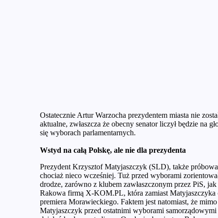
Ostatecznie Artur Warzocha prezydentem miasta nie został
aktualne, zwłaszcza że obecny senator liczył będzie na g
się wyborach parlamentarnych.
Wstyd na całą Polskę, ale nie dla prezydenta
Prezydent Krzysztof Matyjaszczyk (SLD), także próbował
chociaż nieco wcześniej. Tuż przed wyborami zorientował 
drodze, zarówno z klubem zawłaszczonym przez PiS, jak 
Rakowa firmą X-KOM.PL, która zamiast Matyjaszczyka ch
premiera Morawieckiego. Faktem jest natomiast, że mimo
Matyjaszczyk przed ostatnimi wyborami samorządowymi z