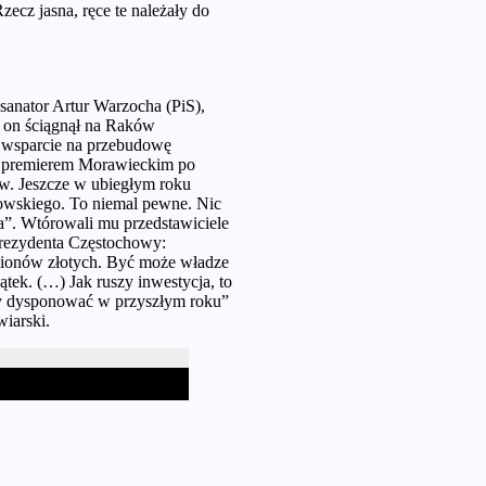
ecz jasna, ręce te należały do
sanator Artur Warzocha (PiS),
 on ściągnął na Raków
we wsparcie na przebudowę
 z premierem Morawieckim po
. Jeszcze w ubiegłym roku
nowskiego. To niemal pewne. Nic
”. Wtórowali mu przedstawiciele
prezydenta Częstochowy:
lionów złotych. Być może władze
zątek. (…) Jak ruszy inwestycja, to
my dysponować w przyszłym roku”
wiarski.