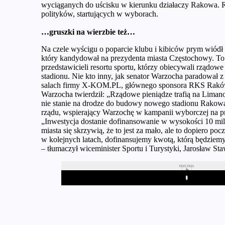
wyciąganych do uścisku w kierunku działaczy Rakowa. Rz
polityków, startujących w wyborach.
…gruszki na wierzbie też…
Na czele wyścigu o poparcie klubu i kibiców prym wiódł 
który kandydował na prezydenta miasta Częstochowy. To
przedstawicieli resortu sportu, którzy obiecywali rządo
stadionu. Nie kto inny, jak senator Warzocha paradował
salach firmy X-KOM.PL, głównego sponsora RKS Raków
Warzocha twierdził: „Rządowe pieniądze trafią na Lima
nie stanie na drodze do budowy nowego stadionu Rakowa
rządu, wspierający Warzochę w kampanii wyborczej na 
„Inwestycja dostanie dofinansowanie w wysokości 10 mi
miasta się skrzywią, że to jest za mało, ale to dopiero poc
w kolejnych latach, dofinansujemy kwotą, którą będzie
– tłumaczył wiceminister Sportu i Turystyki, Jarosław Sta
REKLAMA
Play