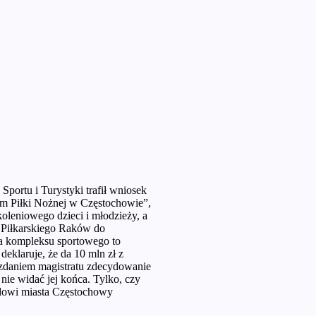
Sportu i Turystyki trafił wniosek
um Piłki Nożnej w Częstochowie”,
oleniowego dzieci i młodzieży, a
u Piłkarskiego Raków do
a kompleksu sportowego to
eklaruje, że da 10 mln zł z
– zdaniem magistratu zdecydowanie
 nie widać jej końca. Tylko, czy
zędowi miasta Częstochowy