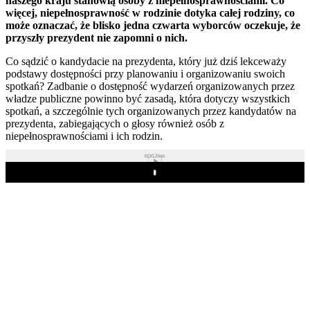
naszego kraju stanowią osoby z niepełnosprawnościami. Co
więcej, niepełnosprawność w rodzinie dotyka całej rodziny, co
może oznaczać, że blisko jedna czwarta wyborców oczekuje, że
przyszły prezydent nie zapomni o nich.
Co sądzić o kandydacie na prezydenta, który już dziś lekceważy
podstawy dostępności przy planowaniu i organizowaniu swoich
spotkań? Zadbanie o dostępność wydarzeń organizowanych przez
władze publiczne powinno być zasadą, która dotyczy wszystkich
spotkań, a szczególnie tych organizowanych przez kandydatów na
prezydenta, zabiegających o głosy również osób z
niepełnosprawnościami i ich rodzin.
REKLAMA
Play