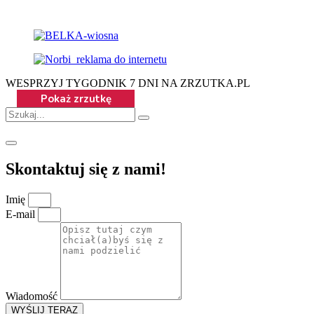
WESPRZYJ TYGODNIK 7 DNI NA ZRZUTKA.PL
Skontaktuj się z nami!
Imię
E-mail
Wiadomość
WYŚLIJ TERAZ