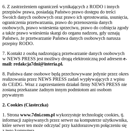
6. Z zastrzeżeniem ograniczeń wynikających z RODO i innych
przepisów prawa, posiadają Państwo prawo dostępu do treści
Swoich danych osobowych oraz prawo ich sprostowania, usunięcia,
ograniczenia przetwarzania, prawo do przenoszenia danych
osobowych, prawo wniesienia sprzeciwu, prawo do cofnięcia zgody
a także prawo wniesienia skargi do organu nadzoru, gdy uznają
Państwo, że przetwarzanie Państwa danych osobowych narusza
przepisy RODO.
7. Kontakt z osobą nadzorującą przetwarzanie danych osobowych
w NEWS PRESS jest możliwy drogą elektroniczną pod adresem
e-
mail: redakcja7dni@interia.pl.
8. Państwa dane osobowe będą przechowywane jedynie przez okres
realizowania przez NEWS PRESS zadań wypływających z wpisu
do CEiDG. Wraz z zaprzestaniem działań firmy NEWS PRESS nie
zostaną przekazane żadnym innym podmiotom ani osobom
prywatnym
2. Cookies (Ciasteczka)
1. Strona
www.7dni.com.pl
wykorzystuje technologię cookies, tj.
informacji zapisywanych przez serwer na komputerze użytkownika,
które serwer ten może odczytać przy każdorazowym połączeniu się
z tego komputera.