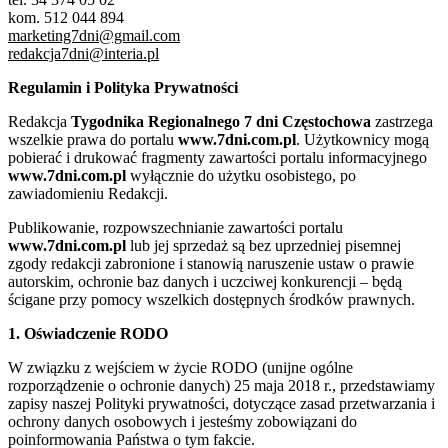
kom. 512 044 894
marketing7dni@gmail.com
redakcja7dni@interia.pl
Regulamin i Polityka Prywatności
Redakcja
Tygodnika Regionalnego 7 dni Częstochowa
zastrzega
wszelkie prawa do portalu
www.7dni.com.pl
. Użytkownicy mogą
pobierać i drukować fragmenty zawartości portalu informacyjnego
www.7dni.com.pl
wyłącznie do użytku osobistego, po
zawiadomieniu Redakcji.
Publikowanie, rozpowszechnianie zawartości portalu
www.7dni.com.pl
lub jej sprzedaż są bez uprzedniej pisemnej
zgody redakcji zabronione i stanowią naruszenie ustaw o prawie
autorskim, ochronie baz danych i uczciwej konkurencji – będą
ścigane przy pomocy wszelkich dostępnych środków prawnych.
1. Oświadczenie RODO
W związku z wejściem w życie RODO (unijne ogólne
rozporządzenie o ochronie danych) 25 maja 2018 r., przedstawiamy
zapisy naszej Polityki prywatności, dotyczące zasad przetwarzania i
ochrony danych osobowych i jesteśmy zobowiązani do
poinformowania Państwa o tym fakcie.