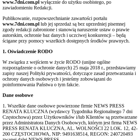
www.7dni.com.pl
wyłącznie do użytku osobistego, po
zawiadomieniu Redakcji.
Publikowanie, rozpowszechnianie zawartości portalu
www.7dni.com.pl
lub jej sprzedaż są bez uprzedniej pisemnej
zgody redakcji zabronione i stanowią naruszenie ustaw o prawie
autorskim, ochronie baz danych i uczciwej konkurencji – będą
ścigane przy pomocy wszelkich dostępnych środków prawnych.
1. Oświadczenie RODO
W związku z wejściem w życie RODO (unijne ogólne
rozporządzenie o ochronie danych) 25 maja 2018 r., przedstawiamy
zapisy naszej Polityki prywatności, dotyczące zasad przetwarzania i
ochrony danych osobowych i jesteśmy zobowiązani do
poinformowania Państwa o tym fakcie.
Dane osobowe
1. Wszelkie dane osobowe powierzone firmie NEWS PRESS
RENATA KLUCZNA (wydawcy Tygodnika Regionalnego 7 dni
Częstochowa) przez Użytkowników i/lub Klientów są przetwarzane
przez Administratora Danych Osobowych, którym jest firma NEWS
PRESS RENATA KLUCZNA, AL. WOLNOŚCI 22 LOK. 12, 42-
200 CZĘSTOCHOWA, NIP: 9491638514, REGON: 240720493
zwanej dalej NEWS PRESS.