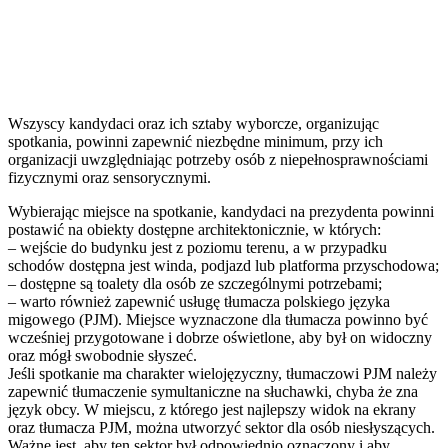
Wszyscy kandydaci oraz ich sztaby wyborcze, organizując
spotkania, powinni zapewnić niezbędne minimum, przy ich
organizacji uwzględniając potrzeby osób z niepełnosprawnościami
fizycznymi oraz sensorycznymi.
Wybierając miejsce na spotkanie, kandydaci na prezydenta powinni
postawić na obiekty dostępne architektonicznie, w których:
– wejście do budynku jest z poziomu terenu, a w przypadku
schodów dostępna jest winda, podjazd lub platforma przyschodowa;
– dostępne są toalety dla osób ze szczególnymi potrzebami;
– warto również zapewnić usługę tłumacza polskiego języka
migowego (PJM). Miejsce wyznaczone dla tłumacza powinno być
wcześniej przygotowane i dobrze oświetlone, aby był on widoczny
oraz mógł swobodnie słyszeć.
Jeśli spotkanie ma charakter wielojęzyczny, tłumaczowi PJM należy
zapewnić tłumaczenie symultaniczne na słuchawki, chyba że zna
język obcy. W miejscu, z którego jest najlepszy widok na ekrany
oraz tłumacza PJM, można utworzyć sektor dla osób niesłyszących.
Ważne jest, aby ten sektor był odpowiednio oznaczony i aby