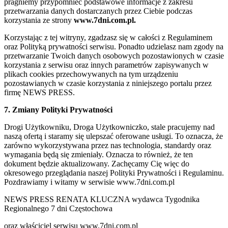
pragniemy przypomnieć podstawowe informacje z zakresu
przetwarzania danych dostarczanych przez Ciebie podczas
korzystania ze strony
www.7dni.com.pl.
Korzystając z tej witryny, zgadzasz się w całości z Regulaminem
oraz Polityką prywatności serwisu. Ponadto udzielasz nam zgody na
przetwarzanie Twoich danych osobowych pozostawionych w czasie
korzystania z serwisu oraz innych parametrów zapisywanych w
plikach cookies przechowywanych na tym urządzeniu
pozostawianych w czasie korzystania z niniejszego portalu przez
firmę NEWS PRESS.
7. Zmiany Polityki Prywatności
Drogi Użytkowniku, Droga Użytkowniczko, stale pracujemy nad
naszą ofertą i staramy się ulepszać oferowane usługi. To oznacza, że
zarówno wykorzystywana przez nas technologia, standardy oraz
wymagania będą się zmieniały. Oznacza to również, że ten
dokument będzie aktualizowany. Zachęcamy Cię więc do
okresowego przeglądania naszej Polityki Prywatności i Regulaminu.
Pozdrawiamy i witamy w serwisie www.7dni.com.pl
NEWS PRESS RENATA KLUCZNA wydawca Tygodnika
Regionalnego 7 dni Częstochowa
oraz właściciel serwisu www.7dni.com.pl