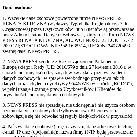
Dane osobowe
1. Wszelkie dane osobowe powierzone firmie NEWS PRESS
RENATA KLUCZNA (wydawcy Tygodnika Regionalnego 7 dni
Częstochowa) przez Użytkowników i/lub Klientów są przetwarzane
przez Administratora Danych Osobowych, którym jest firma NEWS
PRESS RENATA KLUCZNA, AL. WOLNOŚCI 22 LOK. 12, 42-
200 CZĘSTOCHOWA, NIP: 9491638514, REGON: 240720493
zwanej dalej NEWS PRESS.
2. NEWS PRESS zgodnie z Rozporządzeniem Parlamentu
Europejskiego i Rady (UE) 2016/679 z dnia 27 kwietnia 2016 r. w
sprawie ochrony osób fizycznych w związku z przetwarzaniem
danych osobowych i w sprawie swobodnego przepływu takich
danych oraz uchylenia dyrektywy 95/46/WE (w skrócie „RODO”),
w pełni uznaje i szanuje prawo Użytkowników i Klientów do
prywatności i ochrony danych osobowych.
3. NEWS PRESS nie sprzedaje, nie udostępnia i nie użycza osobom
trzecim danych osobowych Użytkowników i Klientów oraz
zobowiązuje się nie odwołać tej reguły kiedykolwiek w przyszłości.
4. Państwa dane osobowe (imię, nazwisko, dane adresowe, telefon,
e-mail, IP oraz (opcjonalnie): nazwa firmy i NIP, będą przetwarzane