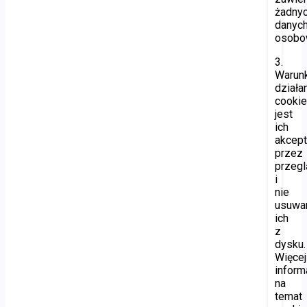
żadny
danyc
osobo
3.
Warun
działa
cooki
jest
ich
akcept
przez
przegl
i
nie
usuwa
ich
z
dysku.
Więcej
inform
na
temat