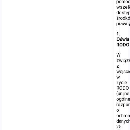
pomoc
wszel
dostę
środk
prawny
1.
Oświa
RODO
W
związ
z
wejśc
w
życie
RODO
(unijne
ogóln
rozpo
o
ochron
danych
25