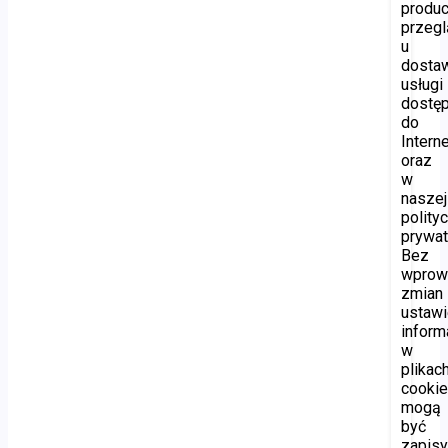
produ
przegl
u
dosta
usługi
dostę
do
Interne
oraz
w
naszej
polity
prywat
Bez
wprow
zmian
ustawi
inform
w
plikac
cooki
mogą
być
zapis