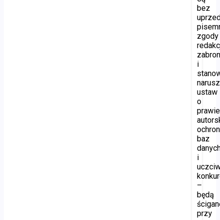
bez
uprzed
pisem
zgody
redakc
zabro
i
stano
narusz
ustaw
o
prawi
autors
ochron
baz
danyc
i
uczciw
konkur
–
będą
ścigan
przy