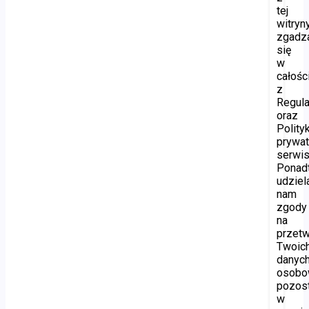
tej
witryny
zgadz
się
w
całośc
z
Regul
oraz
Polity
prywat
serwis
Ponad
udziel
nam
zgody
na
przetw
Twoic
danyc
osobo
pozos
w