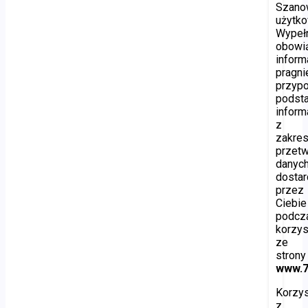
Szano
użytko
Wypełn
obowi
inform
pragn
przyp
podst
inform
z
zakre
przetw
danyc
dosta
przez
Ciebie
podcz
korzys
ze
strony
www.7
Korzys
z