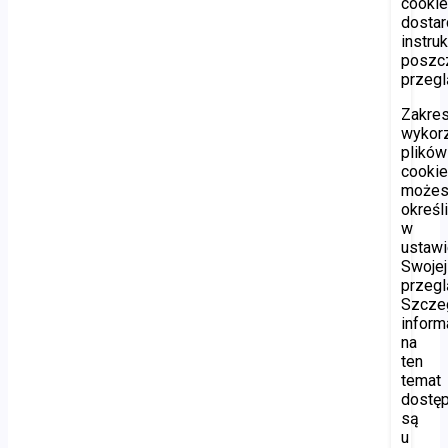
cooki
dostar
instru
poszc
przegl
Zakre
wykor
plików
cooki
może
określ
w
ustawi
Swojej
przegl
Szcze
inform
na
ten
temat
dostę
są
u