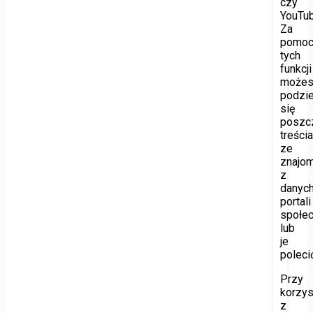
czy
YouTub
Za
pomo
tych
funkcji
może
podzie
się
poszc
treści
ze
znajo
z
danyc
portali
społe
lub
je
poleci
Przy
korzys
z