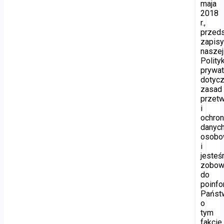
maja
2018
r.,
przed
zapis
naszej
Polityk
prywat
dotyc
zasad
przetw
i
ochro
danyc
osobo
i
jeste
zobow
do
poinf
Państ
o
tym
fakcie.