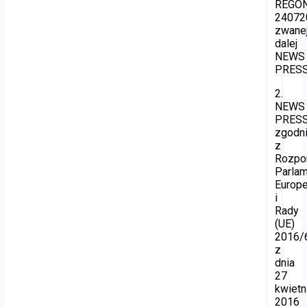
REGON
24072
zwane
dalej
NEWS
PRESS
2.
NEWS
PRES
zgodn
z
Rozpo
Parla
Europe
i
Rady
(UE)
2016/
z
dnia
27
kwietn
2016