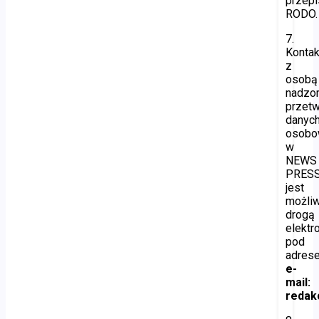
przepi
RODO.
7.
Kontak
z
osobą
nadzor
przetw
danyc
osobo
w
NEWS
PRES
jest
możli
drogą
elektr
pod
adres
e-
mail:
redakc