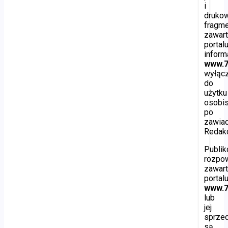
i
druko
fragm
zawart
portal
inform
www.7
wyłąc
do
użytku
osobis
po
zawia
Redakc
Publik
rozpo
zawart
portal
www.7
lub
jej
sprze
są