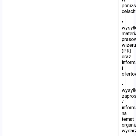
poniż
celach
•
wysyłk
materi
praso
wizer
(PR)
oraz
inform
i
oferto
•
wysyłk
zapro
/
inform
na
temat
organ
wydar