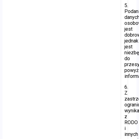
5.
Podan
danyc
osobo
jest
dobro
jednak
jest
niezb
do
przesy
powyż
informa
6.
Z
zastr
ogran
wynika
z
RODO
i
innych