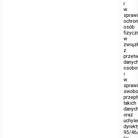
r.
w
spraw
ochro
osób
fizycz
w
związ
z
przet
danyc
osobo
i
w
spraw
swobo
przep
takich
danyc
oraz
uchyle
dyrek
95/46