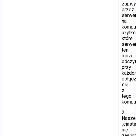
zapis
przez
serwe
na
kompu
użytko
które
serwe
ten
może
odczy
przy
każdo
połącz
się
z
tego
komput
2.
Nasze
„ciast
nie
zawier