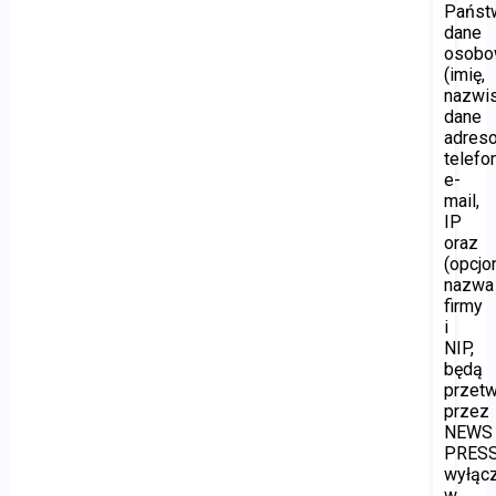
Państ
dane
osob
(imię,
nazwis
dane
adres
telefon
e-
mail,
IP
oraz
(opcjon
nazwa
firmy
i
NIP,
będą
przet
przez
NEWS
PRES
wyłąc
w