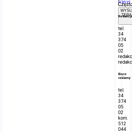
więcej
Częst
WYŚL
TERA
Redakcj
tel.
34
374
05
02
redakc
redakc
Biuro
reklamy
tel.
34
374
05
02
kom.
512
044