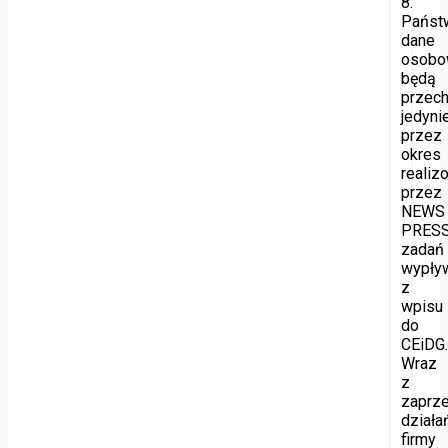
8.
Państ
dane
osob
będą
przec
jedyni
przez
okres
realiz
przez
NEWS
PRES
zadań
wypły
z
wpisu
do
CEiDG
Wraz
z
zaprz
działa
firmy