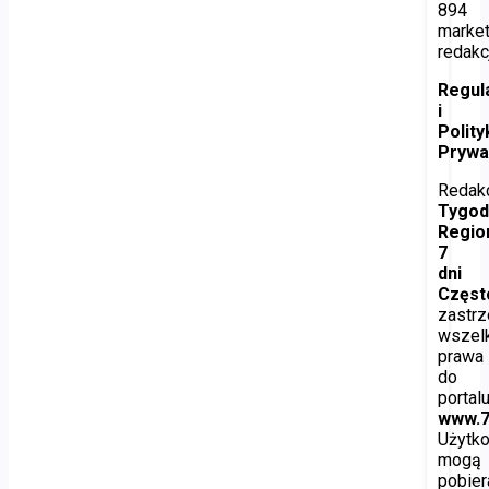
894
marke
redakc
Regul
i
Polity
Prywa
Redak
Tygod
Regio
7
dni
Częs
zastr
wszel
prawa
do
portal
www.7
Użytk
mogą
pobier