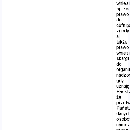
wniesi
sprzec
prawo
do
cofnię
zgody
a
także
prawo
wniesi
skargi
do
organ
nadzor
gdy
uznają
Państ
że
przetw
Państ
danyc
osobo
narus