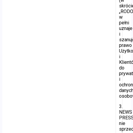
(w
skróci
„RODO”
w
pełni
uznaje
i
szanuj
prawo
Użytk
i
Klient
do
prywat
i
ochro
danyc
osobo
3.
NEWS
PRES
nie
sprzed