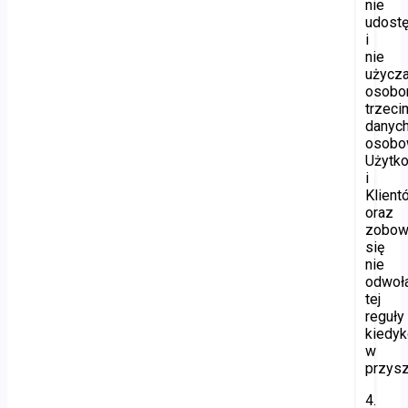
nie
udostę
i
nie
użycz
osob
trzeci
danyc
osobo
Użytk
i
Klient
oraz
zobow
się
nie
odwoł
tej
reguły
kiedyk
w
przysz
4.