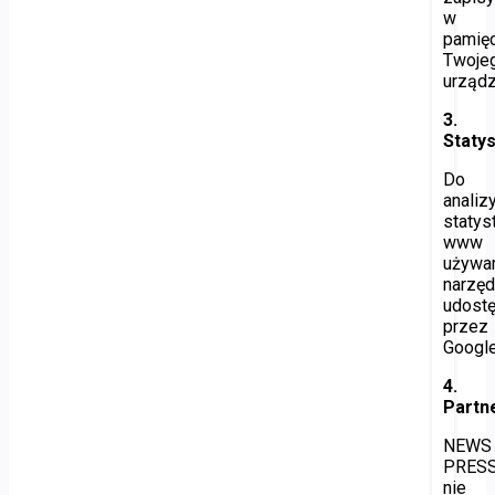
w
pamięc
Twoje
urządz
3.
Statys
Do
analiz
statys
www
używa
narzęd
udost
przez
Google
4.
Partn
NEWS
PRES
nie