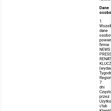
Dane
osob
1.
Wszel
dane
osob
powie
firmie
NEWS
PRES
RENA
KLUC
(wyda
Tygod
Regio
7
dni
Częst
przez
Użytk
i/lub
Klient