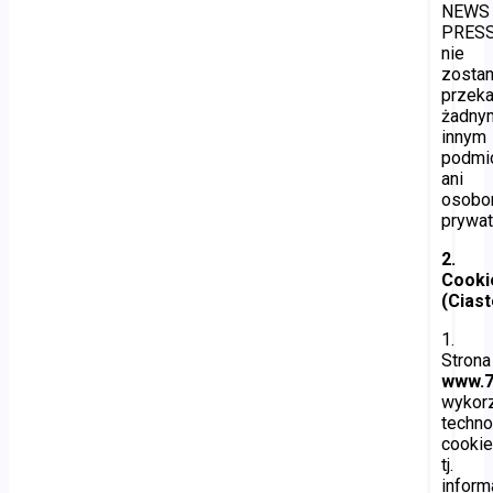
NEWS
PRES
nie
zosta
przek
żadny
innym
podmi
ani
osob
prywa
2.
Cooki
(Cias
1.
Strona
www.7
wykorz
techno
cookie
tj.
inform