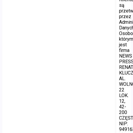
są
przet
przez
Admini
Danyc
Osobo
który
jest
firma
NEWS
PRES
RENA
KLUCZ
AL.
WOLN
22
LOK.
12,
42-
200
CZĘS
NIP:
94916