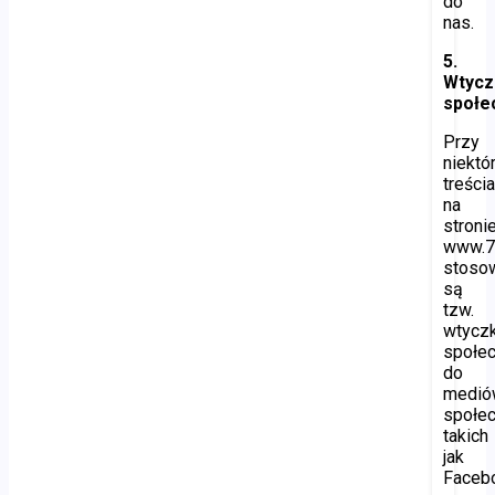
do
nas.
5.
Wtycz
społe
Przy
niektó
treści
na
stroni
www.7
stoso
są
tzw.
wtyczk
społe
do
medió
społe
takich
jak
Faceb