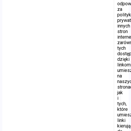
odpow
za
polity
prywat
innych
stron
intern
zarów
tych
dostę
dzięki
linkom
umies
na
naszy
strona
jak
i
tych,
które
umies
linki
kieruj