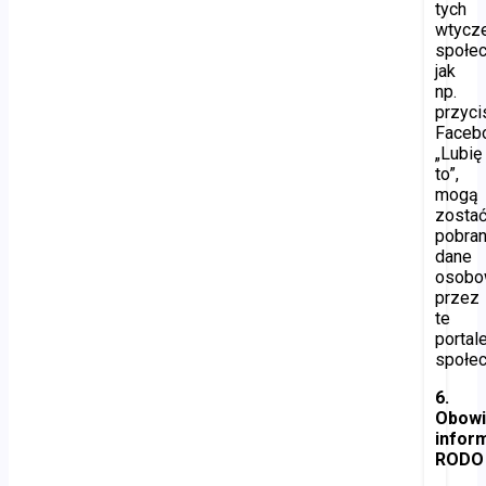
tych
wtycz
społe
jak
np.
przyci
Faceb
„Lubię
to”,
mogą
zosta
pobra
dane
osob
przez
te
portal
społe
6.
Obow
infor
RODO