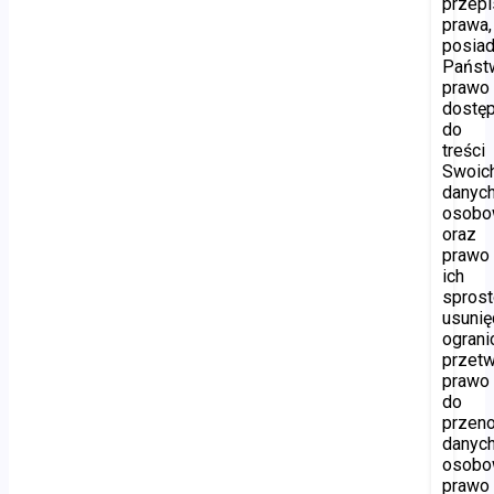
przep
prawa,
posiad
Państ
prawo
dostę
do
treści
Swoic
danyc
osobo
oraz
prawo
ich
sprost
usunię
ograni
przetw
prawo
do
przen
danyc
osobo
prawo