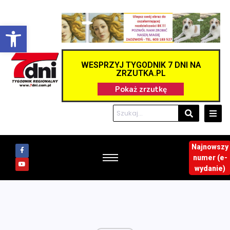
Otwórz pasek narzędzi
WESPRZYJ TYGODNIK 7 DNI NA
ZRZUTKA.PL
Najnowszy
numer (e-
wydanie)