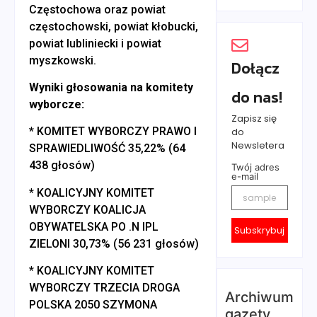
Częstochowa oraz powiat
częstochowski, powiat kłobucki,
powiat lubliniecki i powiat
myszkowski.
Dołącz
Wyniki głosowania na komitety
do nas!
wyborcze:
Zapisz się
* KOMITET WYBORCZY PRAWO I
do
Newsletera
SPRAWIEDLIWOŚĆ 35,22% (64
438 głosów)
Twój adres
e-mail
* KOALICYJNY KOMITET
WYBORCZY KOALICJA
OBYWATELSKA PO .N IPL
Subskrybuj
ZIELONI 30,73% (56 231 głosów)
* KOALICYJNY KOMITET
WYBORCZY TRZECIA DROGA
Archiwum
POLSKA 2050 SZYMONA
gazety