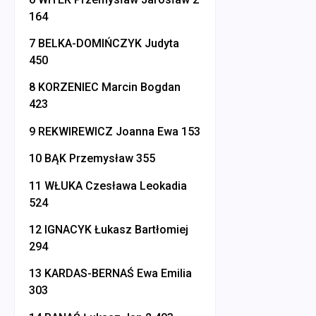
164
7 BELKA-DOMIŃCZYK Judyta
450
8 KORZENIEC Marcin Bogdan
423
9 REKWIREWICZ Joanna Ewa 153
10 BĄK Przemysław 355
11 WŁUKA Czesława Leokadia
524
12 IGNACYK Łukasz Bartłomiej
294
13 KARDAS-BERNAŚ Ewa Emilia
303