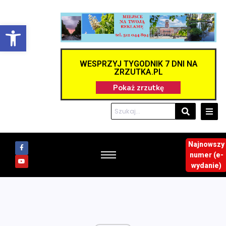
Otwórz pasek narzędzi
WESPRZYJ TYGODNIK 7 DNI NA
ZRZUTKA.PL
Najnowszy
numer (e-
wydanie)