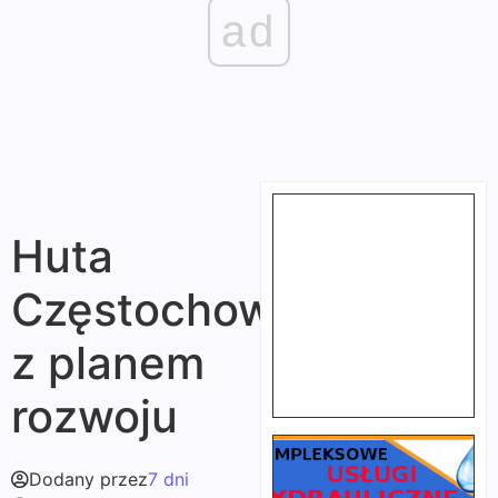
ad
Huta
Częstochowa
z planem
rozwoju
Dodany przez
7 dni