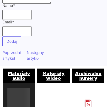
Name
*
Email
*
Poprzedni
Następny
artykuł
artykuł
Materiały
Materiały
Archiwalne
audio
wideo
numery