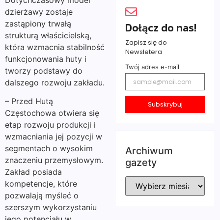
dzierżawy zostaje
zastąpiony trwałą
Dołącz do nas!
strukturą właścicielską,
Zapisz się do
która wzmacnia stabilność
Newsletera
funkcjonowania huty i
Twój adres e-mail
tworzy podstawy do
dalszego rozwoju zakładu.
– Przed Hutą
Subskrybuj
Częstochowa otwiera się
etap rozwoju produkcji i
wzmacniania jej pozycji w
segmentach o wysokim
Archiwum
znaczeniu przemysłowym.
gazety
Zakład posiada
kompetencje, które
pozwalają myśleć o
szerszym wykorzystaniu
jego potencjału w