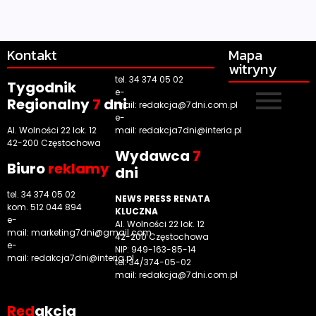
Kontakt
Mapa
witryny
tel. 34 374 05 02
Tygodnik
e-
Regionalny
7
dni
mail:
redakcja@7dni.com.pl
e-
Al. Wolności 22 lok. 12
mail:
redakcja7dni@interia.pl
42-200 Częstochowa
Wyd
awca
7
Biuro
reklamy
dni
tel. 34 374 05 02
NEWS PRESS RENATA
kom. 512 044 894
KLUCZNA
e-
Al. Wolności 22 lok. 12
mail:
marketing7dni@gmail.com
42-200 Częstochowa
e-
NIP: 949-163-85-14
mail:
redakcja7dni@interia.pl
tel. 34/374-05-02
mail: redakcja@7dni.com.pl
Red
akcja