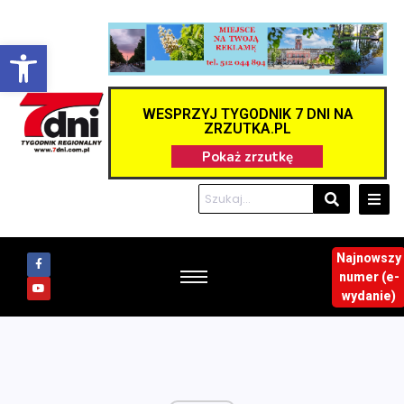
Otwórz pasek narzędzi
WESPRZYJ TYGODNIK 7 DNI NA
ZRZUTKA.PL
Najnowszy
numer (e-
wydanie)