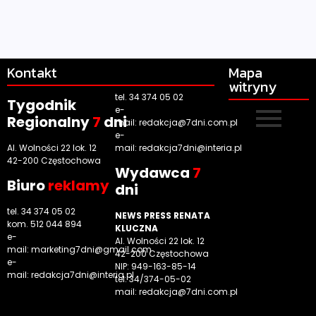
Kontakt
Mapa
witryny
tel. 34 374 05 02
Tygodnik
e-
Regionalny
7
dni
mail:
redakcja@7dni.com.pl
e-
Al. Wolności 22 lok. 12
mail:
redakcja7dni@interia.pl
42-200 Częstochowa
Wyd
awca
7
Biuro
reklamy
dni
tel. 34 374 05 02
NEWS PRESS RENATA
kom. 512 044 894
KLUCZNA
e-
Al. Wolności 22 lok. 12
mail:
marketing7dni@gmail.com
42-200 Częstochowa
e-
NIP: 949-163-85-14
mail:
redakcja7dni@interia.pl
tel. 34/374-05-02
mail: redakcja@7dni.com.pl