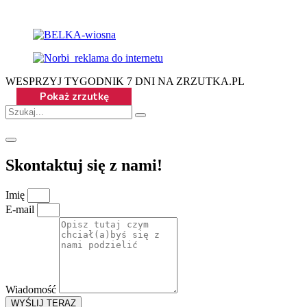
WESPRZYJ TYGODNIK 7 DNI NA ZRZUTKA.PL
Skontaktuj się z nami!
Imię
E-mail
Wiadomość
WYŚLIJ TERAZ