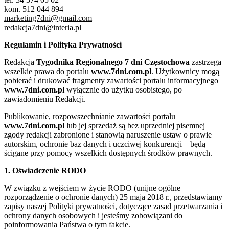
kom. 512 044 894
marketing7dni@gmail.com
redakcja7dni@interia.pl
Regulamin i Polityka Prywatności
Redakcja
Tygodnika Regionalnego 7 dni Częstochowa
zastrzega
wszelkie prawa do portalu
www.7dni.com.pl
. Użytkownicy mogą
pobierać i drukować fragmenty zawartości portalu informacyjnego
www.7dni.com.pl
wyłącznie do użytku osobistego, po
zawiadomieniu Redakcji.
Publikowanie, rozpowszechnianie zawartości portalu
www.7dni.com.pl
lub jej sprzedaż są bez uprzedniej pisemnej
zgody redakcji zabronione i stanowią naruszenie ustaw o prawie
autorskim, ochronie baz danych i uczciwej konkurencji – będą
ścigane przy pomocy wszelkich dostępnych środków prawnych.
1. Oświadczenie RODO
W związku z wejściem w życie RODO (unijne ogólne
rozporządzenie o ochronie danych) 25 maja 2018 r., przedstawiamy
zapisy naszej Polityki prywatności, dotyczące zasad przetwarzania i
ochrony danych osobowych i jesteśmy zobowiązani do
poinformowania Państwa o tym fakcie.