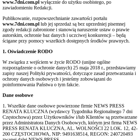
www.7dni.com.pl
wyłącznie do użytku osobistego, po
zawiadomieniu Redakcji.
Publikowanie, rozpowszechnianie zawartości portalu
www.7dni.com.pl
lub jej sprzedaż są bez uprzedniej pisemnej
zgody redakcji zabronione i stanowią naruszenie ustaw o prawie
autorskim, ochronie baz danych i uczciwej konkurencji – będą
ścigane przy pomocy wszelkich dostępnych środków prawnych.
1. Oświadczenie RODO
W związku z wejściem w życie RODO (unijne ogólne
rozporządzenie o ochronie danych) 25 maja 2018 r., przedstawiamy
zapisy naszej Polityki prywatności, dotyczące zasad przetwarzania i
ochrony danych osobowych i jesteśmy zobowiązani do
poinformowania Państwa o tym fakcie.
Dane osobowe
1. Wszelkie dane osobowe powierzone firmie NEWS PRESS
RENATA KLUCZNA (wydawcy Tygodnika Regionalnego 7 dni
Częstochowa) przez Użytkowników i/lub Klientów są przetwarzane
przez Administratora Danych Osobowych, którym jest firma NEWS
PRESS RENATA KLUCZNA, AL. WOLNOŚCI 22 LOK. 12, 42-
200 CZĘSTOCHOWA, NIP: 9491638514, REGON: 240720493
zwanej dalej NEWS PRESS.