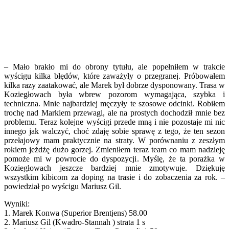
– Mało brakło mi do obrony tytułu, ale popełniłem w trakcie
wyścigu kilka błędów, które zaważyły o przegranej. Próbowałem
kilka razy zaatakować, ale Marek był dobrze dysponowany. Trasa w
Koziegłowach była wbrew pozorom wymagająca, szybka i
techniczna. Mnie najbardziej męczyły te szosowe odcinki. Robiłem
trochę nad Markiem przewagi, ale na prostych dochodził mnie bez
problemu. Teraz kolejne wyścigi przede mną i nie pozostaje mi nic
innego jak walczyć, choć zdaję sobie sprawę z tego, że ten sezon
przełajowy mam praktycznie na straty. W porównaniu z zeszłym
rokiem jeżdżę dużo gorzej. Zmieniłem teraz team co mam nadzieję
pomoże mi w powrocie do dyspozycji. Myślę, że ta porażka w
Koziegłowach jeszcze bardziej mnie zmotywuje. Dziękuję
wszystkim kibicom za doping na trasie i do zobaczenia za rok. –
powiedział po wyścigu Mariusz Gil.
Wyniki:
1. Marek Konwa (Superior Brentjens) 58.00
2. Mariusz Gil (Kwadro-Stannah ) strata 1 s