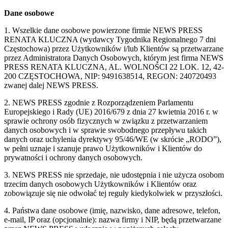
Dane osobowe
1. Wszelkie dane osobowe powierzone firmie NEWS PRESS
RENATA KLUCZNA (wydawcy Tygodnika Regionalnego 7 dni
Częstochowa) przez Użytkowników i/lub Klientów są przetwarzane
przez Administratora Danych Osobowych, którym jest firma NEWS
PRESS RENATA KLUCZNA, AL. WOLNOŚCI 22 LOK. 12, 42-
200 CZĘSTOCHOWA, NIP: 9491638514, REGON: 240720493
zwanej dalej NEWS PRESS.
2. NEWS PRESS zgodnie z Rozporządzeniem Parlamentu
Europejskiego i Rady (UE) 2016/679 z dnia 27 kwietnia 2016 r. w
sprawie ochrony osób fizycznych w związku z przetwarzaniem
danych osobowych i w sprawie swobodnego przepływu takich
danych oraz uchylenia dyrektywy 95/46/WE (w skrócie „RODO”),
w pełni uznaje i szanuje prawo Użytkowników i Klientów do
prywatności i ochrony danych osobowych.
3. NEWS PRESS nie sprzedaje, nie udostępnia i nie użycza osobom
trzecim danych osobowych Użytkowników i Klientów oraz
zobowiązuje się nie odwołać tej reguły kiedykolwiek w przyszłości.
4. Państwa dane osobowe (imię, nazwisko, dane adresowe, telefon,
e-mail, IP oraz (opcjonalnie): nazwa firmy i NIP, będą przetwarzane