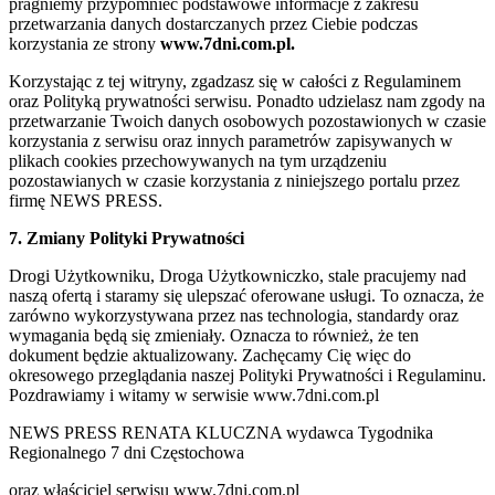
pragniemy przypomnieć podstawowe informacje z zakresu
przetwarzania danych dostarczanych przez Ciebie podczas
korzystania ze strony
www.7dni.com.pl.
Korzystając z tej witryny, zgadzasz się w całości z Regulaminem
oraz Polityką prywatności serwisu. Ponadto udzielasz nam zgody na
przetwarzanie Twoich danych osobowych pozostawionych w czasie
korzystania z serwisu oraz innych parametrów zapisywanych w
plikach cookies przechowywanych na tym urządzeniu
pozostawianych w czasie korzystania z niniejszego portalu przez
firmę NEWS PRESS.
7. Zmiany Polityki Prywatności
Drogi Użytkowniku, Droga Użytkowniczko, stale pracujemy nad
naszą ofertą i staramy się ulepszać oferowane usługi. To oznacza, że
zarówno wykorzystywana przez nas technologia, standardy oraz
wymagania będą się zmieniały. Oznacza to również, że ten
dokument będzie aktualizowany. Zachęcamy Cię więc do
okresowego przeglądania naszej Polityki Prywatności i Regulaminu.
Pozdrawiamy i witamy w serwisie www.7dni.com.pl
NEWS PRESS RENATA KLUCZNA wydawca Tygodnika
Regionalnego 7 dni Częstochowa
oraz właściciel serwisu www.7dni.com.pl