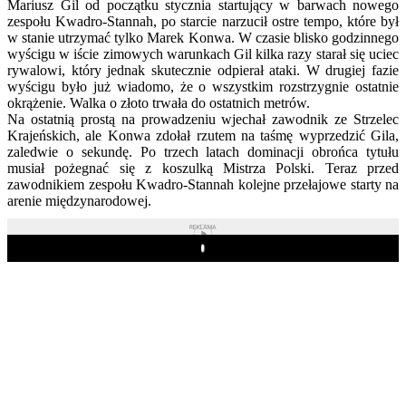
Mariusz Gil od początku stycznia startujący w barwach nowego
zespołu Kwadro-Stannah, po starcie narzucił ostre tempo, które był
w stanie utrzymać tylko Marek Konwa. W czasie blisko godzinnego
wyścigu w iście zimowych warunkach Gil kilka razy starał się uciec
rywalowi, który jednak skutecznie odpierał ataki. W drugiej fazie
wyścigu było już wiadomo, że o wszystkim rozstrzygnie ostatnie
okrążenie. Walka o złoto trwała do ostatnich metrów.
Na ostatnią prostą na prowadzeniu wjechał zawodnik ze Strzelec
Krajeńskich, ale Konwa zdołał rzutem na taśmę wyprzedzić Gila,
zaledwie o sekundę. Po trzech latach dominacji obrońca tytułu
musiał pożegnać się z koszulką Mistrza Polski. Teraz przed
zawodnikiem zespołu Kwadro-Stannah kolejne przełajowe starty na
arenie międzynarodowej.
REKLAMA
Play