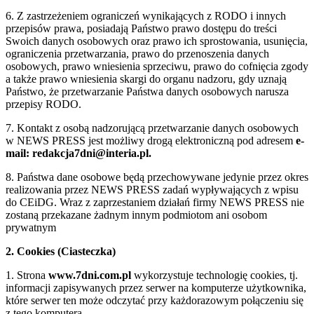
6. Z zastrzeżeniem ograniczeń wynikających z RODO i innych
przepisów prawa, posiadają Państwo prawo dostępu do treści
Swoich danych osobowych oraz prawo ich sprostowania, usunięcia,
ograniczenia przetwarzania, prawo do przenoszenia danych
osobowych, prawo wniesienia sprzeciwu, prawo do cofnięcia zgody
a także prawo wniesienia skargi do organu nadzoru, gdy uznają
Państwo, że przetwarzanie Państwa danych osobowych narusza
przepisy RODO.
7. Kontakt z osobą nadzorującą przetwarzanie danych osobowych
w NEWS PRESS jest możliwy drogą elektroniczną pod adresem
e-
mail: redakcja7dni@interia.pl.
8. Państwa dane osobowe będą przechowywane jedynie przez okres
realizowania przez NEWS PRESS zadań wypływających z wpisu
do CEiDG. Wraz z zaprzestaniem działań firmy NEWS PRESS nie
zostaną przekazane żadnym innym podmiotom ani osobom
prywatnym
2. Cookies (Ciasteczka)
1. Strona
www.7dni.com.pl
wykorzystuje technologię cookies, tj.
informacji zapisywanych przez serwer na komputerze użytkownika,
które serwer ten może odczytać przy każdorazowym połączeniu się
z tego komputera.