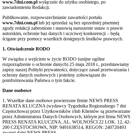
www.7dni.com.pl
wyłącznie do użytku osobistego, po
zawiadomieniu Redakcji.
Publikowanie, rozpowszechnianie zawartości portalu
www.7dni.com.pl
lub jej sprzedaż są bez uprzedniej pisemnej
zgody redakcji zabronione i stanowią naruszenie ustaw o prawie
autorskim, ochronie baz danych i uczciwej konkurencji – będą
ścigane przy pomocy wszelkich dostępnych środków prawnych.
1. Oświadczenie RODO
W związku z wejściem w życie RODO (unijne ogólne
rozporządzenie o ochronie danych) 25 maja 2018 r., przedstawiamy
zapisy naszej Polityki prywatności, dotyczące zasad przetwarzania i
ochrony danych osobowych i jesteśmy zobowiązani do
poinformowania Państwa o tym fakcie.
Dane osobowe
1. Wszelkie dane osobowe powierzone firmie NEWS PRESS
RENATA KLUCZNA (wydawcy Tygodnika Regionalnego 7 dni
Częstochowa) przez Użytkowników i/lub Klientów są przetwarzane
przez Administratora Danych Osobowych, którym jest firma NEWS
PRESS RENATA KLUCZNA, AL. WOLNOŚCI 22 LOK. 12, 42-
200 CZĘSTOCHOWA, NIP: 9491638514, REGON: 240720493
zwanej dalej NEWS PRESS.