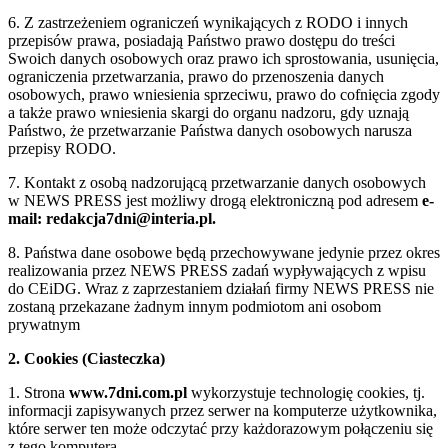
6. Z zastrzeżeniem ograniczeń wynikających z RODO i innych
przepisów prawa, posiadają Państwo prawo dostępu do treści
Swoich danych osobowych oraz prawo ich sprostowania, usunięcia,
ograniczenia przetwarzania, prawo do przenoszenia danych
osobowych, prawo wniesienia sprzeciwu, prawo do cofnięcia zgody
a także prawo wniesienia skargi do organu nadzoru, gdy uznają
Państwo, że przetwarzanie Państwa danych osobowych narusza
przepisy RODO.
7. Kontakt z osobą nadzorującą przetwarzanie danych osobowych
w NEWS PRESS jest możliwy drogą elektroniczną pod adresem
e-
mail: redakcja7dni@interia.pl.
8. Państwa dane osobowe będą przechowywane jedynie przez okres
realizowania przez NEWS PRESS zadań wypływających z wpisu
do CEiDG. Wraz z zaprzestaniem działań firmy NEWS PRESS nie
zostaną przekazane żadnym innym podmiotom ani osobom
prywatnym
2. Cookies (Ciasteczka)
1. Strona
www.7dni.com.pl
wykorzystuje technologię cookies, tj.
informacji zapisywanych przez serwer na komputerze użytkownika,
które serwer ten może odczytać przy każdorazowym połączeniu się
z tego komputera.