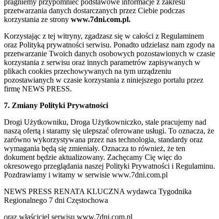
pragniemy przypomnieć podstawowe informacje z zakresu
przetwarzania danych dostarczanych przez Ciebie podczas
korzystania ze strony
www.7dni.com.pl.
Korzystając z tej witryny, zgadzasz się w całości z Regulaminem
oraz Polityką prywatności serwisu. Ponadto udzielasz nam zgody na
przetwarzanie Twoich danych osobowych pozostawionych w czasie
korzystania z serwisu oraz innych parametrów zapisywanych w
plikach cookies przechowywanych na tym urządzeniu
pozostawianych w czasie korzystania z niniejszego portalu przez
firmę NEWS PRESS.
7. Zmiany Polityki Prywatności
Drogi Użytkowniku, Droga Użytkowniczko, stale pracujemy nad
naszą ofertą i staramy się ulepszać oferowane usługi. To oznacza, że
zarówno wykorzystywana przez nas technologia, standardy oraz
wymagania będą się zmieniały. Oznacza to również, że ten
dokument będzie aktualizowany. Zachęcamy Cię więc do
okresowego przeglądania naszej Polityki Prywatności i Regulaminu.
Pozdrawiamy i witamy w serwisie www.7dni.com.pl
NEWS PRESS RENATA KLUCZNA wydawca Tygodnika
Regionalnego 7 dni Częstochowa
oraz właściciel serwisu www.7dni.com.pl