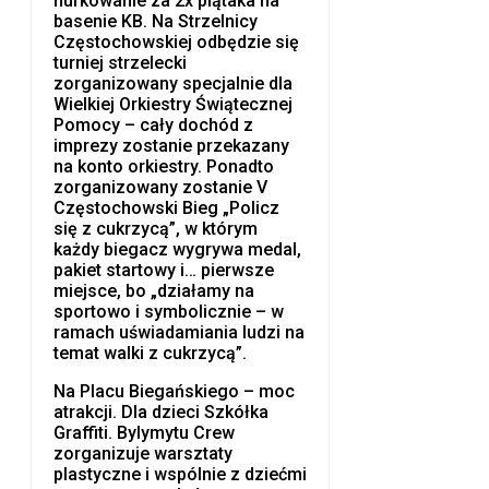
nurkowanie za 2x piątaka na
basenie KB. Na Strzelnicy
Częstochowskiej odbędzie się
turniej strzelecki
zorganizowany specjalnie dla
Wielkiej Orkiestry Świątecznej
Pomocy – cały dochód z
imprezy zostanie przekazany
na konto orkiestry. Ponadto
zorganizowany zostanie V
Częstochowski Bieg „Policz
się z cukrzycą”, w którym
każdy biegacz wygrywa medal,
pakiet startowy i… pierwsze
miejsce, bo „działamy na
sportowo i symbolicznie – w
ramach uświadamiania ludzi na
temat walki z cukrzycą”.
Na Placu Biegańskiego – moc
atrakcji. Dla dzieci Szkółka
Graffiti. Bylymytu Crew
zorganizuje warsztaty
plastyczne i wspólnie z dziećmi