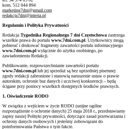
kom. 512 044 894
marketing7dni@gmail.com
redakcja7dni@interia.pl
Regulamin i Polityka Prywatności
Redakcja
Tygodnika Regionalnego 7 dni Częstochowa
zastrzega
wszelkie prawa do portalu
www.7dni.com.pl
. Użytkownicy mogą
pobierać i drukować fragmenty zawartości portalu informacyjnego
www.7dni.com.pl
wyłącznie do użytku osobistego, po
zawiadomieniu Redakcji.
Publikowanie, rozpowszechnianie zawartości portalu
www.7dni.com.pl
lub jej sprzedaż są bez uprzedniej pisemnej
zgody redakcji zabronione i stanowią naruszenie ustaw o prawie
autorskim, ochronie baz danych i uczciwej konkurencji – będą
ścigane przy pomocy wszelkich dostępnych środków prawnych.
1. Oświadczenie RODO
W związku z wejściem w życie RODO (unijne ogólne
rozporządzenie o ochronie danych) 25 maja 2018 r., przedstawiamy
zapisy naszej Polityki prywatności, dotyczące zasad przetwarzania i
ochrony danych osobowych i jesteśmy zobowiązani do
poinformowania Państwa o tym fakcie.