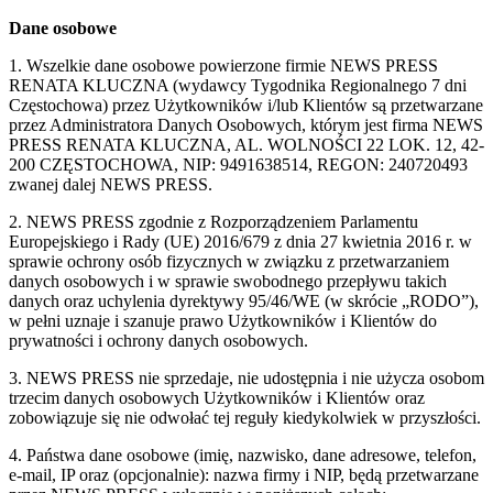
Dane osobowe
1. Wszelkie dane osobowe powierzone firmie NEWS PRESS
RENATA KLUCZNA (wydawcy Tygodnika Regionalnego 7 dni
Częstochowa) przez Użytkowników i/lub Klientów są przetwarzane
przez Administratora Danych Osobowych, którym jest firma NEWS
PRESS RENATA KLUCZNA, AL. WOLNOŚCI 22 LOK. 12, 42-
200 CZĘSTOCHOWA, NIP: 9491638514, REGON: 240720493
zwanej dalej NEWS PRESS.
2. NEWS PRESS zgodnie z Rozporządzeniem Parlamentu
Europejskiego i Rady (UE) 2016/679 z dnia 27 kwietnia 2016 r. w
sprawie ochrony osób fizycznych w związku z przetwarzaniem
danych osobowych i w sprawie swobodnego przepływu takich
danych oraz uchylenia dyrektywy 95/46/WE (w skrócie „RODO”),
w pełni uznaje i szanuje prawo Użytkowników i Klientów do
prywatności i ochrony danych osobowych.
3. NEWS PRESS nie sprzedaje, nie udostępnia i nie użycza osobom
trzecim danych osobowych Użytkowników i Klientów oraz
zobowiązuje się nie odwołać tej reguły kiedykolwiek w przyszłości.
4. Państwa dane osobowe (imię, nazwisko, dane adresowe, telefon,
e-mail, IP oraz (opcjonalnie): nazwa firmy i NIP, będą przetwarzane