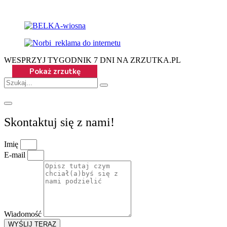
WESPRZYJ TYGODNIK 7 DNI NA ZRZUTKA.PL
Skontaktuj się z nami!
Imię
E-mail
Wiadomość
WYŚLIJ TERAZ