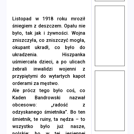
Listopad w 1918 roku mroził
śniegiem z deszczem. Opału nie
było, tak jak i żywności. Wojna
zniszczyła, co zniszczyć mogła,
okupant ukradł, co było do
ukradzenia. Hiszpanka
uśmiercała dzieci, a po ulicach
żebrali inwalidzi wojenni z
przypiętymi do wytartych kapot
orderami za męstwo.
Ale prócz tego było coś, co
Kaden Bandrowski nazwał
obcesowo: „radość z
odzyskanego śmietnika”. Bo ten
śmietnik, te ruiny, ta nędza – to
wszystko było już nasze,
polskie; bo w tej jesiennej