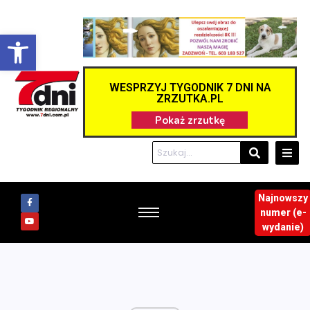
Otwórz pasek narzędzi
WESPRZYJ TYGODNIK 7 DNI NA
ZRZUTKA.PL
Najnowszy
numer (e-
wydanie)