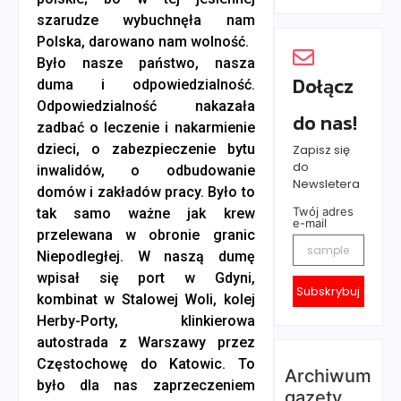
szarudze wybuchnęła nam
Polska, darowano nam wolność.
Było nasze państwo, nasza
Dołącz
duma i odpowiedzialność.
Odpowiedzialność nakazała
do nas!
zadbać o leczenie i nakarmienie
dzieci, o zabezpieczenie bytu
Zapisz się
do
inwalidów, o odbudowanie
Newsletera
domów i zakładów pracy. Było to
Twój adres
tak samo ważne jak krew
e-mail
przelewana w obronie granic
Niepodległej. W naszą dumę
wpisał się port w Gdyni,
Subskrybuj
kombinat w Stalowej Woli, kolej
Herby-Porty, klinkierowa
autostrada z Warszawy przez
Częstochowę do Katowic. To
Archiwum
było dla nas zaprzeczeniem
gazety