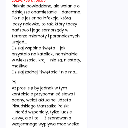
2012-11-08 at 09:55
Pięknie powiedziane, ale wołanie o
dzisiejsze opamiętanie – daremne.
To nie jesienna infekcja, którą
leczy nalewka, to rak, który toczy
państwo i jego samorządy w
terrorze miernoty i paranoicznych
urojeń…
Dzisiaj wspólne święta – jak
przystało na katolicki, nominalnie
w większości, kraj – nie są, niestety,
możliwe…
Dzisiaj żadnej “świętości” nie ma…
PS
Aż prosi się by jednak w tym
kontekście przypomnieć słowa i
oceny, wciąż aktualne, Józefa
Piłsudskiego Marszałka Polski:
– Naród wspaniały, tylko ludzie
kurwy, ale i te: – Z szanowania
wzajemnego wypływa moc wielka