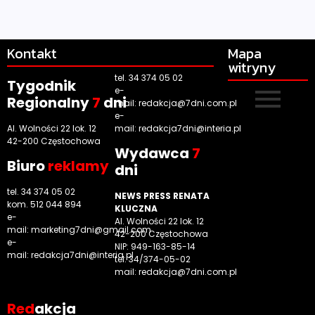
Kontakt
Mapa
witryny
tel. 34 374 05 02
Tygodnik
e-
Regionalny
7
dni
mail:
redakcja@7dni.com.pl
e-
Al. Wolności 22 lok. 12
mail:
redakcja7dni@interia.pl
42-200 Częstochowa
Wyd
awca
7
Biuro
reklamy
dni
tel. 34 374 05 02
NEWS PRESS RENATA
kom. 512 044 894
KLUCZNA
e-
Al. Wolności 22 lok. 12
mail:
marketing7dni@gmail.com
42-200 Częstochowa
e-
NIP: 949-163-85-14
mail:
redakcja7dni@interia.pl
tel. 34/374-05-02
mail: redakcja@7dni.com.pl
Red
akcja