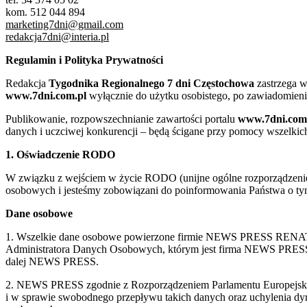
kom. 512 044 894
marketing7dni@gmail.com
redakcja7dni@interia.pl
Regulamin i Polityka Prywatności
Redakcja
Tygodnika Regionalnego 7 dni Częstochowa
zastrzega w
www.7dni.com.pl
wyłącznie do użytku osobistego, po zawiadomieni
Publikowanie, rozpowszechnianie zawartości portalu
www.7dni.com
danych i uczciwej konkurencji – będą ścigane przy pomocy wszelki
1. Oświadczenie RODO
W związku z wejściem w życie RODO (unijne ogólne rozporządzenie o
osobowych i jesteśmy zobowiązani do poinformowania Państwa o tym
Dane osobowe
1. Wszelkie dane osobowe powierzone firmie NEWS PRESS RENATA
Administratora Danych Osobowych, którym jest firma NEWS
dalej NEWS PRESS.
2. NEWS PRESS zgodnie z Rozporządzeniem Parlamentu Europejskie
i w sprawie swobodnego przepływu takich danych oraz uchylenia d