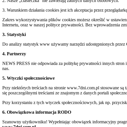
2. Nasze „ciasteczka” nie zawierają żadnych danych osobowych.
3. Warunkiem działania cookies jest ich akceptacja przez przeglądark
Zakres wykorzystywania plików cookies możesz określić w ustawienia
Internetu, oraz w naszej polityce prywatności. Bez wprowadzenia z
3. Statystyki
Do analizy statystyk www używamy narzędzi udostępnionych przez 
4. Partnerzy
NEWS PRESS nie odpowiada za politykę prywatności innych stron inte
nas.
5. Wtyczki społecznościowe
Przy niektórych treściach na stronie www.7dni.com.pl stosowane są
się poszczególnymi treściami ze znajomym z danych portali społeczno
Przy korzystaniu z tych wtyczek społecznościowych, jak np. przycis
6. Obowiązkowa informacja RODO
Szanowny użytkowniku! Wypełniając obowiązek informacyjny pragnie
www.7dni.com.pl.