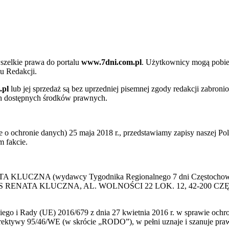
szelkie prawa do portalu
www.7dni.com.pl
. Użytkownicy mogą pobier
u Redakcji.
.pl
lub jej sprzedaż są bez uprzedniej pisemnej zgody redakcji zabroni
ch dostępnych środków prawnych.
 ochronie danych) 25 maja 2018 r., przedstawiamy zapisy naszej Poli
 fakcie.
 KLUCZNA (wydawcy Tygodnika Regionalnego 7 dni Częstochowa) p
 PRESS RENATA KLUCZNA, AL. WOLNOŚCI 22 LOK. 12, 42-200 C
go i Rady (UE) 2016/679 z dnia 27 kwietnia 2016 r. w sprawie ochr
yrektywy 95/46/WE (w skrócie „RODO”), w pełni uznaje i szanuje pr