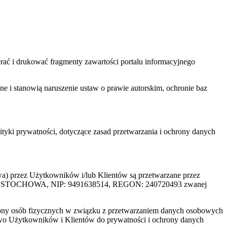
ać i drukować fragmenty zawartości portalu informacyjnego
one i stanowią naruszenie ustaw o prawie autorskim, ochronie baz
tyki prywatności, dotyczące zasad przetwarzania i ochrony danych
rzez Użytkowników i/lub Klientów są przetwarzane przez
ZĘSTOCHOWA, NIP: 9491638514, REGON: 240720493 zwanej
ony osób fizycznych w związku z przetwarzaniem danych osobowych
awo Użytkowników i Klientów do prywatności i ochrony danych