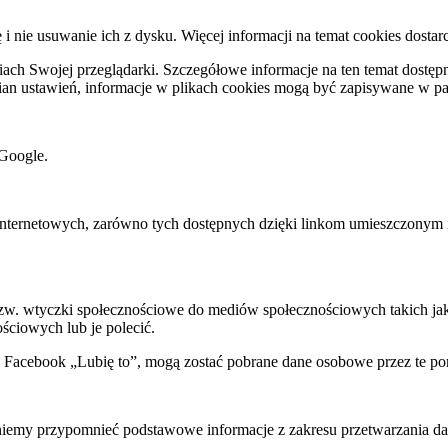
ę i nie usuwanie ich z dysku. Więcej informacji na temat cookies dostar
ch Swojej przeglądarki. Szczegółowe informacje na ten temat dostępne
mian ustawień, informacje w plikach cookies mogą być zapisywane w p
Google.
rnetowych, zarówno tych dostępnych dzięki linkom umieszczonym na na
 tzw. wtyczki społecznościowe do mediów społecznościowych takich j
ściowych lub je polecić.
k Facebook „Lubię to”, mogą zostać pobrane dane osobowe przez te po
my przypomnieć podstawowe informacje z zakresu przetwarzania dany