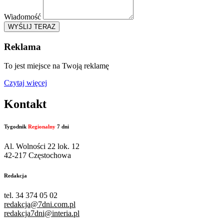
Wiadomość
WYŚLIJ TERAZ
Reklama
To jest miejsce na Twoją reklamę
Czytaj więcej
Kontakt
Tygodnik
Regionalny
7 dni
Al. Wolności 22 lok. 12
42-217 Częstochowa
Redakcja
tel. 34 374 05 02
redakcja@7dni.com.pl
redakcja7dni@interia.pl