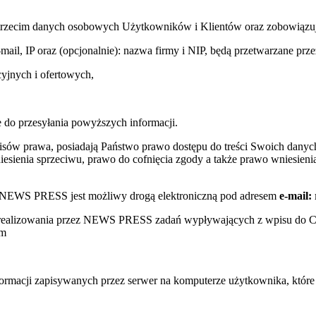
trzecim danych osobowych Użytkowników i Klientów oraz zobowiązuje s
e-mail, IP oraz (opcjonalnie): nazwa firmy i NIP, będą przetwarzane
yjnych i ofertowych,
 do przesyłania powyższych informacji.
sów prawa, posiadają Państwo prawo dostępu do treści Swoich danych
sienia sprzeciwu, prawo do cofnięcia zgody a także prawo wniesienia
w NEWS PRESS jest możliwy drogą elektroniczną pod adresem
e-mail:
s realizowania przez NEWS PRESS zadań wypływających z wpisu do 
ym
nformacji zapisywanych przez serwer na komputerze użytkownika, któr