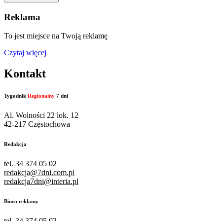
Reklama
To jest miejsce na Twoją reklamę
Czytaj więcej
Kontakt
Tygodnik
Regionalny
7 dni
Al. Wolności 22 lok. 12
42-217 Częstochowa
Redakcja
tel. 34 374 05 02
redakcja@7dni.com.pl
redakcja7dni@interia.pl
Biuro reklamy
tel. 34 374 05 02