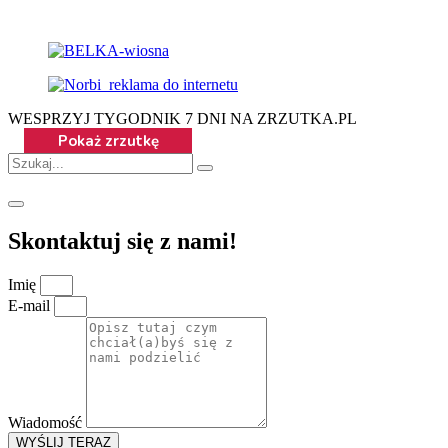
WESPRZYJ TYGODNIK 7 DNI NA ZRZUTKA.PL
Skontaktuj się z nami!
Imię
E-mail
Wiadomość
WYŚLIJ TERAZ