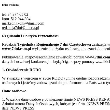
Biuro reklamy
tel. 34 374 05 02
kom. 512 044 894
marketing7dni@gmail.com
redakcja7dni@interia.pl
Regulamin i Polityka Prywatności
Redakcja
Tygodnika Regionalnego 7 dni Częstochowa
zastrzega w
www.7dni.com.pl
wyłącznie do użytku osobistego, po zawiadomieni
Publikowanie, rozpowszechnianie zawartości portalu
www.7dni.com
danych i uczciwej konkurencji – będą ścigane przy pomocy wszelki
1. Oświadczenie RODO
W związku z wejściem w życie RODO (unijne ogólne rozporządzenie o
osobowych i jesteśmy zobowiązani do poinformowania Państwa o tym
Dane osobowe
1. Wszelkie dane osobowe powierzone firmie NEWS PRESS RENATA
Administratora Danych Osobowych, którym jest firma NEWS
dalej NEWS PRESS.