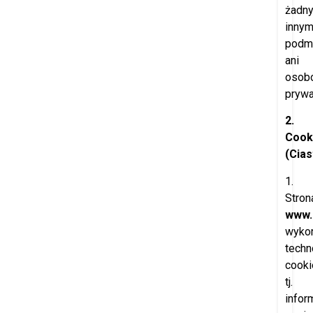
żadn
inny
podm
ani
osob
pryw
2.
Cook
(Cia
1.
Stron
www.
wykor
techn
cooki
tj.
infor