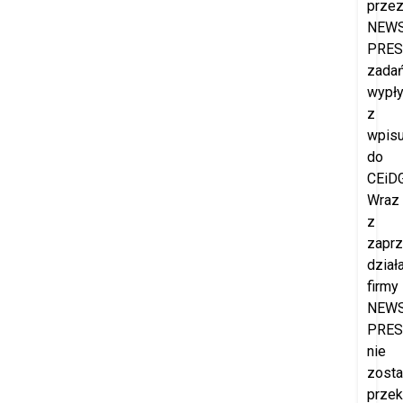
prze
NEW
PRES
zada
wypł
z
wpis
do
CEiDG
Wraz
z
zapr
dział
firmy
NEW
PRES
nie
zost
prze