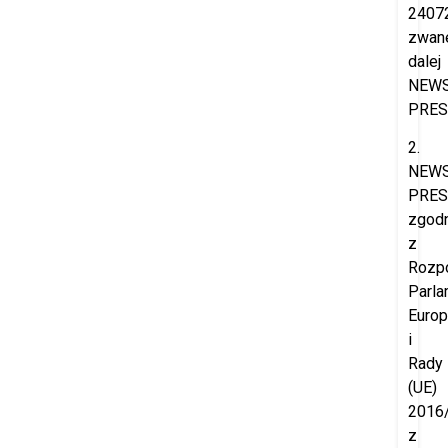
2407
zwan
dalej
NEW
PRES
2.
NEW
PRES
zgod
z
Rozp
Parla
Europ
i
Rady
(UE)
2016
z