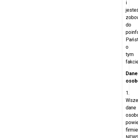
i
jeste
zobo
do
poinf
Pańs
o
tym
fakcie
Dane
osob
1.
Wsze
dane
osob
powi
firmie
NEW