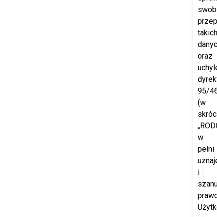
swob
prze
takic
dany
oraz
uchyl
dyrek
95/4
(w
skróc
„RODO
w
pełni
uznaj
i
szanu
praw
Użyt