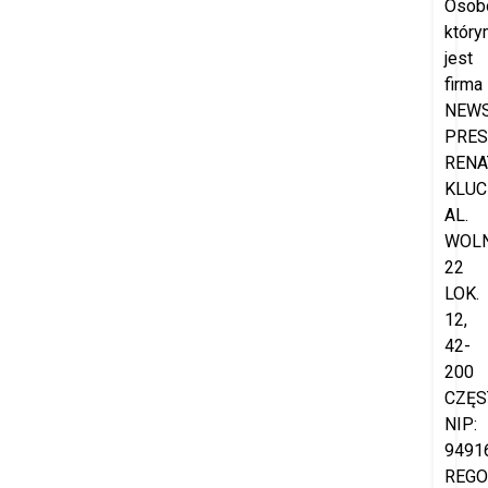
Osob
który
jest
firma
NEW
PRES
RENA
KLUC
AL.
WOL
22
LOK.
12,
42-
200
CZĘS
NIP:
9491
REGO