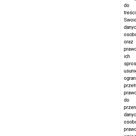
do
treści
Swoi
dany
osob
oraz
praw
ich
spros
usuni
ogran
przet
praw
do
przen
dany
osob
praw