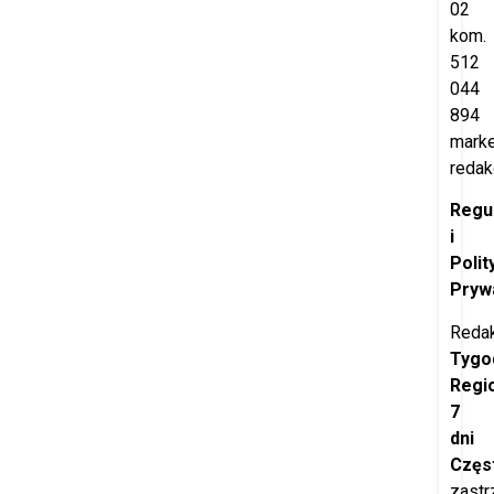
02
kom.
512
044
894
marke
redak
Regu
i
Polit
Pryw
Redak
Tygo
Regi
7
dni
Częs
zastr