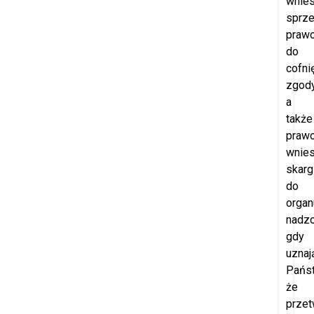
wnies
sprze
praw
do
cofni
zgod
a
także
praw
wnies
skarg
do
organ
nadzo
gdy
uznaj
Pańs
że
przet