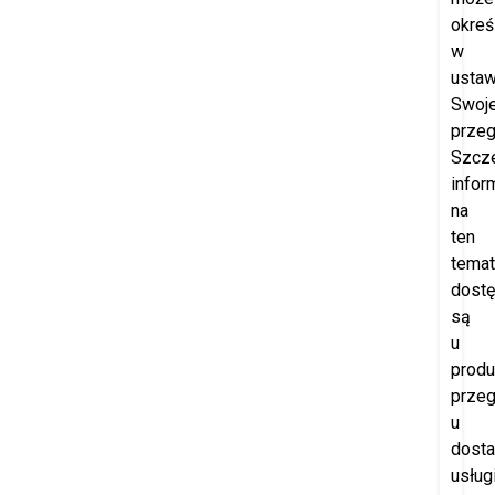
okreś
w
ustaw
Swoje
przeg
Szcz
infor
na
ten
temat
dost
są
u
produ
przeg
u
dost
usług