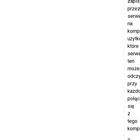
zapi
prze
serw
na
komp
użytk
które
serw
ten
może
odczy
przy
każd
połąc
się
z
tego
kompu