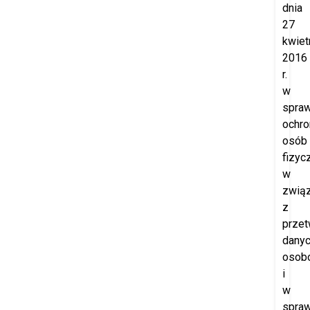
dnia
27
kwiet
2016
r.
w
spraw
ochro
osób
fizyc
w
zwią
z
prze
dany
osob
i
w
spraw