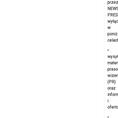
prze
NEW
PRES
wyłąc
w
poniż
celac
•
wysył
mater
praso
wize
(PR)
oraz
infor
i
ofert
•