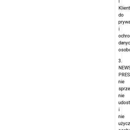
i
Klien
do
prywa
i
ochro
dany
osob
3.
NEW
PRES
nie
sprze
nie
udost
i
nie
użyc