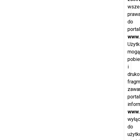
wszel
praw
do
porta
www.
Użytk
mogą
pobie
i
druk
fragm
zawar
porta
infor
www.
wyłąc
do
użytk