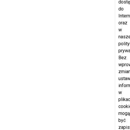
dost
do
Intern
oraz
w
nasze
polit
prywa
Bez
wpro
zmia
ustaw
infor
w
plika
cooki
mogą
być
zapi