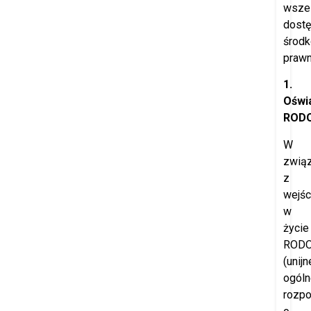
wszel
dost
środ
prawn
1.
Oświ
ROD
W
zwią
z
wejś
w
życie
ROD
(unijn
ogóln
rozpo