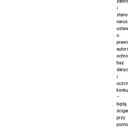
zabro
i
stano
narus
usta
o
prawi
autor
ochro
baz
dany
i
uczci
konku
–
będą
ściga
przy
pomo