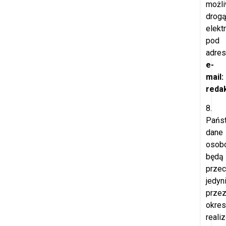
możl
drog
elekt
pod
adre
e-
mail:
redak
8.
Pańs
dane
osob
będą
prze
jedyn
prze
okres
reali