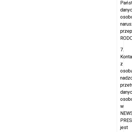
Pańs
dany
osob
narus
przep
RODO
7.
Konta
z
osob
nadzo
przet
dany
osob
w
NEW
PRES
jest