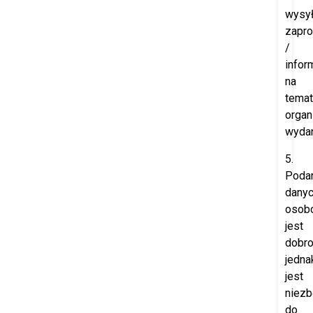
wysył
zapr
/
infor
na
temat
orga
wydar
5.
Poda
dany
osob
jest
dobro
jedna
jest
niez
do