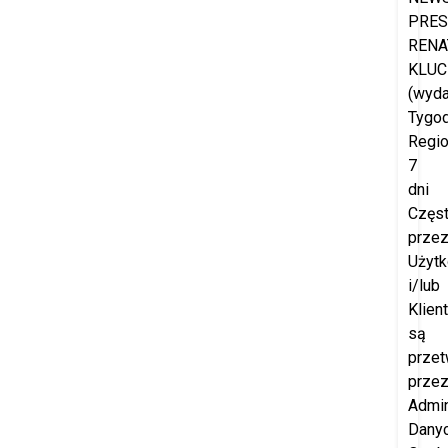
PRES
RENA
KLUC
(wyd
Tygod
Regio
7
dni
Częs
prze
Użyt
i/lub
Klien
są
przet
prze
Admin
Dany