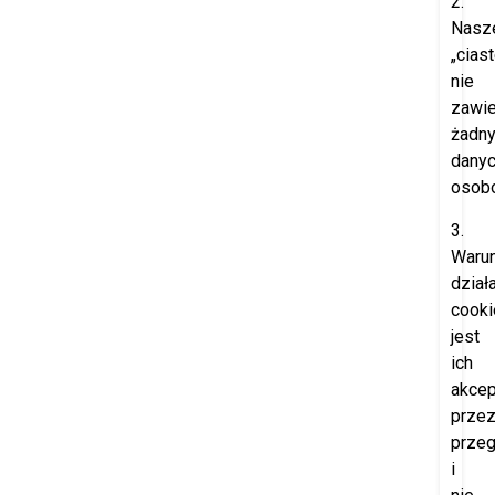
2.
Nasz
„cias
nie
zawie
żadn
dany
osob
3.
Waru
dział
cooki
jest
ich
akcep
prze
przeg
i