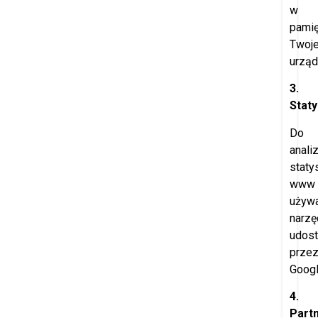
w
pamię
Twoj
urząd
3.
Staty
Do
anali
staty
www
używ
narzę
udost
prze
Googl
4.
Part