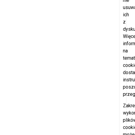
nie
usuw
ich
z
dysku
Więce
infor
na
temat
cooki
dosta
instr
posz
przeg
Zakr
wyko
plikó
cooki
może