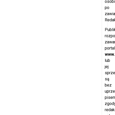
osobi
po
zawi
Redak
Publi
rozp
zawar
porta
www.
lub
jej
sprz
są
bez
uprze
pisem
zgod
redak