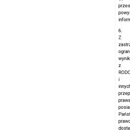
przes
powy
inform
6.
Z
zast
ogran
wynik
z
ROD
i
innyc
prze
prawa
posia
Pańs
praw
dost