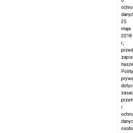
o
ochro
danyc
25
maja
2018
r.,
prze
zapis
nasze
Polity
prywa
doty
zasa
przet
i
ochro
dany
osob