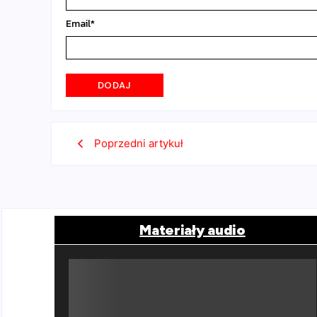
Email
*
Poprzedni artykuł
Materiały audio