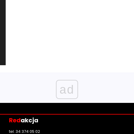
ad
Red
akcja
tel. 34 374 05 02