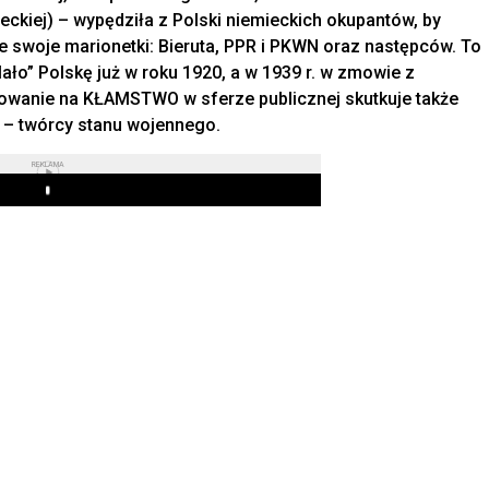
ieckiej) – wypędziła z Polski niemieckich okupantów, by
e swoje marionetki: Bieruta, PPR i PKWN oraz następców. To
ło” Polskę już w roku 1920, a w 1939 r. w zmowie z
agowanie na KŁAMSTWO w sferze publicznej skutkuje także
e – twórcy stanu wojennego.
REKLAMA
Play