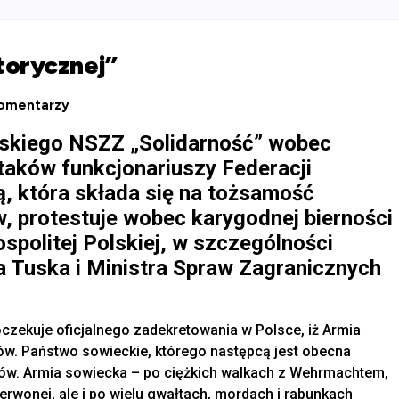
torycznej”
omentarzy
skiego NSZZ „Solidarność” wobec
taków funkcjonariuszy Federacji
ą, która składa się na tożsamość
, protestuje wobec karygodnej bierności
politej Polskiej, w szczególności
 Tuska i Ministra Spraw Zagranicznych
czekuje oficjalnego zadekretowania w Polsce, iż Armia
ków. Państwo sowieckie, którego następcą jest obecna
laków. Armia sowiecka – po ciężkich walkach z Wehrmachtem,
erwonej, ale i po wielu gwałtach, mordach i rabunkach