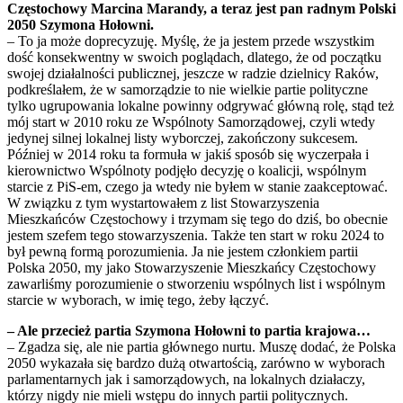
Częstochowy Marcina Marandy, a teraz jest pan radnym Polski
2050 Szymona Hołowni.
– To ja może doprecyzuję. Myślę, że ja jestem przede wszystkim
dość konsekwentny w swoich poglądach, dlatego, że od początku
swojej działalności publicznej, jeszcze w radzie dzielnicy Raków,
podkreślałem, że w samorządzie to nie wielkie partie polityczne
tylko ugrupowania lokalne powinny odgrywać główną rolę, stąd też
mój start w 2010 roku ze Wspólnoty Samorządowej, czyli wtedy
jedynej silnej lokalnej listy wyborczej, zakończony sukcesem.
Później w 2014 roku ta formuła w jakiś sposób się wyczerpała i
kierownictwo Wspólnoty podjęło decyzję o koalicji, wspólnym
starcie z PiS-em, czego ja wtedy nie byłem w stanie zaakceptować.
W związku z tym wystartowałem z list Stowarzyszenia
Mieszkańców Częstochowy i trzymam się tego do dziś, bo obecnie
jestem szefem tego stowarzyszenia. Także ten start w roku 2024 to
był pewną formą porozumienia. Ja nie jestem członkiem partii
Polska 2050, my jako Stowarzyszenie Mieszkańcy Częstochowy
zawarliśmy porozumienie o stworzeniu wspólnych list i wspólnym
starcie w wyborach, w imię tego, żeby łączyć.
– Ale przecież partia Szymona Hołowni to partia krajowa…
– Zgadza się, ale nie partia głównego nurtu. Muszę dodać, że Polska
2050 wykazała się bardzo dużą otwartością, zarówno w wyborach
parlamentarnych jak i samorządowych, na lokalnych działaczy,
którzy nigdy nie mieli wstępu do innych partii politycznych.