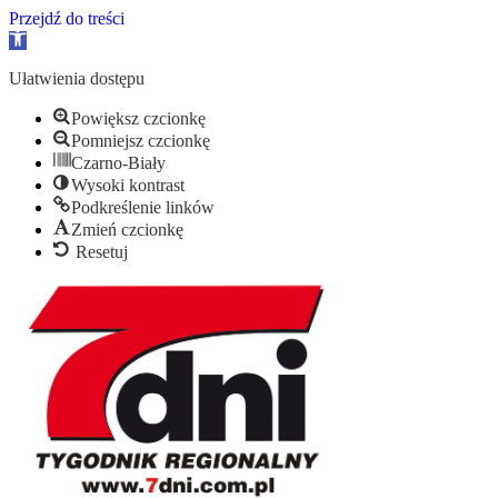
Przejdź do treści
Otwórz
pasek
narzędzi
Ułatwienia dostępu
Powiększ czcionkę
Pomniejsz czcionkę
Czarno-Biały
Wysoki kontrast
Podkreślenie linków
Zmień czcionkę
Resetuj