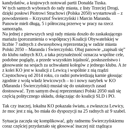
kandydatów, a krajowych notowań partii Donalda Tuska.
W tych samych wyborach do rady miasta, z listy Trzeciej Drogi,
dzięki posłowi Piotrowi Strachowi (Polska 2050) wystartowali – z
powodzeniem – Krzysztof Świerczyński i Marcin Maranda.
Panowie mieli długą, 5 i półroczną przerwę w pracy na rzecz
samorządu.
Na jednej z pierwszych sesji rady miasta doszło do zaskakującego
mariażu (porozumienia o współpracy) Koalicji Obywatelskiej w
liczbie 7 radnych z dwuosobową reprezentacją w radzie miasta
Polski 2050 – Maranda i Świerczyński. Obaj panowie „zapisali się”
do klubu radnych KO, a taka przynależność oznacza wspólne cele,
podobne poglądy, a przede wszystkim lojalność, posłuszeństwo i
głosowanie na sesjach za uchwałami kolegów z jednego klubu. A że
z kolei KO jest w koalicji z Lewicą i wspólnie z nią rządzi
Częstochową od 2014 roku, co radni potwierdzają karnie głosując
zgodnie z wolą władz lewicowych – to i nowy narybek w KO
(Maranda i Świerczyński) musiał się do ustalonych zasad
dostosować. Tym samym dwaj reprezentanci Polski 2050 stali się
częścią politycznego układu, dołączając do koalicji SLD i PO.
Tak czy inaczej, lokalna KO pokazała światu, a zwłaszcza Lewicy,
że moc jest z nią, bo miała do dyspozycji na 25 radnych aż 9 szabel.
Sytuacja zaczęła się komplikować, gdy radnemu Świerczyńskiemu
coraz częściej przydarzało się głosować inaczej niż rządząca