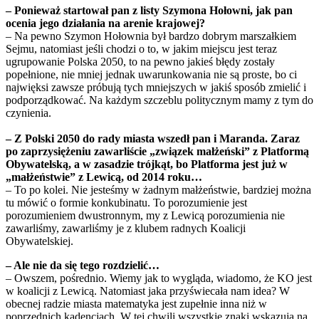
– Ponieważ startował pan z listy Szymona Hołowni, jak pan
ocenia jego działania na arenie krajowej?
– Na pewno Szymon Hołownia był bardzo dobrym marszałkiem
Sejmu, natomiast jeśli chodzi o to, w jakim miejscu jest teraz
ugrupowanie Polska 2050, to na pewno jakieś błędy zostały
popełnione, nie mniej jednak uwarunkowania nie są proste, bo ci
najwięksi zawsze próbują tych mniejszych w jakiś sposób zmielić i
podporządkować. Na każdym szczeblu politycznym mamy z tym do
czynienia.
– Z Polski 2050 do rady miasta wszedł pan i Maranda. Zaraz
po zaprzysiężeniu zawarliście „związek małżeński” z Platformą
Obywatelską, a w zasadzie trójkąt, bo Platforma jest już w
„małżeństwie” z Lewicą, od 2014 roku…
– To po kolei. Nie jesteśmy w żadnym małżeństwie, bardziej można
tu mówić o formie konkubinatu. To porozumienie jest
porozumieniem dwustronnym, my z Lewicą porozumienia nie
zawarliśmy, zawarliśmy je z klubem radnych Koalicji
Obywatelskiej.
– Ale nie da się tego rozdzielić…
– Owszem, pośrednio. Wiemy jak to wygląda, wiadomo, że KO jest
w koalicji z Lewicą. Natomiast jaka przyświecała nam idea? W
obecnej radzie miasta matematyka jest zupełnie inna niż w
poprzednich kadencjach. W tej chwili wszystkie znaki wskazują na