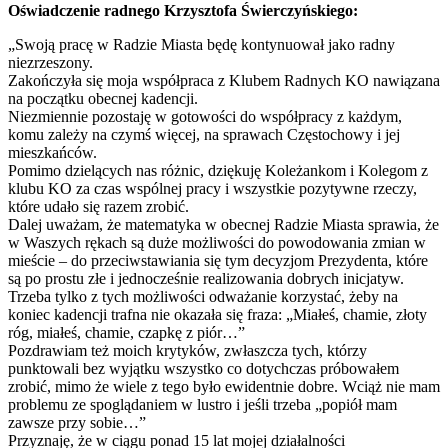
Oświadczenie radnego Krzysztofa Świerczyńskiego:
„Swoją pracę w Radzie Miasta będę kontynuował jako radny
niezrzeszony.
Zakończyła się moja współpraca z Klubem Radnych KO nawiązana
na początku obecnej kadencji.
Niezmiennie pozostaję w gotowości do współpracy z każdym,
komu zależy na czymś więcej, na sprawach Częstochowy i jej
mieszkańców.
Pomimo dzielących nas różnic, dziękuję Koleżankom i Kolegom z
klubu KO za czas wspólnej pracy i wszystkie pozytywne rzeczy,
które udało się razem zrobić.
Dalej uważam, że matematyka w obecnej Radzie Miasta sprawia, że
w Waszych rękach są duże możliwości do powodowania zmian w
mieście – do przeciwstawiania się tym decyzjom Prezydenta, które
są po prostu złe i jednocześnie realizowania dobrych inicjatyw.
Trzeba tylko z tych możliwości odważanie korzystać, żeby na
koniec kadencji trafna nie okazała się fraza: „Miałeś, chamie, złoty
róg, miałeś, chamie, czapkę z piór…”
Pozdrawiam też moich krytyków, zwłaszcza tych, którzy
punktowali bez wyjątku wszystko co dotychczas próbowałem
zrobić, mimo że wiele z tego było ewidentnie dobre. Wciąż nie mam
problemu ze spoglądaniem w lustro i jeśli trzeba „popiół mam
zawsze przy sobie…”
Przyznaję, że w ciągu ponad 15 lat mojej działalności