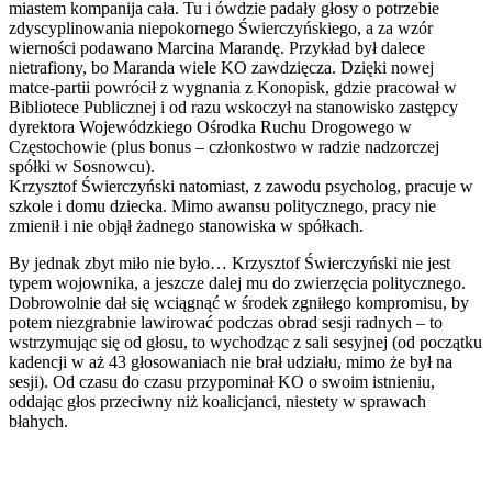
miastem kompanija cała. Tu i ówdzie padały głosy o potrzebie
zdyscyplinowania niepokornego Świerczyńskiego, a za wzór
wierności podawano Marcina Marandę. Przykład był dalece
nietrafiony, bo Maranda wiele KO zawdzięcza. Dzięki nowej
matce-partii powrócił z wygnania z Konopisk, gdzie pracował w
Bibliotece Publicznej i od razu wskoczył na stanowisko zastępcy
dyrektora Wojewódzkiego Ośrodka Ruchu Drogowego w
Częstochowie (plus bonus – członkostwo w radzie nadzorczej
spółki w Sosnowcu).
Krzysztof Świerczyński natomiast, z zawodu psycholog, pracuje w
szkole i domu dziecka. Mimo awansu politycznego, pracy nie
zmienił i nie objął żadnego stanowiska w spółkach.
By jednak zbyt miło nie było… Krzysztof Świerczyński nie jest
typem wojownika, a jeszcze dalej mu do zwierzęcia politycznego.
Dobrowolnie dał się wciągnąć w środek zgniłego kompromisu, by
potem niezgrabnie lawirować podczas obrad sesji radnych – to
wstrzymując się od głosu, to wychodząc z sali sesyjnej (od początku
kadencji w aż 43 głosowaniach nie brał udziału, mimo że był na
sesji). Od czasu do czasu przypominał KO o swoim istnieniu,
oddając głos przeciwny niż koalicjanci, niestety w sprawach
błahych.