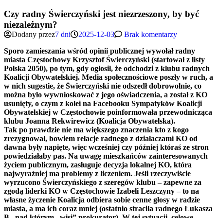
Czy radny Świerczyński jest niezrzeszony, by być
niezależnym?
Dodany przez
7 dni
2025-12-03
Brak komentarzy
Sporo zamieszania wśród opinii publicznej wywołał radny
miasta Częstochowy Krzysztof Świerczyński (startował z listy
Polska 2050), po tym, gdy ogłosił, że odchodzi z klubu radnych
Koalicji Obywatelskiej. Media społecznościowe poszły w ruch, a
w nich sugestie, że Świerczyński nie odszedł dobrowolnie, co
można było wywnioskować z jego oświadczenia, a został z KO
usunięty, o czym z kolei na Facebooku Sympatyków Koalicji
Obywatelskiej w Częstochowie poinformowała przewodnicząca
klubu Joanna Rekwirewicz (Koalicja Obywatelska).
Tak po prawdzie nie ma większego znaczenia kto z kogo
zrezygnował, bowiem relacje radnego z działaczami KO od
dawna były napięte, więc wcześniej czy później któraś ze stron
powiedziałaby pas. Na uwagę mieszkańców zainteresowanych
życiem publicznym, zasługuje decyzja lokalnej KO, która
najwyraźniej ma problemy z liczeniem. Jeśli rzeczywiście
wyrzucono Świerczyńskiego z szeregów klubu – zapewne za
zgodą liderki KO w Częstochowie Izabeli Leszczyny – to na
własne życzenie Koalicja odbiera sobie cenne głosy w radzie
miasta, a ma ich coraz mniej (ostatnio straciła radnego Łukasza
B., nad którym „wisi” prokurator). W tej sytuacji, celowe