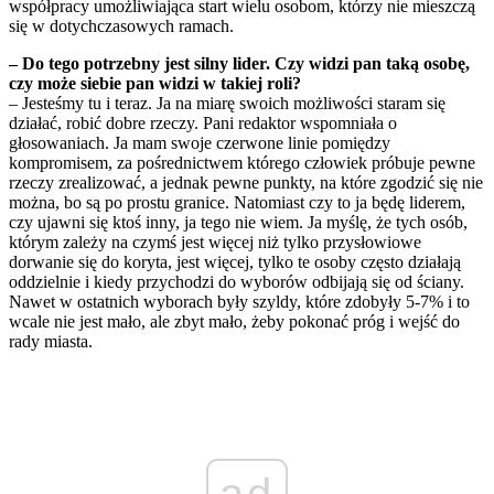
współpracy umożliwiająca start wielu osobom, którzy nie mieszczą
się w dotychczasowych ramach.
– Do tego potrzebny jest silny lider. Czy widzi pan taką osobę,
czy może siebie pan widzi w takiej roli?
– Jesteśmy tu i teraz. Ja na miarę swoich możliwości staram się
działać, robić dobre rzeczy. Pani redaktor wspomniała o
głosowaniach. Ja mam swoje czerwone linie pomiędzy
kompromisem, za pośrednictwem którego człowiek próbuje pewne
rzeczy zrealizować, a jednak pewne punkty, na które zgodzić się nie
można, bo są po prostu granice. Natomiast czy to ja będę liderem,
czy ujawni się ktoś inny, ja tego nie wiem. Ja myślę, że tych osób,
którym zależy na czymś jest więcej niż tylko przysłowiowe
dorwanie się do koryta, jest więcej, tylko te osoby często działają
oddzielnie i kiedy przychodzi do wyborów odbijają się od ściany.
Nawet w ostatnich wyborach były szyldy, które zdobyły 5-7% i to
wcale nie jest mało, ale zbyt mało, żeby pokonać próg i wejść do
rady miasta.
ad