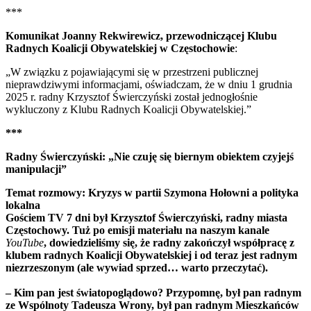
***
Komunikat Joanny Rekwirewicz, przewodniczącej Klubu
Radnych Koalicji Obywatelskiej w Częstochowie
:
„W związku z pojawiającymi się w przestrzeni publicznej
nieprawdziwymi informacjami, oświadczam, że w dniu 1 grudnia
2025 r. radny Krzysztof Świerczyński został jednogłośnie
wykluczony z Klubu Radnych Koalicji Obywatelskiej.”
***
Radny Świerczyński: „Nie czuję się biernym obiektem czyjejś
manipulacji”
Temat rozmowy: Kryzys w partii Szymona Hołowni a polityka
lokalna
Gościem TV 7 dni był Krzysztof Świerczyński, radny miasta
Częstochowy. Tuż po emisji materiału na naszym kanale
YouTube
, dowiedzieliśmy się, że radny zakończył współpracę z
klubem radnych Koalicji Obywatelskiej i od teraz jest radnym
niezrzeszonym (ale wywiad sprzed… warto przeczytać).
– Kim pan jest światopoglądowo? Przypomnę, był pan radnym
ze Wspólnoty Tadeusza Wrony, był pan radnym Mieszkańców