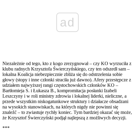
ad
Niezależnie od tego, kto z kogo zrezygnował – czy KO wyrzuciła z
klubu radnych Krzysztofa Świerczyńskiego, czy ten odszedł sam –
lokalna Koalicja niebezpiecznie zbliża się do odstrzelenia sobie
głowy (stopy i inne członki straciła już dawno). Afery przestępcze z
udziałem najwyższej rangi częstochowskich członków KO –
Bartłomieja S. i Łukasza B., kompromitacja posłanki Izabeli
Leszczyny i w roli ministry zdrowia i lokalnej liderki, nieliczne, a
przede wszystkim niskogatunkowe struktury i działacze obsadzani
na wysokich stanowiskach, na których nigdy nie powinni się
znaleźć – to zwiastuje rychły koniec. Tym bardziej okazać się może,
że Krzysztof Świerczyński podjął najlepszą z możliwych decyzji.
***