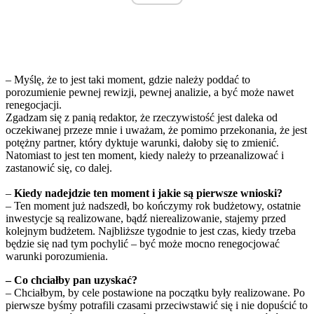
– Myślę, że to jest taki moment, gdzie należy poddać to
porozumienie pewnej rewizji, pewnej analizie, a być może nawet
renegocjacji.
Zgadzam się z panią redaktor, że rzeczywistość jest daleka od
oczekiwanej przeze mnie i uważam, że pomimo przekonania, że jest
potężny partner, który dyktuje warunki, dałoby się to zmienić.
Natomiast to jest ten moment, kiedy należy to przeanalizować i
zastanowić się, co dalej.
–
Kiedy nadejdzie ten moment i jakie są pierwsze wnioski?
– Ten moment już nadszedł, bo kończymy rok budżetowy, ostatnie
inwestycje są realizowane, bądź nierealizowanie, stajemy przed
kolejnym budżetem. Najbliższe tygodnie to jest czas, kiedy trzeba
będzie się nad tym pochylić – być może mocno renegocjować
warunki porozumienia.
– Co chciałby pan uzyskać?
– Chciałbym, by cele postawione na początku były realizowane. Po
pierwsze byśmy potrafili czasami przeciwstawić się i nie dopuścić to