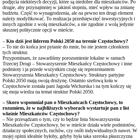
podjęcia niektórych decyzji, które są niedobre dla mieszkańców. Po
drugie, aby przynajmniej w jakimś stopniu, mieć wpływ na zmianę
budżetu. Część to wynagrodzenia, ale na pewno ten drugi element
należy modyfikować. To realizacja przedsięwzięć inwestycyjnych i
innych zgodnie z wolą mieszkańców, a nie zgodnie z wolą jedynie
słusznej politycznie opcji w mieście.
–
Kto dziś jest liderem Polski 2050 na terenie Częstochowy?
– To nie do końca jest pytanie do mnie, bo nie jestem członkiem
tych struktur.
Przypominam, że zawarliśmy porozumienie lokalne w ramach
Trzeciej Drogi – Stowarzyszenie Mieszkańcy Częstochowy i inne
podmioty i ja przede wszystkim czuję się reprezentantem
Stowarzyszenia Mieszkańcy Częstochowy. Struktury partyjne
Polski 2050 mają swoją drużynę. Ostatnio szefową koła w
Częstochowie została pani Jagoda Wichurska i na tym kończy się
się moja wiedza na temat struktur Polski 2050.
– Skoro wspomniał pan o Mieszkańcach Częstochowy, to
rozumiem, że w najbliższych wyborach wystartuje pan z list
właśnie Mieszkańców Częstochowy?
– Nie przesądzam o tym, czy to będzie lista Stowarzyszenia
Mieszkańców Częstochowy, bo w mieście działa wiele podmiotów,
działaczy społecznych, ruchów, czy osób indywidualnych nawet. W
mojej opinii idealnie byłoby, gdyby była taka szeroka płaszczyzna