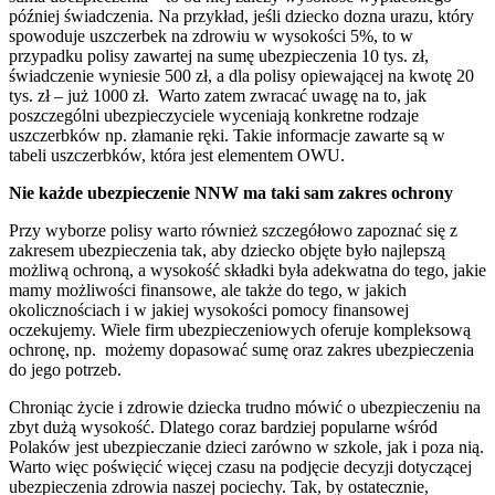
później świadczenia. Na przykład, jeśli dziecko dozna urazu, który
spowoduje uszczerbek na zdrowiu w wysokości 5%, to w
przypadku polisy zawartej na sumę ubezpieczenia 10 tys. zł,
świadczenie wyniesie 500 zł, a dla polisy opiewającej na kwotę 20
tys. zł – już 1000 zł. Warto zatem zwracać uwagę na to, jak
poszczególni ubezpieczyciele wyceniają konkretne rodzaje
uszczerbków np. złamanie ręki. Takie informacje zawarte są w
tabeli uszczerbków, która jest elementem OWU.
Nie każde ubezpieczenie NNW ma taki sam zakres ochrony
Przy wyborze polisy warto również szczegółowo zapoznać się z
zakresem ubezpieczenia tak, aby dziecko objęte było najlepszą
możliwą ochroną, a wysokość składki była adekwatna do tego, jakie
mamy możliwości finansowe, ale także do tego, w jakich
okolicznościach i w jakiej wysokości pomocy finansowej
oczekujemy. Wiele firm ubezpieczeniowych oferuje kompleksową
ochronę, np. możemy dopasować sumę oraz zakres ubezpieczenia
do jego potrzeb.
Chroniąc życie i zdrowie dziecka trudno mówić o ubezpieczeniu na
zbyt dużą wysokość. Dlatego coraz bardziej popularne wśród
Polaków jest ubezpieczanie dzieci zarówno w szkole, jak i poza nią.
Warto więc poświęcić więcej czasu na podjęcie decyzji dotyczącej
ubezpieczenia zdrowia naszej pociechy. Tak, by ostatecznie,