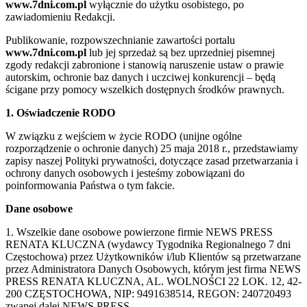
www.7dni.com.pl
wyłącznie do użytku osobistego, po
zawiadomieniu Redakcji.
Publikowanie, rozpowszechnianie zawartości portalu
www.7dni.com.pl
lub jej sprzedaż są bez uprzedniej pisemnej
zgody redakcji zabronione i stanowią naruszenie ustaw o prawie
autorskim, ochronie baz danych i uczciwej konkurencji – będą
ścigane przy pomocy wszelkich dostępnych środków prawnych.
1. Oświadczenie RODO
W związku z wejściem w życie RODO (unijne ogólne
rozporządzenie o ochronie danych) 25 maja 2018 r., przedstawiamy
zapisy naszej Polityki prywatności, dotyczące zasad przetwarzania i
ochrony danych osobowych i jesteśmy zobowiązani do
poinformowania Państwa o tym fakcie.
Dane osobowe
1. Wszelkie dane osobowe powierzone firmie NEWS PRESS
RENATA KLUCZNA (wydawcy Tygodnika Regionalnego 7 dni
Częstochowa) przez Użytkowników i/lub Klientów są przetwarzane
przez Administratora Danych Osobowych, którym jest firma NEWS
PRESS RENATA KLUCZNA, AL. WOLNOŚCI 22 LOK. 12, 42-
200 CZĘSTOCHOWA, NIP: 9491638514, REGON: 240720493
zwanej dalej NEWS PRESS.