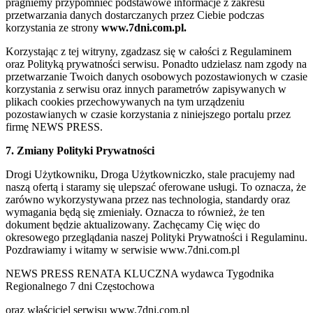
pragniemy przypomnieć podstawowe informacje z zakresu
przetwarzania danych dostarczanych przez Ciebie podczas
korzystania ze strony
www.7dni.com.pl.
Korzystając z tej witryny, zgadzasz się w całości z Regulaminem
oraz Polityką prywatności serwisu. Ponadto udzielasz nam zgody na
przetwarzanie Twoich danych osobowych pozostawionych w czasie
korzystania z serwisu oraz innych parametrów zapisywanych w
plikach cookies przechowywanych na tym urządzeniu
pozostawianych w czasie korzystania z niniejszego portalu przez
firmę NEWS PRESS.
7. Zmiany Polityki Prywatności
Drogi Użytkowniku, Droga Użytkowniczko, stale pracujemy nad
naszą ofertą i staramy się ulepszać oferowane usługi. To oznacza, że
zarówno wykorzystywana przez nas technologia, standardy oraz
wymagania będą się zmieniały. Oznacza to również, że ten
dokument będzie aktualizowany. Zachęcamy Cię więc do
okresowego przeglądania naszej Polityki Prywatności i Regulaminu.
Pozdrawiamy i witamy w serwisie www.7dni.com.pl
NEWS PRESS RENATA KLUCZNA wydawca Tygodnika
Regionalnego 7 dni Częstochowa
oraz właściciel serwisu www.7dni.com.pl