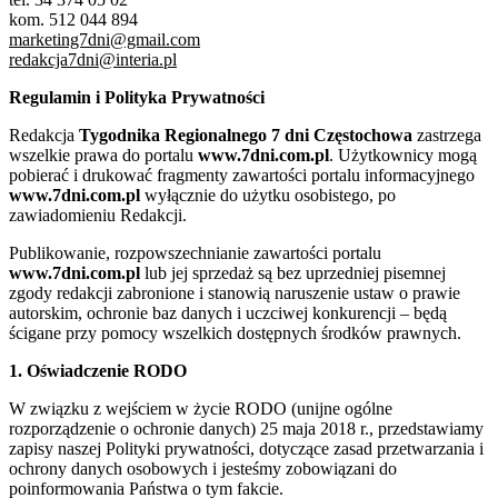
kom. 512 044 894
marketing7dni@gmail.com
redakcja7dni@interia.pl
Regulamin i Polityka Prywatności
Redakcja
Tygodnika Regionalnego 7 dni Częstochowa
zastrzega
wszelkie prawa do portalu
www.7dni.com.pl
. Użytkownicy mogą
pobierać i drukować fragmenty zawartości portalu informacyjnego
www.7dni.com.pl
wyłącznie do użytku osobistego, po
zawiadomieniu Redakcji.
Publikowanie, rozpowszechnianie zawartości portalu
www.7dni.com.pl
lub jej sprzedaż są bez uprzedniej pisemnej
zgody redakcji zabronione i stanowią naruszenie ustaw o prawie
autorskim, ochronie baz danych i uczciwej konkurencji – będą
ścigane przy pomocy wszelkich dostępnych środków prawnych.
1. Oświadczenie RODO
W związku z wejściem w życie RODO (unijne ogólne
rozporządzenie o ochronie danych) 25 maja 2018 r., przedstawiamy
zapisy naszej Polityki prywatności, dotyczące zasad przetwarzania i
ochrony danych osobowych i jesteśmy zobowiązani do
poinformowania Państwa o tym fakcie.