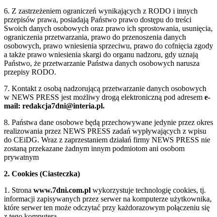
6. Z zastrzeżeniem ograniczeń wynikających z RODO i innych
przepisów prawa, posiadają Państwo prawo dostępu do treści
Swoich danych osobowych oraz prawo ich sprostowania, usunięcia,
ograniczenia przetwarzania, prawo do przenoszenia danych
osobowych, prawo wniesienia sprzeciwu, prawo do cofnięcia zgody
a także prawo wniesienia skargi do organu nadzoru, gdy uznają
Państwo, że przetwarzanie Państwa danych osobowych narusza
przepisy RODO.
7. Kontakt z osobą nadzorującą przetwarzanie danych osobowych
w NEWS PRESS jest możliwy drogą elektroniczną pod adresem
e-
mail: redakcja7dni@interia.pl.
8. Państwa dane osobowe będą przechowywane jedynie przez okres
realizowania przez NEWS PRESS zadań wypływających z wpisu
do CEiDG. Wraz z zaprzestaniem działań firmy NEWS PRESS nie
zostaną przekazane żadnym innym podmiotom ani osobom
prywatnym
2. Cookies (Ciasteczka)
1. Strona
www.7dni.com.pl
wykorzystuje technologię cookies, tj.
informacji zapisywanych przez serwer na komputerze użytkownika,
które serwer ten może odczytać przy każdorazowym połączeniu się
z tego komputera.