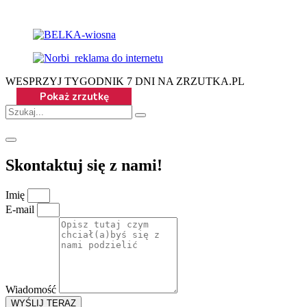
WESPRZYJ TYGODNIK 7 DNI NA ZRZUTKA.PL
Skontaktuj się z nami!
Imię
E-mail
Wiadomość
WYŚLIJ TERAZ