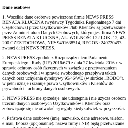
Dane osobowe
1. Wszelkie dane osobowe powierzone firmie NEWS PRESS
RENATA KLUCZNA (wydawcy Tygodnika Regionalnego 7 dni
Częstochowa) przez Użytkowników i/lub Klientów są przetwarzane
przez Administratora Danych Osobowych, którym jest firma NEWS
PRESS RENATA KLUCZNA, AL. WOLNOŚCI 22 LOK. 12, 42-
200 CZĘSTOCHOWA, NIP: 9491638514, REGON: 240720493
zwanej dalej NEWS PRESS.
2. NEWS PRESS zgodnie z Rozporządzeniem Parlamentu
Europejskiego i Rady (UE) 2016/679 z dnia 27 kwietnia 2016 r. w
sprawie ochrony osób fizycznych w związku z przetwarzaniem
danych osobowych i w sprawie swobodnego przepływu takich
danych oraz uchylenia dyrektywy 95/46/WE (w skrócie „RODO”),
w pełni uznaje i szanuje prawo Użytkowników i Klientów do
prywatności i ochrony danych osobowych.
3. NEWS PRESS nie sprzedaje, nie udostępnia i nie użycza osobom
trzecim danych osobowych Użytkowników i Klientów oraz
zobowiązuje się nie odwołać tej reguły kiedykolwiek w przyszłości.
4. Państwa dane osobowe (imię, nazwisko, dane adresowe, telefon,
e-mail, IP oraz (opcjonalnie): nazwa firmy i NIP, będą przetwarzane