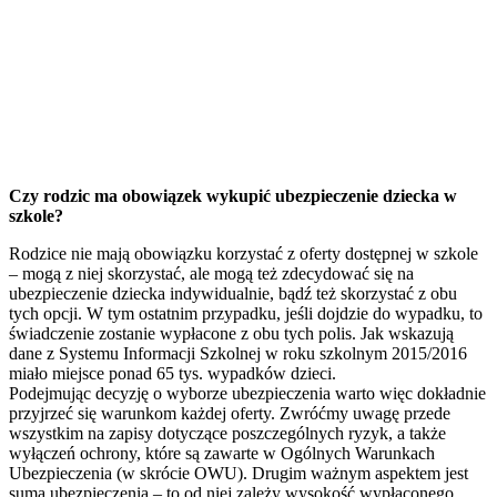
Czy rodzic ma obowiązek wykupić ubezpieczenie dziecka w
szkole?
Rodzice nie mają obowiązku korzystać z oferty dostępnej w szkole
– mogą z niej skorzystać, ale mogą też zdecydować się na
ubezpieczenie dziecka indywidualnie, bądź też skorzystać z obu
tych opcji. W tym ostatnim przypadku, jeśli dojdzie do wypadku, to
świadczenie zostanie wypłacone z obu tych polis. Jak wskazują
dane z Systemu Informacji Szkolnej w roku szkolnym 2015/2016
miało miejsce ponad 65 tys. wypadków dzieci.
Podejmując decyzję o wyborze ubezpieczenia warto więc dokładnie
przyjrzeć się warunkom każdej oferty. Zwróćmy uwagę przede
wszystkim na zapisy dotyczące poszczególnych ryzyk, a także
wyłączeń ochrony, które są zawarte w Ogólnych Warunkach
Ubezpieczenia (w skrócie OWU). Drugim ważnym aspektem jest
suma ubezpieczenia – to od niej zależy wysokość wypłaconego