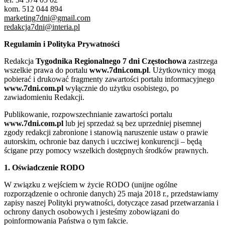
kom. 512 044 894
marketing7dni@gmail.com
redakcja7dni@interia.pl
Regulamin i Polityka Prywatności
Redakcja
Tygodnika Regionalnego 7 dni Częstochowa
zastrzega
wszelkie prawa do portalu
www.7dni.com.pl
. Użytkownicy mogą
pobierać i drukować fragmenty zawartości portalu informacyjnego
www.7dni.com.pl
wyłącznie do użytku osobistego, po
zawiadomieniu Redakcji.
Publikowanie, rozpowszechnianie zawartości portalu
www.7dni.com.pl
lub jej sprzedaż są bez uprzedniej pisemnej
zgody redakcji zabronione i stanowią naruszenie ustaw o prawie
autorskim, ochronie baz danych i uczciwej konkurencji – będą
ścigane przy pomocy wszelkich dostępnych środków prawnych.
1. Oświadczenie RODO
W związku z wejściem w życie RODO (unijne ogólne
rozporządzenie o ochronie danych) 25 maja 2018 r., przedstawiamy
zapisy naszej Polityki prywatności, dotyczące zasad przetwarzania i
ochrony danych osobowych i jesteśmy zobowiązani do
poinformowania Państwa o tym fakcie.