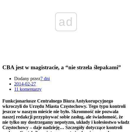
ad
CBA jest w magistracie, a “nie strzela ślepakami”
Dodany przez
7 dni
2014-02-27
11 komentarzy
Funkcjonariusze Centralnego Biura Antykorupcyjnego
wkroczyli do Urzędu Miasta Częstochowy. Tego typu kontroli
jeszcze w naszym mieście nie było. Skromność nie pozwala
naszej redakcji przypisywać sobie zasług, ale świadomość, że
nie tylko my dostrzegamy nepotyzm, układy i kolesiostwo władz
Częstochowy – daje nadzieję… Szczegóły dotyczące kontroli