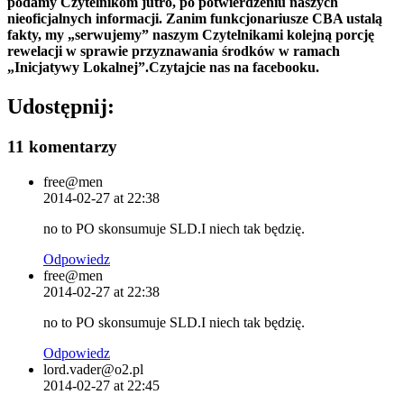
podamy Czytelnikom jutro, po potwierdzeniu naszych
nieoficjalnych informacji. Zanim funkcjonariusze CBA ustalą
fakty, my „serwujemy” naszym Czytelnikami kolejną porcję
rewelacji w sprawie przyznawania środków w ramach
„Inicjatywy Lokalnej”.Czytajcie nas na facebooku.
Udostępnij:
11 komentarzy
free@men
2014-02-27 at 22:38
no to PO skonsumuje SLD.I niech tak będzię.
Odpowiedz
free@men
2014-02-27 at 22:38
no to PO skonsumuje SLD.I niech tak będzię.
Odpowiedz
lord.vader@o2.pl
2014-02-27 at 22:45