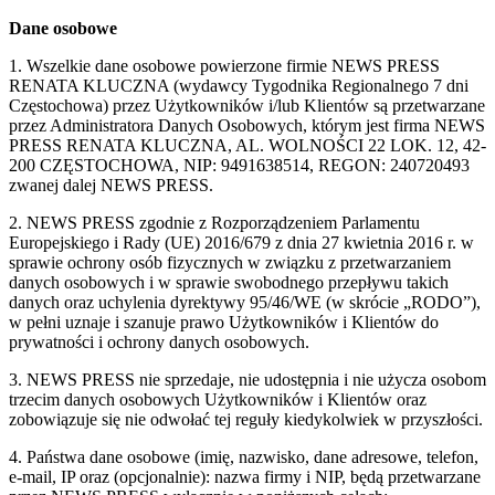
Dane osobowe
1. Wszelkie dane osobowe powierzone firmie NEWS PRESS
RENATA KLUCZNA (wydawcy Tygodnika Regionalnego 7 dni
Częstochowa) przez Użytkowników i/lub Klientów są przetwarzane
przez Administratora Danych Osobowych, którym jest firma NEWS
PRESS RENATA KLUCZNA, AL. WOLNOŚCI 22 LOK. 12, 42-
200 CZĘSTOCHOWA, NIP: 9491638514, REGON: 240720493
zwanej dalej NEWS PRESS.
2. NEWS PRESS zgodnie z Rozporządzeniem Parlamentu
Europejskiego i Rady (UE) 2016/679 z dnia 27 kwietnia 2016 r. w
sprawie ochrony osób fizycznych w związku z przetwarzaniem
danych osobowych i w sprawie swobodnego przepływu takich
danych oraz uchylenia dyrektywy 95/46/WE (w skrócie „RODO”),
w pełni uznaje i szanuje prawo Użytkowników i Klientów do
prywatności i ochrony danych osobowych.
3. NEWS PRESS nie sprzedaje, nie udostępnia i nie użycza osobom
trzecim danych osobowych Użytkowników i Klientów oraz
zobowiązuje się nie odwołać tej reguły kiedykolwiek w przyszłości.
4. Państwa dane osobowe (imię, nazwisko, dane adresowe, telefon,
e-mail, IP oraz (opcjonalnie): nazwa firmy i NIP, będą przetwarzane