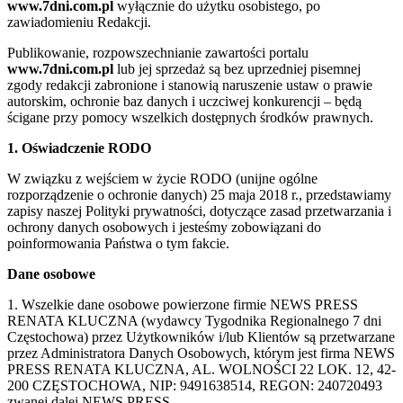
www.7dni.com.pl
wyłącznie do użytku osobistego, po
zawiadomieniu Redakcji.
Publikowanie, rozpowszechnianie zawartości portalu
www.7dni.com.pl
lub jej sprzedaż są bez uprzedniej pisemnej
zgody redakcji zabronione i stanowią naruszenie ustaw o prawie
autorskim, ochronie baz danych i uczciwej konkurencji – będą
ścigane przy pomocy wszelkich dostępnych środków prawnych.
1. Oświadczenie RODO
W związku z wejściem w życie RODO (unijne ogólne
rozporządzenie o ochronie danych) 25 maja 2018 r., przedstawiamy
zapisy naszej Polityki prywatności, dotyczące zasad przetwarzania i
ochrony danych osobowych i jesteśmy zobowiązani do
poinformowania Państwa o tym fakcie.
Dane osobowe
1. Wszelkie dane osobowe powierzone firmie NEWS PRESS
RENATA KLUCZNA (wydawcy Tygodnika Regionalnego 7 dni
Częstochowa) przez Użytkowników i/lub Klientów są przetwarzane
przez Administratora Danych Osobowych, którym jest firma NEWS
PRESS RENATA KLUCZNA, AL. WOLNOŚCI 22 LOK. 12, 42-
200 CZĘSTOCHOWA, NIP: 9491638514, REGON: 240720493
zwanej dalej NEWS PRESS.