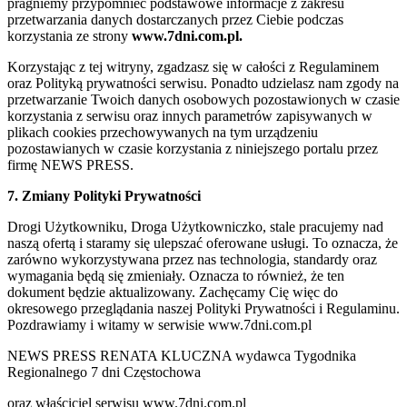
pragniemy przypomnieć podstawowe informacje z zakresu
przetwarzania danych dostarczanych przez Ciebie podczas
korzystania ze strony
www.7dni.com.pl.
Korzystając z tej witryny, zgadzasz się w całości z Regulaminem
oraz Polityką prywatności serwisu. Ponadto udzielasz nam zgody na
przetwarzanie Twoich danych osobowych pozostawionych w czasie
korzystania z serwisu oraz innych parametrów zapisywanych w
plikach cookies przechowywanych na tym urządzeniu
pozostawianych w czasie korzystania z niniejszego portalu przez
firmę NEWS PRESS.
7. Zmiany Polityki Prywatności
Drogi Użytkowniku, Droga Użytkowniczko, stale pracujemy nad
naszą ofertą i staramy się ulepszać oferowane usługi. To oznacza, że
zarówno wykorzystywana przez nas technologia, standardy oraz
wymagania będą się zmieniały. Oznacza to również, że ten
dokument będzie aktualizowany. Zachęcamy Cię więc do
okresowego przeglądania naszej Polityki Prywatności i Regulaminu.
Pozdrawiamy i witamy w serwisie www.7dni.com.pl
NEWS PRESS RENATA KLUCZNA wydawca Tygodnika
Regionalnego 7 dni Częstochowa
oraz właściciel serwisu www.7dni.com.pl