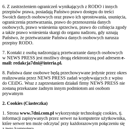
6. Z zastrzeżeniem ograniczeń wynikających z RODO i innych
przepisów prawa, posiadają Państwo prawo dostępu do treści
Swoich danych osobowych oraz prawo ich sprostowania, usunięcia,
ograniczenia przetwarzania, prawo do przenoszenia danych
osobowych, prawo wniesienia sprzeciwu, prawo do cofnięcia zgody
a także prawo wniesienia skargi do organu nadzoru, gdy uznają
Państwo, że przetwarzanie Państwa danych osobowych narusza
przepisy RODO.
7. Kontakt z osobą nadzorującą przetwarzanie danych osobowych
w NEWS PRESS jest możliwy drogą elektroniczną pod adresem
e-
mail: redakcja7dni@interia.pl.
8. Państwa dane osobowe będą przechowywane jedynie przez okres
realizowania przez NEWS PRESS zadań wypływających z wpisu
do CEiDG. Wraz z zaprzestaniem działań firmy NEWS PRESS nie
zostaną przekazane żadnym innym podmiotom ani osobom
prywatnym
2. Cookies (Ciasteczka)
1. Strona
www.7dni.com.pl
wykorzystuje technologię cookies, tj.
informacji zapisywanych przez serwer na komputerze użytkownika,
które serwer ten może odczytać przy każdorazowym połączeniu się
z tego komputera.