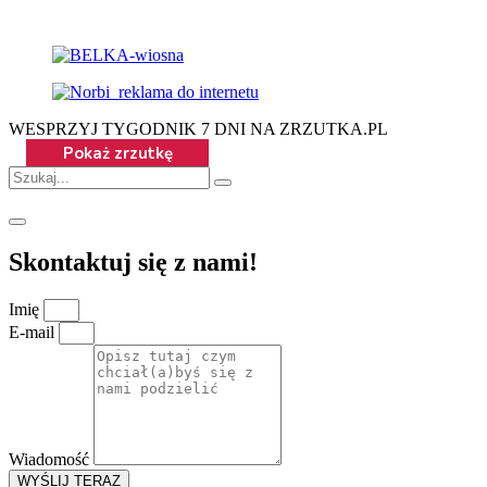
WESPRZYJ TYGODNIK 7 DNI NA ZRZUTKA.PL
Skontaktuj się z nami!
Imię
E-mail
Wiadomość
WYŚLIJ TERAZ