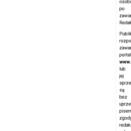
osobi
po
zawi
Redak
Publi
rozp
zawar
porta
www.
lub
jej
sprz
są
bez
uprze
pisem
zgod
redak