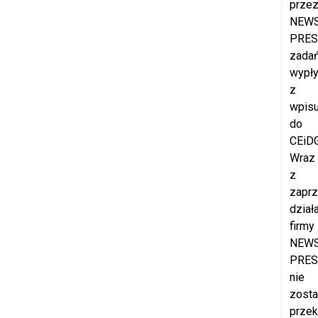
prze
NEW
PRES
zada
wypł
z
wpis
do
CEiDG
Wraz
z
zapr
dział
firmy
NEW
PRES
nie
zost
prze