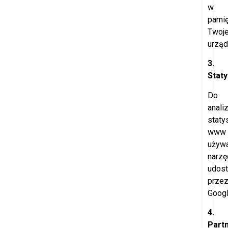
w
pamię
Twoj
urząd
3.
Staty
Do
anali
staty
www
używ
narzę
udost
prze
Googl
4.
Part