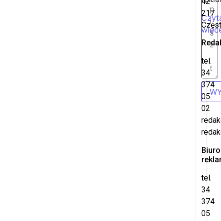
42-
217
Czyt
Częs
więce
Reda
tel.
34
374
WY
05
02
redak
redak
Biuro
rekl
tel.
34
374
05