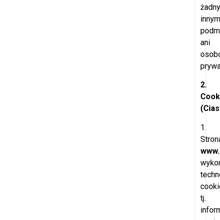
żadn
inny
podm
ani
osob
pryw
2.
Cook
(Cia
1.
Stron
www.
wykor
techn
cooki
tj.
infor