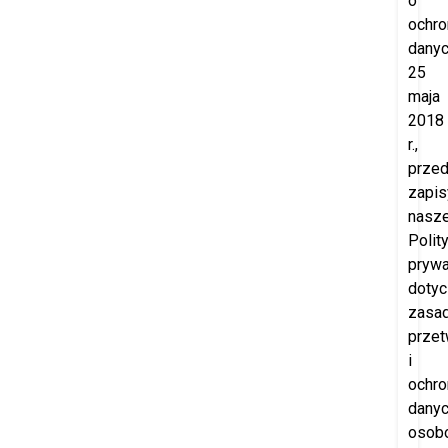
o
ochro
danyc
25
maja
2018
r.,
prze
zapis
nasze
Polity
prywa
doty
zasa
przet
i
ochro
dany
osob