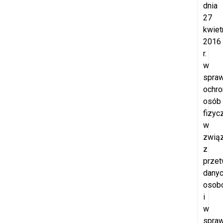
dnia
27
kwiet
2016
r.
w
spraw
ochro
osób
fizyc
w
zwią
z
prze
dany
osob
i
w
spraw