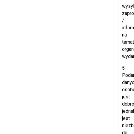
wysył
zapr
/
infor
na
temat
orga
wydar
5.
Poda
dany
osob
jest
dobro
jedna
jest
niez
do