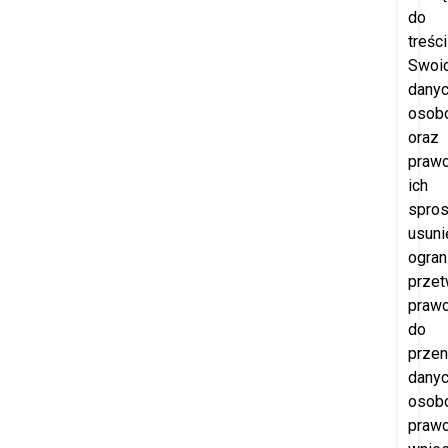
do
treści
Swoi
dany
osob
oraz
praw
ich
spros
usuni
ogran
przet
praw
do
przen
dany
osob
praw