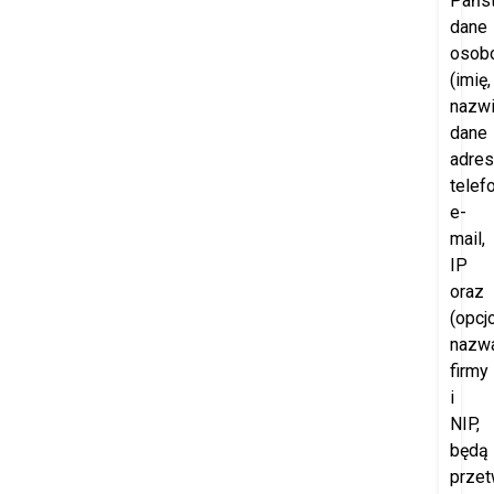
Pańs
dane
osob
(imię,
nazwi
dane
adre
telefo
e-
mail,
IP
oraz
(opcjo
nazw
firmy
i
NIP,
będą
przet