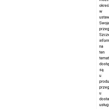
okreś
w
ustaw
Swoje
przeg
Szcz
infor
na
ten
temat
dost
są
u
produ
przeg
u
dost
usług