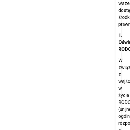
wszel
dost
środ
prawn
1.
Oświ
ROD
W
zwią
z
wejś
w
życie
ROD
(unijn
ogóln
rozpo