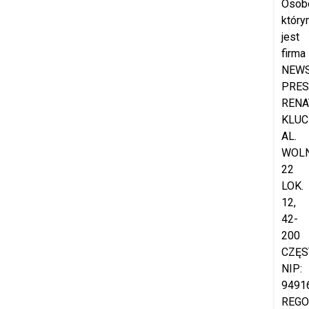
Osob
który
jest
firma
NEW
PRES
RENA
KLUC
AL.
WOL
22
LOK.
12,
42-
200
CZĘS
NIP:
9491
REGO