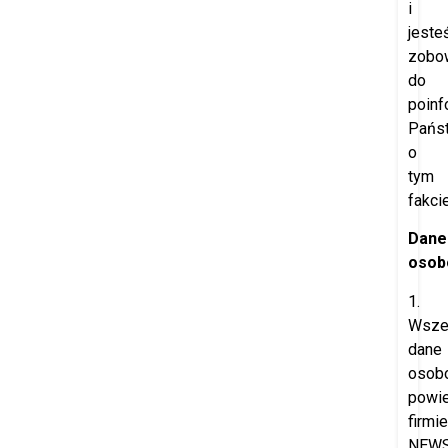
i
jeste
zobo
do
poinf
Pańs
o
tym
fakcie
Dane
osob
1.
Wsze
dane
osob
powi
firmie
NEW