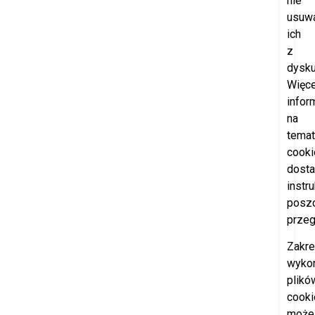
nie
usuw
ich
z
dysku
Więce
infor
na
temat
cooki
dosta
instr
posz
przeg
Zakr
wyko
plikó
cooki
może