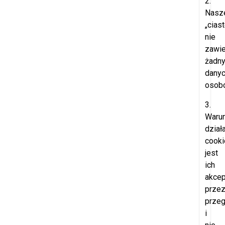
2.
Nasz
„cias
nie
zawie
żadn
dany
osob
3.
Waru
dział
cooki
jest
ich
akcep
prze
przeg
i