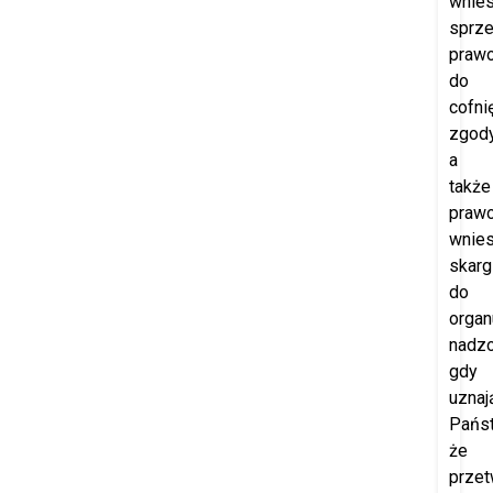
wnies
sprze
praw
do
cofni
zgod
a
także
praw
wnies
skarg
do
organ
nadzo
gdy
uznaj
Pańs
że
przet