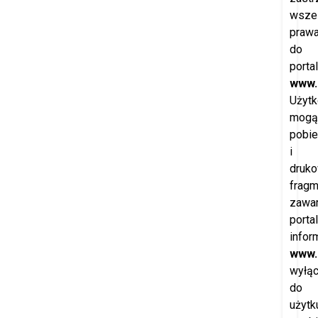
wszel
praw
do
porta
www.
Użytk
mogą
pobie
i
druk
fragm
zawar
porta
infor
www.
wyłąc
do
użytk