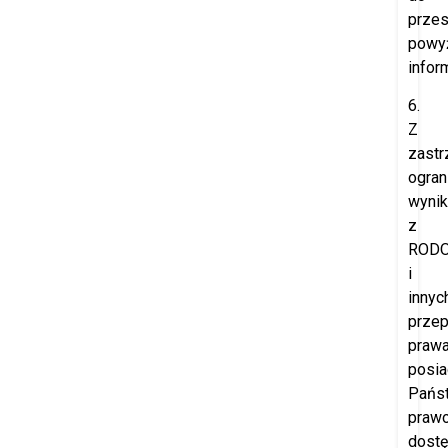
przes
powy
inform
6.
Z
zast
ogran
wynik
z
ROD
i
innyc
prze
prawa
posia
Pańs
praw
dost