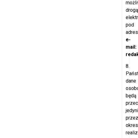
możl
drog
elekt
pod
adre
e-
mail:
redak
8.
Pańs
dane
osob
będą
prze
jedyn
prze
okres
reali