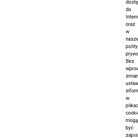
dost
do
Intern
oraz
w
nasze
polit
prywa
Bez
wpro
zmia
ustaw
infor
w
plika
cooki
mogą
być
zapi