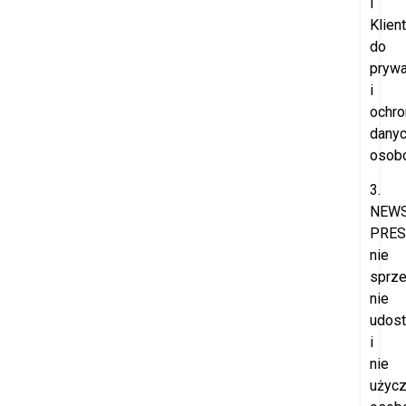
i
Klien
do
prywa
i
ochro
dany
osob
3.
NEW
PRES
nie
sprze
nie
udost
i
nie
użyc