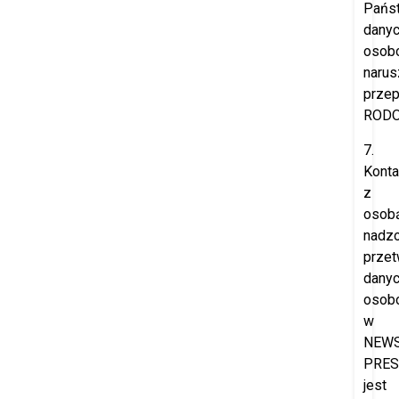
Pańs
dany
osob
narus
przep
RODO
7.
Konta
z
osob
nadzo
przet
dany
osob
w
NEW
PRES
jest