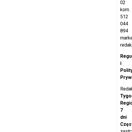
02
kom.
512
044
894
marke
redak
Regu
i
Polit
Pryw
Redak
Tygo
Regi
7
dni
Częs
zastr