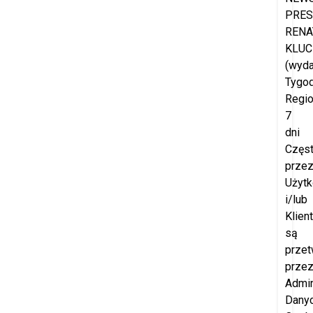
PRES
RENA
KLUC
(wyd
Tygod
Regio
7
dni
Częs
prze
Użyt
i/lub
Klien
są
przet
prze
Admin
Dany