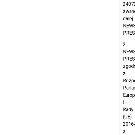
2407
zwan
dalej
NEW
PRES
2.
NEW
PRES
zgod
z
Rozp
Parla
Europ
i
Rady
(UE)
2016
z