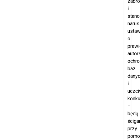
zabro
i
stano
narus
usta
o
prawi
autor
ochro
baz
dany
i
uczci
konku
–
będą
ściga
przy
pomo