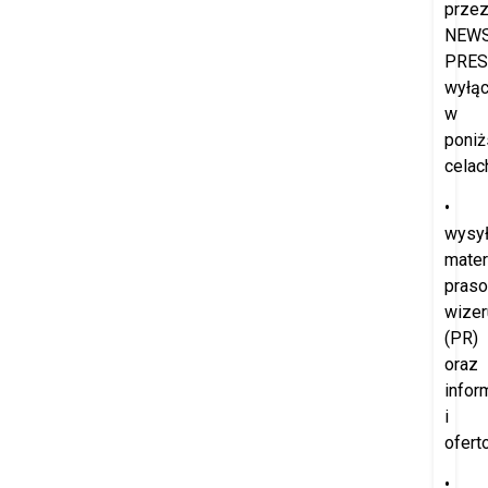
prze
NEW
PRES
wyłąc
w
poniż
celac
•
wysył
mater
praso
wize
(PR)
oraz
infor
i
ofert
•