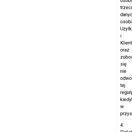
osob
trzec
dany
osob
Użyt
i
Klien
oraz
zobo
się
nie
odwo
tej
reguł
kiedy
w
przys
4.