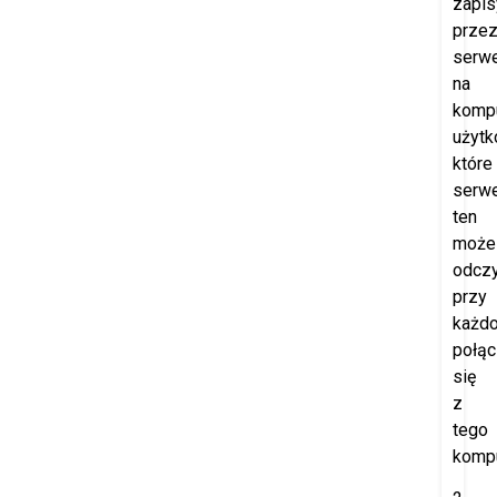
zapi
prze
serw
na
komp
użytk
które
serw
ten
może
odczy
przy
każd
połąc
się
z
tego
kompu